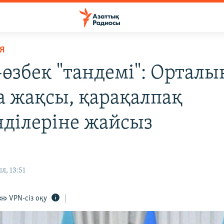
Я
-өзбек "тандемі": Орталы
а жақсы, қарақалпақ
нділеріне жайсыз
л, 13:51
VPN-сіз оқу