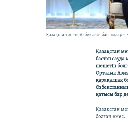
Қазақстан және Өзбекстан басшылары 
Қазақстан мен
бастап сауда 
шешетін болғ
Орталық Азия
қарақалпақ б
Өзбекстанның
қатысы бар де
Қазақстан ме
болған емес.