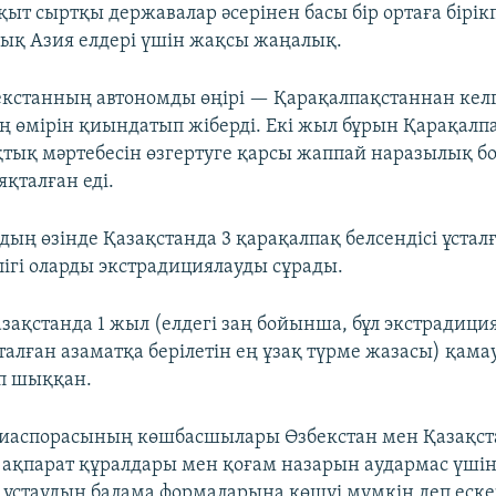
қыт сыртқы державалар әсерінен басы бір ортаға бірік
ық Азия елдері үшін жақсы жаңалық.
бекстанның автономды өңірі — Қарақалпақстаннан кел
ің өмірін қиындатып жіберді. Екі жыл бұрын Қарақалп
қтық мәртебесін өзгертуге қарсы жаппай наразылық б
яқталған еді.
дың өзінде Қазақстанда 3 қарақалпақ белсендісі ұстал
лігі оларды экстрадициялауды сұрады.
азақстанда 1 жыл (елдегі заң бойынша, бұл экстрадици
алған азаматқа берілетін ең ұзақ түрме жазасы) қама
ап шыққан.
диаспорасының көшбасшылары Өзбекстан мен Қазақст
ақпарат құралдары мен қоғам назарын аудармас үші
і ұстаудың балама формаларына көшуі мүмкін деп еске