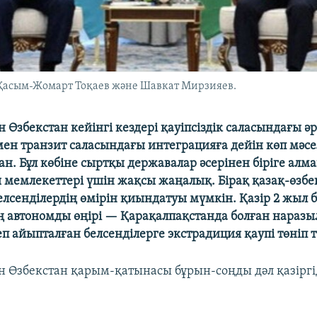
Қасым-Жомарт Тоқаев және Шавкат Мирзияев.
 Өзбекстан кейінгі кездері қауіпсіздік саласындағы әр
мен транзит саласындағы интеграцияға дейін көп мәсел
ан. Бұл көбіне сыртқы державалар әсерінен біріге алм
 мемлекеттері үшін жақсы жаңалық. Бірақ қазақ-өзбек 
елсенділердің өмірін қиындатуы мүмкін. Қазір 2 жыл 
 автономды өңірі — Қарақалпақстанда болған нараз
п айыпталған белсенділерге экстрадиция қаупі төніп т
н Өзбекстан қарым-қатынасы бұрын-соңды дәл қазірг