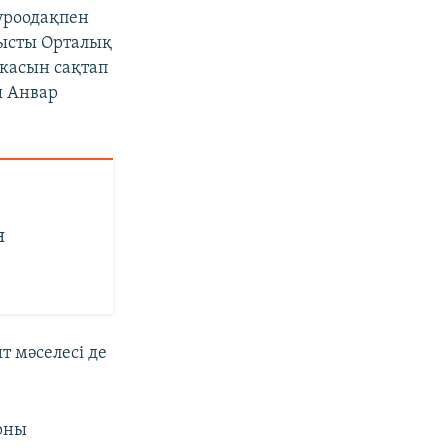
уроодақпен
нысты Орталық
икасын сақтап
ы Анвар
н
т мәселесі де
орны