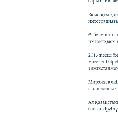
бары байқала
Екіжақты қар
интеграцияға
Өзбекстанның
нығайтқысы ке
2016 жылы би
мәселені бірт
Тәжікстанмен 
Мирзияев әкі
экономикалық
Ал Қазақстан
басып кіруі т