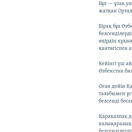
Бұл — ұзақ уа
жатқан Ортал
Бірақ бұл Өз
белсенділерд
өңірдің құқы
қантөгіспен а
Кейінгі үш ай
Өзбекстан би
Оған дейін Қ
талабымен ұст
белсенді бос
Қарақалпақ 
халықаралық 
белсенділерд