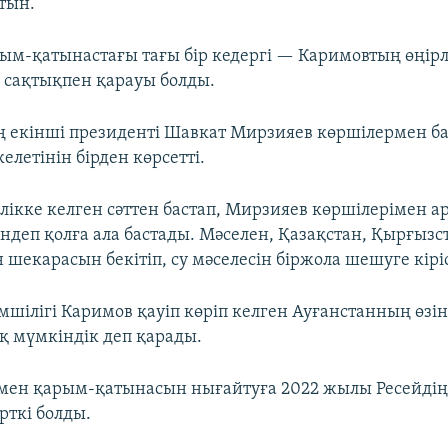
тын.
ым-қатынастағы тағы бір кедергі — Каримовтың өңірл
 сақтықпен қарауы болды.
 екінші президенті Шавкат Мирзияев көршілермен 
летінін бірден көрсетті.
лікке келген сәттен бастап, Мирзияев көршілерімен а
індеп қолға ала бастады. Мәселен, Қазақстан, Қырғызс
шекарасын бекітіп, су мәселесін біржола шешуге кіріс
мшілігі Каримов қауіп көріп келген Ауғанстанның өзі
 мүмкіндік деп қарады.
мен қарым-қатынасын нығайтуға 2022 жылы Ресейдің
үрткі болды.