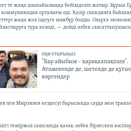
ет те жаңа шынайылыққа бейімделіп жатыр. Бұрын Е
й коммуникация орталығы еді. Қазір санкцияға байла
ттері жаңа жол іздеуге мәжбүр болды. Оларға эконом
йластыруға тура келеді, — дейді өзбек саясаттанушыс
ОҚИ ОТЫРЫҢЫЗ
"Бар айыбым – қарақалпақпын".
Атамекенде де, шетелде де қуғы
көргендер
аев пен Мирзияев кездесуі барысында сауда мен транзи
лігі теміржол саласында қазақ-өзбек бірлескен кәсіп