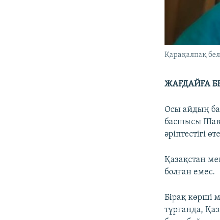
Қарақалпақ бел
ЖАҒДАЙҒА Б
Осы айдың ба
басшысы Шавк
әріптестігі ө
Қазақстан ме
болған емес.
Бірақ көрші 
тұрғанда, Қаз