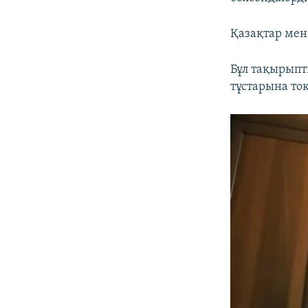
Қазақтар мен
Бұл тақырыпт
тұстарына то