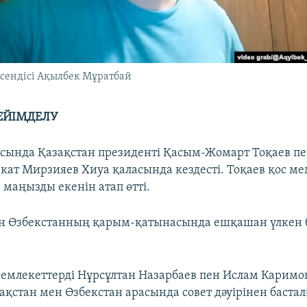
сендісі Ақылбек Мұратбай
ЕЙІМДЕЛУ
сында Қазақстан президенті Қасым-Жомарт Тоқаев пе
ат Мирзияев Хиуа қаласында кездесті. Тоқаев қос ме
те маңызды екенін атап өтті.
н Өзбекстанның қарым-қатынасында ешқашан үлкен б
мемлекеттерді Нұрсұлтан Назарбаев пен Ислам Каримо
ақстан мен Өзбекстан арасында совет дәуірінен бастал