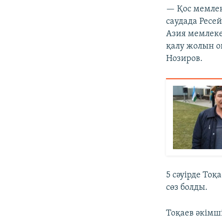
— Қос мемлек
саудада Ресе
Азия мемлеке
қалу жолын о
Нозиров.
5 сәуірде Тоқ
сөз болды.
Тоқаев әкімші