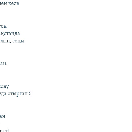
пей келе
ген
ақстанда
олып, соңы
ған.
ялау
уда отырған 5
ан
н
ртті.