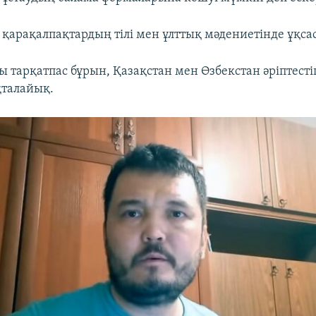
 қарақалпақтардың тілі мен ұлттық мәдениетінде ұқса
ы тарқатпас бұрын, Қазақстан мен Өзбекстан әріптесті
қталайық.