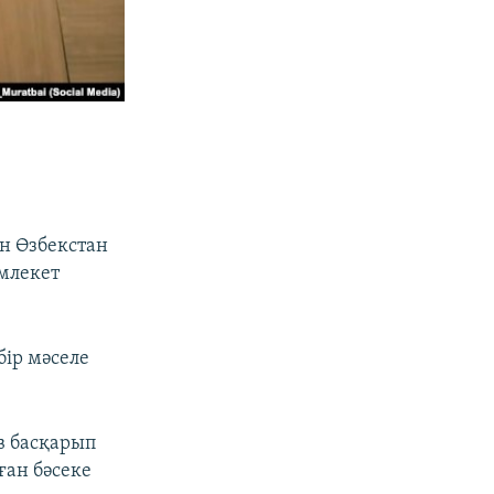
н Өзбекстан
млекет
ір мәселе
в басқарып
ған бәсеке