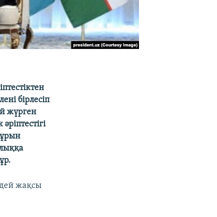
іптестіктен
ені бірлесіп
ай жүрген
әріптестігі
бұрын
ылыққа
ұр.
ідей жақсы