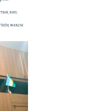
стық көп.
гінің жақсы