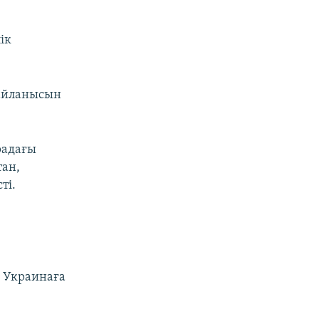
ік
байланысын
радағы
тан,
ті.
н
 Украинаға