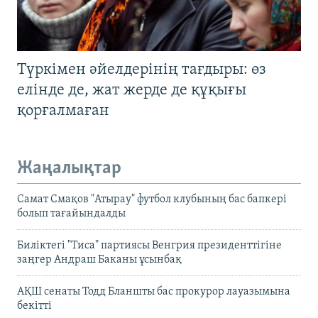
Түркімен әйелдерінің тағдыры: өз
елінде де, жат жерде де құқығы
қорғалмаған
Жаңалықтар
Самат Смақов "Атырау" футбол клубының бас бапкері
болып тағайындалды
Биліктегі "Тиса" партиясы Венгрия президенттігіне
заңгер Андраш Баканы ұсынбақ
АҚШ сенаты Тодд Бланшты бас прокурор лауазымына
бекітті