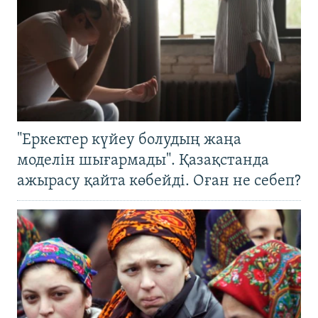
"Еркектер күйеу болудың жаңа
моделін шығармады". Қазақстанда
ажырасу қайта көбейді. Оған не себеп?