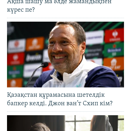
Ақша шашу ма әлде жамандықпен
күрес пе?
Қазақстан құрамасына шетелдік
бапкер келді. Джон ван’т Схип кім?