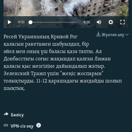
ЖАЗЫЛЫҢЫЗ
Auto
0:00
8:26
240p
Басқа тілдерде
Жүктеп алу
Ресей Украинаның Кривой Рог
360p
қаласын ракетамен шабуылдап, бір
әйел мен оның үш баласы қаза тапты. Ал
480p
Auto
240p
360p
480p
Донбасстағы соғыс жақындап қалған Лиман
720p
қаласы қыс мезгіліне дайындалып жатыр.
720p
1080p
1080p
Зеленский Трамп үшін "жеңіс жоспарын"
толықтырды. 11-12 қарашадағы жағдайды шолып
шықтық.
Бөлісу
VPN-сіз оқу