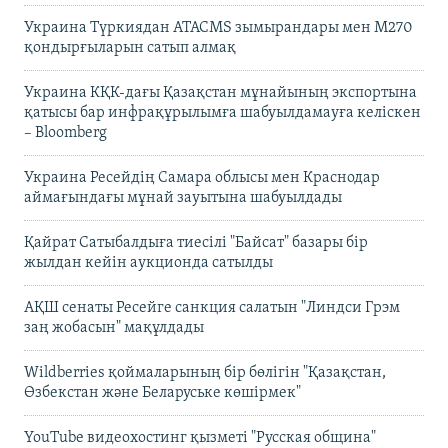
Украина Түркиядан ATACMS зымырандары мен M270
қондырғыларын сатып алмақ
Украина КҚК-дағы Қазақстан мұнайының экспортына
қатысы бар инфрақұрылымға шабуылдамауға келіскен
– Bloomberg
Украина Ресейдің Самара облысы мен Краснодар
аймағындағы мұнай зауытына шабуылдады
Қайрат Сатыбалдыға тиесілі "Байсат" базары бір
жылдан кейін аукционда сатылды
АҚШ сенаты Ресейге санкция салатын "Линдси Грэм
заң жобасын" мақұлдады
Wildberries қоймаларының бір бөлігін "Қазақстан,
Өзбекстан және Беларуське көшірмек"
YouTube видеохостинг қызметі "Русская община"