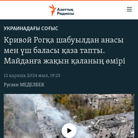
Accessibility
links
Skip
УКРАИНАДАҒЫ СОҒЫС
to
ЖАҢАЛЫҚТАР
Кривой Рогқа шабуылдан анасы
main
САЯСАТ
content
мен үш баласы қаза тапты.
AZATTYQTV
Skip
Майданға жақын қаланың өмірі
to
ҚАҢТАР ОҚИҒАСЫ
main
12 қараша 2024 жыл, 19:23
АДАМ ҚҰҚЫҚТАРЫ
Navigation
Руслан МЕДЕЛБЕК
Skip
ӘЛЕУМЕТ
to
ӘЛЕМ
Search
АРНАЙЫ ЖОБАЛАР
Русский
No media source currently available