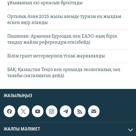
ұйымының екі арнасын бұғаттады
Орталық Азия 2025 жылы әлемде туризм ең жылдам
өскен өңір атанды
Пашинян: Армения Еуроодақ пен ЕАЭО-ның бірін
таңдау жайлы референдум өткізбейді
Білім грант иегерлерінің тізімі жарияланды
БАҚ: Қазақстан Теңіз кен орнында экологиялық заң
талабы сақталмаған дейді
ЖАЗЫЛЫҢЫЗ
ЖАЛПЫ МӘЛІМЕТ