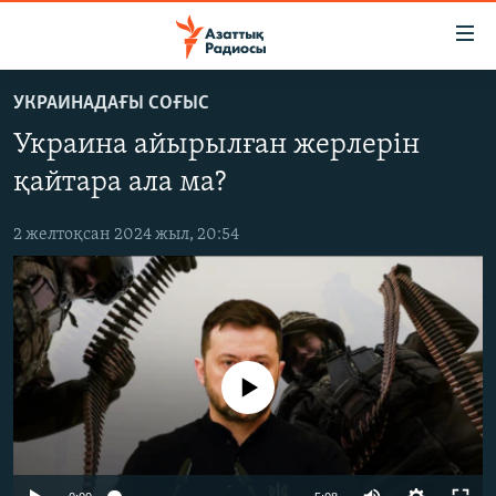
Accessibility
links
Skip
УКРАИНАДАҒЫ СОҒЫС
to
ЖАҢАЛЫҚТАР
Украина айырылған жерлерін
main
САЯСАТ
content
қайтара ала ма?
AZATTYQTV
Skip
to
2 желтоқсан 2024 жыл, 20:54
ҚАҢТАР ОҚИҒАСЫ
main
АДАМ ҚҰҚЫҚТАРЫ
Navigation
Skip
ӘЛЕУМЕТ
to
ӘЛЕМ
Search
No media source currently available
АРНАЙЫ ЖОБАЛАР
Русский
Auto