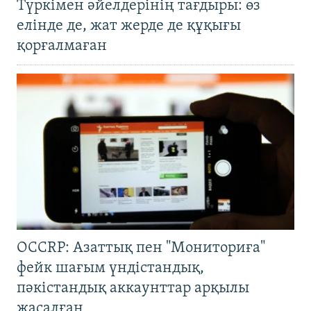
Түркімен әйелдерінің тағдыры: өз
елінде де, жат жерде де құқығы
қорғалмаған
OCCRP: Азаттық пен "Мониториға"
фейк шағым үндістандық,
пәкістандық аккаунттар арқылы
жасалған