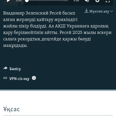
0:00
5:08
ЖАЗЫЛЫҢЫЗ
240p
Жүктеп алу
Владимир Зеленский Ресей басып
360p
алған жерлерді қайтару мүмкіндігі
жайлы пікір білдірді. Ал АҚШ Украинаға ядролық
480p
Басқа тілдерде
Auto
240p
360p
480p
қару берілмейтінін айтты. Ресей 2025 жылы әскери
720p
салаға рекордтық деңгейде қаржы бөлуді
720p
1080p
1080p
мақұлдады.
Бөлісу
VPN-сіз оқу
Ұқсас