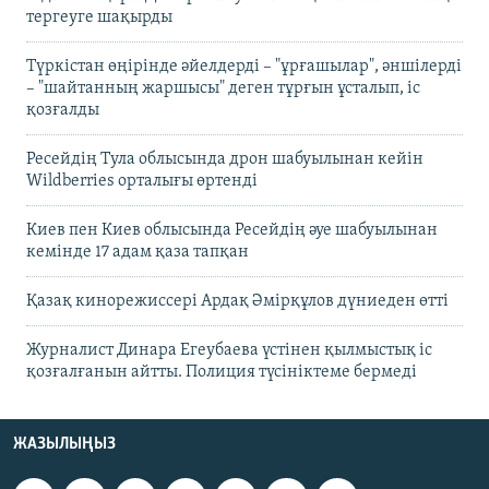
тергеуге шақырды
Түркістан өңірінде әйелдерді – "ұрғашылар", әншілерді
– "шайтанның жаршысы" деген тұрғын ұсталып, іс
қозғалды
Ресейдің Тула облысында дрон шабуылынан кейін
Wildberries орталығы өртенді
Киев пен Киев облысында Ресейдің әуе шабуылынан
кемінде 17 адам қаза тапқан
Қазақ кинорежиссері Ардақ Әмірқұлов дүниеден өтті
Журналист Динара Егеубаева үстінен қылмыстық іс
қозғалғанын айтты. Полиция түсініктеме бермеді
ЖАЗЫЛЫҢЫЗ