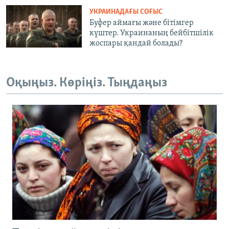
УКРАИНАДАҒЫ СОҒЫС
Буфер аймағы және бітімгер
күштер. Украинаның бейбітшілік
жоспары қандай болады?
Оқыңыз. Көріңіз. Тыңдаңыз