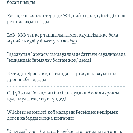
босап шықты
Қазақстан мектептерінде ЖИ, цифрлық қауіпсіздік пән
ретінде оқытылады
БАҚ: КҚК танкер тапшылығы мен қауіпсіздікке бола
мұнай тиеуді үзіп-созуға мәжбүр
"Қазақстан" арнасы сайлауалды дебаттағы сауалнамада
"ешқандай бұрмалау болған жоқ" дейді
Ресейдің Ярослав қаласындағы ірі мұнай зауытына
дрон шабуылдады
CPJ ұйымы Қазақстан билігін Лұқпан Ахмедияровты
қудалауды тоқтатуға үндеді
Wildberries негізгі қоймаларын Ресейден көшірмек
деген хабарды жоққа шығарды
"Әділ сөз" қоры Динара Егеубаеваға қатысты істі ашық