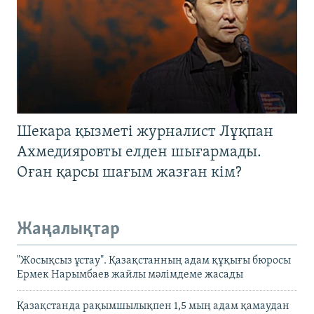
Шекара қызметі журналист Лұқпан
Ахмедияровты елден шығармады.
Оған қарсы шағым жазған кім?
Жаңалықтар
"Жосықсыз ұстау". Қазақстанның адам құқығы бюросы
Ермек Нарымбаев жайлы мәлімдеме жасады
Қазақстанда рақымшылықпен 1,5 мың адам қамаудан