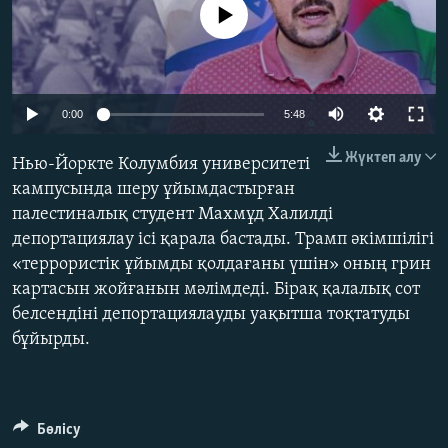
No media source currently available
ЖАЗЫЛЫҢЫЗ
Басқа тілдерде
Auto
0:00
5:48
240p
Жүктеп алу
Нью-Йоркте Колумбия университеті
360p
кампусында шеру ұйымдастырған
палестиналық студент Махмұд Халилді
480p
Auto
240p
360p
480p
депортациялау ісі қарала бастады. Трамп әкімшілігі
720p
«террористік ұйымды қолдағаны үшін» оның грин
720p
1080p
1080p
картасын жойғанын мәлімдеді. Бірақ қалалық сот
белсендіні депортациялауды уақытша тоқтатуды
бұйырды.
Бөлісу