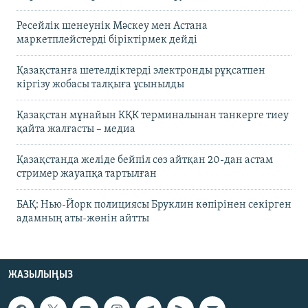
Ресейлік шенеунік Мәскеу мен Астана
маркетплейстерді біріктірмек дейді
Қазақстанға шетелдіктерді электронды рұқсатпен
кіргізу жобасы талқыға ұсынылды
Қазақстан мұнайын КҚК терминалынан танкерге тиеу
қайта жалғасты – медиа
Қазақстанда желіде бейпіл сөз айтқан 20-дан астам
стример жауапқа тартылған
БАҚ: Нью-Йорк полициясы Бруклин көпірінен секірген
адамның аты-жөнін айтты
ЖАЗЫЛЫҢЫЗ