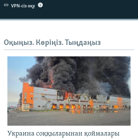
VPN-сіз оқу
Оқыңыз. Көріңіз. Тыңдаңыз
Украина соққыларынан қоймалары