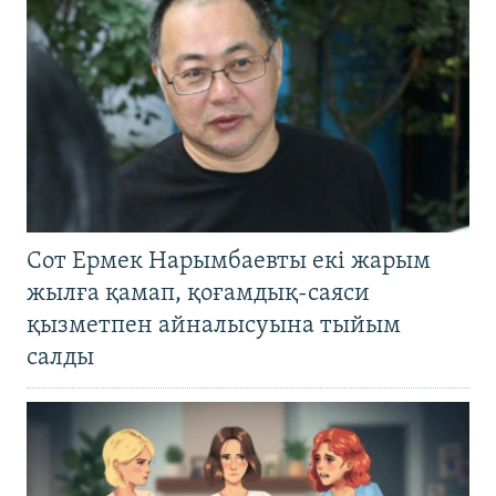
Сот Ермек Нарымбаевты екі жарым
жылға қамап, қоғамдық-саяси
қызметпен айналысуына тыйым
салды