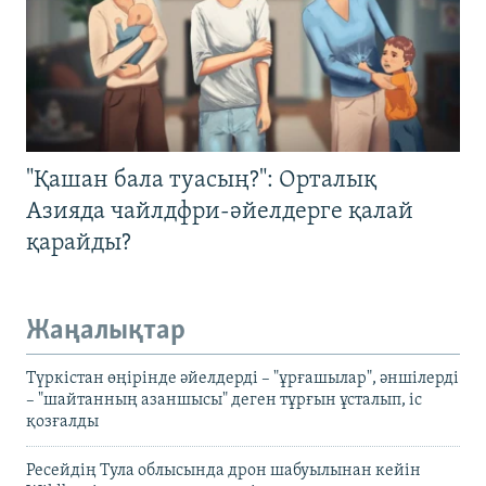
"Қашан бала туасың?": Орталық
Азияда чайлдфри-әйелдерге қалай
қарайды?
Жаңалықтар
Түркістан өңірінде әйелдерді – "ұрғашылар", әншілерді
– "шайтанның азаншысы" деген тұрғын ұсталып, іс
қозғалды
Ресейдің Тула облысында дрон шабуылынан кейін