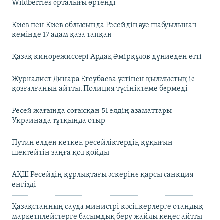
Wildberries орталығы өртенді
Киев пен Киев облысында Ресейдің әуе шабуылынан
кемінде 17 адам қаза тапқан
Қазақ кинорежиссері Ардақ Әмірқұлов дүниеден өтті
Журналист Динара Егеубаева үстінен қылмыстық іс
қозғалғанын айтты. Полиция түсініктеме бермеді
Ресей жағында соғысқан 51 елдің азаматтары
Украинада тұтқында отыр
Путин елден кеткен ресейліктердің құқығын
шектейтін заңға қол қойды
АҚШ Ресейдің құрлықтағы әскеріне қарсы санкция
енгізді
Қазақстанның сауда министрі кәсіпкерлерге отандық
маркетплейстерге басымдық беру жайлы кеңес айтты