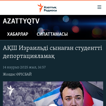
Accessibility
links
Skip
AZATTYQTV
to
ЖАҢАЛЫҚТАР
main
САЯСАТ
ХАБАРЛАР
СИПАТТАМАСЫ
content
AZATTYQTV
Skip
АҚШ Израильді сынаған студентті
to
ҚАҢТАР ОҚИҒАСЫ
main
депортацияламақ
АДАМ ҚҰҚЫҚТАРЫ
Navigation
Skip
14 наурыз 2025 жыл, 16:57
ӘЛЕУМЕТ
to
Жолдас ӨРІСБАЙ
ӘЛЕМ
Search
АРНАЙЫ ЖОБАЛАР
Русский