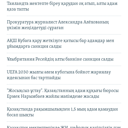
Таиландта мектепте біреу қарудан оқ атып, алты адам
қаза тапты
Прокуратура журналист Александра Алёхованың
үкімін жеңілдетуді сұраған
АҚШ Кубаға қару жеткізуге қатысы бар адамдар мен
ұйымдарға санкция салды
Ұлыбритания Ресейдің алты банкіне санкция салды
UEFA 2030 жылғы әлем кубогына бойкот жариялау
идеясынан бас тартпайды
"Жосықсыз ұстау". Қазақстанның адам құқығы бюросы
Ермек Нарымбаев жайлы мәлімдеме жасады
Қазақстанда рақымшылықпен 1,5 мың адам қамаудан
босап шықты