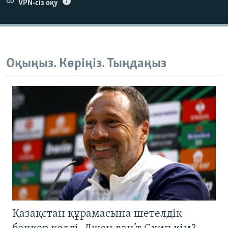
VPN-сіз оқу
Оқыңыз. Көріңіз. Тыңдаңыз
Қазақстан құрамасына шетелдік