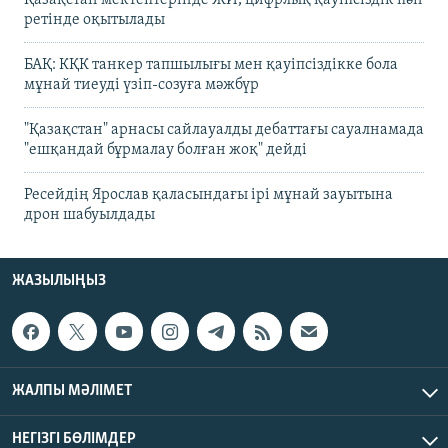
Қазақстан мектептерінде ЖИ, цифрлық қауіпсіздік пән
ретінде оқытылады
БАҚ: КҚК танкер тапшылығы мен қауіпсіздікке бола
мұнай тиеуді үзіп-созуға мәжбүр
"Қазақстан" арнасы сайлауалды дебаттағы сауалнамада
"ешқандай бұрмалау болған жоқ" дейді
Ресейдің Ярослав қаласындағы ірі мұнай зауытына
дрон шабуылдады
ЖАЗЫЛЫҢЫЗ
ЖАЛПЫ МӘЛІМЕТ
НЕГІЗГІ БӨЛІМДЕР