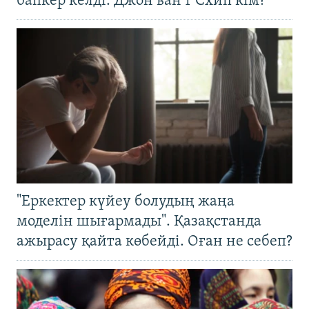
бапкер келді. Джон ван’т Схип кім?
"Еркектер күйеу болудың жаңа
моделін шығармады". Қазақстанда
ажырасу қайта көбейді. Оған не себеп?