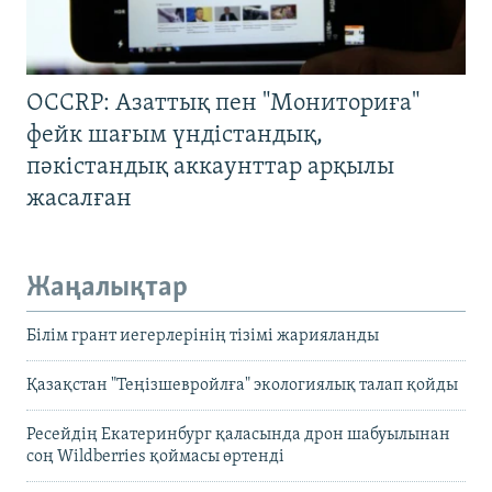
OCCRP: Азаттық пен "Мониториға"
фейк шағым үндістандық,
пәкістандық аккаунттар арқылы
жасалған
Жаңалықтар
Білім грант иегерлерінің тізімі жарияланды
Қазақстан "Теңізшевройлға" экологиялық талап қойды
Ресейдің Екатеринбург қаласында дрон шабуылынан
соң Wildberries қоймасы өртенді