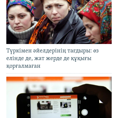
Түркімен әйелдерінің тағдыры: өз
елінде де, жат жерде де құқығы
қорғалмаған