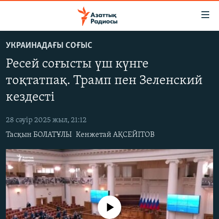
Accessibility
links
Skip
УКРАИНАДАҒЫ СОҒЫС
to
ЖАҢАЛЫҚТАР
Ресей соғысты үш күнге
main
САЯСАТ
content
тоқтатпақ. Трамп пен Зеленский
AZATTYQTV
Skip
кездесті
to
ҚАҢТАР ОҚИҒАСЫ
main
28 сәуір 2025 жыл, 21:12
АДАМ ҚҰҚЫҚТАРЫ
Navigation
Тасқын БОЛАТҰЛЫ
Кенжетай АҚСЕЙІТОВ
Skip
ӘЛЕУМЕТ
to
ӘЛЕМ
Search
АРНАЙЫ ЖОБАЛАР
Русский
No media source currently available