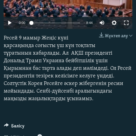
ЖАЗЫЛЫҢЫЗ
Auto
0:00
8:44
240p
Басқа тілдерде
Жүктеп алу
Ресей 9 мамыр Жеңіс күні
360p
қарсаңында соғысты үш күн тоқтаты
тұратынын хабарлады. Ал АҚШ президенті
480p
Auto
240p
360p
480p
Дональд Трамп Украина бейбітшілік үшін
720p
Қырымнан бас тарта алады деп мәлімдеді. Ол Ресей
720p
1080p
1080p
президентін тезірек келісімге келуге үндеді.
Солтүстік Корея Ресейге әскер жібергенін ресми
мойындады. Сенбі-дүйсенбі аралығындағы
маңызды жаңалықтарды ұсынамыз.
Бөлісу