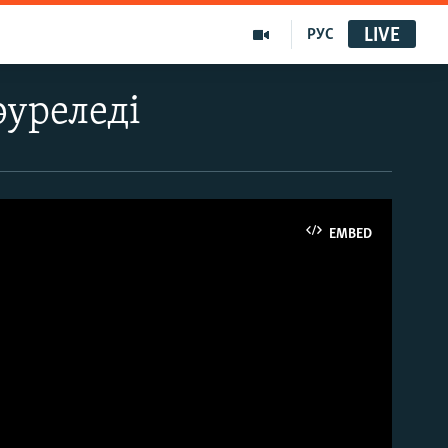
LIVE
РУС
әуреледі
EMBED