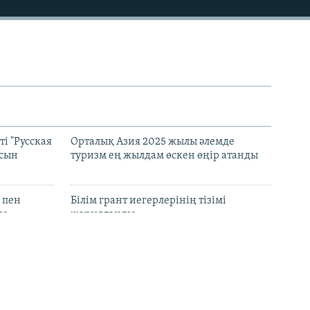
і "Русская
Орталық Азия 2025 жылы әлемде
асын
туризм ең жылдам өскен өңір атанды
 пен
Білім грант иегерлерінің тізімі
лы
жарияланды
нында
Ресейдің Екатеринбург қаласында дрон
талмаған
шабуылынан соң Wildberries қоймасы
өртенді