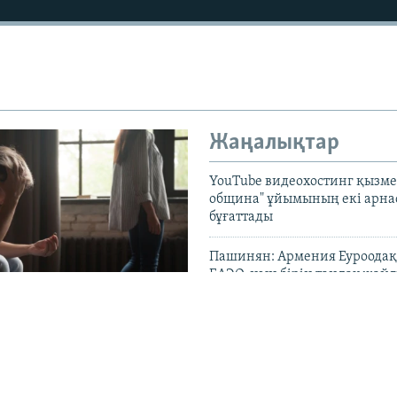
Жаңалықтар
YouTube видеохостинг қызмет
община" ұйымының екі арн
бұғаттады
Пашинян: Армения Еуроодақ
ЕАЭО-ның бірін таңдау жай
референдум өткізбейді
тер күйеу болудың
оделін шығармады".
БАҚ: Қазақстан Теңіз кен ор
танда ажырасу қайта
экологиялық заң талабы сақ
дейді
. Оған не себеп?