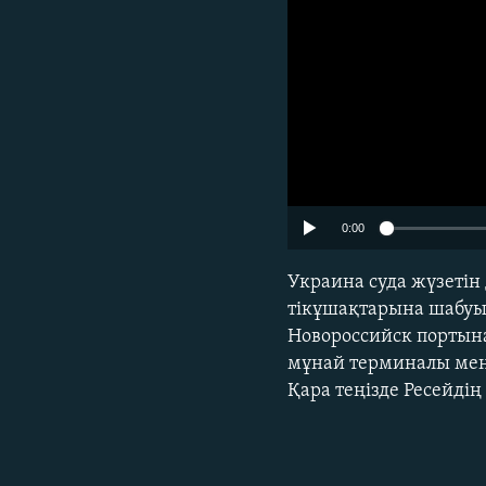
0:00
Украина суда жүзетін 
тікұшақтарына шабуы
Новороссийск портын
мұнай терминалы мен 
Қара теңізде Ресейді