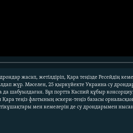
дрондар жасап, жетілдіріп, Қара теңізде Ресейдің кем
лдап жүр. Мәселен, 25 қыркүйекте Украина су дронд
а да шабуылдаған. Бұл портта Каспий құбыр консорц
Қара теңіз флотының әскери-теңіз базасы орналасқан
ң тікұшақтары мен кемелерін де су дрондарымен нысан