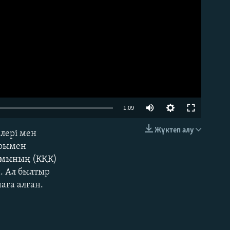
Auto
1:09
240p
Жүктеп алу
елері мен
EMBED
360p
арымен
иумының (КҚК)
480p
. Ал былтыр
720p
аға алған.
1080p