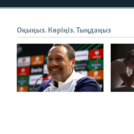
Русский
Оқыңыз. Көріңіз. Тыңдаңыз
ЖАЗЫЛЫҢЫЗ
Басқа тілдерде
Қазақстан құрамасына
"Еркек
шетелдік бапкер келді.
жаңа м
Джон ван’т Схип кім?
Қазақс
көбейді