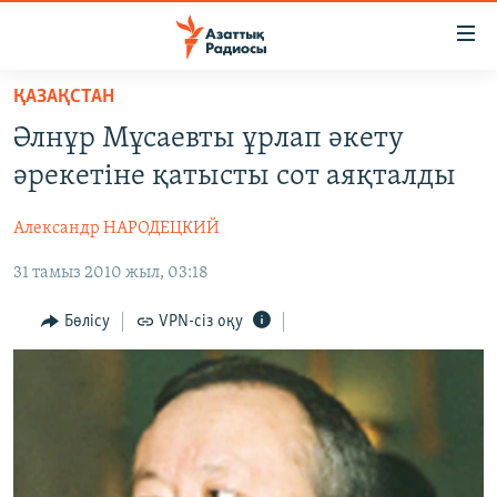
Accessibility
links
Skip
ҚАЗАҚСТАН
to
ЖАҢАЛЫҚТАР
Әлнұр Мұсаевты ұрлап әкету
main
САЯСАТ
content
әрекетіне қатысты сот аяқталды
AZATTYQTV
Skip
to
Александр НАРОДЕЦКИЙ
ҚАҢТАР ОҚИҒАСЫ
main
31 тамыз 2010 жыл, 03:18
АДАМ ҚҰҚЫҚТАРЫ
Navigation
Skip
ӘЛЕУМЕТ
Бөлісу
VPN-сіз оқу
to
ӘЛЕМ
Search
АРНАЙЫ ЖОБАЛАР
Русский