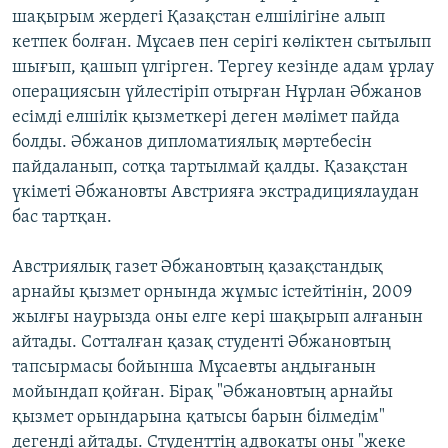
шақырым жердегі Қазақстан елшілігіне алып
кетпек болған. Мұсаев пен серігі көліктен сытылып
шығып, қашып үлгірген. Тергеу кезінде адам ұрлау
операциясын үйлестіріп отырған Нұрлан Әбжанов
есімді елшілік қызметкері деген мәлімет пайда
болды. Әбжанов дипломатиялық мәртебесін
пайдаланып, сотқа тартылмай қалды. Қазақстан
үкіметі Әбжановты Австрияға экстрадициялаудан
бас тартқан.
Австриялық газет Әбжановтың қазақстандық
арнайы қызмет орнында жұмыс істейтінін, 2009
жылғы наурызда оны елге кері шақырып алғанын
айтады. Сотталған қазақ студенті Әбжановтың
тапсырмасы бойынша Мұсаевты аңдығанын
мойындап қойған. Бірақ "Әбжановтың арнайы
қызмет орындарына қатысы барын білмедім"
дегенді айтады. Студенттің адвокаты оны "жеке