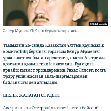
ЖАЗЫЛЫҢЫЗ
Басқа тілдерде
Әлнұр Мұсаев, ҰҚК-нің бұрынғы төрағасы
Тамыздың 26-сында Қазақстан Ұлттық қауіпсіздік
комитетінің бұрынғы төрағасы Әлнұр Мұсаевты
ұрлап әкетпек болған әрекетке қатысты Австрияда
қозғалған қылмыстық іс аяқталды. Бұл оқиға
арнайы қызмет орындарының Рахат Әлиевті қолға
түсіру үшін жасаған айла-шарғыларымен
байланысты деп айтылады.
ШЕЛЕК ЖАЛАҒАН СТУДЕНТ
Австрияның «Остеррайх» газеті өткен бейсенбі