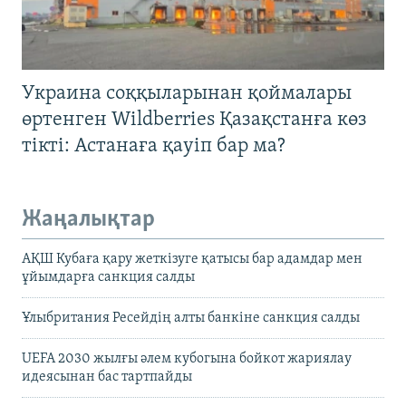
Украина соққыларынан қоймалары
өртенген Wildberries Қазақстанға көз
тікті: Астанаға қауіп бар ма?
Жаңалықтар
АҚШ Кубаға қару жеткізуге қатысы бар адамдар мен
ұйымдарға санкция салды
Ұлыбритания Ресейдің алты банкіне санкция салды
UEFA 2030 жылғы әлем кубогына бойкот жариялау
идеясынан бас тартпайды