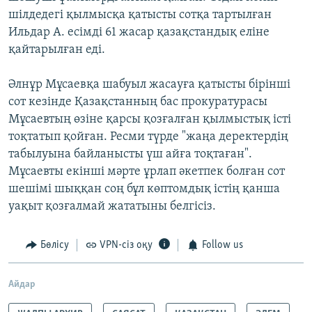
шілдедегі қылмысқа қатысты сотқа тартылған
Ильдар А. есімді 61 жасар қазақстандық еліне
қайтарылған еді.
Әлнұр Мұсаевқа шабуыл жасауға қатысты бірінші
сот кезінде Қазақстанның бас прокуратурасы
Мұсаевтың өзіне қарсы қозғалған қылмыстық істі
тоқтатып қойған. Ресми түрде "жаңа деректердің
табылуына байланысты үш айға тоқтаған".
Мұсаевты екінші мәрте ұрлап әкетпек болған сот
шешімі шыққан соң бұл көптомдық істің қанша
уақыт қозғалмай жататыны белгісіз.
Бөлісу
VPN-сіз оқу
Follow us
Айдар