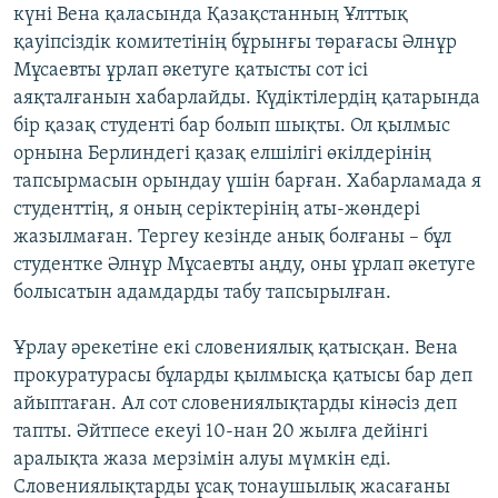
күні Вена қаласында Қазақстанның Ұлттық
қауіпсіздік комитетінің бұрынғы төрағасы Әлнұр
Мұсаевты ұрлап әкетуге қатысты сот ісі
аяқталғанын хабарлайды. Күдіктілердің қатарында
бір қазақ студенті бар болып шықты. Ол қылмыс
орнына Берлиндегі қазақ елшілігі өкілдерінің
тапсырмасын орындау үшін барған. Хабарламада я
студенттің, я оның серіктерінің аты-жөндері
жазылмаған. Тергеу кезінде анық болғаны – бұл
студентке Әлнұр Мұсаевты аңду, оны ұрлап әкетуге
болысатын адамдарды табу тапсырылған.
Ұрлау әрекетіне екі словениялық қатысқан. Вена
прокуратурасы бұларды қылмысқа қатысы бар деп
айыптаған. Ал сот словениялықтарды кінәсіз деп
тапты. Әйтпесе екеуі 10-нан 20 жылға дейінгі
аралықта жаза мерзімін алуы мүмкін еді.
Словениялықтарды ұсақ тонаушылық жасағаны