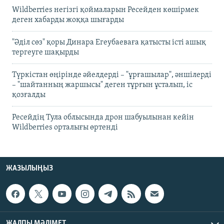
Wildberries негізгі қоймаларын Ресейден көшірмек
деген хабарды жоққа шығарды
"Әділ сөз" қоры Динара Егеубаеваға қатысты істі ашық
тергеуге шақырды
Түркістан өңірінде әйелдерді – "ұрғашылар", әншілерді
– "шайтанның жаршысы" деген тұрғын ұсталып, іс
қозғалды
Ресейдің Тула облысында дрон шабуылынан кейін
Wildberries орталығы өртенді
ЖАЗЫЛЫҢЫЗ
ЖАЛПЫ МӘЛІМЕТ