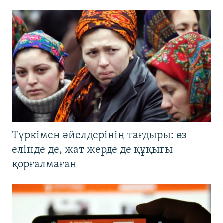
Түркімен әйелдерінің тағдыры: өз
елінде де, жат жерде де құқығы
қорғалмаған