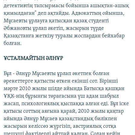
детективтің тапсырмасы бойынша ашықтан-ашық
қимылдаған" деп ақтайды. Адвокаттың ойынша,
Мұсаевты ұрлауға қатысқан қазақ студенті
Әбжановты ұрлап әкетіп, жасырын түрде
Қазақстанға жеткізу туралы жоспардан бейхабар
болған.
ҰСТАЛМАЙТЫН ӘЛНҰР
Бұл - Әлнұр Мұсаевты ұрлап әкетпек болған
әрекеттерге қатысты өткен екінші сот. Бірінші
мәрте 2010 жылы шілде айында Батысқа қашқан
ҰҚК-нің бұрынғы төрағасына үш адам шабуыл
жасап, психологиялық қыспаққа алған еді. Бұл іске
қатысы соттың аяғына қарай, 2010 жылы қаңтар
айында Әлнұр Мұсаев қазақстандық билікпен
жасырын келіссөз жүргізіп, австриялық сотқа
шешуші фактілерді айтпай қалған. Содан кейін