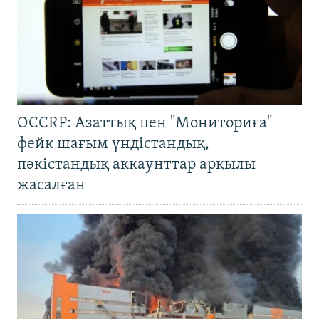
OCCRP: Азаттық пен "Мониториға"
фейк шағым үндістандық,
пәкістандық аккаунттар арқылы
жасалған