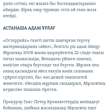
үшін соттап, екі жылға бас бостандықтарынан
айырды. Бірақ олар түрмеде сегіз ай ғана жаза
өтейді.
АСТАНАША АДАМ ҰРЛАУ
«Остеррайх» газеті шетін шығарған тергеу
материалдарына сәйкес, белгісіз үш адам Әлнұр
Мұсаевқа 2008 жылы қыркүйектің 22-сінде таңғы
тоғыз шамасында, Венадағы үйінен шығып,
көлігіне отыра бергенде тап берген. Мұсаев пен
оның қасындағы әйел екеуін көлік салонына
сүйреп кіргізіп, бас-көз демей төмпештей
жөнелген. Әйелдің мұрнын сындырып, Мұсаевтың
кеудесіне тапанша тіреген.
Прокурор Ганс-Петер Кронаветтердің мәлімдеуі
бойынша, шабуыл жасаушылар Мұсаевты төрт