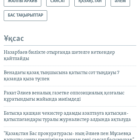
ЖАЛПЫ АРХИВ
САЯСАТ
ҚАЗАҚСТАН
ӘЛЕМ
БАС ТАҚЫРЫПТАР
Ұқсас
Назарбаев билікте отырғанда шетелге кеткендер
қайтпайды
Венадағы қазақ тыңшысына қатысты сот тыңдауы 7
қазанда қыза түспек
Рахат Әлиев веналық газетке оппозициялық қозғалыс
құратындығы жайында мәлімдеді
Батысқа қашқан чекистер адамды азаптауға қатысқан-
қатыспағандары туралы журналистер алдында ақталуда
"Қазақстан Бас прокуратурасы- ның Әлиев пен Мұсаевқа