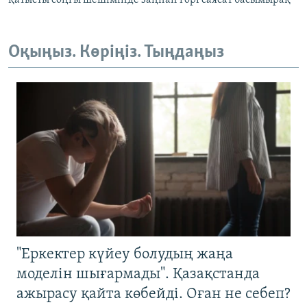
қатысты соңғы шешімінде заңнан гөрі саясат басымырақ"
Оқыңыз. Көріңіз. Тыңдаңыз
"Еркектер күйеу болудың жаңа
моделін шығармады". Қазақстанда
ажырасу қайта көбейді. Оған не себеп?