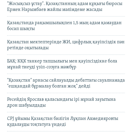
"Жосықсыз ұстау". Қазақстанның адам құқығы бюросы
Ермек Нарымбаев жайлы мәлімдеме жасады
Қазақстанда рақымшылықпен 1,5 мың адам қамаудан
босап шықты
Қазақстан мектептерінде ЖИ, цифрлық қауіпсіздік пән
ретінде оқытылады
БАҚ: КҚК танкер тапшылығы мен қауіпсіздікке бола
мұнай тиеуді үзіп-созуға мәжбүр
"Қазақстан" арнасы сайлауалды дебаттағы сауалнамада
"ешқандай бұрмалау болған жоқ" дейді
Ресейдің Ярослав қаласындағы ірі мұнай зауытына
дрон шабуылдады
CPJ ұйымы Қазақстан билігін Лұқпан Ахмедияровты
қудалауды тоқтатуға үндеді