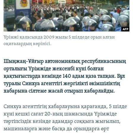
ЖАЗЫЛЫҢЫЗ
Басқа тілдерде
Үрімжі қаласында 2009 жылы 5 шілдеде орын алған
оқиғалардың көрінісі.
Шыңжаң-Ұйғыр автономиялық республикасының
орталығы Үрімжіде жексенбі күні болған
қақтығыстарда кемінде 140 адам қаза тапқан. Бұл
туралы Синхуа агенттігі жергілікті әкімшіліктің
хабарына сілтеме жасай отырып хабарлайды.
Синхуа агенттігің хабарлауына қарағанда, 5 шілде
күні кешкі сағат 20-ның шамасында Үрімжіде
тәртіпсіздік кезінде адамдар соққыға жығылып,
машиналарға және басқа да орындарға өрт