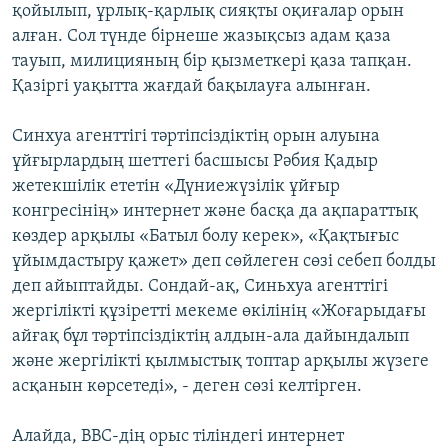
қойылып, ұрлық-қарлық сияқты оқиғалар орын
алған. Сол түнде бірнеше жазықсыз адам қаза
тауып, милицияның бір қызметкері қаза тапқан.
Қазіргі уақытта жағдай бақылауға алынған.
Синхуа агенттігі тәртіпсіздіктің орын алуына
ұйғырлардың шеттегі басшысы Рәбия Қадыр
жетекшілік ететін «Дүниежүзілік ұйғыр
конгресінің» интернет және басқа да ақпараттық
көздер арқылы «Батыл болу керек», «Қақтығыс
ұйымдастыру қажет» деп сөйлеген сөзі себеп болды
деп айыптайды. Сондай-ақ, Синьхуа агенттігі
жергілікті құзіретті мекеме өкілінің «Жоғарыдағы
айғақ бұл тәртіпсіздіктің алдын-ала дайындалып
және жергілікті қылмыстық топтар арқылы жүзеге
асқанын көрсетеді», - деген сөзі келтірген.
Алайда, BBC-дің орыс тіліндегі интернет