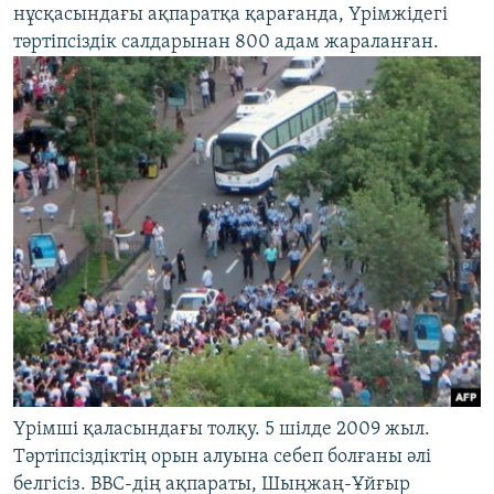
нұсқасындағы ақпаратқа қарағанда, Үрімжідегі
тәртіпсіздік салдарынан 800 адам жараланған.
Үрімші қаласындағы толқу. 5 шілде 2009 жыл.
Тәртіпсіздіктің орын алуына себеп болғаны әлі
белгісіз. BBC-дің ақпараты, Шыңжаң-Ұйғыр