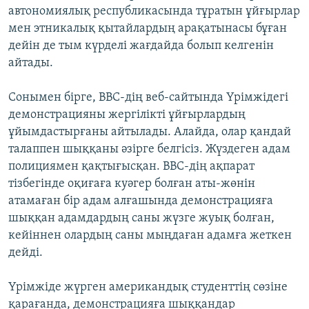
автономиялық республикасында тұратын ұйғырлар
мен этникалық қытайлардың арақатынасы бұған
дейін де тым күрделі жағдайда болып келгенін
айтады.
Сонымен бірге, BBC-дің веб-сайтында Үрімжідегі
демонстрацияны жергілікті ұйғырлардың
ұйымдастырғаны айтылады. Алайда, олар қандай
талаппен шыққаны әзірге белгісіз. Жүздеген адам
полициямен қақтығысқан. BBC-дің ақпарат
тізбегінде оқиғаға куәгер болған аты-жөнін
атамаған бір адам алғашында демонстрацияға
шыққан адамдардың саны жүзге жуық болған,
кейіннен олардың саны мыңдаған адамға жеткен
дейді.
Үрімжіде жүрген американдық студенттің сөзіне
қарағанда, демонстрацияға шыққандар