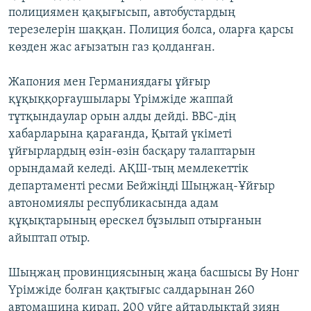
полициямен қақығысып, автобустардың
терезелерін шаққан. Полиция болса, оларға қарсы
көзден жас ағызатын газ қолданған.
Жапония мен Германиядағы ұйғыр
құқыққорғаушылары Үрімжіде жаппай
тұтқындаулар орын алды дейді. BBC-дің
хабарларына қарағанда, Қытай үкіметі
ұйғырлардың өзін-өзін басқару талаптарын
орындамай келеді. АҚШ-тың мемлекеттік
департаменті ресми Бейжіңді Шыңжаң-Ұйғыр
автономиялы республикасында адам
құқықтарының өрескел бұзылып отырғанын
айыптап отыр.
Шыңжаң провинциясының жаңа басшысы Ву Нонг
Үрімжіде болған қақтығыс салдарынан 260
автомашина қирап, 200 үйге айтарлықтай зиян