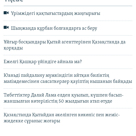
Үрімжідегі қақтығыстардың жаңғырығы
Шыңжаңда құрбан болғандарға ас беру
Ұйғыр босқындары Қытай агенттерінен Қазақстанда да
қорқады
Ежелгі Қашқар үйіндіге айнала ма?
Юаньді пайдалану мүмкіндігін айтқан биліктің
мәлімдемесінен саясаткерлер қауіптің нышанын байқады
Тибеттіктер Далай Лама елден қуылып, күшпен басып-
жаншылған көтерілістің 50 жылдығын атап өтуде
Қазақстанда Қытайдан әкелінген көкөніс пен жеміс-
жидекке сұраныс жоғары