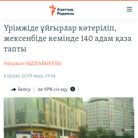
Accessibility
links
Skip
Үрімжіде ұйғырлар көтеріліп,
to
ЖАҢАЛЫҚТАР
жексенбіде кемінде 140 адам қаза
main
САЯСАТ
content
тапты
AZATTYQTV
Skip
to
Өміржан ӘБДІХАЛЫҚҰЛЫ
ҚАҢТАР ОҚИҒАСЫ
main
6 шілде 2009 жыл, 19:44
АДАМ ҚҰҚЫҚТАРЫ
Navigation
Skip
ӘЛЕУМЕТ
Бөлісу
VPN-сіз оқу
to
ӘЛЕМ
Search
АРНАЙЫ ЖОБАЛАР
Русский