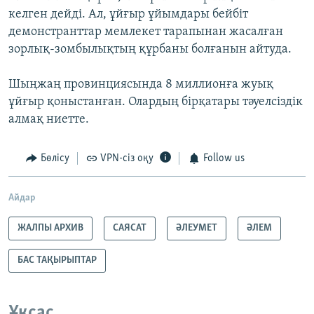
келген дейді. Ал, ұйғыр ұйымдары бейбіт
демонстранттар мемлекет тарапынан жасалған
зорлық-зомбылықтың құрбаны болғанын айтуда.
Шыңжаң провинциясында 8 миллионға жуық
ұйғыр қоныстанған. Олардың бірқатары тәуелсіздік
алмақ ниетте.
Бөлісу
VPN-сіз оқу
Follow us
Айдар
ЖАЛПЫ АРХИВ
САЯСАТ
ӘЛЕУМЕТ
ӘЛЕМ
БАС ТАҚЫРЫПТАР
Ұқсас