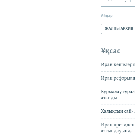
Айдар
ЖАЛПЫ АРХИВ
Ұқсас
Иран көшелерін
Иран реформаш
Бұрмалау тура
атанды
Халықтың сай- 
Иран президент
азғындауында