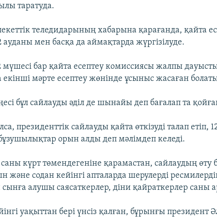
ылы таратуда.
екеттік теледидарының хабарына қарағанда, қайта ес
 ауданы мен басқа да аймақтарда жүргізілуде.
 мүшесі бар қайта есептеу комиссиясы жалпы дауысты
 екінші мәрте есептеу жөнінде ұсыныс жасаған болат
сі бұл сайлауды әділ де шынайы деп бағалап та қойған
са, президенттік сайлауды қайта өткізуді талап етіп,
 бұзушылықтар орын алды деп мәлімдеп келеді.
 саны күрт төмендегеніне қарамастан, сайлаудың өту
 және содан кейінгі апталарда шерулерді ресмилерді
ынға алушы саясаткерлер, діни қайраткерлер саны ар
інгі уақыттан бері үнсіз қалған, бұрынғы президент 