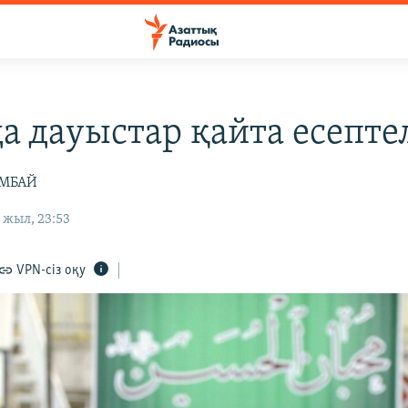
а дауыстар қайта есепте
İМБАЙ
 жыл, 23:53
VPN-сіз оқу