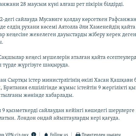
нжани 28 маусым күні алғаш рет пікірін білдірді.
-дегі сайлауда Мусавиге қолдау көрсеткен Рафсанжан
де елдің рухани көсемі Аятолла Әли Хаменейдің қайта
р кеңесіне жекелеген дауыстарды жіберу керек деге
ы.
ақшылар кеңесі мүшелерін аталған қайта есептеулерді
түрде жүргізуге шақыруда.
ан Сыртқы істер министрлігінің өкілі Хасан Қашқави 
 Британия елшілігінде жұмыс істейтін 9 жергілікті қ
сатылғаны жөнінде хабарлады.
л 9 қызметкерді сайлаудан кейінгі көшедегі шерулерге
латын. Лондон ондай айыптауларды кері қағуда.
VPN-сіз оқу
Follow us
Принтерден шығару