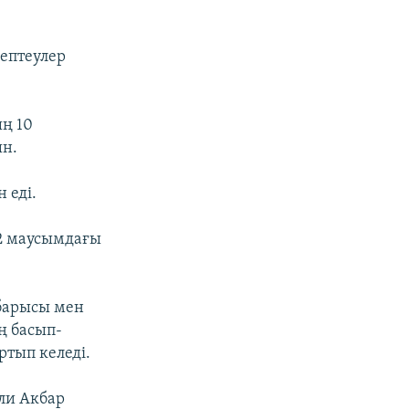
ептеулер
ң 10
ын.
 еді.
 12 маусымдағы
 барысы мен
ң басып-
тып келеді.
Әли Акбар