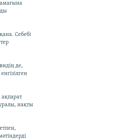
қамағына
рды
ана. Себебі
стер
видің де,
енгізілген
 ақпарат
туралы, нақты
етпен,
мәтіндерді