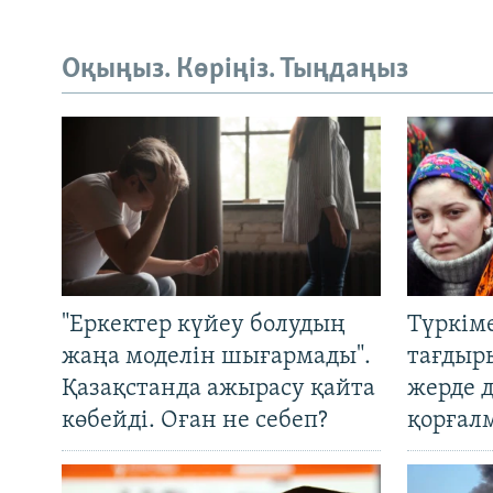
Оқыңыз. Көріңіз. Тыңдаңыз
"Еркектер күйеу болудың
Түркім
жаңа моделін шығармады".
тағдыры
Қазақстанда ажырасу қайта
жерде 
көбейді. Оған не себеп?
қорғал