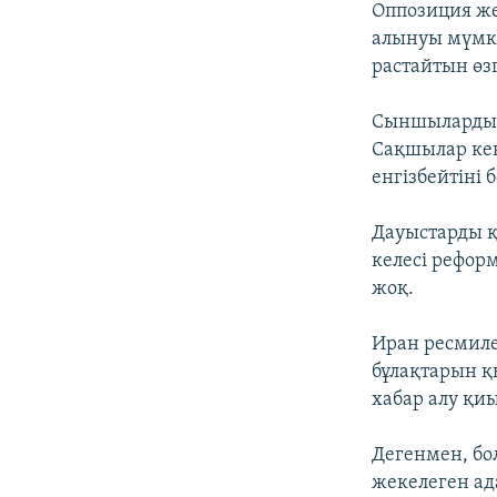
Оппозиция же
алынуы мүмкі
растайтын өзг
Сыншылардың 
Сақшылар кең
енгізбейтіні б
Дауыстарды қ
келесі рефор
жоқ.
Иран ресмиле
бұлақтарын қы
хабар алу қи
Дегенмен, бо
жекелеген ад