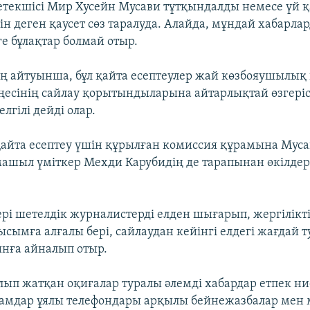
текшісі Мир Хусейн Мусави тұтқындалды немесе үй 
н деген қаусет сөз таралуда. Алайда, мұндай хабарла
е бұлақтар болмай отыр.
айтуынша, бұл қайта есептеулер жай көзбояушылық қ
есінің сайлау қорытындыларына айтарлықтай өзгері
елгілі дейді олар.
айта есептеу үшін құрылған комиссия құрамына Муса
машыл үміткер Мехди Карубидің де тарапынан өкілдер 
рі шетелдік журналистерді елден шығарып, жергілікті
сымға алғалы бері, сайлаудан кейінгі елдегі жағдай 
ынға айналып отыр.
лып жатқан оқиғалар туралы әлемді хабардар етпек ни
амдар ұялы телефондары арқылы бейнежазбалар мен 