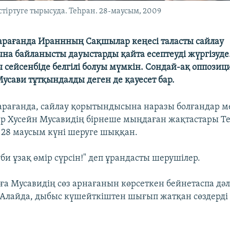
тіртуге тырысуда. Теһран. 28-маусым, 2009
арағанда Ираннның Сақшылар кеңесі таласты сайлау
а байланысты дауыстарды қайта есептеуді жүргізуде
сейсенбіде белгілі болуы мүмкін. Сондай-ақ оппозиц
усави тұтқындалды деген де қауесет бар.
арағанда, сайлау қорытындысына наразы болғандар м
р Хусейн Мусавидің бірнеше мыңдаған жақтастары 
, 28 маусым күні шеруге шыққан.
би ұзақ өмір сүрсін!" деп ұрандасты шерушілер.
а Мусавидің сөз арнағанын көрсеткен бейнетаспа дәл 
 Алайда, дыбыс күшейткіштен шығып жатқан сөздерді 