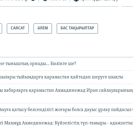
САЯСАТ
ӘЛЕМ
БАС ТАҚЫРЫПТАР
е тыныштық орнады... Билікте ше?
ылары тыйымдарға қарамастан қайтадан шеруге шықты
лы хабарларға қарамастан Ахмадинежад Иран сайлауларыны
лауға қатысу белсенділігі жоғары болса дауыс ұрлау пайдасыз
і Махмұд Ахмединежад: Күйзелістің түп-тамыры - адамзатт