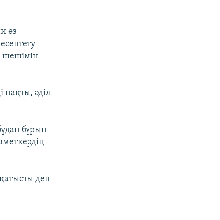
и өз
 есептету
н шешімін
 нақты, әділ
бұдан бұрын
ызметкердің
 қатысты деп