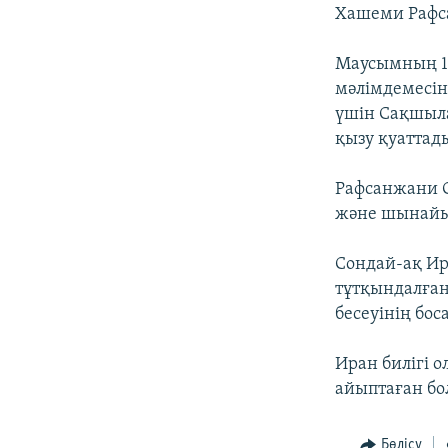
Хашеми Рафса
Маусымның 12
мәлімдемесін
үшін Сақшыла
қызу қуаттад
Рафсанжани С
және шынайы 
Сондай-ақ Ир
тұтқындалған,
бесеуінің бо
Иран билігі о
айыптаған бо
Бөлісу