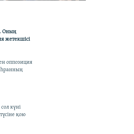
. Оның
ия жетекшісі
ен оппозиция
Теһранның
сол күні
түсіне қою