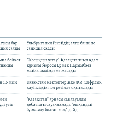
атысы бар
Ұлыбритания Ресейдің алты банкіне
кция салды
санкция салды
ына бойкот
"Жосықсыз ұстау". Қазақстанның адам
ртпайды
құқығы бюросы Ермек Нарымбаев
жайлы мәлімдеме жасады
 1,5 мың
Қазақстан мектептерінде ЖИ, цифрлық
қауіпсіздік пән ретінде оқытылады
 мен
"Қазақстан" арнасы сайлауалды
ді үзіп-
дебаттағы сауалнамада "ешқандай
бұрмалау болған жоқ" дейді