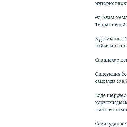
интернет арқ
Әл-Алам мемл
Теһранның 22
Құрамында 12
пайызын ғана
Сақшылар кеңе
Оппозиция бол
сайлауда заң
Елде шерулер
қорытындысын
жаншығанын с
Сайлаудан кей