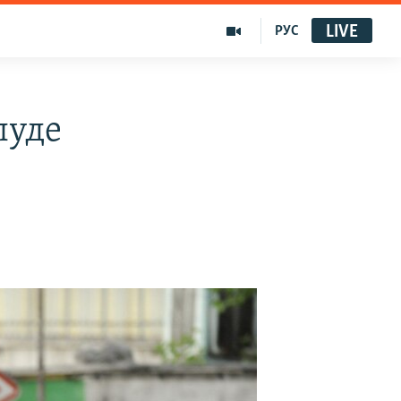
LIVE
РУС
луде