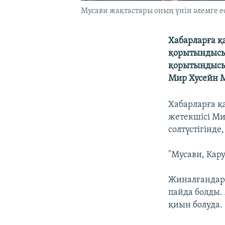
Мусави жақтастары оның үнін әлемге ес
Хабарларға қ
қорытындысын
қорытындысы 
Мир Хусейн М
Хабарларға қ
жетекшісі Ми
солтүстігінде
"Мусави, Кару
Жиналғандарғ
пайда болды.
қиын болуда.