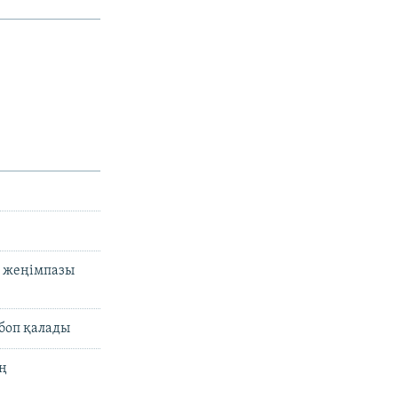
ң жеңімпазы
 боп қалады
ың