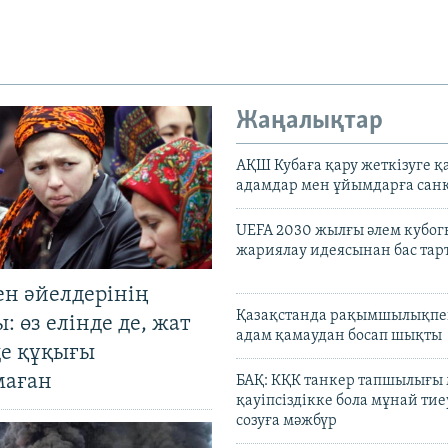
Жаңалықтар
АҚШ Кубаға қару жеткізуге қ
адамдар мен ұйымдарға сан
UEFA 2030 жылғы әлем кубог
жариялау идеясынан бас та
ен әйелдерінің
Қазақстанда рақымшылықпен
: өз елінде де, жат
адам қамаудан босап шықты
де құқығы
маған
БАҚ: КҚК танкер тапшылығы
қауіпсіздікке бола мұнай тиеу
созуға мәжбүр