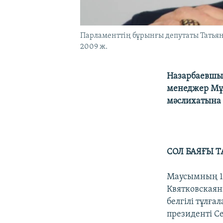
Парламенттің бұрынғы депутаты Татьян
2009 ж.
Назарбаевшыл
менеджер Мұх
мәслихатына 
СОЛ БАЯҒЫ 
Маусымның 12
Квятковскаян
белгілі тұлғ
президенті С