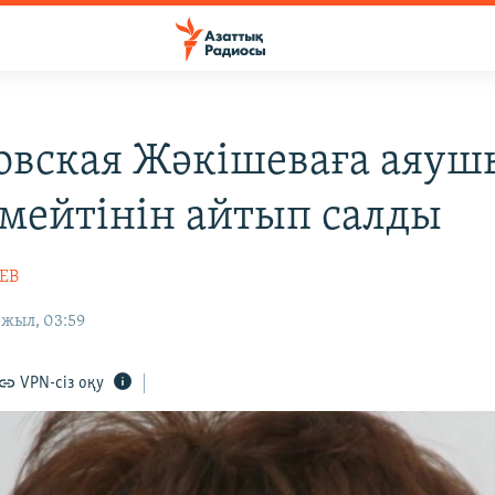
овская Жәкішеваға аяу
рмейтінін айтып салды
ЕВ
 жыл, 03:59
VPN-сіз оқу