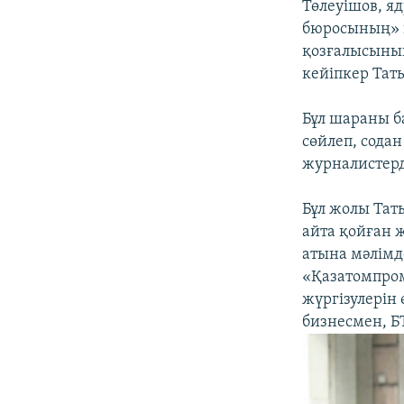
Төлеуішов, я
бюросының» в
қозғалысының
кейіпкер Тат
Бұл шараны ба
сөйлеп, сода
журналистерд
Бұл жолы Тать
айта қойған 
атына мәлімд
«Қазатомпро
жүргізулерін
бизнесмен, Б