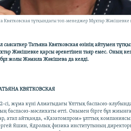
а Квятковская тұтқындағы топ-менеджер Мұхтар Жәкішевке қ
 саясаткер Татьяна Квятковская өзінің айтумен тұтқы
тар Жәкішевке қарсы әрекетінен таяр емес. Оның кез
бұл жолы Жәмила Жәкішева да келді.
ТАТЬЯНА КВЯТКОВСКАЯ
-сі, жұма күні Алматыдағы Ұлттық баспасөз-клубынд
ың баспасөз-мәслихаты өтті. Онымен бірге бұл жиынға
алар, атап айтқанда, «Қазатомпром» ұлттық компанияс
ергей Яшин, Ядролық физика институтының директор