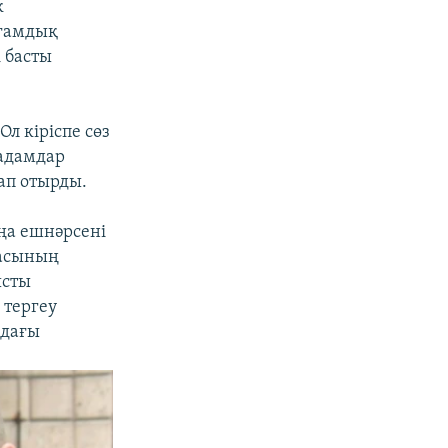
к
оғамдық
 басты
л кіріспе сөз
 адамдар
ап отырды.
аңа ешнәрсені
ғасының
ысты
 тергеу
ндағы