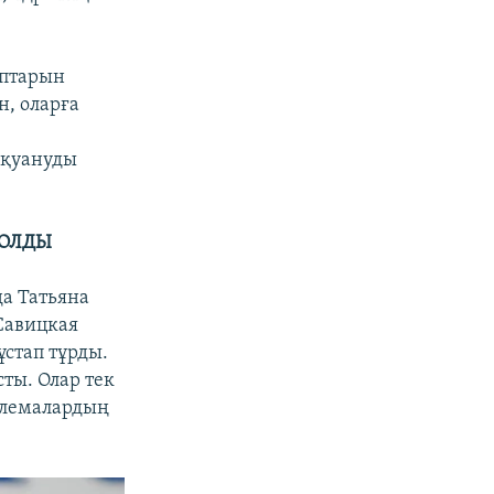
ыптарын
н, оларға
н қуануды
БОЛДЫ
да Татьяна
 Савицкая
ұстап тұрды.
ты. Олар тек
блемалардың