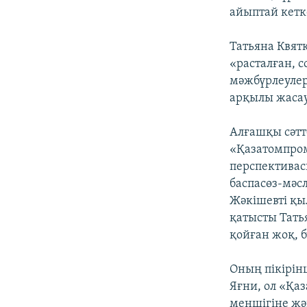
айыптай кетк
Татьяна Квят
«расталған, с
мәжбүрлеулер
арқылы жасау
Алғашқы сәтт
«Қазатомпро
перспективас
баспасөз-мәс
Жәкішевті қы
қатысты Тать
қойған жоқ, 
Оның пікірін
Яғни, ол «Қа
меншігіне жән