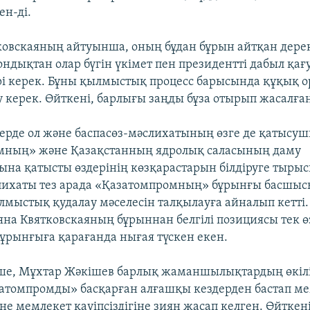
ен-ді.
ковскаяның айтуынша, оның бұдан бұрын айтқан дере
ондықтан олар бүгін үкімет пен президентті дабыл қағ
і керек. Бұны қылмыстық процесс барысында құқық 
 керек. Өйткені, барлығы заңды бұза отырып жасалға
ерде ол және баспасөз-мәслихатының өзге де қатысу
мның» және Қазақстанның ядролық саласының даму
ына қатысты өздерінің көзқарастарын білдіруге тырыс
лихаты тез арада «Қазатомпромның» бұрынғы басшы
лмыстық қудалау мәселесін талқылауға айналып кетті.
яна Квятковскаяның бұрыннан белгілі позициясы тек ө
бұрынғыға қарағанда нығая түскен екен.
ше, Мұхтар Жәкішев барлық жаманшылықтардың өкілі
затомпромды» басқарған алғашқы кездерден бастап м
е мемлекет қауіпсіздігіне зиян жасап келген. Өйткен