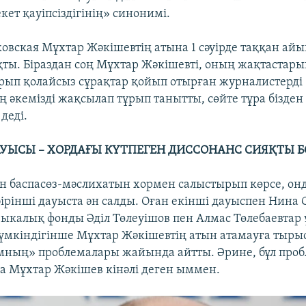
кет қауіпсіздігінің» синонимі.
ковская Мұхтар Жәкішевтің атына 1 сәуірде таққан ай
ты. Біраздан соң Мұхтар Жәкішевті, оның жақтастары
ұрып қолайсыз сұрақтар қойып отырған журналистерді
ң әкемізді жақсылап тұрып танытты, сөйте тұра бізде
 деді.
УЫСЫ – ХОРДАҒЫ КҮТПЕГЕН ДИССОНАНС СИЯҚТЫ 
ген баспасөз-мәслихатын хормен салыстырып көрсе, он
бірінші дауыста ән салды. Оған екінші дауыспен Нина
ыкалық фонды Әділ Төлеуішов пен Алмас Төлебаевтар 
мкіндігінше Мұхтар Жәкішевтің атын атамауға тырыс
мның» проблемалары жайында айтты. Әрине, бұл про
а Мұхтар Жәкішев кінәлі деген ыммен.