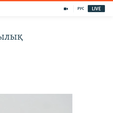
LIVE
РУС
шылық