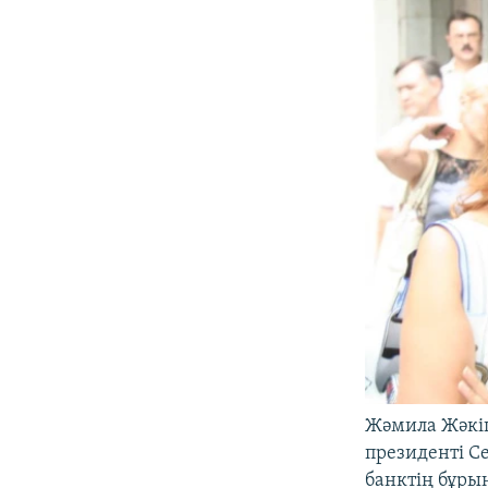
Жәмила Жәкі
президенті С
банктің бұры