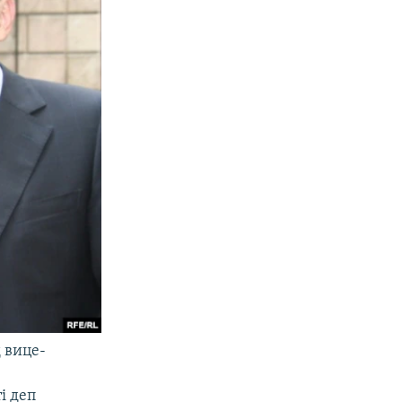
 вице-
і деп