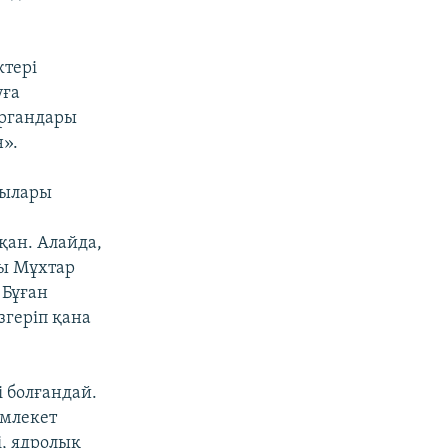
ктері
уға
органдары
н».
шылары
қан. Алайда,
сы Мұхтар
 Бұған
згеріп қана
 болғандай.
емлекет
і, ядролық