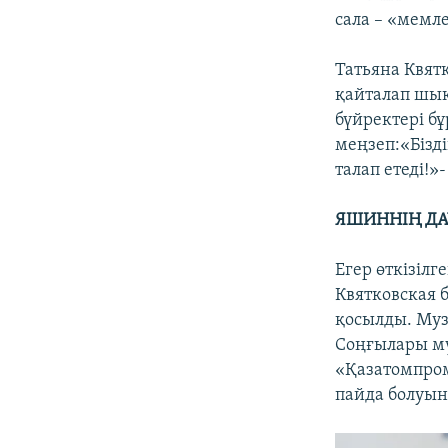
сала – «мемле
Татьяна Квят
қайталап шық
бүйректері б
меңзеп:«Бізді
талап етеді!»-
ЯШИННІҢ ДА
Егер өткізіл
Квятковская 
қосылды. Муз
Соңғылары мү
«Қазатомпро
пайда болуын