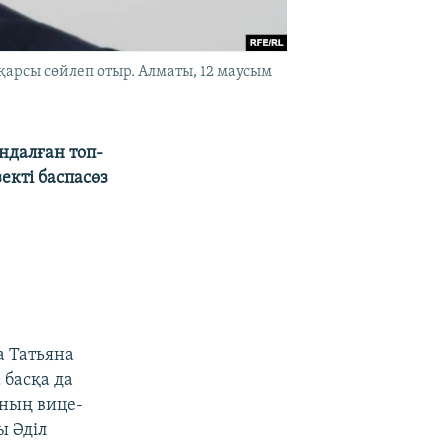
арсы сөйлеп отыр. Алматы, 12 маусым
ндалған топ-
екті баспасөз
а Татьяна
 басқа да
ының вице-
ы Әділ