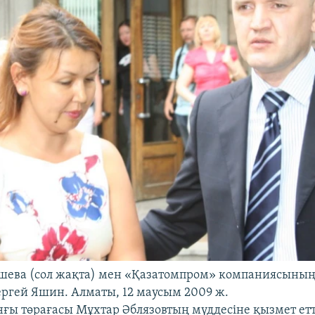
шева (сол жақта) мен «Қазатомпром» компаниясының
ергей Яшин. Алматы, 12 маусым 2009 ж.
нғы төрағасы Мұхтар Әблязовтың мүддесіне қызмет етт