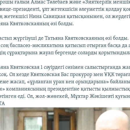
дрошы ғалым Алмас Төлебаев және «Зияткерлік менші
ице-президенті, ұлт жетекшісін әлеуметтік қолдау қ
 жетекшісі Нина Савицкая қатысқанымен, ол жердегі
ьяна Квятковскаяның өзі болды.
стап жүргізуші де Татьяна Квятковскаяның өзі болды. О
н соң баспасөз-мәслихатына қатысып отырған басқа да
ің сұрақтарына жауап бергенде соларды қорытындыл
яна Квятковская 1 сәуірдегі сөзімен салыстырғанда ж
жоқ. Ол кезде Квятковская Бас прокурор мен ҰҚК төра
еме жасап, «ұрланған уран кен орындарына» байлан
м» компаниясының президентіне қатысты қылмыстық
 өтінген еді. Ол, жол-жөнекей, Мұхтар Жәкішевті қуғы
ТА