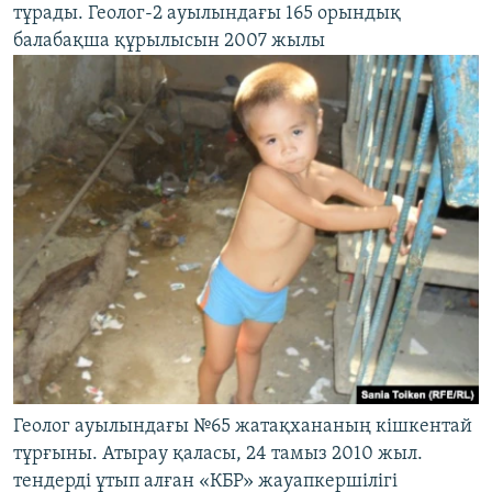
тұрады. Геолог-2 ауылындағы 165 орындық
балабақша құрылысын 2007 жылы
Геолог ауылындағы №65 жатақхананың кішкентай
тұрғыны. Атырау қаласы, 24 тамыз 2010 жыл.
тендерді ұтып алған «КБР» жауапкершілігі