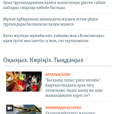
Ауыл тұрғындарының қалаға қоныстануы үдеген сайын
шаһарда сиырлар көбейе бастады
Мұнай құбырының маңындағы жүзден астам үйдің
тұрғындары баспанасыз қалуы мүмкін
Қағаз жүзінде мұнайы көп, уайымы жоқ «Комсомолда»
адам түгілі мал ішетін су жоқ, газ тартылмаған
Оқыңыз. Көріңіз. Тыңдаңыз
ОРТАЛЫҚ АЗИЯ
"Басқалар ішпес үшін төгейік".
Қырғызстандағы арақ төгу
челленджі: Ақша шашу ма әлде
жамандықпен күрес пе?
УКРАИНАДАҒЫ СОҒЫС
Екатеринбургтегі жарылыс,