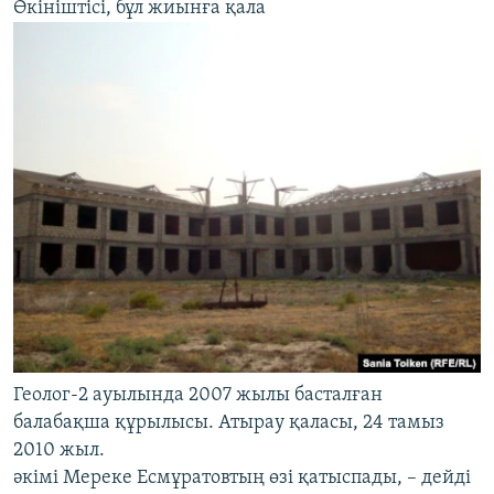
Өкініштісі, бұл жиынға қала
Геолог-2 ауылында 2007 жылы басталған
балабақша құрылысы. Атырау қаласы, 24 тамыз
2010 жыл.
әкімі Мереке Есмұратовтың өзі қатыспады, – дейді