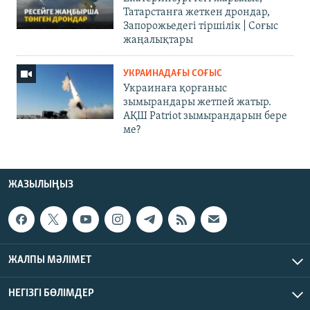
Татарстанға жеткен дрондар,
Запорожьедегі тіршілік | Cоғыс
жаңалықтары
УКРАИНАДАҒЫ СОҒЫС
Украинаға қорғаныс
зымырандары жетпей жатыр.
АҚШ Patriot зымырандарын бере
ме?
ЖАЗЫЛЫҢЫЗ
ЖАЛПЫ МӘЛІМЕТ
НЕГІЗГІ БӨЛІМДЕР