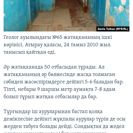
Геолог ауылындағы №65 жатақхананың ішкі
көрінісі. Атырау қаласы, 24 тамыз 2010 жыл.
танысып қайтқан еді.
Әр жатақханада 50 отбасыдан тұрады. Ал
жатақхананың әр бөлмесінде жасқа толмаған
сәбиден жасөспірімдерге дейінгі 5-6 баладан бар.
Тіпті, небары 9 шаршы метр аумақта 7-8 адам
болып тұрып жатқан отбасылар да бар.
Тұрғындар іш ауруларынан бастап қолқа
демікпесіне дейінгі жұқпалы аурулар түрін де осы
жерден табуға болады дейді. Сондықтан да жедел