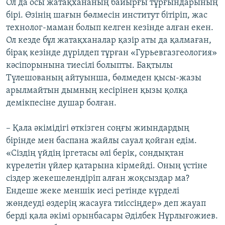
Ол да осы жатақхананың байырғы тұрғындарының
бірі. Өзінің шағын бөлмесін институт бітіріп, жас
технолог-маман болып келген кезінде алған екен.
Ол кезде бұл жатақханалар қазір аты да қалмаған,
бірақ кезінде дүрілдеп тұрған «Гурьевгазгеология»
кәсіпорынына тиесілі болыпты. Бақтылы
Түлешованың айтуынша, бөлмеден қысы-жазы
арылмайтын дымның кесірінен қызы қолқа
демікпесіне душар болған.
– Қала әкімідігі өткізген соңғы жиындардың
бірінде мен баспана жайлы сауал қойған едім.
«Сіздің үйдің іргетасы әлі берік, сондықтан
күрелетін үйлер қатарына кірмейді. Оның үстіне
сіздер жекешелендіріп алған жоқсыздар ма?
Ендеше жеке меншік иесі ретінде күрделі
жөндеуді өздерің жасауға тиіссіңдер» деп жауап
берді қала әкімі орынбасары Әділбек Нұрлығожиев.