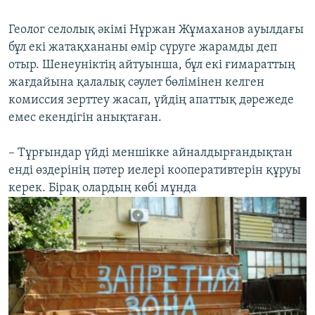
Геолог селолық әкімі Нұржан Жұмаханов ауылдағы
бұл екі жатақхананы өмір сүруге жарамды деп
отыр. Шенеуніктің айтуынша, бұл екі ғимараттың
жағдайына қалалық сәулет бөлімінен келген
комиссия зерттеу жасап, үйдің апаттық дәрежеде
емес екендігін анықтаған.
– Тұрғындар үйді меншікке айналдырғандықтан
енді өздерінің пәтер иелері кооперативтерін құруы
керек. Бірақ олардың көбі мұнда