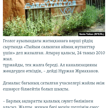
Геолог ауылындағы жатақханаға көрші үйдің
сыртында «Тыйым салынған аймақ мутанттар
үшін» деп жазылған. Атырау қаласы, 24 тамыз 2010
жыл.
тұрмайды, тек жалға береді. Ал канализацияны
жөндеуден өткіздік, – дейді Нұржан Жұмаханов.
Демалыс бағының сатылған учаскелері жайлы әкім
ешнәрсе білмейтін болып шықты.
– Барлық ақпаратты қалалық сәулет бөлімінен
аласыз. Жалпы, мұның бәрі менің шешімім емес.