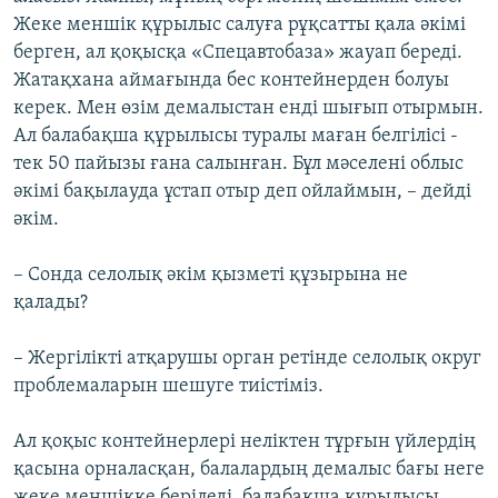
Жеке меншік құрылыс салуға рұқсатты қала әкімі
берген, ал қоқысқа «Спецавтобаза» жауап береді.
Жатақхана аймағында бес контейнерден болуы
керек. Мен өзім демалыстан енді шығып отырмын.
Ал балабақша құрылысы туралы маған белгілісі -
тек 50 пайызы ғана салынған. Бұл мәселені облыс
әкімі бақылауда ұстап отыр деп ойлаймын, – дейді
әкім.
– Сонда селолық әкім қызметі құзырына не
қалады?
– Жергілікті атқарушы орган ретінде селолық округ
проблемаларын шешуге тиістіміз.
Ал қоқыс контейнерлері неліктен тұрғын үйлердің
қасына орналасқан, балалардың демалыс бағы неге
жеке меншікке беріледі, балабақша құрылысы