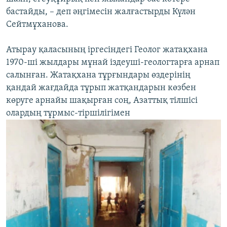
бастайды, – деп әңгімесін жалғастырды Күлән
Сейтмұханова.
Атырау қаласының іргесіндегі Геолог жатақхана
1970-ші жылдары мұнай іздеуші-геологтарға арнап
салынған. Жатақхана тұрғындары өздерінің
қандай жағдайда тұрып жатқандарын көзбен
көруге арнайы шақырған соң, Азаттық тілшісі
олардың тұрмыс-тіршілігімен