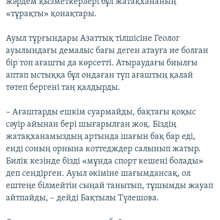
жәрдем қызметкерлері бұл жатақхананың
«тұрақты» қонақтары.
Ауыл тұрғындары Азаттық тілшісіне Геолог
ауылындағы демалыс бағы деген атауға ие болған
бір топ ағашты да көрсетті. Атыраудағы биылғы
аптап ыстыққа бұл ондаған түп ағаштың қалай
төтеп бергені таң қалдырды.
– Ағаштарды ешкім суармайды, бақтағы қоқыс
сәуір айынан бері шығарылған жоқ. Біздің
жатақханамыздың артында шағын бақ бар еді,
енді соның орнына коттедждер салынып жатыр.
Билік кезінде бізді «мұнда спорт кешені болады»
деп сендірген. Ауыл әкіміне шағымдансақ, ол
ештеңе білмейтін сыңай танытып, тұшымды жауап
айтпайды, – дейді Бақтылы Түлешова.