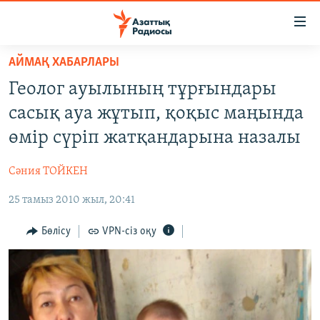
Accessibility
links
Skip
АЙМАҚ ХАБАРЛАРЫ
to
ЖАҢАЛЫҚТАР
Геолог ауылының тұрғындары
main
САЯСАТ
content
сасық ауа жұтып, қоқыс маңында
AZATTYQTV
Skip
өмір сүріп жатқандарына назалы
to
ҚАҢТАР ОҚИҒАСЫ
main
Сәния ТОЙКЕН
АДАМ ҚҰҚЫҚТАРЫ
Navigation
Skip
25 тамыз 2010 жыл, 20:41
ӘЛЕУМЕТ
to
ӘЛЕМ
Бөлісу
VPN-сіз оқу
Search
АРНАЙЫ ЖОБАЛАР
Русский