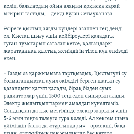
келіп, балалардың ойын алаңын қоқысқа қарай
ысырып тастады, – дейді Күлән Сетмұханова.
Әсіресе қыстың аязды күндері азаппен тең дейді
ол. Қыстап шығу үшін кейбіреулері қаладағы
туған-туыстарын сағалап кетсе, қалғандары
жаратқаннан қыстың жеңілдігін тілеп күн өткізеді
екен.
– Газды өз қаржымызға тартқыздық. Қыстыгүні су
болмағандықтан ауыл әкімдігі берген шағын су
қазандығы қатып қалады, бірақ бізден суық
радиаторлар үшін 1500 теңгеден сыпырып алады.
Электр жылытқыштармен амалдап күнелтеміз.
Сондықтан да қыс мезгілінде электр жарығы үшін
5-6 мың теңге төлеуге тура келеді. Ал көктем шыға
үйіміздің басқа да «тұрғындары» – өрмекші, бақа-
шаян, егеуқұйрық пен жыландар бас көтере