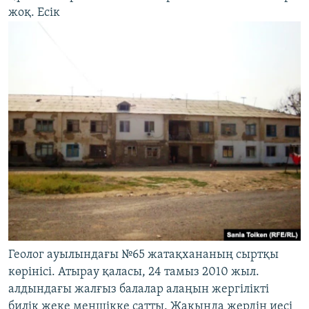
жоқ. Есік
Геолог ауылындағы №65 жатақхананың сыртқы
көрінісі. Атырау қаласы, 24 тамыз 2010 жыл.
алдындағы жалғыз балалар алаңын жергілікті
билік жеке меншікке сатты. Жақында жердің иесі