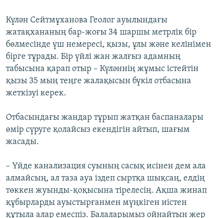
Күлән Сейтмұханова Геолог ауылындағы
жатақхананың бар-жоғы 34 шаршы метрлік бір
бөлмесінде үш немересі, қызы, ұлы және келінімен
бірге тұрады. Бір үйлі жан жалғыз адамның
табысына қарап отыр – Күләннің жұмыс істейтін
қызы 35 мың теңге жалақысын бүкіл отбасына
жеткізуі керек.
Отбасындағы жандар тұрып жатқан баспаналары
өмір сүруге қолайсыз екендігін айтып, шағым
жасады.
– Үйде канализация суының сасық исінен дем ала
алмайсың, ал таза ауа іздеп сыртқа шықсаң, елдің
төккен жуынды-қоқысына тірелесің. Ақша жинап
құбырларды ауыстырғанмен мүңкіген иістен
құтыла алар емеспіз. Балаларымыз ойнайтын жер