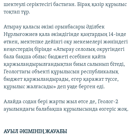
шектеулі серіктесігі бастаған. Бірақ қазір құрылыс
тоқтап тұр.
Атырау қаласы әкімі орынбасары Әділбек
Нұрлығожиев қала әкімдігінде қаңтардың 14-інде
өткен, мектепке дейінгі оқу мекемелері жөніндегі
кеңестердің бірінде «Атырау селолық округіндегі
бала бақша облыс бюджеті есебінен қайта
қаржыландырылғандықтан биыл салынып бітеді,
Геологтағы объекті құрылысын республикалық
бюджет қаржыландырады, егер қаражат түссе,
құрылыс жалғасады» деп уәде берген еді.
Алайда содан бері жарты жыл өтсе де, Геолог-2
ауылындағы балабақша құрылысында өзгеріс жоқ.
АУЫЛ ӘКІМІНІҢ ЖАУАБЫ