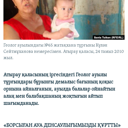
ЖАЗЫЛЫҢЫЗ
Басқа тілдерде
Геолог ауылындағы №65 жатақхана тұрғыны Күлән
Сейтмұханова немересімен. Атырау қаласы, 24 тамыз 2010
жыл.
Атырау қаласының іргесіндегі Геолог ауылы
тұрғындары бұрынғы демалыс бағының қоқыс
орнына айналғанын, ауылда балалар ойнайтын
алаң мен балабақшаның жоқтығын айтып
шағымданады.
«БОРСЫҒАН АУА ДЕНСАУЛЫҒЫМЫЗДЫ ҚҰРТТЫ»