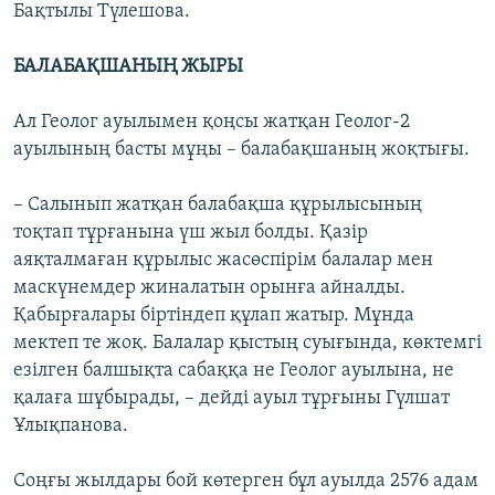
Бақтылы Түлешова.
БАЛАБАҚШАНЫҢ ЖЫРЫ
Ал Геолог ауылымен қоңсы жатқан Геолог-2
ауылының басты мұңы – балабақшаның жоқтығы.
– Салынып жатқан балабақша құрылысының
тоқтап тұрғанына үш жыл болды. Қазір
аяқталмаған құрылыс жасөспірім балалар мен
маскүнемдер жиналатын орынға айналды.
Қабырғалары біртіндеп құлап жатыр. Мұнда
мектеп те жоқ. Балалар қыстың суығында, көктемгі
езілген балшықта сабаққа не Геолог ауылына, не
қалаға шұбырады, – дейді ауыл тұрғыны Гүлшат
Ұлықпанова.
Соңғы жылдары бой көтерген бұл ауылда 2576 адам