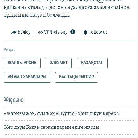
қашан аяқталады деген сауалдарға ауыл әкімінен
тұщымды жауап болмады.
Бөлісу
VPN-сіз оқу
Follow us
Айдар
ЖАЛПЫ АРХИВ
ӘЛЕУМЕТ
ҚАЗАҚСТАН
АЙМАҚ ХАБАРЛАРЫ
БАС ТАҚЫРЫПТАР
Ұқсас
«Жарығы жоқ, суы жоқ «Нұртас» қайтіп күн көрер?»
Жер дауы Бақай тұрғындарын екіге жарды