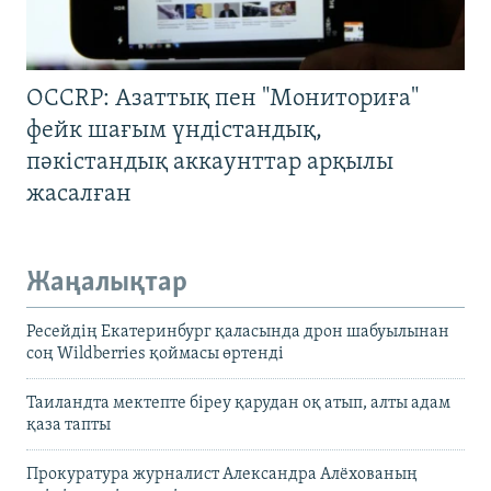
OCCRP: Азаттық пен "Мониториға"
фейк шағым үндістандық,
пәкістандық аккаунттар арқылы
жасалған
Жаңалықтар
Ресейдің Екатеринбург қаласында дрон шабуылынан
соң Wildberries қоймасы өртенді
Таиландта мектепте біреу қарудан оқ атып, алты адам
қаза тапты
Прокуратура журналист Александра Алёхованың