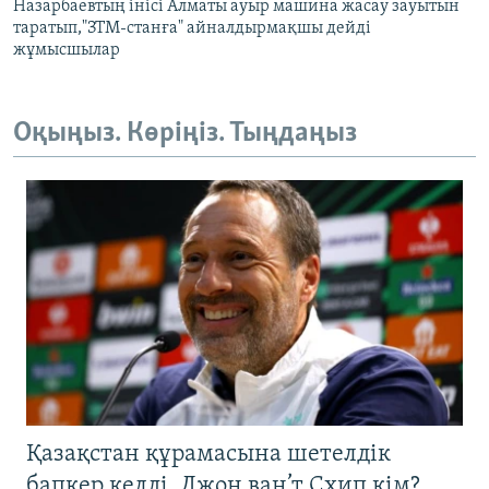
Назарбаевтың інісі Алматы ауыр машина жасау зауытын
таратып,"ЗТМ-станға" айналдырмақшы дейді
жұмысшылар
Оқыңыз. Көріңіз. Тыңдаңыз
Қазақстан құрамасына шетелдік
бапкер келді. Джон ван’т Схип кім?