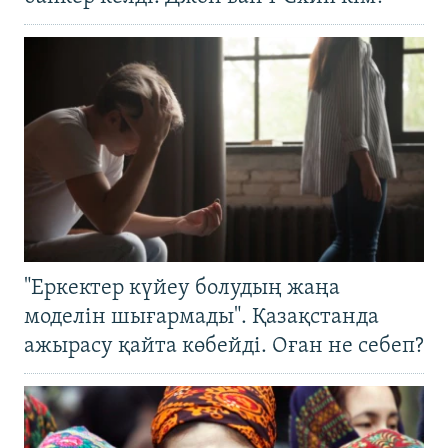
"Еркектер күйеу болудың жаңа
моделін шығармады". Қазақстанда
ажырасу қайта көбейді. Оған не себеп?