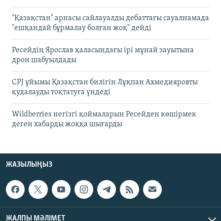
"Қазақстан" арнасы сайлауалды дебаттағы сауалнамада
"ешқандай бұрмалау болған жоқ" дейді
Ресейдің Ярослав қаласындағы ірі мұнай зауытына
дрон шабуылдады
CPJ ұйымы Қазақстан билігін Лұқпан Ахмедияровты
қудалауды тоқтатуға үндеді
Wildberries негізгі қоймаларын Ресейден көшірмек
деген хабарды жоққа шығарды
ЖАЗЫЛЫҢЫЗ
ЖАЛПЫ МӘЛІМЕТ