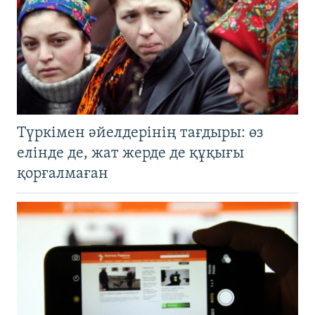
Түркімен әйелдерінің тағдыры: өз
елінде де, жат жерде де құқығы
қорғалмаған