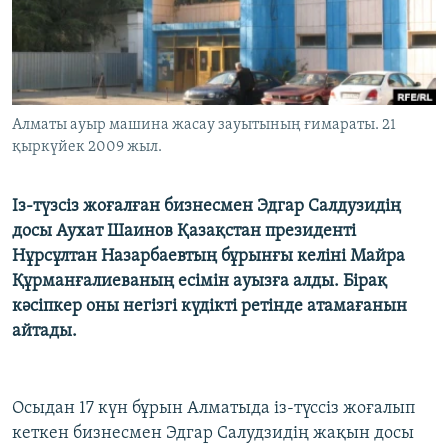
ЖАЗЫЛЫҢЫЗ
Басқа тілдерде
Алматы ауыр машина жасау зауытының ғимараты. 21
қыркүйек 2009 жыл.
Із-түзсіз жоғалған бизнесмен Эдгар Салдузидің
досы Аухат Шаинов Қазақстан президенті
Нұрсұлтан Назарбаевтың бұрынғы келіні Майра
Құрманғалиеваның есімін ауызға алды. Бірақ
кәсіпкер оны негізгі күдікті ретінде атамағанын
айтады.
Осыдан 17 күн бұрын Алматыда із-түссіз жоғалып
кеткен бизнесмен Эдгар Салудзидің жақын досы