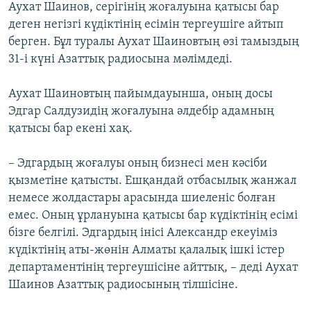
Аухат Шаинов, серігінің жоғалуына қатысы бар
деген негізгі күдіктінің есімін тергеушіге айтып
берген. Бұл туралы Аухат Шаиновтың өзі тамыздың
31-і күні Азаттық радиосына мәлімдеді.
Аухат Шаиновтың пайымдауынша, оның досы
Эдгар Салдузидің жоғалуына әлдебір адамның
қатысы бар екені хақ.
– Эдгардың жоғалуы оның бизнесі мен кәсіби
қызметіне қатысты. Ешқандай отбасылық жанжал
немесе жолдастары арасында шиеленіс болған
емес. Оның ұрлануына қатысы бар күдіктінің есімі
бізге белгілі. Эдгардың інісі Александр екеуіміз
күдіктінің аты-жөнін Алматы қалалық ішкі істер
департаментінің тергеушісіне айттық, – деді Аухат
Шаинов Азаттық радиосының тілшісіне.