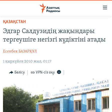
Accessibility
links
Skip
ҚАЗАҚСТАН
to
ЖАҢАЛЫҚТАР
Эдгар Салдузидің жақындары
main
САЯСАТ
content
тергеушіге негізгі күдіктіні атады
AZATTYQTV
Skip
to
Есенбек БАЗАРҚҰЛ
ҚАҢТАР ОҚИҒАСЫ
main
1 қыркүйек 2010 жыл, 01:17
АДАМ ҚҰҚЫҚТАРЫ
Navigation
Skip
ӘЛЕУМЕТ
Бөлісу
VPN-сіз оқу
to
ӘЛЕМ
Search
АРНАЙЫ ЖОБАЛАР
Русский