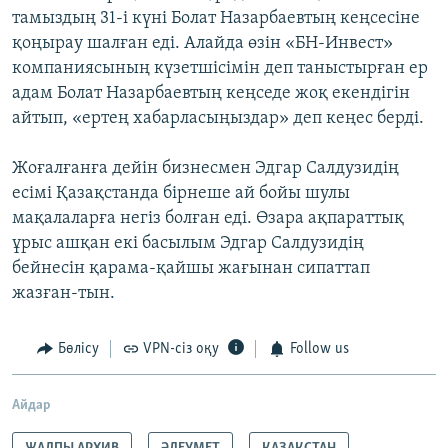
тамыздың 31-і күні Болат Назарбаевтың кеңсесіне
қоңырау шалған еді. Алайда өзін «БН-Инвест»
компаниясының күзетшісімін деп таныстырған ер
адам Болат Назарбаевтың кеңседе жоқ екендігін
айтып, «ертең хабарласыңыздар» деп кеңес берді.
Жоғалғанға дейін бизнесмен Эдгар Салдузидің
есімі Қазақстанда бірнеше ай бойы шулы
мақалаларға негіз болған еді. Өзара ақпараттық
ұрыс ашқан екі басылым Эдгар Салдузидің
бейнесін қарама-қайшы жағынан сипаттап
жазған-тын.
Бөлісу
VPN-сіз оқу
Follow us
Айдар