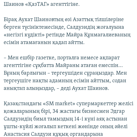
Шаинов «ҚазТАГ» агенттігіне.
Бірақ Аухат Шаиновтың өзі Азаттық тілшілеріне
берген түсініктемесінде, Салдузидің жоғалуына
«негізгі күдікті» ретінде Майра Құнмағалиеваның
есімін атамағанын қадап айтты.
– Мен ешбір газетке, порталға немесе ақпарат
агенттігіне сұқбатта Майраны атаған емеспін...
Бұның барлығын – тергеушіден сұраңыздар. Мен
тергеушіге нақты адамның есімін айттым, содан
анықтап алыңыздар, – деді Аухат Шаинов.
Қазақстандағы «SM market» супермаркеттер желісі
қожаларының бірі, 34 жастағы бизнесмен Эдгар
Салдузидің биыл тамыздың 14-і күні аяқ астынан
ұшты-күйлі жоғалып кеткені жөнінде оның әйелі
Анастасия Салдузи құқық органдарына