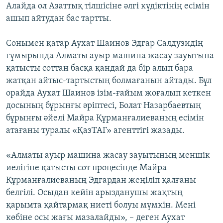
Алайда ол Азаттық тілшісіне әлгі күдіктінің есімін
ашып айтудан бас тартты.
Сонымен қатар Аухат Шаинов Эдгар Салдузидің
ғұмырында Алматы ауыр машина жасау зауытына
қатысты соттан басқа қандай да бір алып бара
жатқан айтыс-тартыстың болмағанын айтады. Бұл
орайда Аухат Шаинов ізім-ғайым жоғалып кеткен
досының бұрынғы әріптесі, Болат Назарбаевтың
бұрынғы әйелі Майра Құрманғалиеваның есімін
атағаны туралы «ҚазТАГ» агенттігі жазады.
«Алматы ауыр машина жасау зауытының меншік
иелігіне қатысты сот процесінде Майра
Құрманғалиеваның Эдгардан жеңіліп қалғаны
белгілі. Осыдан кейін арызданушы жақтың
қарымта қайтармақ ниеті болуы мүмкін. Мені
көбіне осы жағы мазалайды», – деген Аухат