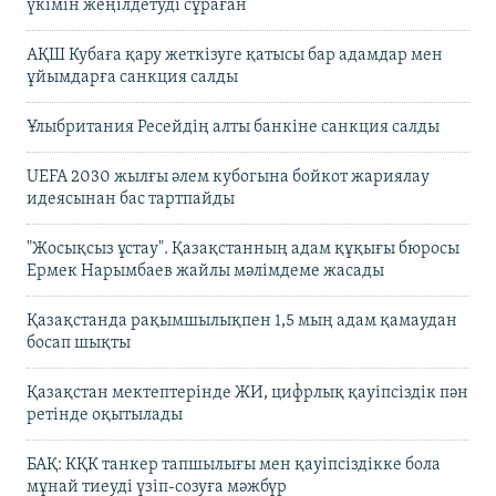
үкімін жеңілдетуді сұраған
АҚШ Кубаға қару жеткізуге қатысы бар адамдар мен
ұйымдарға санкция салды
Ұлыбритания Ресейдің алты банкіне санкция салды
UEFA 2030 жылғы әлем кубогына бойкот жариялау
идеясынан бас тартпайды
"Жосықсыз ұстау". Қазақстанның адам құқығы бюросы
Ермек Нарымбаев жайлы мәлімдеме жасады
Қазақстанда рақымшылықпен 1,5 мың адам қамаудан
босап шықты
Қазақстан мектептерінде ЖИ, цифрлық қауіпсіздік пән
ретінде оқытылады
БАҚ: КҚК танкер тапшылығы мен қауіпсіздікке бола
мұнай тиеуді үзіп-созуға мәжбүр