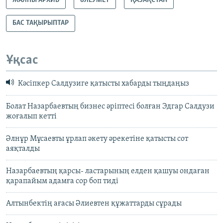
ЖАЛПЫ АРХИВ
ӘЛЕУМЕТ
ҚАЗАҚСТАН
БАС ТАҚЫРЫПТАР
Ұқсас
Кәсіпкер Салдузиге қатысты хабарды тыңдаңыз
Болат Назарбаевтың бизнес әріптесі болған Эдгар Салдузи
жоғалып кетті
Әлнұр Мұсаевты ұрлап әкету әрекетіне қатысты сот
аяқталды
Назарбаевтың қарсы- ластарының елден қашуы ондаған
қарапайым адамға сор боп тиді
Алтынбектің ағасы Әлиевтен құжаттарды сұрады