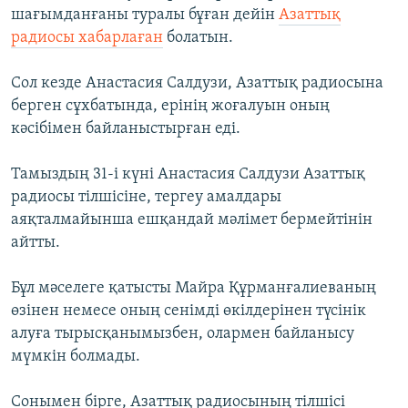
шағымданғаны туралы бұған дейін
Азаттық
радиосы хабарлаған
болатын.
Сол кезде Анастасия Салдузи, Азаттық радиосына
берген сұхбатында, ерінің жоғалуын оның
кәсібімен байланыстырған еді.
Тамыздың 31-і күні Анастасия Салдузи Азаттық
радиосы тілшісіне, тергеу амалдары
аяқталмайынша ешқандай мәлімет бермейтінін
айтты.
Бұл мәселеге қатысты Майра Құрманғалиеваның
өзінен немесе оның сенімді өкілдерінен түсінік
алуға тырысқанымызбен, олармен байланысу
мүмкін болмады.
Сонымен бірге, Азаттық радиосының тілшісі