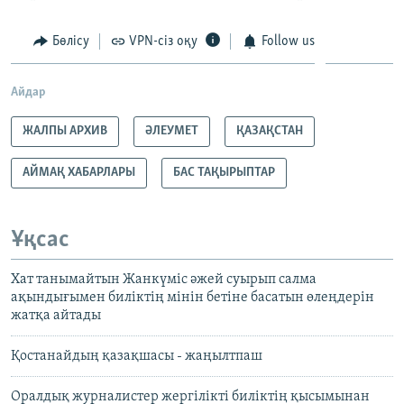
Бөлісу
VPN-сіз оқу
Follow us
Айдар
ЖАЛПЫ АРХИВ
ӘЛЕУМЕТ
ҚАЗАҚСТАН
АЙМАҚ ХАБАРЛАРЫ
БАС ТАҚЫРЫПТАР
Ұқсас
Хат танымайтын Жанкүміс әжей суырып салма
ақындығымен биліктің мінін бетіне басатын өлеңдерін
жатқа айтады
Қостанайдың қазақшасы - жаңылтпаш
Оралдық журналистер жергілікті биліктің қысымынан