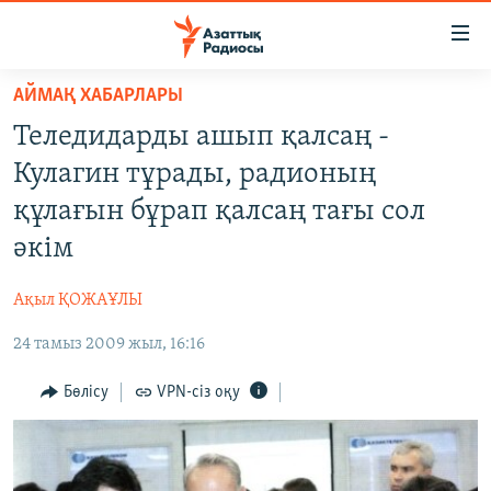
Accessibility
links
Skip
АЙМАҚ ХАБАРЛАРЫ
to
ЖАҢАЛЫҚТАР
Теледидарды ашып қалсаң -
main
САЯСАТ
content
Кулагин тұрады, радионың
AZATTYQTV
Skip
құлағын бұрап қалсаң тағы сол
to
ҚАҢТАР ОҚИҒАСЫ
әкім
main
АДАМ ҚҰҚЫҚТАРЫ
Navigation
Ақыл ҚОЖАҰЛЫ
Skip
ӘЛЕУМЕТ
to
24 тамыз 2009 жыл, 16:16
ӘЛЕМ
Search
АРНАЙЫ ЖОБАЛАР
Бөлісу
VPN-сіз оқу
Русский