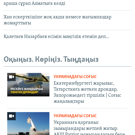
араша сұрап Алматыға келді
Хан ескерткішіне жоқ ақша немесе жағымпаздар
жомарттығы
Қалетаев Назарбаев есімін мәңгілік етемін деп...
Оқыңыз. Көріңіз. Тыңдаңыз
УКРАИНАДАҒЫ СОҒЫС
Екатеринбургтегі жарылыс,
Татарстанға жеткен дрондар,
Запорожьедегі тіршілік | Cоғыс
жаңалықтары
УКРАИНАДАҒЫ СОҒЫС
Украинаға қорғаныс
зымырандары жетпей жатыр.
АҚШ Patriot зымырандарын бере