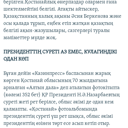
берілген.Қостанайлық өнерпаздар олармен ғана
шектелмейтіні белгілі. Атақты айтыскер,
Қазақстанның халық ақыны Әсия Беркенова және
осы қалада тұрып, еңбек етіп жатқан қазақтың
белгілі ақын-жазушылары, сазгерлері туралы
мәліметтер мүлде жоқ.
ПРЕЗИДЕНТТІҢ СУРЕТІ АЗ ЕМЕС,
КУЛАГИНДІКІ
ОДАН К
ӨП
Бұған дейін «Казинпресс» баспасынан жарық
көрген Қостанай облысының 70 жылдығына
арналған «Алтын дала» деп аталатын фотокітапта
(көлемі 352 бет) ҚР Президенті Н.Ә.Назарбаевтың
суреті жеті рет берілсе, облыс әкімі де одан кем
қалмапты. «Қостанай» фотоальбомында
президенттің суреті үш рет шықса, облыс әкімі
президенттің өзінен төрт есе асып кетіп отыр.