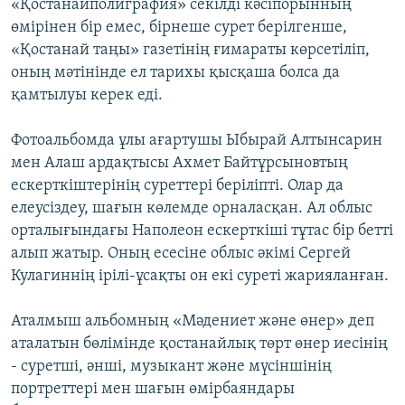
«Қостанайполиграфия» секілді кәсіпорынның
өмірінен бір емес, бірнеше сурет берілгенше,
«Қостанай таңы» газетінің ғимараты көрсетіліп,
оның мәтінінде ел тарихы қысқаша болса да
қамтылуы керек еді.
Фотоальбомда ұлы ағартушы Ыбырай Алтынсарин
мен Алаш ардақтысы Ахмет Байтұрсыновтың
ескерткіштерінің суреттері беріліпті. Олар да
елеусіздеу, шағын көлемде орналасқан. Ал облыс
орталығындағы Наполеон ескерткіші тұтас бір бетті
алып жатыр. Оның есесіне облыс әкімі Сергей
Кулагиннің ірілі-ұсақты он екі суреті жарияланған.
Аталмыш альбомның «Мәдениет және өнер» деп
аталатын бөлімінде қостанайлық төрт өнер иесінің
- суретші, әнші, музыкант және мүсіншінің
портреттері мен шағын өмірбаяндары