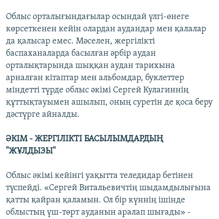
Облыс орталығындағылар осындай үлгі-өнеге
көрсеткенен кейін олардан аудандар мен қалалар
да қалысар емес. Мәселен, жергілікті
баспаханаларда басылған әрбір аудан
орталықтарында шыққан аудан тарихына
арналған кітаптар мен альбомдар, буклеттер
міндетті түрде облыс әкімі Сергей Кулагиннің
құттықтауымен ашылып, оның суретін де қоса беру
дәстүрге айналды.
ӘКІМ - ЖЕРГІЛІКТІ БАСЫЛЫМДАРДЫҢ
"ЖҰЛДЫЗЫ"
Облыс әкімі кейінгі уақытта теледидар бетінен
түспейді. «Сергей Витальевичтің шыдамдылығына
қатты қайран қаламын. Ол бір күннің ішінде
облыстың үш-төрт ауданын аралап шығады» -