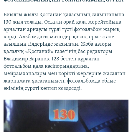
ФОТОАЛЬБОМНЫҢ ІШІ ТОЛҒАН
ӘКІМНІҢ СУРЕТІ
Биылғы жылы Қостанай қаласының салынғанына
130 жыл толады. Осыған орай қала мерейтойына
арналған арнаулы түрлі түсті фотоальбом жарық
көрді. Альбомдағы мәтіндер қазақ, орыс және
ағылшын тілдерінде жазылған. Жоба авторы
қалалық «Қостанай» газетінің бас редакторы
Владимир Баранов. 128 беттен құралған
фотоальбом қала кәсіпорындарына,
мейрамханалары мен көрікті жерлеріне жасалған
жарнамаға ұқсағанымен, фотоальбомда облыс
әкімінің суреті көптеп кездеседі.