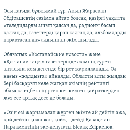
Осы қағида бұлжымай тұр. Ақын Жарасқан
Әбдірашевтің сөзімен айтар болсақ, қазіргі уақытта
«теледидарды ашып қалсаң да, радионы басып
қалсаң да, газеттерді қарап қалсаң да, альбомдарды
парақтасаң да» алдыңнан әкім шығады.
Облыстық «Костанайские новости» және
«Қостанай таңы» газеттерінде әкімнің суреті
аптасына кем дегенде бір рет жарияланады. Ол
нағыз «жұлдызға» айналды. Облысты алты жылдан
бері басқарып келе жатқан әкімнің рейтингі
облысқа еңбек сіңірген кез келген қайраткерден
жүз есе артық десе де болады.
«Өзін өзі жарнамалап жүрген әкімге ай дейтін ажа,
қой дейтін қожа жоқ қой», - дейді Қазақстан
Парламентінің экс-депутаты Ысқақ Есіркепов.