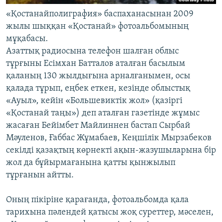
«Қостанайполиграфия» баспаханасынан 2009
жылы шыққан «Қостанай» фотоальбомының
мұқабасы.
Азаттық радиосына телефон шалған облыс
тұрғыны Есімхан Батталов аталған басылым
қаланың 130 жылдығына арналғанымен, осы
қалада тұрып, еңбек еткен, кезінде облыстық
«Ауыл», кейін «Большевиктік жол» (қазіргі
«Қостанай таңы») деп аталған газетінде жұмыс
жасаған Бейімбет Майлиннен бастап Сырбай
Мәуленов, Ғаббас Жұмабаев, Кеңшілік Мырзабеков
секілді қазақтың көрнекті ақын-жазушыларына бір
жол да бұйырмағанына қатты қынжылып
тұрғанын айтты.
Оның пікіріне қарағанда, фотоальбомда қала
тарихына пәлендей қатысы жоқ суреттер, мәселен,