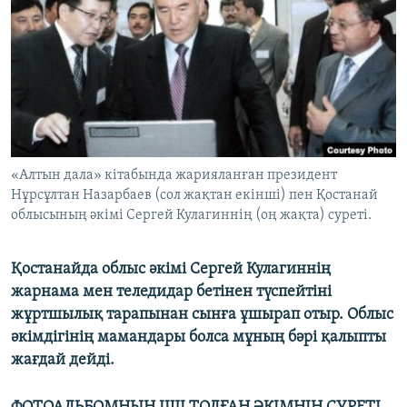
ЖАЗЫЛЫҢЫЗ
Басқа тілдерде
«Алтын дала» кітабында жарияланған президент
Нұрсұлтан Назарбаев (сол жақтан екінші) пен Қостанай
облысының әкімі Сергей Кулагиннің (оң жақта) суреті.
Қостанайда облыс әкімі Сергей Кулагиннің
жарнама мен теледидар бетінен түспейтіні
жұртшылық тарапынан сынға ұшырап отыр. Облыс
әкімдігінің мамандары болса мұның бәрі қалыпты
жағдай дейді.