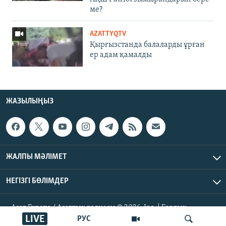
ме?
AZATTYQTV
Қырғызстанда балаларды ұрған
ер адам қамалды
ЖАЗЫЛЫҢЫЗ
ЖАЛПЫ МӘЛІМЕТ
НЕГІЗГІ БӨЛІМДЕР
Азат Еуропа / Азаттық радиосы © 2026, Inc. | Барлық
LIVE
құқықтары қорғалған
РУС