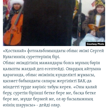
«Қостанай» фотоальбомындағы облыс әкімі Сергей
Кулагиннің суреттерінің бірі.
Облыс әкімдігінің мамандары болса мұның бәрін
қалыпты жағдай деп есептейді. Олардың айтуына
қарағанда, облыс әкімінің күнделікті жұмысы,
қызмет бабындағы сапары жергілікті БАҚ-да
міндетті түрде көрініс табуы керек. «Оны қалай
беру, суретін бірінші бетке бере ме, басқа бетке
бере ме, мүлде бермей ме, ол әр басылымның
өзінің шаруасы» - дейді олар.