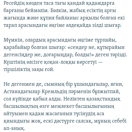
Ресейдің көзден таса тағы қандай қадамдарға
барғаны беймәлім. Бәлкім, жабық есіктің арғы
жағында және құпия байланыс арқылы болған екі
тарап арасындағы әңгіме әлдеқайда зілді шығар.
Мүмкін, олардың арасындағы әңгіме тұрпайы,
қарабайыр болған шығар: «сендер не, құтырайын
дегенсіңдер ме, доғарыңдар, болды!» деген тәрізді.
Күштінің әлсізге қоқан-лоққы көрсетуі —
тіршіліктің заңы ғой.
Не дегенмен де, сымның бір ұшындағылар, яғни,
Астанадағылар Кремльдің пәрменін бұлжытпай,
сол күйінде қабыл алды. Неліктен қазақстандық
басшылықтың өзге мемлекет басшылығының
айтуымен қадам жасағанын түсінудің аса
қиындығы жоқ, ескі дәстүрге салсақ, мұның себебі
ап-анық.