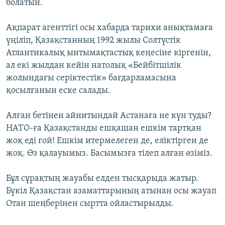
болатын.
Ақпарат агенттігі осы хабарда тарихи анықтамаға
үңіліп, Қазақстанның 1992 жылы Солтүстік
Атлантикалық ынтымақтастық кеңесіне кіргенін,
ал екі жылдан кейін натолық «Бейбітшілік
жолындағы серіктестік» бағдарламасына
қосылғанын еске салады.
Алған бетінен айнитындай Астанаға не күн туды?
НАТО-ға Қазақстанды ешқашан ешкім тартқан
жоқ еді ғой! Ешкім итермелеген де, еліктірген де
жоқ. Өз қалауымыз. Басымызға тілеп алған өзіміз.
Бұл сұрақтың жауабы елден тысқарыда жатыр.
Бүкіл Қазақстан азаматтарының атынан осы жауап
Отан шеңберінен сыртта ойластырылды.