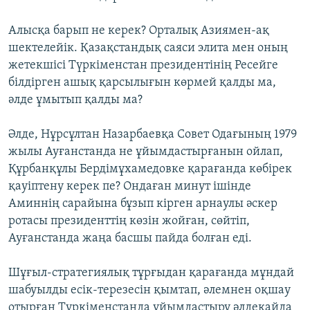
Алысқа барып не керек? Орталық Азиямен-ақ
шектелейік. Қазақстандық саяси элита мен оның
жетекшісі Түркіменстан президентінің Ресейге
білдірген ашық қарсылығын көрмей қалды ма,
әлде ұмытып қалды ма?
Әлде, Нұрсұлтан Назарбаевқа Совет Одағының 1979
жылы Ауғанстанда не ұйымдастырғанын ойлап,
Құрбанқұлы Бердімұхамедовке қарағанда көбірек
қауіптену керек пе? Ондаған минут ішінде
Аминнің сарайына бұзып кірген арнаулы әскер
ротасы президенттің көзін жойған, сөйтіп,
Ауғанстанда жаңа басшы пайда болған еді.
Шұғыл-стратегиялық тұрғыдан қарағанда мұндай
шабуылды есік-терезесін қымтап, әлемнен оқшау
отырған Түркіменстанда ұйымдастыру әлдеқайда