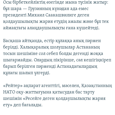
Осы бірбеткейліктің өзегінде мына түсінік жатыр:
бұл шара — Грузияның күнәдан ада емес
президенті Михаил Саакашвилиге деген
қолдаушылықты жария етудің амалы және бұл тек
аймақтағы алаңдаушылықты ғана күшейтеді.
Басқаша айтқанда, естір құлаққа анық пәрмен
берілді. Халықаралық шолушылар Астананың
тосын шешіміне сол себеп болды дегенді жоққа
шығармайды. Олардың пікірінше, сәл кешігіңкіреп
барып берілген пәрменді Астанадағылардың
құлағы шалып үлгерді.
«Рейтер» ақпарат агенттігі, мәселен, Қазақстанның
НАТО оқу-жаттығуына қатысудан бас тарту
шешімін «Ресейге деген қолдаушылықты жария
ету» деп бағалады.