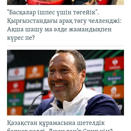
"Басқалар ішпес үшін төгейік".
Қырғызстандағы арақ төгу челленджі:
Ақша шашу ма әлде жамандықпен
күрес пе?
Қазақстан құрамасына шетелдік