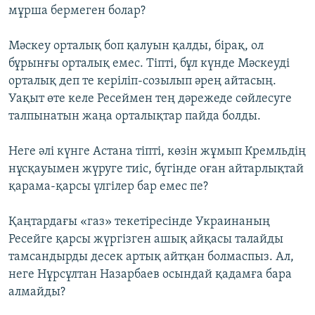
мұрша бермеген болар?
Мәскеу орталық боп қалуын қалды, бірақ, ол
бұрынғы орталық емес. Тіпті, бұл күнде Мәскеуді
орталық деп те керіліп-созылып әрең айтасың.
Уақыт өте келе Ресеймен тең дәрежеде сөйлесуге
талпынатын жаңа орталықтар пайда болды.
Неге әлі күнге Астана тіпті, көзін жұмып Кремльдің
нұсқауымен жүруге тиіс, бүгінде оған айтарлықтай
қарама-қарсы үлгілер бар емес пе?
Қаңтардағы «газ» текетіресінде Украинаның
Ресейге қарсы жүргізген ашық айқасы талайды
тамсандырды десек артық айтқан болмаспыз. Ал,
неге Нұрсұлтан Назарбаев осындай қадамға бара
алмайды?