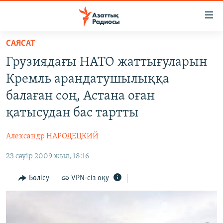
Accessibility
links
Skip
САЯСАТ
to
ЖАҢАЛЫҚТАР
Грузиядағы НАТО жаттығуларын
main
САЯСАТ
content
Кремль арандатушылыққа
AZATTYQTV
Skip
балаған соң, Астана оған
to
ҚАҢТАР ОҚИҒАСЫ
қатысудан бас тартты
main
АДАМ ҚҰҚЫҚТАРЫ
Navigation
Александр НАРОДЕЦКИЙ
Skip
ӘЛЕУМЕТ
to
23 сәуір 2009 жыл, 18:16
ӘЛЕМ
Search
АРНАЙЫ ЖОБАЛАР
Бөлісу
VPN-сіз оқу
Русский