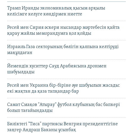
Трамп Иранды экономикалық қысым арқылы
келісімге келуге көндірмек ниетте
Ресей мен Сирия әскери нысандар мәртебесін қайта
қарау жайлы меморандумға қол қойды
Израиль Газа секторының бөлігін қалпына келтіруді
мақұлдаған
Йемендік хуситтер Сауд Арабиясына дронмен
шабуылдады
Ресей мен Украина бір-біріне әуе шабуылын жасады:
екі жақтан да қаза тапқандар бар
Самат Смақов "Атырау" футбол клубының бас бапкері
болып тағайындалды
Биліктегі "Тиса" партиясы Венгрия президенттігіне
заңгер Андраш Баканы ұсынбақ