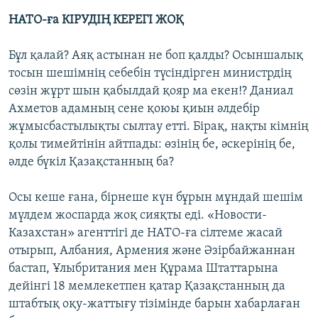
НАТО-ға КІРУДІҢ КЕРЕГІ ЖОҚ
Бұл қалай? Аяқ астынан не боп қалды? Осыншалық
тосын шешімнің себебін түсіндірген министрдің
сөзін жұрт шын қабылдай қояр ма екен!? Даниал
Ахметов адамның сене қоюы қиын әлдебір
жұмысбастылықты сылтау етті. Бірақ, нақты кімнің
қолы тимейтінін айтпады: өзінің бе, әскерінің бе,
әлде бүкіл Қазақстанның ба?
Осы кеше ғана, бірнеше күн бұрын мұндай шешім
мүлдем жоспарда жоқ сияқты еді. «Новости-
Казахстан» агенттігі де НАТО-ға сілтеме жасай
отырып, Албания, Армения және Әзірбайжаннан
бастап, Ұлыбритания мен Құрама Штаттарына
дейінгі 18 мемлекетпен қатар Қазақстанның да
штабтық оқу-жаттығу тізімінде барын хабарлаған