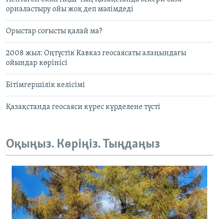
орналастыру ойы жоқ деп мәлімдеді
Орыстар соғысты қалай ма?
2008 жыл: Оңтүстік Кавказ геосаясаты алаңындағы
ойындар көрінісі
Бітімгершілік келісімі
Қазақстанда геосаяси күрес күрделене түсті
Оқыңыз. Көріңіз. Тыңдаңыз