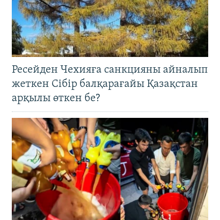
Ресейден Чехияға санкцияны айналып
жеткен Сібір балқарағайы Қазақстан
арқылы өткен бе?