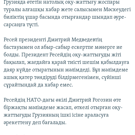
Грузияда өтетін натолық оқу-жаттығу жоспары
туралы алғашқы хабар жете салысымен Мәскеудегі
биліктің ұшар басында отырғандар шындап әуре-
сарсаңға түсті.
Ресей президенті Дмитрий Медведевтің
бастауымен ол абыр-сабыр ескертпе мәнерге ие
болды. Президент Ресейдің оқу-жаттығуды жіті
бақылап, жағдайға қарай тиісті шешім қабылдауға
даяр күйде отыратынын мәлімдеді. Бұл мәлімдеме
ашық қатер төндіруді білдірмегенімен, сүйінші
сұрайтындай да хабар емес.
Ресейдің НАТО-дағы өкілі Дмитрий Рогозин өте
біржақты мәлімдеме жасап, өткелі отырған оқу-
жаттығуды Грузияның ішкі ісіне араласуға
әрекеттену деп бағалады.