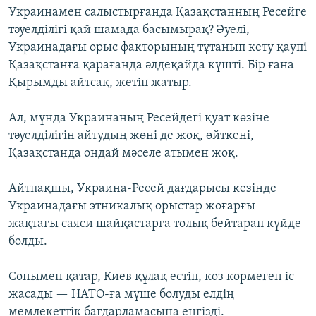
Украинамен салыстырғанда Қазақстанның Ресейге
тәуелділігі қай шамада басымырақ? Әуелі,
Украинадағы орыс факторының тұтанып кету қаупі
Қазақстанға қарағанда әлдеқайда күшті. Бір ғана
Қырымды айтсақ, жетіп жатыр.
Ал, мұнда Украинаның Ресейдегі қуат көзіне
тәуелділігін айтудың жөні де жоқ, өйткені,
Қазақстанда ондай мәселе атымен жоқ.
Айтпақшы, Украина-Ресей дағдарысы кезінде
Украинадағы этникалық орыстар жоғарғы
жақтағы саяси шайқастарға толық бейтарап күйде
болды.
Сонымен қатар, Киев құлақ естіп, көз көрмеген іс
жасады — НАТО-ға мүше болуды елдің
мемлекеттік бағдарламасына енгізді.