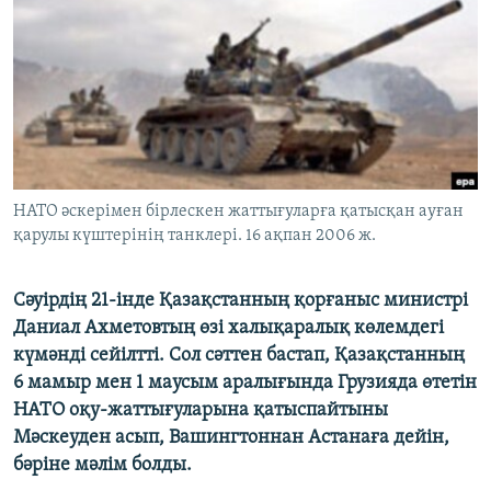
ЖАЗЫЛЫҢЫЗ
Басқа тілдерде
НАТО әскерімен бірлескен жаттығуларға қатысқан ауған
қарулы күштерінің танклері. 16 ақпан 2006 ж.
Cәуірдің 21-інде Қазақстанның қорғаныс министрі
Даниал Ахметовтың өзі халықаралық көлемдегі
күмәнді сейілтті. Сол сәттен бастап, Қазақстанның
6 мамыр мен 1 маусым аралығында Грузияда өтетін
НАТО оқу-жаттығуларына қатыспайтыны
Мәскеуден асып, Вашингтоннан Астанаға дейін,
бәріне мәлім болды.