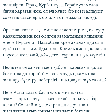
жеңілірек. Бірақ, Құрбанқұлы Бердімұхамедов
бұған қараған жоқ, ол әлі күнге бір кезгі алпауыт
советтік саяси ерік орталығын мазалап келеді.
Орыс па, қазақ па, неміс пе әлде татар ма, әйтеуір
Қазақстанның кез-келген азаматының алдынан:
«неге Нұрсұлтан Назарбаев Кремль алдында өзін
еркін сезіне алмайды және Кремль қисық қараған
нәрсеге жоламайды?» деген сұрақ шығуы мүмкін.
Неліктен ол өз күші мен қабілет-қарымын қалай
болғанда да көршіні мазаламаудың қамында
жалтару-бұлтару шеберлігін шыңдауға жұмсайды?
Неге Астанадағы басшылық жиі-жиі өз
азаматтарына аяусыз қатыгездік танытуға бара
алады? Сондай-ақ, шекараның сыртынан
жасалатын ауыр соққыларға төтеп берудің