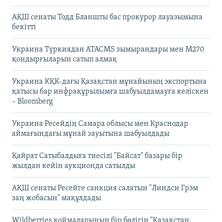
АҚШ сенаты Тодд Бланшты бас прокурор лауазымына
бекітті
Украина Түркиядан ATACMS зымырандары мен M270
қондырғыларын сатып алмақ
Украина КҚК-дағы Қазақстан мұнайының экспортына
қатысы бар инфрақұрылымға шабуылдамауға келіскен
– Bloomberg
Украина Ресейдің Самара облысы мен Краснодар
аймағындағы мұнай зауытына шабуылдады
Қайрат Сатыбалдыға тиесілі "Байсат" базары бір
жылдан кейін аукционда сатылды
АҚШ сенаты Ресейге санкция салатын "Линдси Грэм
заң жобасын" мақұлдады
Wildberries қоймаларының бір бөлігін "Қазақстан,