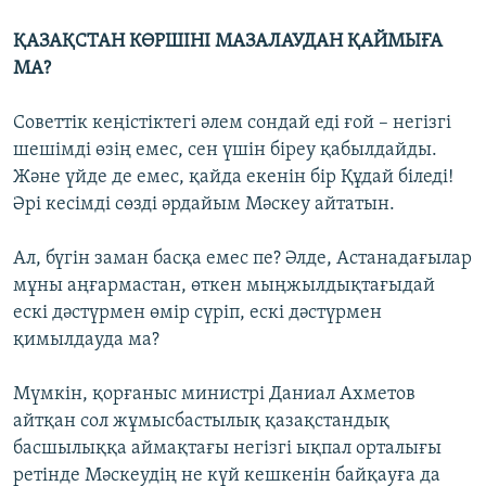
ҚАЗАҚСТАН КӨРШІНІ МАЗАЛАУДАН ҚАЙМЫҒА
МА?
Советтік кеңістіктегі әлем сондай еді ғой – негізгі
шешімді өзің емес, сен үшін біреу қабылдайды.
Және үйде де емес, қайда екенін бір Құдай біледі!
Әрі кесімді сөзді әрдайым Мәскеу айтатын.
Ал, бүгін заман басқа емес пе? Әлде, Астанадағылар
мұны аңғармастан, өткен мыңжылдықтағыдай
ескі дәстүрмен өмір сүріп, ескі дәстүрмен
қимылдауда ма?
Мүмкін, қорғаныс министрі Даниал Ахметов
айтқан сол жұмысбастылық қазақстандық
басшылыққа аймақтағы негізгі ықпал орталығы
ретінде Мәскеудің не күй кешкенін байқауға да