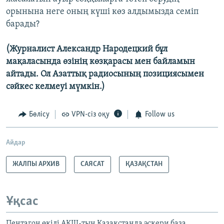
орынына неге оның күші көз алдымызда семіп
барады?
(Журналист Александр Народецкий бұл
мақаласында өзінің көзқарасы мен байламын
айтады. Ол Азаттық радиосының позициясымен
сәйкес келмеуі мүмкін.)
Бөлісу
VPN-сіз оқу
Follow us
Айдар
ЖАЛПЫ АРХИВ
САЯСАТ
ҚАЗАҚСТАН
Ұқсас
Пентагон өкілі АҚШ-тың Қазақстанда әскери база