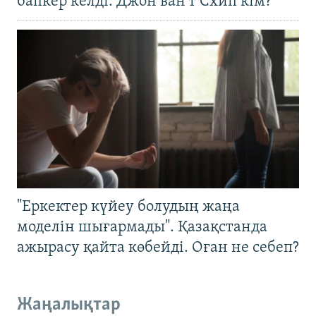
бапкер келді. Джон ван’т Схип кім?
"Еркектер күйеу болудың жаңа
моделін шығармады". Қазақстанда
ажырасу қайта көбейді. Оған не себеп?
Жаңалықтар