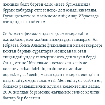
жөнінде белгі берген едім «неге бұл жайында
бұрын хабардар етпегенсің» деп өзімді кінәлады.
Бұған қатысты өз мәлімдемемнің Анар Ибраевада
жатқандығын айттым.
Ол Алматы филиалындағы қызметкерлеріне
жағдайдың мән-жайын анықтауды тапсырды. Ал
Ибраева болса Алматы филиалының қызметкерлері
қойған барлық сұрақтарға менің анам оған
ешқандай үндеу тапсырған жоқ деп жауап берді.
Оның үстіне Ибраевамен кездескен кезімде
колония әкімшілігінің көзінше ол менімен
дөрекілеу сәйлесіп, маған одан не керек екендігін
нақты айтуымды талап етті. Мен екі ауыз сөзбен ең
болмаса рақымшылық алуыма көмектесіңіз дедім.
2006 жылдан бері менің жағдайым сәйкес келетін
баптар бар болатын.