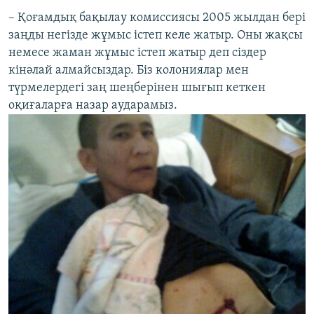
– Қоғамдық бақылау комиссиясы 2005 жылдан бері
заңды негізде жұмыс істеп келе жатыр. Оны жақсы
немесе жаман жұмыс істеп жатыр деп сіздер
кінәлай алмайсыздар. Біз колониялар мен
түрмелердегі заң шеңберінен шығып кеткен
оқиғаларға назар аударамыз.