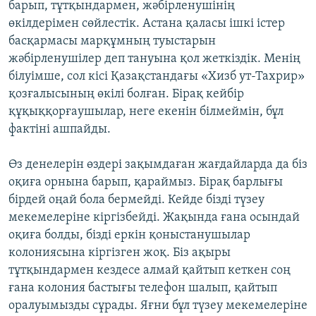
барып, тұтқындармен, жәбірленушінің
өкілдерімен сөйлестік. Астана қаласы ішкі істер
басқармасы марқұмның туыстарын
жәбірленушілер деп тануына қол жеткіздік. Менің
білуімше, сол кісі Қазақстандағы «Хизб ут-Тахрир»
қозғалысының өкілі болған. Бірақ кейбір
құқыққорғаушылар, неге екенін білмеймін, бұл
фактіні ашпайды.
Өз денелерін өздері зақымдаған жағдайларда да біз
оқиға орнына барып, қараймыз. Бірақ барлығы
бірдей оңай бола бермейді. Кейде бізді түзеу
мекемелеріне кіргізбейді. Жақында ғана осындай
оқиға болды, бізді еркін қоныстанушылар
колониясына кіргізген жоқ. Біз ақыры
тұтқындармен кездесе алмай қайтып кеткен соң
ғана колония бастығы телефон шалып, қайтып
оралуымызды сұрады. Яғни бұл түзеу мекемелеріне