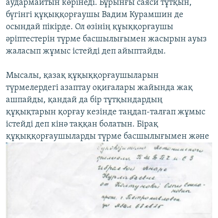
аудармайтын көрінеді. Бұрынғы саяси тұтқын,
бүгінгі құқыққорғаушы Вадим Курамшин де
осындай пікірде. Ол өзінің құыққорғаушы
әріптестерін түрме басшылығымен жасырын ауыз
жаласып жұмыс істейді деп айыптайды.
Мысалы, қазақ құқыққорғаушыларын
түрмелердегі азаптау оқиғалары жайында жақ
ашпайды, қандай да бір тұтқындардың
құқықтарын қорғау кезінде таңдап-талғап жұмыс
істейді деп кінә таққан болатын. Бірақ
құқыққорғаушыларды түрме басшылығымен және