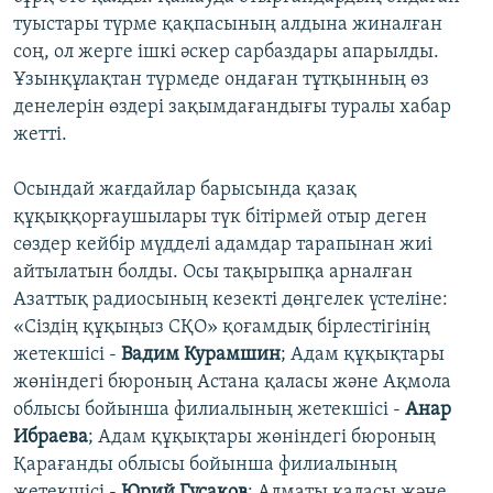
туыстары түрме қақпасының алдына жиналған
соң, ол жерге ішкі әскер сарбаздары апарылды.
Ұзынқұлақтан түрмеде ондаған тұтқынның өз
денелерін өздері зақымдағандығы туралы хабар
жетті.
Осындай жағдайлар барысында қазақ
құқыққорғаушылары түк бітірмей отыр деген
сөздер кейбір мүдделі адамдар тарапынан жиі
айтылатын болды. Осы тақырыпқа арналған
Азаттық радиосының кезекті дөңгелек үстеліне:
«Сіздің құқыңыз СҚО» қоғамдық бірлестігінің
жетекшісі -
Вадим Курамшин
; Адам құқықтары
жөніндегі бюроның Астана қаласы және Ақмола
облысы бойынша филиалының жетекшісі -
Анар
Ибраева
; Адам құқықтары жөніндегі бюроның
Қарағанды облысы бойынша филиалының
жетекшісі -
Юрий Гусаков
; Алматы қаласы және