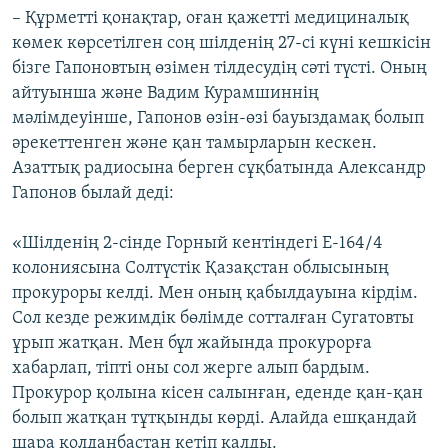
– Құрметті қонақтар, оған қажетті медициналық
көмек көрсетілген соң шілденің 27-сі күні кешкісін
бізге Гапоновтың өзімен тілдесудің сәті түсті. Оның
айтуынша және Вадим Курамшиннің
мәлімдеуінше, Гапонов өзін-өзі бауыздамақ болып
әрекеттенген және қан тамырларын кескен.
Азаттық радиосына берген сұқбатында Александр
Гапонов былай деді:
«Шілденің 2-сінде Горный кентіндегі Е-164/4
колониясына Солтүстік Қазақстан облысының
прокуроры келді. Мен оның қабылдауына кірдім.
Сол кезде режимдік бөлімде сотталған Сугатовты
ұрып жатқан. Мен бұл жайында прокурорға
хабарлап, тіпті оны сол жерге алып бардым.
Прокурор қолына кісен салынған, еденде қан-қан
болып жатқан тұтқынды көрді. Алайда ешқандай
шара қолданбастан кетіп қалды.