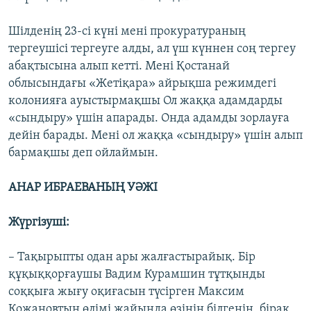
Шілденің 23-сі күні мені прокуратураның
тергеушісі тергеуге алды, ал үш күннен соң тергеу
абақтысына алып кетті. Мені Қостанай
облысындағы «Жетіқара» айрықша режимдегі
колонияға ауыстырмақшы Ол жаққа адамдарды
«сындыру» үшін апарады. Онда адамды зорлауға
дейін барады. Мені ол жаққа «сындыру» үшін алып
бармақшы деп ойлаймын.
АНАР ИБРАЕВАНЫҢ УӘЖІ
Жүргізуші:
– Тақырыпты одан ары жалғастырайық. Бір
құқыққорғаушы Вадим Курамшин тұтқынды
соққыға жығу оқиғасын түсірген Максим
Кожановтың өлімі жайында өзінің білгенін, бірақ