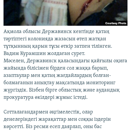
Ақмола облысы Державинск кентінде қатаң
тәртіптегі колонияда жазасын өтеп жатқан
тұтқынның қарын тұсы өткір затпен тілінген.
Вадим Курамшин жолдаған сурет.
Мәселен, Державинск қаласындағы қайғылы оқиға
жайында білісімен бірден сол жаққа барып,
азаптаулар мен қатаң жағдайлардың болған-
болмағанын анықтау мақсатында мониторинг
жүргіздік. Бізбен бірге облыстық және аудандық
прокуратура өкілдері жұмыс істеді.
Сотталағандармен әңгімелестік, олар
денелеріндегі жарақаттар мен соққы іздерін
көрсетті. Біз ресми есеп даярлап, оны бас