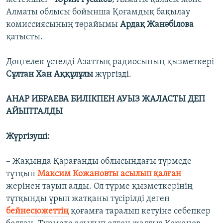
Алматы облысы бойынша Қоғамдық бақылау
комиссиясының төрайымы
Ардақ Жанәбілова
қатысты.
Дөңгелек үстелді Азаттық радиосының қызметкері
Сұлтан Хан Аққұлұлы
жүргізді.
АНАР ИБРАЕВА БИЛІКПЕН АУЫЗ ЖАЛАСТЫ ДЕП
АЙЫПТАЛДЫ
Жүргізуші:
– Жақында Қарағанды облысындағы түрмеде
тұтқын
Максим Кожановты асылып қалған
жерінен тауып алды. Ол түрме қызметкерінің
тұтқынды ұрып жатқаны түсірілді деген
бейнесюжеттің
қоғамға таралып кетуіне себепкер