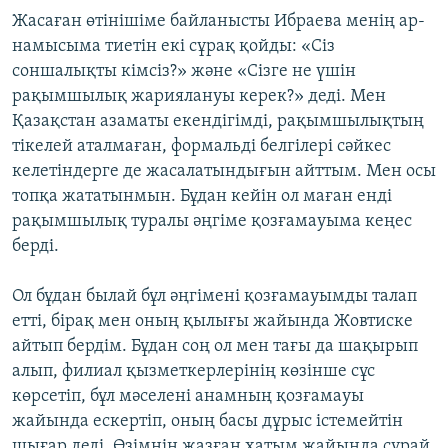
Жасаған өтінішіме байланысты Ибраева менің ар-
намысыма тиетін екі сұрақ қойды: «Сіз
соншалықты кімсіз?» және «Сізге не үшін
рақымшылық жариялануы керек?» деді. Мен
Қазақстан азаматы екендігімді, рақымшылықтың
тікелей аталмаған, формальді белгілері сәйкес
келетіндерге де жасалатындығын айттым. Мен осы
топқа жататынмын. Бұдан кейін ол маған енді
рақымшылық туралы әңгіме қозғамауыма кеңес
берді.
Ол бұдан былай бұл әңгімені қозғамауымды талап
етті, бірақ мен оның қылығы жайында Жовтиске
айтып бердім. Бұдан соң ол мен тағы да шақырып
алып, филиал қызметкерлерінің көзінше сұс
көрсетіп, бұл мәселені анамның қозғамауы
жайында ескертіп, оның басы дұрыс істемейтін
шығар деді. Өзімнің жазған хатым жайында сұрай