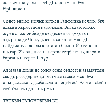
жасалуына үзілді-кесілді қарсымын. Бұл –
біріншіден.
Сіздер әңгіме қылып кеткен Гапоновқа келсек, бұл
адамға құрметпен қараймын. Бұл адам менің
жұмыс тәжірибемде кездескен өз құқығын
ақырына дейін құқықтық механизмдерді
пайдалану арқылы қорғаған бірден-бір тұтқын
шығар. Иә, оның соңғы әрекеттері ақтық шараға
барғанын көрсетіп тұр.
Ал маған дейін не болса соны сөйлеген азаматтың
сылдыр сөздеріне қатысты айтарым жоқ. Бұл -
оның адасқан, далбасалаған әңгімесі. Ал мен сіздің
сөзіңізді тыңдап отырмын.
ТҰТҚЫН ГАПОНОВТЫҢ ІСІ