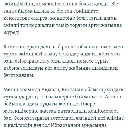
әкімшілігінің көмекшілері ғана болып қалды. Бір
ғана айырмашылығы, бір топ еркіндікте,
кеңселерде отырса, жеңдеріне белгі тағып алған
екінші топ қоршалған темір тордың арғы жағында
жүреді.
Көмекшілердің дәл сол бірінші тобының көмегімен
түрме әкімшілігі қамау орындарындағы көптеген
өзін-өзі жарақаттау оқиғалары немесе түрме
қабырғасындағы кісі өлтіру жайында шындықты
бүгіп қалады.
Менің қолымда Ақмола, Қостанай облыстарындағы
тұтқындардың кісі өлімдеріне байланысты Астана
бойынша адам құқығы жөніндегі бюро
жетекшілеріне жазған хаттарының көшірмелері
бар. Осы хаттардың ауторлары әлгіндей кісі өліміне
кінәлілердің дәл сол Ибраеваның арқасында