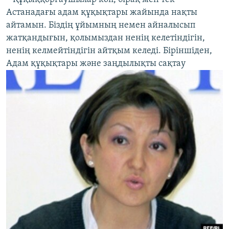
Астанадағы адам құқықтары жайында нақты
айтамын. Біздің ұйымның немен айналысып
жатқандығын, қолымыздан ненің келетіндігін,
ненің келмейтіндігін айтқым келеді. Біріншіден,
Адам құқықтары және заңдылықты сақтау