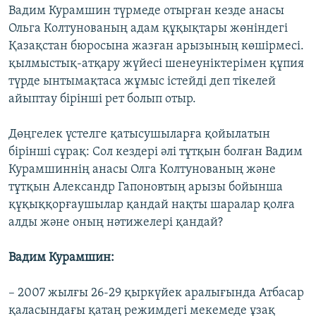
Вадим Курамшин түрмеде отырған кезде анасы
Ольга Колтунованың адам құқықтары жөніндегі
Қазақстан бюросына жазған арызының көшірмесі.
қылмыстық-атқару жүйесі шенеуніктерімен құпия
түрде ынтымақтаса жұмыс істейді деп тікелей
айыптау бірінші рет болып отыр.
Дөңгелек үстелге қатысушыларға қойылатын
бірінші сұрақ: Сол кездері әлі тұтқын болған Вадим
Курамшиннің анасы Олга Колтунованың және
тұтқын Александр Гапоновтың арызы бойынша
құқыққорғаушылар қандай нақты шаралар қолға
алды және оның нәтижелері қандай?
Вадим Курамшин:
– 2007 жылғы 26-29 қыркүйек аралығында Атбасар
қаласындағы қатаң режимдегі мекемеде ұзақ