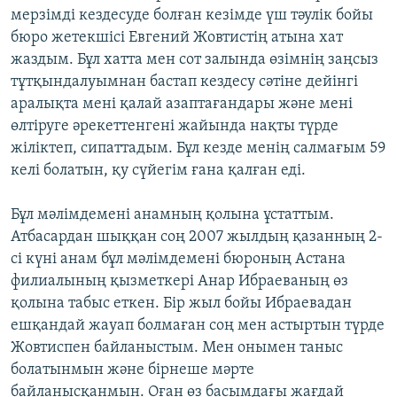
мерзімді кездесуде болған кезімде үш тәулік бойы
бюро жетекшісі Евгений Жовтистің атына хат
жаздым. Бұл хатта мен сот залында өзімнің заңсыз
тұтқындалуымнан бастап кездесу сәтіне дейінгі
аралықта мені қалай азаптағандары және мені
өлтіруге әрекеттенгені жайында нақты түрде
жіліктеп, сипаттадым. Бұл кезде менің салмағым 59
келі болатын, қу сүйегім ғана қалған еді.
Бұл мәлімдемені анамның қолына ұстаттым.
Атбасардан шыққан соң 2007 жылдың қазанның 2-
сі күні анам бұл мәлімдемені бюроның Астана
филиалының қызметкері Анар Ибраеваның өз
қолына табыс еткен. Бір жыл бойы Ибраевадан
ешқандай жауап болмаған соң мен астыртын түрде
Жовтиспен байланыстым. Мен онымен таныс
болатынмын және бірнеше мәрте
байланысқанмын. Оған өз басымдағы жағдай