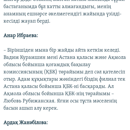
бастағанымда бұл хатты алмағандығы, менің
анамның ешнәрсе әкелмегендігі жайында үзілді-
кесілді жауап берді.
Анар Ибраева:
– Біріншіден мына бір жайды айта кеткім келеді.
Вадим Курамшин мені Астана қаласы және Ақмола
облысы бойынша қоғамдық бақылау
комиссиясының (ҚБК) төрайымы деп сәл қателесіп
отыр. Адам құқықтары жөніндегі біздің филиал тек
Астана қаласы бойынша ҚБК-ні басқарады. Ал
Ақмола облысы бойынша ҚБК-нің төрайымы –
Любовь Рубижанская. Яғни осы тұста мәселенің
басын ашып алу керек.
Ардақ Жанәбілова: