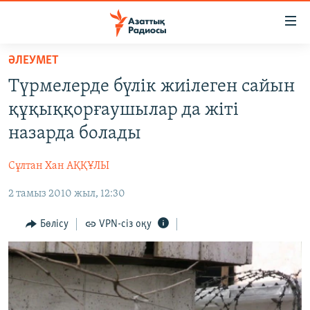
Accessibility
links
Skip
ӘЛЕУМЕТ
to
ЖАҢАЛЫҚТАР
Түрмелерде бүлік жиілеген сайын
main
САЯСАТ
content
құқыққорғаушылар да жіті
AZATTYQTV
Skip
назарда болады
to
ҚАҢТАР ОҚИҒАСЫ
main
Сұлтан Хан АҚҚҰЛЫ
АДАМ ҚҰҚЫҚТАРЫ
Navigation
Skip
2 тамыз 2010 жыл, 12:30
ӘЛЕУМЕТ
to
ӘЛЕМ
Бөлісу
VPN-сіз оқу
Search
АРНАЙЫ ЖОБАЛАР
Русский