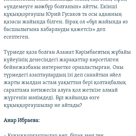
«үндемеуге мәжбүр болғанын» айтты. Екінші
құқыққорғаушы Юрий Гусаков та осы адамның
қазасы жайында білген. Бірақ ол «бұл жайында өз
басшылығына хабарлауды қажетсіз» деп
есептеген.
Түрмеде қаза болған Азамат Кәрімбаевтың жұбайы
күйеуінің денесіндегі жарақаттар көрсетілген
бейнежазбаны интернетке орналастырған. Оны
түрмедегі азаптаулардың ізі деп санайтын әйел
жарты жылдан астам уақыттан бері қолтаңбалық
сараптама нәтижесін алуға қол жеткізе алмай
жүргенін мәлімдеді. Бұл жайында өзге
құқыққорғаушылар не айтады?
Анар Ибраева:
– Құқыққорғаушылар көп, бірақ мен тек