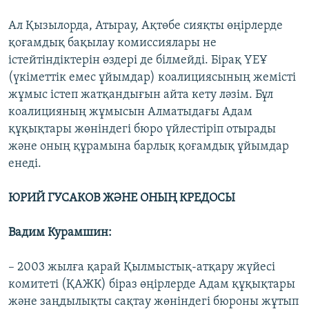
Ал Қызылорда, Атырау, Ақтөбе сияқты өңірлерде
қоғамдық бақылау комиссиялары не
істейтіндіктерін өздері де білмейді. Бірақ ҮЕҰ
(үкіметтік емес ұйымдар) коалициясының жемісті
жұмыс істеп жатқандығын айта кету ләзім. Бұл
коалицияның жұмысын Алматыдағы Адам
құқықтары жөніндегі бюро үйлестіріп отырады
және оның құрамына барлық қоғамдық ұйымдар
енеді.
ЮРИЙ ГУСАКОВ ЖӘНЕ ОНЫҢ КРЕДОСЫ
Вадим Курамшин:
– 2003 жылға қарай Қылмыстық-атқару жүйесі
комитеті (ҚАЖК) біраз өңірлерде Адам құқықтары
және заңдылықты сақтау жөніндегі бюроны жұтып