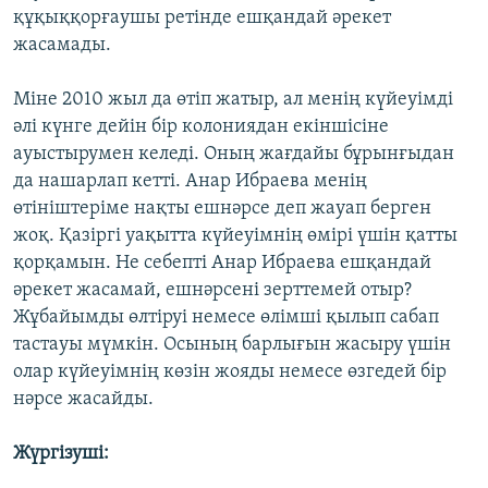
құқыққорғаушы ретінде ешқандай әрекет
жасамады.
Міне 2010 жыл да өтіп жатыр, ал менің күйеуімді
әлі күнге дейін бір колониядан екіншісіне
ауыстырумен келеді. Оның жағдайы бұрынғыдан
да нашарлап кетті. Анар Ибраева менің
өтініштеріме нақты ешнәрсе деп жауап берген
жоқ. Қазіргі уақытта күйеуімнің өмірі үшін қатты
қорқамын. Не себепті Анар Ибраева ешқандай
әрекет жасамай, ешнәрсені зерттемей отыр?
Жұбайымды өлтіруі немесе өлімші қылып сабап
тастауы мүмкін. Осының барлығын жасыру үшін
олар күйеуімнің көзін жояды немесе өзгедей бір
нәрсе жасайды.
Жүргізуші: