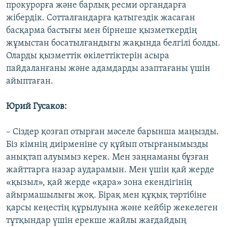
прокурорға және барлық ресми органдарға
жібердік. Сотталғандарға қатыгездік жасаған
басқарма бастығы мен бірнеше қызметкердің
жұмыстан босатылғандығы жақында белгілі болды.
Оларды қызметтік өкілеттіктерін асыра
пайдаланғаны және адамдарды азаптағаны үшін
айыптаған.
Юрий Гусаков:
– Сіздер қозғап отырған мәселе барынша маңызды.
Біз кімнің диірменіне су құйып отырғанымызды
анықтап алуымыз керек. Мен заңнаманы бұзған
жайттарға назар аударамын. Мен үшін қай жерде
«қызыл», қай жерде «қара» зона екендігінің
айырмашылығы жоқ. Бірақ мен құқық тәртібіне
қарсы кеңестің құрылуына және кейбір жекелеген
тұтқындар үшін ерекше жайлы жағдайдың