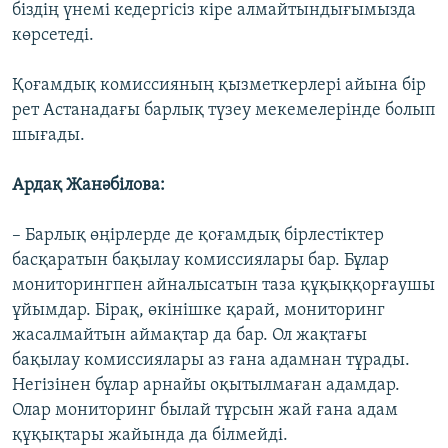
біздің үнемі кедергісіз кіре алмайтындығымызда
көрсетеді.
Қоғамдық комиссияның қызметкерлері айына бір
рет Астанадағы барлық түзеу мекемелерінде болып
шығады.
Ардақ Жанәбілова:
– Барлық өңірлерде де қоғамдық бірлестіктер
басқаратын бақылау комиссиялары бар. Бұлар
мониторингпен айналысатын таза құқыққорғаушы
ұйымдар. Бірақ, өкінішке қарай, мониторинг
жасалмайтын аймақтар да бар. Ол жақтағы
бақылау комиссиялары аз ғана адамнан тұрады.
Негізінен бұлар арнайы оқытылмаған адамдар.
Олар мониторинг былай тұрсын жай ғана адам
құқықтары жайында да білмейді.