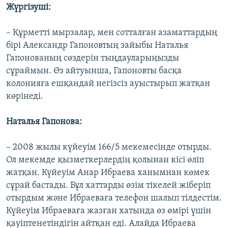
Жүргізуші:
– Құрметті мырзалар, мен сотталған азаматтардың
бірі Александр Гапоновтың зайыбы Наталья
Гапонованың сөздерін тыңдауларыңызды
сұраймын. Өз айтуынша, Гапоновты басқа
колонияға ешқандай негізсіз ауыстырып жатқан
көрінеді.
Наталья Гапонова:
– 2008 жылы күйеуім 166/5 мекемесінде отырды.
Ол мекемде қызметкерлердің қолынан кісі өліп
жатқан. Күйеуім Анар Ибраева ханымнан көмек
сұрай бастады. Бұл хаттарды өзім тікелей жіберіп
отырдым және Ибраеваға телефон шалып тілдестім.
Күйеуім Ибраеваға жазған хатында өз өмірі үшін
қауіптенетіндігін айтқан еді. Алайда Ибраева