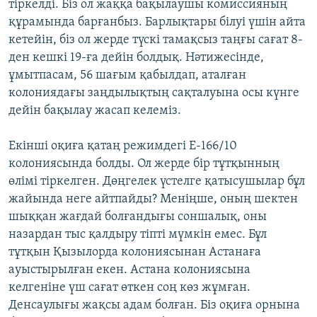
тіркелді. Біз ол жаққа бақылаушы комиссияның
құрамында барғанбыз. Барлықтары білуі үшін айта
кетейін, біз ол жерде түскі тамақсыз таңғы сағат 8-
ден кешкі 19-ға дейін болдық. Нәтижесінде,
ұмытпасам, 56 шағым қабылдап, аталған
колониядағы заңдылықтың сақталуына осы күнге
дейін бақылау жасап келеміз.
Екінші оқиға қатаң режимдегі Е-166/10
колониясында болды. Ол жерде бір тұтқынның
өлімі тіркелген. Дөңгелек үстелге қатысушылар бұл
жайында неге айтпайды? Меніңше, оның шектен
шыққан жағдай болғандығы соншалық, оны
назардан тыс қалдыру тіпті мүмкін емес. Бұл
тұтқын Қызылорда колониясынан Астанаға
ауыстырылған екен. Астана колониясына
келгеніне үш сағат өткен соң көз жұмған.
Денсаулығы жақсы адам болған. Біз оқиға орнына