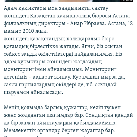
Адам құқықтары мен заңдылықты сақтау
жөніндегі Қазақстан халықаралық бюросы Астана
филиалының директоры - Анар Ибраева. Астана, 12
мамыр 2010 жыл.
жөніндегі қазақстандық халықаралық бюро
қоғамдық бірлестікке жатады. Яғни, біз осыған
сәйкес заңды өкілеттіктерді пайдаланымыз. Біз
адам құқықтары жөніндегі жағдайдың
мониторингімен айналысамыз. Мониторинг
дегеніміз – ақпарат жинау. Курамшин мырза да,
саяси партиялардың өкілдері де, т.б. осындай
шаруамен айналысады.
Менің қолымда барлық құжаттар, келіп түскен
және жолданған шағымдар бар. Сондықтан қандай
да бір жалаң айыптауларды қабылдамаймыз.
Мемлекеттік органдар берген жауаптар бар.