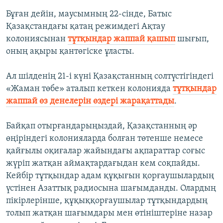
Бұған дейін, маусымның 22-сінде, Батыс
Қазақстандағы қатаң режимдегі Ақтау
колониясынан
тұтқындар жаппай қашып
шығып,
оның ақыры қантөгіске ұласты.
Ал шілденің 21-і күні Қазақстанның солтүстігіндегі
«Жаман төбе» аталып кеткен колонияда
тұтқындар
жаппай өз денелерін өздері жарақаттады
.
Байқап отырғандарыңыздай, Қазақстанның әр
өңіріндегі колонияларда болған төтенше немесе
қайғылы оқиғалар жайындағы ақпараттар соғыс
жүріп жатқан аймақтардағыдан кем соқпайды.
Кейбір тұтқындар адам құқығын қорғаушылардың
үстінен Азаттық радиосына шағымданды. Олардың
пікірлерінше, құқыққорғаушылар тұтқындардың
толып жатқан шағымдары мен өтініштеріне назар