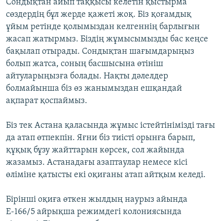
Сондықтан айып таққысы келетін қыстырма
сөздердің бұл жерде қажеті жоқ. Біз қоғамдық
ұйым ретінде қолымыздан келгеннің барлығын
жасап жатырмыз. Біздің жұмысымызды бас кеңсе
бақылап отырады. Сондықтан шағымдарыңыз
болып жатса, соның басшысына өтініш
айтуларыңызға болады. Нақты дәлелдер
болмайынша біз өз жанымыздан ешқандай
ақпарат қоспаймыз.
Біз тек Астана қаласында жұмыс істейтінімізді тағы
да атап өтпекпін. Яғни біз тиісті орынға барып,
құқық бұзу жайттарын көрсек, сол жайында
жазамыз. Астанадағы азаптаулар немесе кісі
өліміне қатысты екі оқиғаны атап айтқым келеді.
Бірінші оқиға өткен жылдың наурыз айында
Е-166/5 айрықша режимдегі колониясында