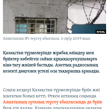
ЖАЗЫЛЫҢЫЗ
Басқа тілдерде
Алматының №1 тергеу абақтысы. 3 сәуір 2009 жыл.
Қазақстан түрмелерінде жұмбақ өлімдер мен
бүліктер көбейген сайын құқыққорғаушыларға
кінә тағу жиілей бастады. Азаттық радиосының
кезекті дөңгелек үстелі осы тақырыпқа арналды.
Соңғы кездері Қазақстан түрмелерінде бүлік жиі
шығатын болып кетті. Өткен аптаның соңында
Алматының орталық тергеу абақтысында да бүлік
бұрқ ете қалды. Қамауда отырғандардың ондаған