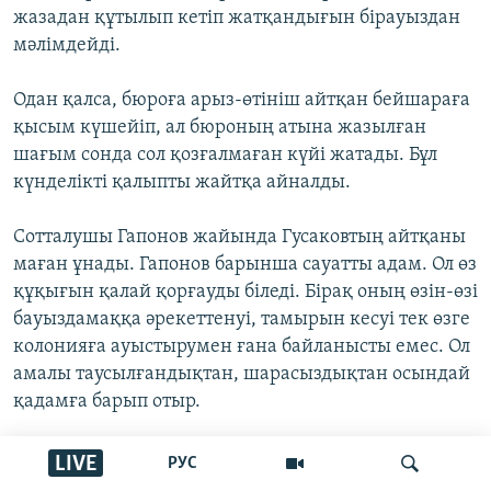
жазадан құтылып кетіп жатқандығын бірауыздан
мәлімдейді.
Одан қалса, бюроға арыз-өтініш айтқан бейшараға
қысым күшейіп, ал бюроның атына жазылған
шағым сонда сол қозғалмаған күйі жатады. Бұл
күнделікті қалыпты жайтқа айналды.
Сотталушы Гапонов жайында Гусаковтың айтқаны
маған ұнады. Гапонов барынша сауатты адам. Ол өз
құқығын қалай қорғауды біледі. Бірақ оның өзін-өзі
бауыздамаққа әрекеттенуі, тамырын кесуі тек өзге
колонияға ауыстырумен ғана байланысты емес. Ол
амалы таусылғандықтан, шарасыздықтан осындай
қадамға барып отыр.
Ол кезінде Ибраеваға жіберген іс материалдарын
LIVE
РУС
еркіндікке бере алмайды. Ол түрме басшылығына