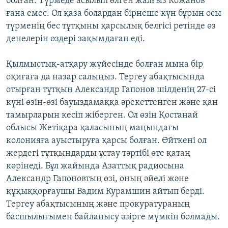
болған. Түрмеде асылып өлген жалғыз Кожанов
ғана емес. Ол қаза болардан бірнеше күн бұрын осы
түрменің бес тұтқыны қарсылық белгісі ретінде өз
денелерін өздері зақымдаған еді.
Қылмыстық-атқару жүйесінде болған мына бір
оқиғаға да назар салыңыз. Тергеу абақтысында
отырған тұтқын Александр Гапонов шілденің 27-сі
күні өзін-өзі бауыздамаққа әрекеттенген және қан
тамырларын кесіп жіберген. Ол өзін Қостанай
облысы Жетіқара қаласының маңындағы
колонияға ауыстыруға қарсы болған. Өйткені ол
жердегі тұтқындарды ұстау тәртібі өте қатаң
көрінеді. Бұл жайында Азаттық радиосына
Александр Гапоновтың өзі, оның әйелі және
құқыққорғаушы Вадим Курамшин айтып берді.
Тергеу абақтысының және прокуратураның
басшылығымен байланысу әзірге мүмкін болмады.