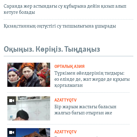
Саранда жер астындағы су құбырына дейін қазып алып
кетуге болады
Қазақстанның оңтүстігі су тапшылығына ұшырады
Оқыңыз. Көріңіз. Тыңдаңыз
ОРТАЛЫҚ АЗИЯ
Түркімен әйелдерінің тағдыры:
өз елінде де, жат жерде де құқығы
қорғалмаған
AZATTYQTV
Бір жарым жастағы баласын
жалғыз бағып отырған әке
AZATTYQTV