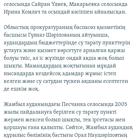
селосында Сайран Үлиев, Макарьевка селосында
Ирина Комлач та осындай кәсіппен айналысқан.
Облыстық прокуратураның баспасөз қызметінің
басшысы Гүлназ Шәріпованың айтуынша,
аудандардың бюджеттерінде су тарату пункттерін
ұстауға және қызмет көрсетуге арналған қаржы
болуы тиіс, ал іс жүзінде ондай ақша жоқ болып
шықты. Мамандардың жоқтығынан мұндай
нысандарда кездейсоқ адамдар жұмыс істеп
келген және су сатудан түскен ақшаны есептеген
де ешкім жоқ.
Жамбыл ауданындағы Песчанка селосында 2005
жылы пайдалануға берілген су тарату пункті
жермен жексен болып шықты, тек іргетасы мен
қоршауы ғана қалыпты. Сөйтсе, Жамбыл аудандық
құрылыс бөлімінің бастығы Орал Наушәріповтың