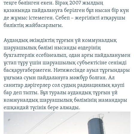
теңге бөлінген екен. Бірақ 2007 жылдың
қазанында пайдалануға берілген бұл нысан бір күн
де жұмыс істемеген. Себеп – жергілікті атқарушы
биліктің жайбасарлығы.
Аудандық әкімдіктің тұрғын үй коммуналдық
шаруашылық бөлімі нысанды өздерінің
бухгалтерлік есебінеалып, одан арғы пайдаланумен
ұстап тұру үшін шаруашылық субъектісіне сенімді
басқаруғабермеген. Нәтижесінде ауыл тұрғындары
ұңғыма суын пайдалануға мәжбүр болған. Ал
санитар дәрігерлер сол судың радиациялық қаупі
бар деп тапты. Бұл туралы аудандық тұрғын үй
коммуналдық шаруашылық бөлімінің мамандары
ешқандай түсінік бере алмады.