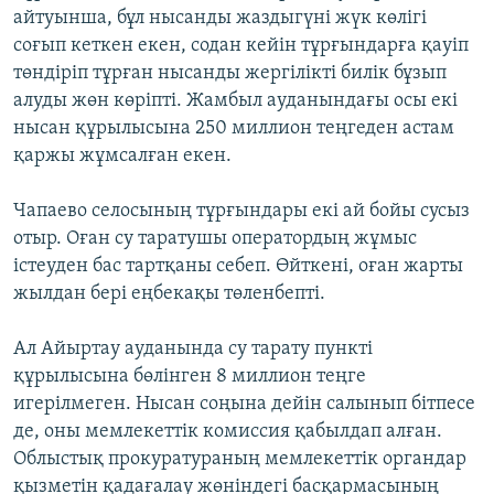
айтуынша, бұл нысанды жаздыгүні жүк көлігі
соғып кеткен екен, содан кейін тұрғындарға қауіп
төндіріп тұрған нысанды жергілікті билік бұзып
алуды жөн көріпті. Жамбыл ауданындағы осы екі
нысан құрылысына 250 миллион теңгеден астам
қаржы жұмсалған екен.
Чапаево селосының тұрғындары екі ай бойы сусыз
отыр. Оған су таратушы оператордың жұмыс
істеуден бас тартқаны себеп. Өйткені, оған жарты
жылдан бері еңбекақы төленбепті.
Ал Айыртау ауданында су тарату пункті
құрылысына бөлінген 8 миллион теңге
игерілмеген. Нысан соңына дейін салынып бітпесе
де, оны мемлекеттік комиссия қабылдап алған.
Облыстық прокуратураның мемлекеттік органдар
қызметін қадағалау жөніндегі басқармасының