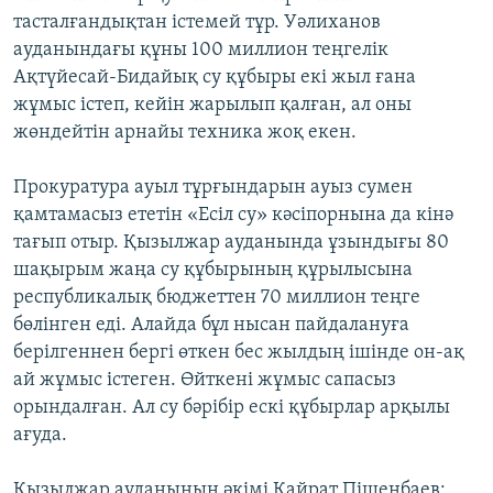
тасталғандықтан істемей тұр. Уәлиханов
ауданындағы құны 100 миллион теңгелік
Ақтүйесай-Бидайық су құбыры екі жыл ғана
жұмыс істеп, кейін жарылып қалған, ал оны
жөндейтін арнайы техника жоқ екен.
Прокуратура ауыл тұрғындарын ауыз сумен
қамтамасыз ететін «Есіл су» кәсіпорнына да кінә
тағып отыр. Қызылжар ауданында ұзындығы 80
шақырым жаңа су құбырының құрылысына
республикалық бюджеттен 70 миллион теңге
бөлінген еді. Алайда бұл нысан пайдалануға
берілгеннен бергі өткен бес жылдың ішінде он-ақ
ай жұмыс істеген. Өйткені жұмыс сапасыз
орындалған. Ал су бәрібір ескі құбырлар арқылы
ағуда.
Қызылжар ауданының әкімі Қайрат Пішенбаев: