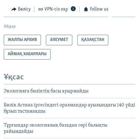
Бөлісу
VPN-сіз оқу
Follow us
Айдар
ЖАЛПЫ АРХИВ
ӘЛЕУМЕТ
ҚАЗАҚСТАН
АЙМАҚ ХАБАРЛАРЫ
Ұқсас
Экологияға биліктің басы ауырмайды
Билік Астана іргесіндегі оралмандар ауылындағы 140 үйді
бұзып тастамақшы
Тұрғындар экологиялық базадан гөрі балықты
уайымдайды