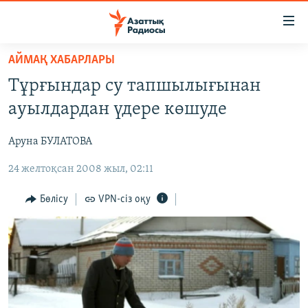
Accessibility
links
Skip
АЙМАҚ ХАБАРЛАРЫ
to
ЖАҢАЛЫҚТАР
Тұрғындар су тапшылығынан
main
САЯСАТ
content
ауылдардан үдере көшуде
AZATTYQTV
Skip
to
Аруна БУЛАТОВА
ҚАҢТАР ОҚИҒАСЫ
main
24 желтоқсан 2008 жыл, 02:11
АДАМ ҚҰҚЫҚТАРЫ
Navigation
Skip
ӘЛЕУМЕТ
Бөлісу
VPN-сіз оқу
to
ӘЛЕМ
Search
АРНАЙЫ ЖОБАЛАР
Русский