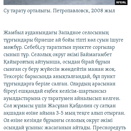
Су тарату орталығы. Петропавловск, 2008 жыл
Жамбыл ауданындағы Западное селосының
тұрғындары бірнеше ай бойы тіпті көл суын ішуге
мәжбүр. Себебі,су тарататын пунктте сорғылар
сынып тұр. Селолық округ әкімі Баймағамбет
Қайыровтың айтуынша, осыдан бірай бұрын
сынған су беру жүйесін жөндейтін маман жоқ.
Тексеріс барысында анықталғандай, бұл пункт
тұрғындарға беріле салған. Олардың арасынан
біреуі ешқандай еңбек келісім-шартынсыз
ауылдастарына су таратумен айналысып келген.
Сол жұмысы үшін Жасұлан Қабдолин су сатқан
ақшадан өзіне айына 3-5 мың теңге алып отырған.
Ол өзіне кезінде бұрынғы селолық округ әкімі
осындай ұсыныс жасағанын айтады. Пресноредуть