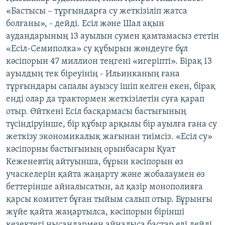
«Бастысы – тұрғындарға су жеткізіліп жатса
болғаны», - дейді. Есіл және Шал ақын
аудандарының 13 ауылын сумен қамтамасыз ететін
«Есіл-Семиполка» су құбырын жөндеуге бұл
кәсіпорын 47 миллион теңгені «игеріпті». Бірақ 13
ауылдың тек біреуінің - Ильинканың ғана
тұрғындары сапалы ауызсу ішіп келген екен, бірақ
енді олар да трактормен жеткізілетін суға қарап
отыр. Өйткені Есіл басқармасы бастығының
түсіндіруінше, бір құбыр арқылы бір ауылға ғана су
жеткізу экономикалық жағынан тиімсіз. «Есіл су»
кәсіпорны бастығының орынбасары Қуат
Кеженевтің айтуынша, бұрын кәсіпорын өз
учаскелерін қайта жаңарту және жобалаумен өз
беттерінше айналысатын, ал қазір монополияға
қарсы комитет бұған тыйым салып отыр. Бұрынғы
жүйе қайта жаңартылса, кәсіпорын бірінші
кезектегі нысандармен айналыса бастар еді дейді