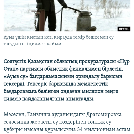
ЖАЗЫЛЫҢЫЗ
Басқа тілдерде
Ауыл үшін қыстың көзі қырауда темір бөшкемен су
тасудың өзі қиямет-қайым.
Солтүстік Қазақстан облыстық прокуратурасы «Нұр
Отан» партиясы облыстық филиалымен бірлесіп,
«Ауыз су» бағдарламасының орындалу барысын
тексерді. Тексеріс барысында мемлекеттік
бағдарламаға бөлінген ондаған миллион теңге
тиімсіз пайдаланылғаны анықталды.
Мәселен, Тайынша ауданындағы Драгомировка
селосында жерасты су көздерінен топтық су
құбыры нысаны құрылысына 34 миллионнан астам