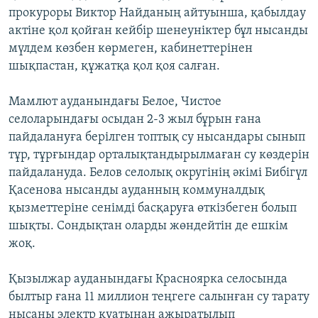
прокуроры Виктор Найданың айтуынша, қабылдау
актіне қол қойған кейбір шенеуніктер бұл нысанды
мүлдем көзбен көрмеген, кабинеттерінен
шықпастан, құжатқа қол қоя салған.
Мамлют ауданындағы Белое, Чистое
селоларындағы осыдан 2-3 жыл бұрын ғана
пайдалануға берілген топтық су нысандары сынып
тұр, тұрғындар орталықтандырылмаған су көздерін
пайдалануда. Белов селолық округінің әкімі Бибігүл
Қасенова нысанды ауданның коммуналдық
қызметтеріне сенімді басқаруға өткізбеген болып
шықты. Сондықтан оларды жөндейтін де ешкім
жоқ.
Қызылжар ауданындағы Красноярка селосында
былтыр ғана 11 миллион теңгеге салынған су тарату
нысаны электр қуатынан ажыратылып