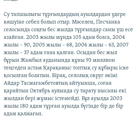
Су тапшылығы тұрғындардың ауылдардан үдере
көшуіне себеп болып отыр. Мәселен, Песчанка
селосында соңғы бес жылда тұрғындар саны үш есе
азайған. 2003 жылы мұнда 105 адам болса, 2004
жылы – 90, 2005 жылы – 68, 2006 жылы – 63, 2007
жылы – 37 адам ғана қалған. Осыдан бес жыл
бұрын Жамбыл ауданында құны 93 миллион
теңгеден астам Қарақамыс топтық су құбыры іске
қосылған болатын. Бірақ, селолық округ әкімі
Айдар Тасмағамбетовтың айтуынша, соған
қарайтын Октябрь аулында су тарату нысаны екі
жылдан бері жұмыс істемейді. Бұл ауылда 2003
жылы 180 адам тұрған ауылда бүгінде бір де бір
адам қалмаған.