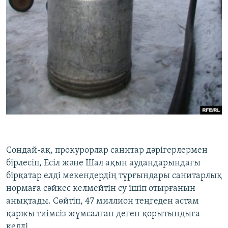
Сондай-ақ, прокурорлар санитар дәрігерлермен
бірлесіп, Есіл және Шал ақын аудандарындағы
бірқатар елді мекендердің тұрғындары санитарлық
нормаға сәйкес келмейтін су ішіп отырғанын
анықтады. Сөйтіп, 47 миллион теңгеден астам
қаржы тиімсіз жұмсалған деген қорытындыға
келді.