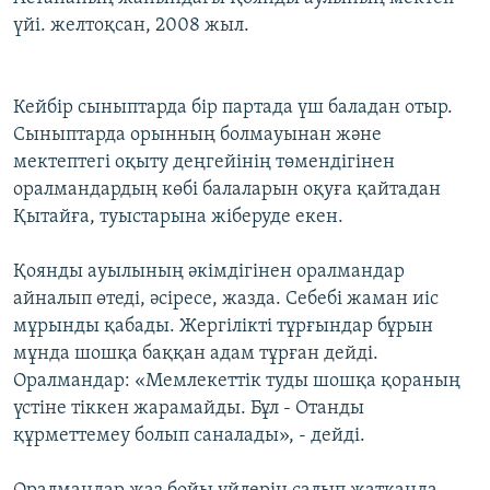
үйі. желтоқсан, 2008 жыл.
Кейбір сыныптарда бір партада үш баладан отыр.
Сыныптарда орынның болмауынан және
мектептегі оқыту деңгейінің төмендігінен
оралмандардың көбі балаларын оқуға қайтадан
Қытайға, туыстарына жіберуде екен.
Қоянды ауылының әкімдігінен оралмандар
айналып өтеді, әсіресе, жазда. Себебі жаман иіс
мұрынды қабады. Жергілікті тұрғындар бұрын
мұнда шошқа баққан адам тұрған дейді.
Оралмандар: «Мемлекеттік туды шошқа қораның
үстіне тіккен жарамайды. Бұл - Отанды
құрметтемеу болып саналады», - дейді.