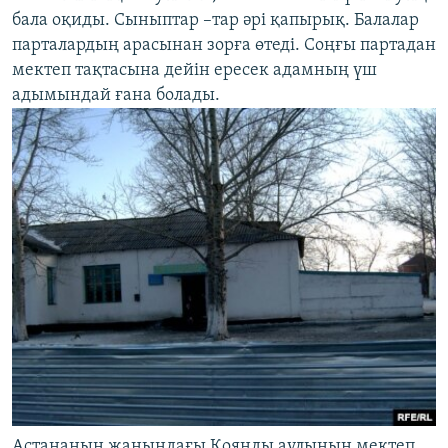
бала оқиды. Сыныптар –тар әрі қапырық. Балалар
парталардың арасынан зорға өтеді. Соңғы партадан
мектеп тақтасына дейін ересек адамның үш
адымындай ғана болады.
Астананың жанындағы Қоянды аулының мектеп