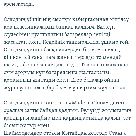
әрең жетеді.
Олардың үйшігінің сыртқы қабырғасынан кішілеу
көк пластинкаларды байқап қалдым. Бұл күн
сәулесімен қуаттанатын батареялар секілді
жасалған екен. Кедейлік тапқырлыққа ұщқыр ғой.
Олардың үйінің басқа үйлерден бір ерекшелігі,
кішкентай ғана шам жанып тұр: әдетте мұндай
шамды фонарға пайдаланады. Тек оның жалаңаш
сым арқылы күн батареясына жалғасқаны,
қорқыныш ұялатады екен. Егер балалар ойнап
жүріп ұстап алса, бір бәлеге ұшырауы мүмкін ғой.
Олардың үйінің жанынан «Made in China» деген
оралған затты байқап қалдым. Бұл үйді жылытатын
қондырғы жаңбыр мен қардың астында қалып, тот
басып жатыр екен.
Шаймердендер отбасы Қытайдан кетерде Отанға