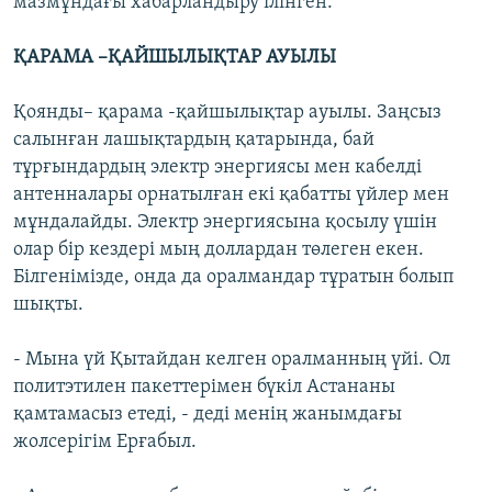
мазмұндағы хабарландыру ілінген.
ҚАРАМА –ҚАЙШЫЛЫҚТАР АУЫЛЫ
Қоянды– қарама -қайшылықтар ауылы. Заңсыз
салынған лашықтардың қатарында, бай
тұрғындардың электр энергиясы мен кабелді
антенналары орнатылған екі қабатты үйлер мен
мұндалайды. Электр энергиясына қосылу үшін
олар бір кездері мың доллардан төлеген екен.
Білгенімізде, онда да оралмандар тұратын болып
шықты.
- Мына үй Қытайдан келген оралманның үйі. Ол
политэтилен пакеттерімен бүкіл Астананы
қамтамасыз етеді, - деді менің жанымдағы
жолсерігім Ерғабыл.