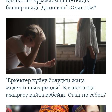
Қазақстан құрамасына шетелдік
бапкер келді. Джон ван’т Схип кім?
"Еркектер күйеу болудың жаңа
моделін шығармады". Қазақстанда
ажырасу қайта көбейді. Оған не себеп?