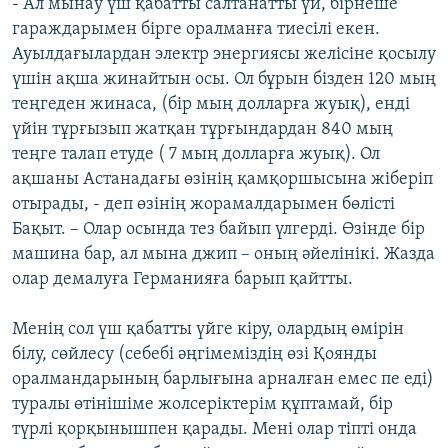
- Ал мынау үш қабатты салтанатты үй, бірнеше
гараждарымен бірге оралманға тиесілі екен.
Ауылдағылардан электр энергиясы желісіне қосылу
үшін ақша жинайтын осы. Ол бұрын бізден 120 мың
теңгеден жинаса, (бір мың долларға жуық), енді
үйін тұрғызып жатқан тұрғындардан 840 мың
теңге талап етуде ( 7 мың долларға жуық). Ол
ақшаны Астанадағы өзінің қамқоршысына жіберіп
отырады, - деп өзінің жорамалдарымен бөлісті
Бақыт. – Олар осында тез байып үлгерді. Өзінде бір
машина бар, ал мына джип – оның әйелінікі. Жазда
олар демалуға Германияға барып қайтты.
Менің сол үш қабатты үйге кіру, олардың өмірін
білу, сөйлесу (себебі әңгімеміздің өзі Қоянды
оралмандарының барлығына арналған емес пе еді)
туралы өтінішіме жолсеріктерім құптамай, бір
түрлі қорқынышпен қарады. Мені олар тіпті онда