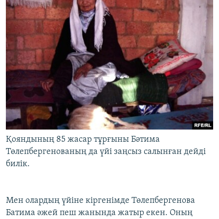
Қояндының 85 жасар тұрғыны Бәтима
Төлепбергенованың да үйі заңсыз салынған дейді
билік.
Мен олардың үйіне кіргенімде Төлепбергенова
Батима әжей пеш жанында жатыр екен. Оның