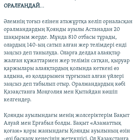
ОРАЛҒАНДАЙ
...
Әлемнің тоғыз елінен атажұртқа келіп орналасқан
оралмандардың Қоянды ауылы Астанадан 20
шақырым жерде. Мұнда 810 отбасы тұрады,
олардың 140-ың сатып алған жер телімдері енді
заңсыз деп танылуда. Оларға делдал алаяқтар
жалған құжаттармен жер телімін сатқан, қыруар
қаржылары алаяқтардың қолында кеткені өз
алдына, өз қолдарымен тұрғызып алған үйлері
заңсыз деп табылып отыр. Оралмандардың көбі
Қазақстанға Моңғолия мен Қытайдан көшіп
келгендер.
Қоянды ауылындағы менің жолсеріктерім Бақыт
Алуай мен Ерғабыл болды. Бақыт «Азаматтық
қоғам» қоры жанындағы Қоянды ауылының өзін
-өзі басқару кеңесінің жетекшісі. Ол Қазақстанға