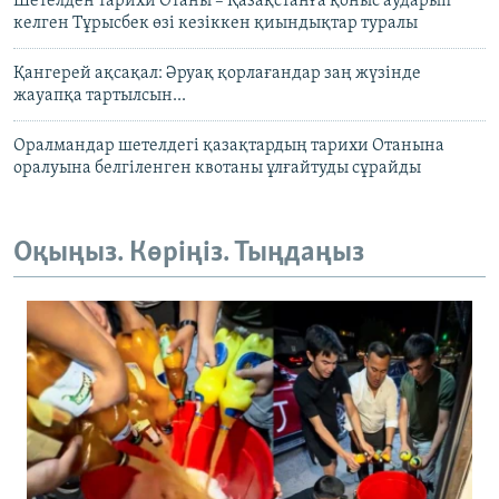
Шетелден тарихи Отаны – Қазақстанға қоныс аударып
келген Тұрысбек өзі кезіккен қиындықтар туралы
Қангерей ақсақал: Әруақ қорлағандар заң жүзінде
жауапқа тартылсын...
Оралмандар шетелдегі қазақтардың тарихи Отанына
оралуына белгіленген квотаны ұлғайтуды сұрайды
Оқыңыз. Көріңіз. Тыңдаңыз