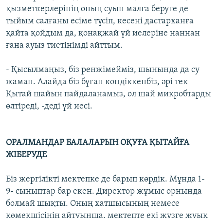
қызметкерлерінің оның суын малға беруге де
тыйым салғаны есіме түсіп, кесені дастарханға
қайта қойдым да, қонақжай үй иелеріне наннан
ғана ауыз тиетінімді айттым.
- Қысылмаңыз, біз ренжімейміз, шынында да су
жаман. Алайда біз бұған көндіккенбіз, әрі тек
Қытай шайын пайдаланамыз, ол шай микробтарды
өлтіреді, -деді үй иесі.
ОРАЛМАНДАР БАЛАЛАРЫН ОҚУҒА ҚЫТАЙҒА
ЖІБЕРУДЕ
Біз жергілікті мектепке де барып көрдік. Мұнда 1-
9- сыныптар бар екен. Директор жұмыс орнында
болмай шықты. Оның хатшысының немесе
көмекшісінің айтуынша, мектепте екі жүзге жуық