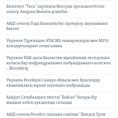
Биліктегі "Тиса" партиясы Венгрия президенттігіне
заңгер Андраш Баканы ұсынбақ
АҚШ сенаты Тодд Бланшты бас прокурор лауазымына
бекітті
Украина Түркиядан ATACMS зымырандары мен M270
қондырғыларын сатып алмақ
Украина КҚК-дағы Қазақстан мұнайының экспортына
қатысы бар инфрақұрылымға шабуылдамауға келіскен
– Bloomberg
Украина Ресейдің Самара облысы мен Краснодар
аймағындағы мұнай зауытына шабуылдады
Қайрат Сатыбалдыға тиесілі "Байсат" базары бір
жылдан кейін аукционда сатылды
АҚШ сенаты Ресейге санкция салатын "Линдси Грэм