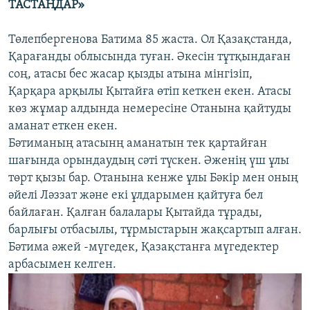
ТАСТАҢДАР»
Төлепбергенова Батима 85 жаста. Ол Қазақстанда,
Қарағанды облысында туған. Әкесін тұтқындаған
соң, атасы бес жасар қызды атына мінгізіп,
Қарқара арқылы Қытайға өтіп кеткен екен. Атасы
көз жұмар алдында немересіне Отанына қайтуды
аманат еткен екен.
Бәтиманың атасынң аманатын тек қартайған
шағында орындаудың сәті түскен. Әженің үш ұлы
төрт қызы бар. Отанына кенже ұлы Бәкір мен оның
әйелі Ләззат және екі ұлдарымен қайтуға бел
байлаған. Қалған балалары Қытайда тұрады,
барлығы отбасылы, тұрмыстарын жақсартып алған.
Бәтима әжей -мүгедек, Қазақстанға мүгедектер
арбасымен келген.