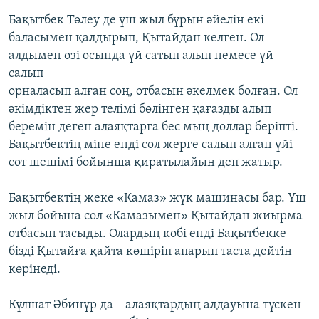
Бақытбек Төлеу де үш жыл бұрын әйелін екі
баласымен қалдырып, Қытайдан келген. Ол
алдымен өзі осында үй сатып алып немесе үй
салып
орналасып алған соң, отбасын әкелмек болған. Ол
әкімдіктен жер телімі бөлінген қағазды алып
беремін деген алаяқтарға бес мың доллар беріпті.
Бақытбектің міне енді сол жерге салып алған үйі
сот шешімі бойынша қиратылайын деп жатыр.
Бақытбектің жеке «Камаз» жүк машинасы бар. Үш
жыл бойына сол «Камазымен» Қытайдан жиырма
отбасын тасыды. Олардың көбі енді Бақытбекке
бізді Қытайға қайта көшіріп апарып таста дейтін
көрінеді.
Күлшат Әбинұр да – алаяқтардың алдауына түскен