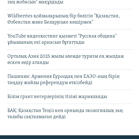
заң жобасын" мақұлдады
Wildberries қоймаларының бір бөлігін "Қазақстан,
Өзбекстан және Беларуське көшірмек"
YouTube видеохостинг қызметі "Русская община"
ұйымының екі арнасын бұғаттады
Орталық Азия 2025 жылы әлемде туризм ең жылдам
өскен өңір атанды
Пашинян: Армения Еуроодақ пен ЕАЭО-ның бірін
таңдау жайлы референдум өткізбейді
Білім грант иегерлерінің тізімі жарияланды
БАҚ: Қазақстан Теңіз кен орнында экологиялық заң
талабы сақталмаған дейді