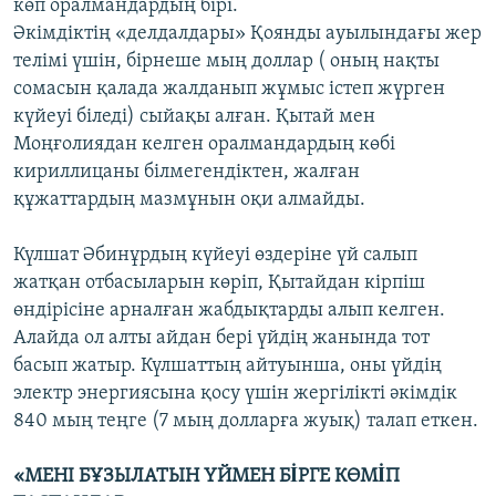
көп оралмандардың бірі.
Әкімдіктің «делдалдары» Қоянды ауылындағы жер
телімі үшін, бірнеше мың доллар ( оның нақты
сомасын қалада жалданып жұмыс істеп жүрген
күйеуі біледі) сыйақы алған. Қытай мен
Моңғолиядан келген оралмандардың көбі
кириллицаны білмегендіктен, жалған
құжаттардың мазмұнын оқи алмайды.
Күлшат Әбинұрдың күйеуі өздеріне үй салып
жатқан отбасыларын көріп, Қытайдан кірпіш
өндірісіне арналған жабдықтарды алып келген.
Алайда ол алты айдан бері үйдің жанында тот
басып жатыр. Күлшаттың айтуынша, оны үйдің
электр энергиясына қосу үшін жергілікті әкімдік
840 мың теңге (7 мың долларға жуық) талап еткен.
«МЕНІ БҰЗЫЛАТЫН ҮЙМЕН БİРГЕ КӨМİП