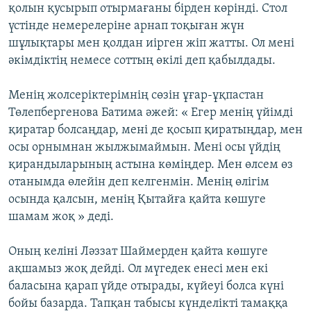
қолын қусырып отырмағаны бірден көрінді. Стол
үстінде немерелеріне арнап тоқыған жүн
шұлықтары мен қолдан иірген жіп жатты. Ол мені
әкімдіктің немесе соттың өкілі деп қабылдады.
Менің жолсеріктерімнің сөзін ұғар-ұқпастан
Төлепбергенова Батима әжей: « Егер менің үйімді
қиратар болсаңдар, мені де қосып қиратыңдар, мен
осы орнымнан жылжымаймын. Мені осы үйдің
қирандыларының астына көміңдер. Мен өлсем өз
отанымда өлейін деп келгенмін. Менің өлігім
осында қалсын, менің Қытайға қайта көшуге
шамам жоқ » деді.
Оның келіні Ләззат Шаймерден қайта көшуге
ақшамыз жоқ дейді. Ол мүгедек енесі мен екі
баласына қарап үйде отырады, күйеуі болса күні
бойы базарда. Тапқан табысы күнделікті тамаққа