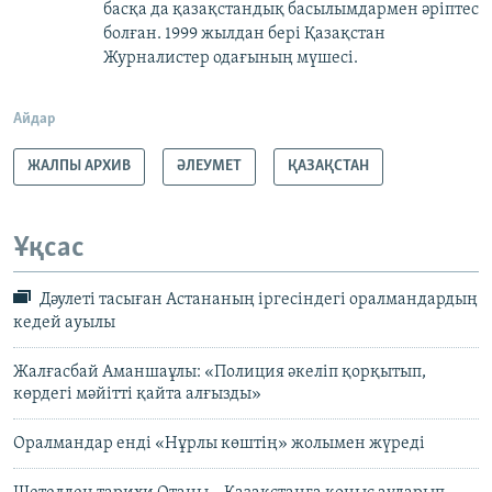
басқа да қазақстандық басылымдармен әріптес
болған. 1999 жылдан бері Қазақстан
Журналистер одағының мүшесі.
Айдар
ЖАЛПЫ АРХИВ
ӘЛЕУМЕТ
ҚАЗАҚСТАН
Ұқсас
Дәулеті тасыған Астананың іргесіндегі оралмандардың
кедей ауылы
Жалғасбай Аманшаұлы: «Полиция әкеліп қорқытып,
көрдегі мәйітті қайта алғызды»
Оралмандар енді «Нұрлы көштің» жолымен жүреді