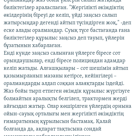
Оралмандар жаз бойы үйлерін салып жатқанда
биліктегілер араласпаған. "Жергілікті әкімдіктің
өкілдерінің біреуі де келіп, үйді заңсыз салып
жатырсыңдар дегенді айтып түсіндірген жоқ," -деп
еске алады оралмандар. Суық түсе бастағанда ғана
биліктегілер құрылыс заңсыз деп тауып, үйлерін
бұзатынын хабарлаған.
Енді күнде заңсыз салынған үйлерге біресе сот
орындаушылар, енді біресе полициядан адамдар
келіп жатады. Алғашқылары – сот шешімін айтып
қазымырланып мазаны кетірсе, кейінгілері –
оралмандарды алдап соққан алаяқтарды іздейді.
Жаз бойы тырп етпеген әкімдік құрылыс жүргізуге
болмайтын аралықты белгілеп, трактормен жерді
айғыздап жатыр. Олар көшірілген үйлердің орнына
ойын-сауық орталығы мен жергілікті әкімдіктің
ғимаратының құрылысын бастамақ. Қалай
болғанда да, ақпарат тақтасына сондай