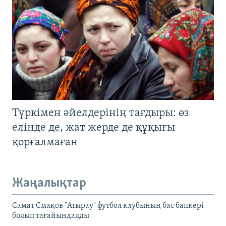
Түркімен әйелдерінің тағдыры: өз
елінде де, жат жерде де құқығы
қорғалмаған
Жаңалықтар
Самат Смақов "Атырау" футбол клубының бас бапкері
болып тағайындалды