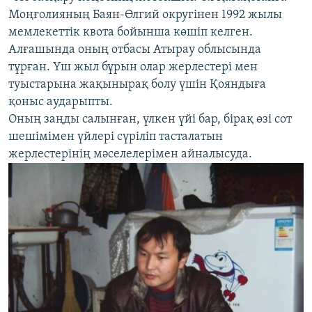
Моңғолияның Баян-Өлгий округінен 1992 жылы
мемлекеттік квота бойынша көшіп келген.
Алғашында оның отбасы Атырау облысында
тұрған. Үш жыл бұрын олар жерлестері мен
туыстарына жақынырақ болу үшін Қояндыға
қоныс аударыпты.
Оның заңды салынған, үлкен үйі бар, бірақ өзі сот
шешімімен үйлері сүріліп тасталатын
жерлестерінің мәселелерімен айналысуда.