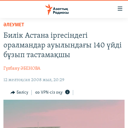
Accessibility
links
Skip
ӘЛЕУМЕТ
to
ЖАҢАЛЫҚТАР
Билік Астана іргесіндегі
main
САЯСАТ
content
оралмандар ауылындағы 140 үйді
AZATTYQTV
Skip
бұзып тастамақшы
to
ҚАҢТАР ОҚИҒАСЫ
main
Гүлбану ӘБЕНОВА
АДАМ ҚҰҚЫҚТАРЫ
Navigation
Skip
12 желтоқсан 2008 жыл, 20:29
ӘЛЕУМЕТ
to
ӘЛЕМ
Бөлісу
VPN-сіз оқу
Search
АРНАЙЫ ЖОБАЛАР
Русский