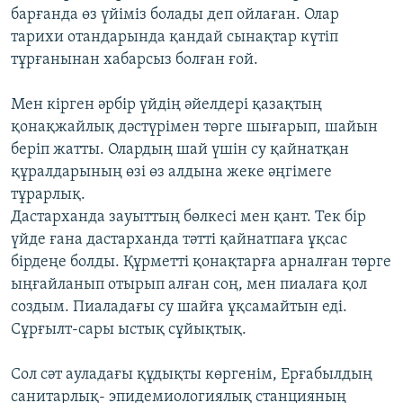
барғанда өз үйіміз болады деп ойлаған. Олар
тарихи отандарында қандай сынақтар күтіп
тұрғанынан хабарсыз болған ғой.
Мен кірген әрбір үйдің әйелдері қазақтың
қонақжайлық дәстүрімен төрге шығарып, шайын
беріп жатты. Олардың шай үшін су қайнатқан
құралдарының өзі өз алдына жеке әңгімеге
тұрарлық.
Дастарханда зауыттың бөлкесі мен қант. Тек бір
үйде ғана дастарханда тәтті қайнатпаға ұқсас
бірдеңе болды. Құрметті қонақтарға арналған төрге
ыңғайланып отырып алған соң, мен пиалаға қол
создым. Пиаладағы су шайға ұқсамайтын еді.
Сұрғылт-сары ыстық сұйықтық.
Сол сәт ауладағы құдықты көргенім, Ерғабылдың
санитарлық- эпидемиологиялық станцияның