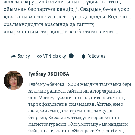
жалғыз баруыма болмайтынын жұқалап айтып,
ойымнан бас тартуға көндірді. Олардың бұған үрке
қарағаны маған түсініксіз күйінде қалды. Енді тіпті
оралмандардың арасында да таптық
айырмашылықтар қалыптаса бастаған сияқты.
Бөлісу
VPN-сіз оқу
Follow us
Гүлбану ӘБЕНОВА
Гүлбану Әбенова - 2008 жылдың тамызына бері
Азаттық радиосы сайтының авторларының
бірі. Мәскеу гуманитарлық университетінің
тарих факультетін тәмамдаған, Ұлттық өнер
академиясында театр сыншысы оқуын
бітірген, Евразия ұлттық университетінің
магистратурасын «Әлеуметтану» мамандығы
бойынша аяқтаған. «Экспресс К» газетімен,