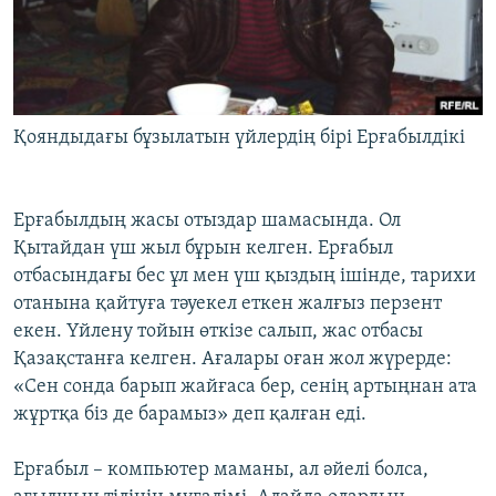
Қояндыдағы бұзылатын үйлердің бірі Ерғабылдікі
Ерғабылдың жасы отыздар шамасында. Ол
Қытайдан үш жыл бұрын келген. Ерғабыл
отбасындағы бес ұл мен үш қыздың ішінде, тарихи
отанына қайтуға тәуекел еткен жалғыз перзент
екен. Үйлену тойын өткізе салып, жас отбасы
Қазақстанға келген. Ағалары оған жол жүрерде:
«Сен сонда барып жайғаса бер, сенің артыңнан ата
жұртқа біз де барамыз» деп қалған еді.
Ерғабыл – компьютер маманы, ал әйелі болса,