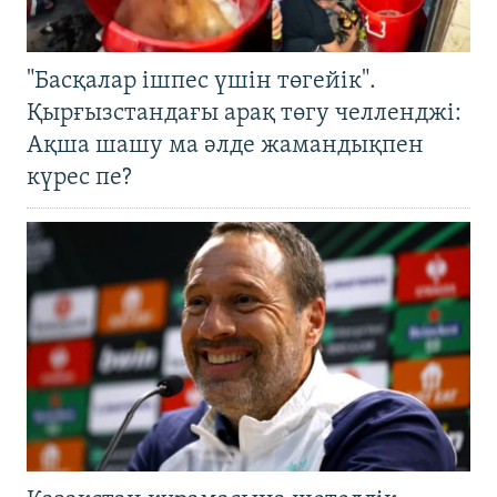
"Басқалар ішпес үшін төгейік".
Қырғызстандағы арақ төгу челленджі:
Ақша шашу ма әлде жамандықпен
күрес пе?