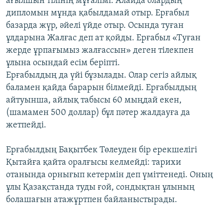
ағылшын тілінің мұғалімі. Алайда олардың
дипломын мұнда қабылдамай отыр. Ерғабыл
базарда жүр, әйелі үйде отыр. Осында туған
ұлдарына Жалғас деп ат қойды. Ерғабыл «Туған
жерде ұрпағымыз жалғассын» деген тілекпен
ұлына осындай есім беріпті.
Ерғабылдың да үйі бұзылады. Олар сегіз айлық
баламен қайда барарын білмейді. Ерғабылдың
айтуынша, айлық табысы 60 мыңдай екен,
(шамамен 500 доллар) бұл пәтер жалдауға да
жетпейді.
Ерғабылдың Бақытбек Төлеуден бір ерекшелігі
Қытайға қайта оралғысы келмейді: тарихи
отанында орнығып кетермін деп үміттенеді. Оның
ұлы Қазақстанда туды ғой, сондықтан ұлының
болашағын атажұртпен байланыстырады.