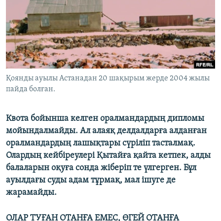
ЖАЗЫЛЫҢЫЗ
Басқа тілдерде
Қоянды ауылы Астанадан 20 шақырым жерде 2004 жылы
пайда болған.
Квота бойынша келген оралмандардың дипломы
мойындалмайды. Ал алаяқ делдалдарға алданған
оралмандардың лашықтары сүріліп тасталмақ.
Олардың кейбіреулері Қытайға қайта кетпек, алды
балаларын оқуға сонда жіберіп те үлгерген. Бұл
ауылдағы суды адам тұрмақ, мал ішуге де
жарамайды.
ОЛАР ТУҒАН ОТАНҒА ЕМЕС, ӨГЕЙ ОТАНҒА