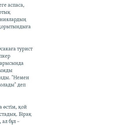
ге аспаса,
ртық
аниялардың
 қорытындыға
сакаға турист
пкер
барысында
нымды
нды. "Немен
олады" деп
 өстім, қой
стадық. Бірақ
ал бұл –