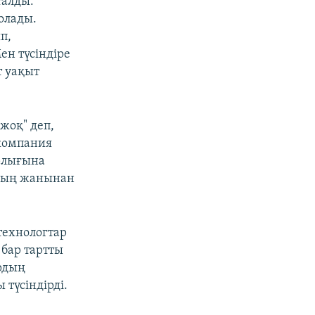
талды.
олады.
п,
ен түсіндіре
т уақыт
жоқ" деп,
 компания
ырлығына
ының жанынан
технологтар
 бар тартты
ардың
 түсіндірді.