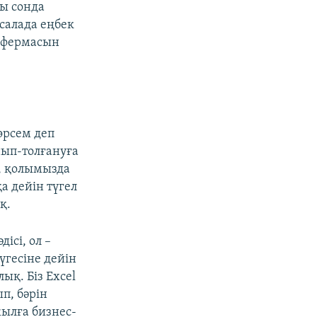
сы сонда
 салада еңбек
е фермасын
өрсем деп
нып-толғануға
, қолымызда
қа дейін түгел
қ.
дісі, ол –
үгесіне дейін
ық. Біз Excel
п, бәрін
жылға бизнес-