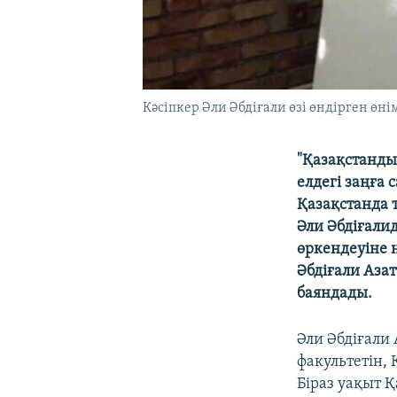
Кәсіпкер Әли Әбдіғали өзі өндірген өнім
"Қазақстанды
елдегі заңға 
Қазақстанда 
Әли Әбдіғали
өркендеуіне н
Әбдіғали Аза
баяндады.
Әли Әбдіғали
факультетін,
Біраз уақыт 