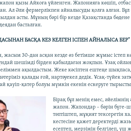
 жапон қызы Айкоға үйленген. Жапонияға көшіп, отба
ан. Ал Әли фермерлікпен айналысуды қолға алған. Бұл
жылдан асты. Мұның бәрі бір кезде Қазақстанда бөден
деядан басталған.
УДАСЫНАН БАСҚА КЕЗ КЕЛГЕН ІСПЕН АЙНАЛЫСА БЕР"
, жасым 30-дан асқан кезде өз бетімше жұмыс істеп к
ндай шешімді бірден қабылдаған жоқпын. Ұзақ ойла
Әйеліммен ақылдастым. Жеке кәсіптен ештеңе шықпаса
әтеріміз қалады ғой, нартәуекел дедік. Ұсақ-түйек зат
дай қауіп-қатер болуы мүмкін екенін ескеруге тырысты
Бірақ бұл менің емес, әйелімнің ә
жапон. Жапондар – бәрін бүге-ш
тәптіштеп, мұқият тексеретін хал
кестесіне қажет деректерді жазы
есептеп, мерзімін белгілеп, үш 