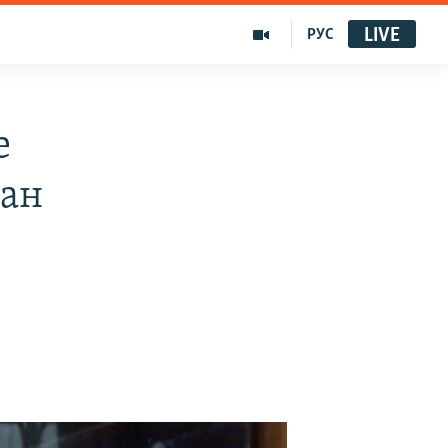
LIVE
РУС
е
нан