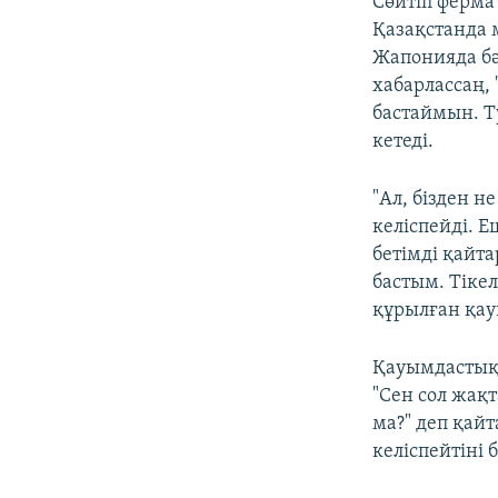
Сөйтіп ферма
Қазақстанда 
Жапонияда бә
хабарлассаң, 
бастаймын. Ту
кетеді.
"Ал, бізден 
келіспейді. Е
бетімді қайт
бастым. Тіке
құрылған қау
Қауымдастықт
"Сен сол жақт
ма?" деп қай
келіспейтіні 