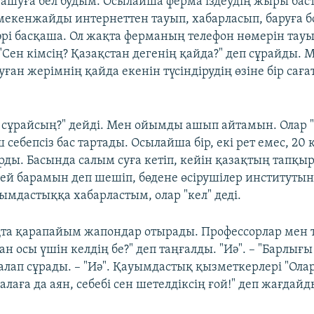
 ашуға бел будым. Осылайша ферма іздеудің жыры бас
мекенжайды интернеттен тауып, хабарласып, баруға б
рі басқаша. Ол жақта ферманың телефон нөмерін тауы
"Сен кімсің? Қазақстан дегенің қайда?" деп сұрайды. М
ған жерімнің қайда екенін түсіндірудің өзіне бір саға
не сұрайсың?" дейді. Мен ойымды ашып айтамын. Олар "
ш себепсіз бас тартады. Осылайша бір, екі рет емес, 20
арды. Басында салым суға кетіп, кейін қазақтың тапқ
лей барамын деп шешіп, бөдене өсірушілер институт
ымдастыққа хабарластым, олар "кел" деді.
а қарапайым жапондар отырады. Профессорлар мен 
ан осы үшін келдің бе?" деп таңғалды. "Иә". – "Барлығы
талап сұрады. – "Иә". Қауымдастық қызметкерлері "Ол
балаға да аян, себебі сен шетелдіксің ғой!" деп жағдайды