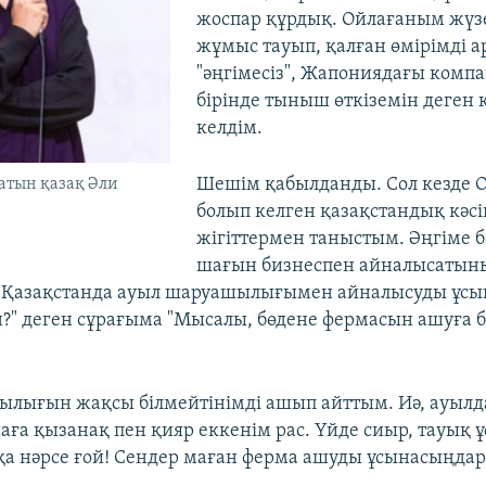
жоспар құрдық. Ойлағаным жүзе
жұмыс тауып, қалған өмірімді а
"әңгімесіз", Жапониядағы комп
бірінде тыныш өткіземін деген
келдім.
Шешім қабылданды. Сол кезде О
атын қазақ Әли
болып келген қазақстандық кәсі
жігіттермен таныстым. Әңгіме 
шағын бизнеспен айналысаты
р Қазақстанда ауыл шаруашылығымен айналысуды ұсы
" деген сұрағыма "Мысалы, бөдене фермасын ашуға б
лығын жақсы білмейтінімді ашып айттым. Иә, ауылда
аға қызанақ пен қияр еккенім рас. Үйде сиыр, тауық ұ
қа нәрсе ғой! Сендер маған ферма ашуды ұсынасыңдар, 