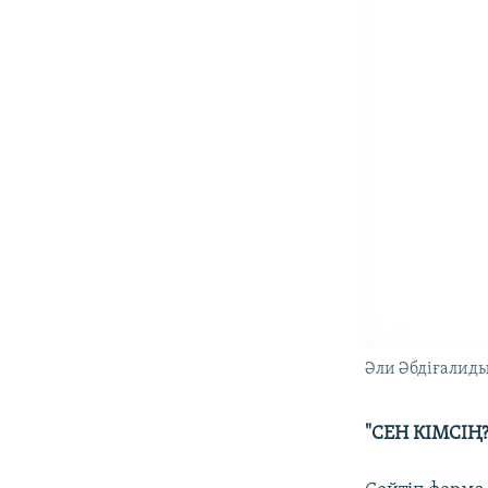
Әли Әбдіғалиды
"СЕН КІМСІҢ