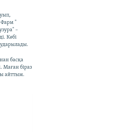
уып,
 Фарм "
зура" –
і. Көбі
аударылады.
ынан басқа
і. Маған біраз
ды айттым.