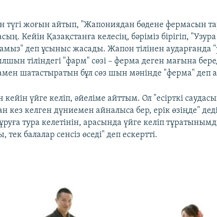
н түгі жоғын айтып, "Жапониядан бөдене фермасын та
сың. Кейін Қазақстанға келесің, бәріміз бірігіп, "Узура
мыз" деп ұсыныс жасады. Жапон тілінен аударғанда "у
ылшын тіліндегі "фарм" сөзі – ферма деген мағына беред
мен шатастыратын бұл сөз шын мәнінде "ферма" деп 
 кейін үйге келіп, әйеліме айттым. Ол "есірткі саудас
ан кез келген дүниемен айналыса бер, ерік өзіңде" дед
тұруға тура келетінін, арасында үйге келіп тұратыным
, тек балалар сенсіз өседі" деп ескертті.