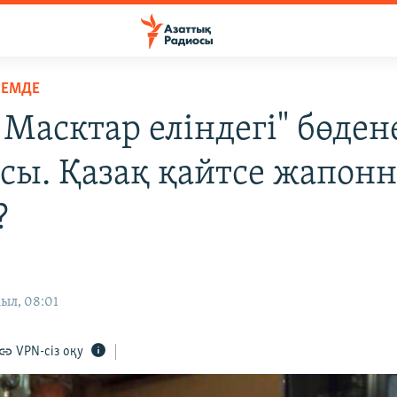
ЛЕМДЕ
 Масктар еліндегі" бөден
сы. Қазақ қайтсе жапон
?
ыл, 08:01
VPN-сіз оқу