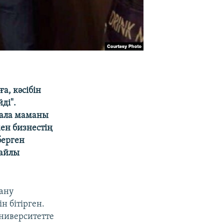
а, кәсібін
ді".
сала маманы
ен бизнестің
берген
жайлы
ану
 бітірген.
ниверситетте