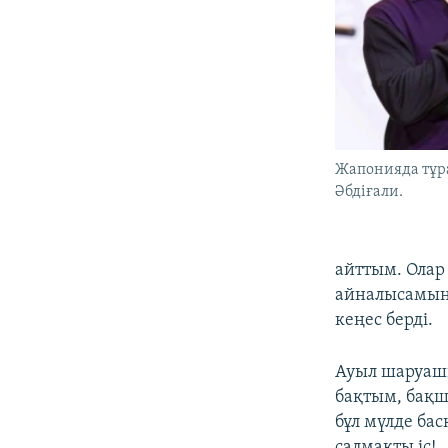
Жапонияда тұр
Әбдіғали.
айттым. Ола
айналысамын?
кеңес берді.
Ауыл шаруашы
бақтым, бақш
бұл мүлде бас
салмақты іс!