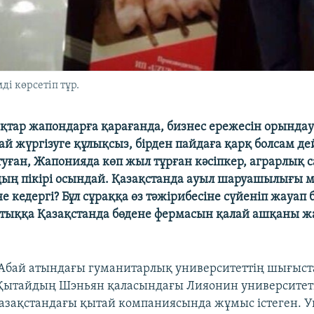
ді көрсетіп тұр.
қтар жапондарға қарағанда, бизнес ережесін орындауғ
сай жүргізуге құлықсыз, бірден пайдаға қарқ болсам дей
туған, Жапонияда көп жыл тұрған кәсіпкер, аграрлық 
дың пікірі осындай. Қазақстанда ауыл шаруашылығы м
е кедергі? Бұл сұраққа өз тәжірибесіне сүйеніп жауап 
ттыққа Қазақстанда бөдене фермасын қалай ашқаны 
 Абай атындағы гуманитарлық университеттің шығыст
 Қытайдың Шэньян қаласындағы Лияонин университетін
Қазақстандағы қытай компаниясында жұмыс істеген. У