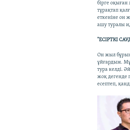
бірге оқыған
тұрақтап қалғ
еткеніне он 
ашу туралы и
"ЕСІРТКІ СА
Он жыл бұрын
ұйғардым. Мұ
тура келді. 
жоқ дегенде п
есептеп, қан