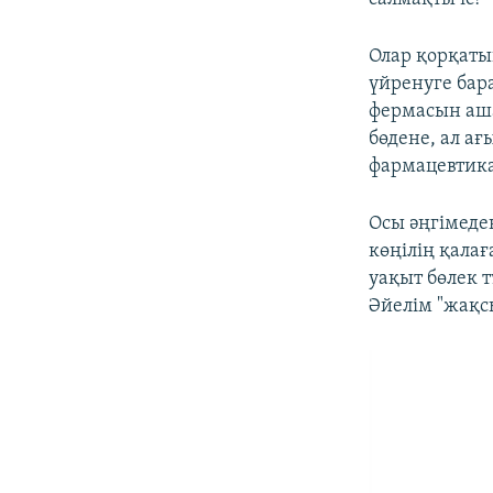
Олар қорқаты
үйренуге бара
фермасын аша
бөдене, ал ағ
фармацевтика
Осы әңгімеден
көңілің қалағ
уақыт бөлек 
Әйелім "жақсы