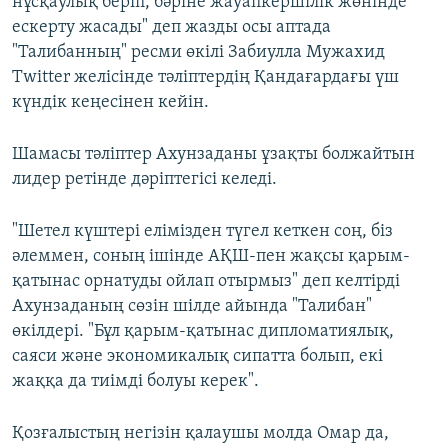
нұсқаулық беріп, бәріне жауапкершілік жөнінде
ескерту жасады" деп жазды осы аптада
"Талибанның" ресми өкілі Забиулла Мужахид
Twitter желісінде тәліптердің Қандағардағы үш
күндік кеңесінен кейін.
Шамасы тәліптер Ахунзаданы ұзақты болжайтын
лидер ретінде дәріптегісі келеді.
"Шетел күштері елімізден түгел кеткен соң, біз
әлеммен, соның ішінде АҚШ-пен жақсы қарым-
қатынас орнатуды ойлап отырмыз" деп келтірді
Ахунзаданың сөзін шілде айында "Талибан"
өкілдері. "Бұл қарым-қатынас дипломатиялық,
саяси және экономикалық сипатта болып, екі
жаққа да тиімді болуы керек".
Қозғалыстың негізін қалаушы молда Омар да,