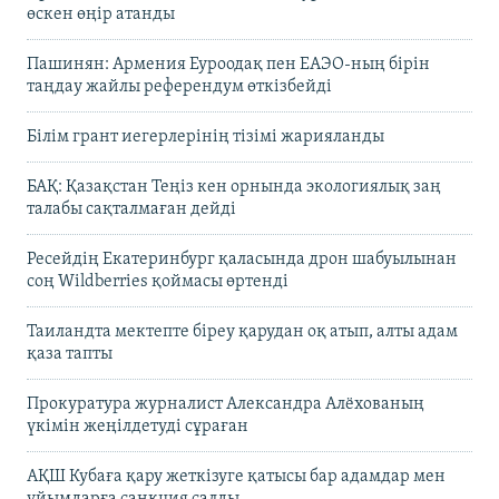
өскен өңір атанды
Пашинян: Армения Еуроодақ пен ЕАЭО-ның бірін
таңдау жайлы референдум өткізбейді
Білім грант иегерлерінің тізімі жарияланды
БАҚ: Қазақстан Теңіз кен орнында экологиялық заң
талабы сақталмаған дейді
Ресейдің Екатеринбург қаласында дрон шабуылынан
соң Wildberries қоймасы өртенді
Таиландта мектепте біреу қарудан оқ атып, алты адам
қаза тапты
Прокуратура журналист Александра Алёхованың
үкімін жеңілдетуді сұраған
АҚШ Кубаға қару жеткізуге қатысы бар адамдар мен