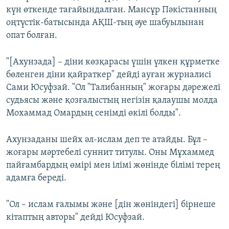
күн өткенде тағайындалған. Мансұр Пәкістанның
оңтүстік-батысында АҚШ-тың әуе шабуылынан
опат болған.
"[Ахунзада] – діни көзқарасы үшін үлкен құрметке
бөленген діни қайраткер" дейді ауған журналисі
Сами Юсуфзай. "Ол "Талибанның" жоғары дәрежелі
судьясы және қозғалыстың негізін қалаушы молда
Мохаммад Омардың сенімді өкілі болды".
Ахунзаданы шейх әл-ислам деп те атайды. Бұл –
жоғары мәртебелі суннит титулы. Оны Мұхаммед
пайғамбардың өмірі мен ілімі жөнінде білімі терең
адамға береді.
"Ол – ислам ғалымы және [дін жөніндегі] бірнеше
кітаптың авторы" дейді Юсуфзай.