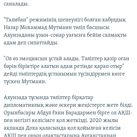
саналады.
"Талибан" режимінің шенеунігі болған кабулдық
Назар Мохаммад Мутмаин тәліп басшысы
Ахунзаданы ұзын-сонар уағызға бейім салмақты
адам деп сипаттайды.
"Ол өз эмоциясын ұстай алады. Тәліптер қазір оған
бәрін біріктіре алатын адам ретінде қарап отыр"
дейді тәліптердің ұстанымын түсіндірумен көзге
түскен Мутмаин.
Ахунзада тұсында тәліптер бірқатар
дипломатиялық және әскери жеңістерге жете білді.
Орынбасары Абдул Ғани Барадармен бірге ол АҚШ-
пен негізгі келісімге қол жеткізді. 2020 жылы
ақпанда Доха қаласында қол қойылған келісім
АҚШ пен оның одақтастарына Ауғанстаннан