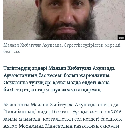
ЖАЗЫЛЫҢЫЗ
Басқа тілдерде
Малави Хибатулла Ахунзада. Суреттің түсірілген мерзімі
белгісіз.
Тәліптердің лидері Малави Хибатулла Ахунзада
Ауғанстанның бас көсемі болып жарияланды.
Осылайша тұйық әрі қатал молда елдегі жаңа
биліктің ең жоғары лауазымын атқармақ.
55 жастағы Малави Хибатулла Ахунзада онсыз да
"Талибанның" лидері болған. Бұл қызметке ол 2016
жылы мамырда, қозғалыстың сол кездегі басшысы
Ахтар Мохаммад Мансұрдың қазасынан санаулы