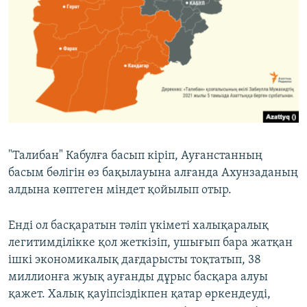
"Талибан" Кабулға басып кіріп, Ауғанстанның
басым бөлігін өз бақылауына алғанда Ахунзаданың
алдына көптеген міндет қойылып отыр.
Енді ол басқаратын тәліп үкіметі халықаралық
легитимділікке қол жеткізіп, ушығып бара жатқан
ішкі экономикалық дағдарысты тоқтатып, 38
миллионға жуық ауғанды дұрыс басқара алуы
қажет. Халық қауіпсіздікпен қатар өркендеуді,