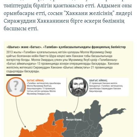
тәліптердің бірлігін қамтамасыз етті. Алдымен оны
орынбасары етті, сосын "Хаккани желісінің" лидері
Сиражуддин Хакканимен бірге әскери бөлімнің
басшысы етті.