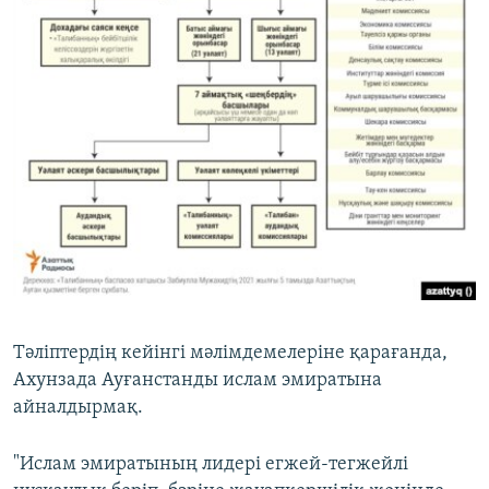
Тәліптердің кейінгі мәлімдемелеріне қарағанда,
Ахунзада Ауғанстанды ислам эмиратына
айналдырмақ.
"Ислам эмиратының лидері егжей-тегжейлі