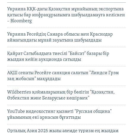
Украина КҚК-дағы Қазақстан мұнайының экспортына
қатысы бар инфрақұрылымға шабуылдамауға келіскен
– Bloomberg
Украина Ресейдің Самара облысы мен Краснодар
аймағындағы мұнай зауытына шабуылдады
Қайрат Сатыбалдыға тиесілі "Байсат" базары бір
жылдан кейін аукционда сатылды
АҚШ сенаты Ресейге санкция салатын "Линдси Грэм
заң жобасын" мақұлдады
Wildberries қоймаларының бір бөлігін "Қазақстан,
Өзбекстан және Беларуське көшірмек"
YouTube видеохостинг қызметі "Русская община"
ұйымының екі арнасын бұғаттады
Орталық Азия 2025 жылы әлемде туризм ең жылдам