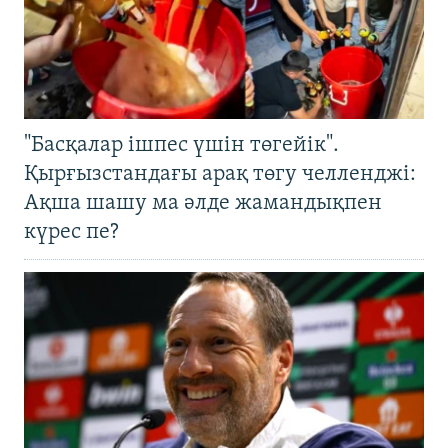
"Басқалар ішпес үшін төгейік".
Қырғызстандағы арақ төгу челленджі:
Ақша шашу ма әлде жамандықпен
күрес пе?