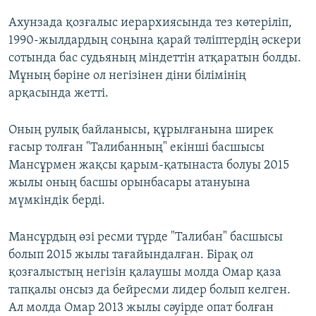
Ахунзада қозғалыс иерархиясында тез көтеріліп,
1990-жылдардың соңына қарай тәліптердің әскери
сотында бас судьяның міндеттін атқаратын болды.
Мұның бәріне ол негізінен діни білімінің
арқасында жетті.
Оның рулық байланысы, құрылғанына ширек
ғасыр толған "Талибанның" екінші басшысы
Мансұрмен жақсы қарым-қатынаста болуы 2015
жылы оның басшы орынбасары атануына
мүмкіндік берді.
Мансұрдың өзі ресми түрде "Талибан" басшысы
болып 2015 жылы тағайындалған. Бірақ ол
қозғалыстың негізін қалаушы молда Омар қаза
тапқалы онсыз да бейресми лидер болып келген.
Ал молда Омар 2013 жылы сәуірде опат болған