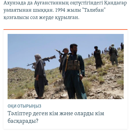
Ахунзада да Ауғанстанның оңтүстігіндегі Қандағар
уәлаятынан шыққан. 1994 жылы "Талибан"
қозғалысы сол жерде құрылған.
ОҚИ ОТЫРЫҢЫЗ
Тәліптер деген кім және оларды кім
басқарады?