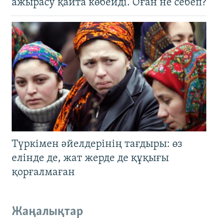
ажырасу қайта көбейді. Оған не себеп?
Түркімен әйелдерінің тағдыры: өз
елінде де, жат жерде де құқығы
қорғалмаған
Жаңалықтар