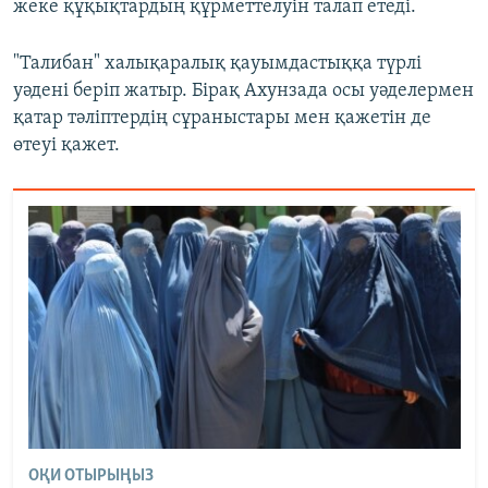
жеке құқықтардың құрметтелуін талап етеді.
"Талибан" халықаралық қауымдастыққа түрлі
уәдені беріп жатыр. Бірақ Ахунзада осы уәделермен
қатар тәліптердің сұраныстары мен қажетін де
өтеуі қажет.
ОҚИ ОТЫРЫҢЫЗ