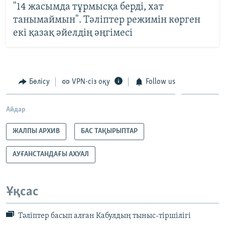
"14 жасымда тұрмысқа берді, хат
танымаймын". Тәліптер режимін көрген
екі қазақ әйелдің әңгімесі
Бөлісу
VPN-сіз оқу
Follow us
Айдар
ЖАЛПЫ АРХИВ
БАС ТАҚЫРЫПТАР
АУҒАНСТАНДАҒЫ АХУАЛ
Ұқсас
Тәліптер басып алған Кабулдың тыныс-тіршілігі