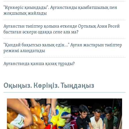
"Күнкөріс қиындады". Ауғанстанды қымбатшылық пен
жоқшылық жайлады
Ауғанстан тәліптер қолына өткенде Орталық Азия Ресей
бастаған әскери одаққа сене ала ма?
"Қандай бақытсыз халық едік..." Ауған жастарын тәліптер
режимі алаңдатады
Ауғанстанда қанша қазақ тұрады?
Оқыңыз. Көріңіз. Тыңдаңыз