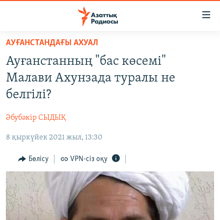
Accessibility
links
Skip
АУҒАНСТАНДАҒЫ АХУАЛ
to
ЖАҢАЛЫҚТАР
Ауғанстанның "бас көсемі"
main
САЯСАТ
content
Малави Ахунзада туралы не
AZATTYQTV
Skip
белгілі?
to
ҚАҢТАР ОҚИҒАСЫ
main
Әбубәкір СЫДЫҚ
АДАМ ҚҰҚЫҚТАРЫ
Navigation
Skip
8 қыркүйек 2021 жыл, 13:30
ӘЛЕУМЕТ
to
ӘЛЕМ
Бөлісу
VPN-сіз оқу
Search
АРНАЙЫ ЖОБАЛАР
Русский