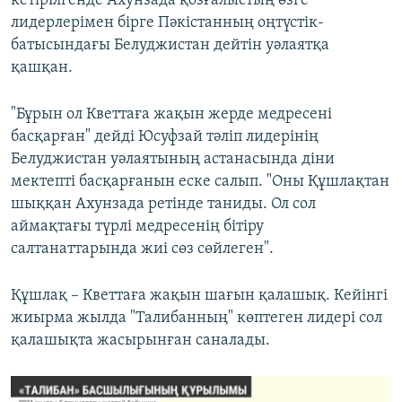
кетірілгенде Ахунзада қозғалыстың өзге
лидерлерімен бірге Пәкістанның оңтүстік-
батысындағы Белуджистан дейтін уәлаятқа
қашқан.
"Бұрын ол Кветтаға жақын жерде медресені
басқарған" дейді Юсуфзай тәліп лидерінің
Белуджистан уәлаятының астанасында діни
мектепті басқарғанын еске салып. "Оны Құшлақтан
шыққан Ахунзада ретінде таниды. Ол сол
аймақтағы түрлі медресенің бітіру
салтанаттарында жиі сөз сөйлеген".
Құшлақ – Кветтаға жақын шағын қалашық. Кейінгі
жиырма жылда "Талибанның" көптеген лидері сол
қалашықта жасырынған саналады.