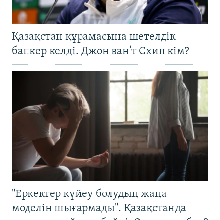
Қазақстан құрамасына шетелдік
бапкер келді. Джон ван’т Схип кім?
"Еркектер күйеу болудың жаңа
моделін шығармады". Қазақстанда