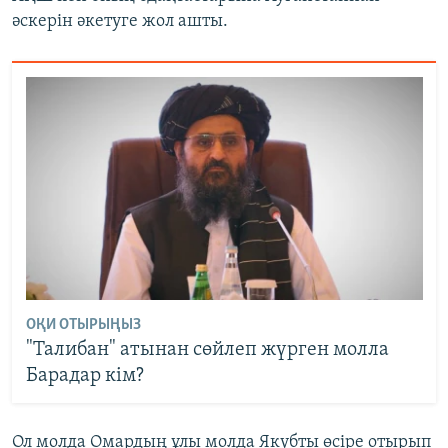
әскерін әкетуге жол ашты.
ОҚИ ОТЫРЫҢЫЗ
"Талибан" атынан сөйлеп жүрген молла
Барадар кім?
Ол молда Омардың ұлы молда Якубты өсіре отырып