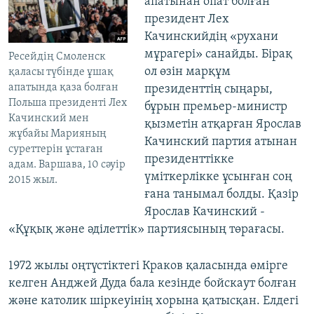
апатынан опат болған
президент Лех
Качинскийдің «рухани
мұрагері» санайды. Бірақ
Ресейдің Смоленск
ол өзін марқұм
қаласы түбінде ұшақ
апатында қаза болған
президенттің сыңары,
Польша президенті Лех
бұрын премьер-министр
Качинский мен
қызметін атқарған Ярослав
жұбайы Марияның
Качинский партия атынан
суреттерін ұстаған
президенттікке
адам. Варшава, 10 сәуір
үміткерлікке ұсынған соң
2015 жыл.
ғана танымал болды. Қазір
Ярослав Качинский -
«Құқық және әділеттік» партиясының төрағасы.
1972 жылы оңтүстіктегі Краков қаласында өмірге
келген Анджей Дуда бала кезінде бойскаут болған
және католик шіркеуінің хорына қатысқан. Елдегі