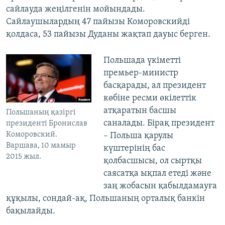
сайлауда жеңілгенін мойындады.
Сайлаушылардың 47 пайызы Коморовскийді
қолдаса, 53 пайызы Дуданы жақтап дауыс берген.
Польшада үкіметті
премьер-министр
басқарады, ал президент
көбіне ресми өкілеттік
атқаратын басшы
Польшаның қазіргі
саналады. Бірақ президент
президенті Бронислав
Коморовский.
– Польша қарулы
Варшава, 10 мамыр
күштерінің бас
2015 жыл.
қолбасшысы, ол сыртқы
саясатқа ықпал етеді және
заң жобасын қабылдамауға
құқылы, сондай-ақ, Польшаның орталық банкін
бақылайды.