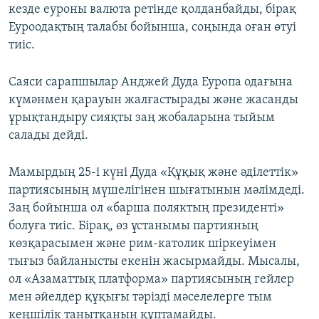
кезде еуроны валюта ретінде қолданбайды, бірақ
Еуроодақтың талабы бойынша, соңында оған өтуі
тиіс.
Саяси сарапшылар Анджей Дуда Еуропа одағына
күмәнмен қарауын жалғастырады және жасанды
ұрықтандыру сияқты заң жобаларына тыйым
салады дейді.
Мамырдың 25-і күні Дуда «Құқық және әділеттік»
партиясының мүшелігінен шығатынын мәлімдеді.
Заң бойынша ол «барша поляктың президенті»
болуға тиіс. Бірақ, өз ұстанымы партияның
көзқарасымен және рим-католик шіркеуімен
тығыз байланысты екенін жасырмайды. Мысалы,
ол «Азаматтық платформа» партиясының гейлер
мен әйелдер құқығы тәрізді мәселелерге тым
кеңшілік танытқанын құптамайды.