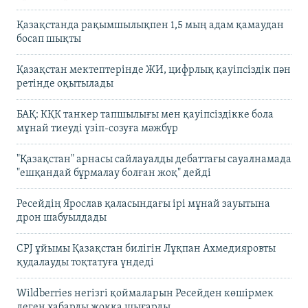
Қазақстанда рақымшылықпен 1,5 мың адам қамаудан
босап шықты
Қазақстан мектептерінде ЖИ, цифрлық қауіпсіздік пән
ретінде оқытылады
БАҚ: КҚК танкер тапшылығы мен қауіпсіздікке бола
мұнай тиеуді үзіп-созуға мәжбүр
"Қазақстан" арнасы сайлауалды дебаттағы сауалнамада
"ешқандай бұрмалау болған жоқ" дейді
Ресейдің Ярослав қаласындағы ірі мұнай зауытына
дрон шабуылдады
CPJ ұйымы Қазақстан билігін Лұқпан Ахмедияровты
қудалауды тоқтатуға үндеді
Wildberries негізгі қоймаларын Ресейден көшірмек
деген хабарды жоққа шығарды