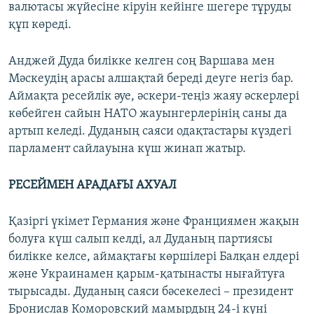
валютасы жүйесіне кіруін кейінге шегере тұруды
құп көреді.
Анджей Дуда билікке келген соң Варшава мен
Мәскеудің арасы алшақтай береді деуге негіз бар.
Аймақта ресейлік әуе, әскери-теңіз жаяу әскерлері
көбейген сайын НАТО жауынгерлерінің саны да
артып келеді. Дуданың саяси одақтастары күздегі
парламент сайлауына күш жинап жатыр.
РЕСЕЙМЕН АРАДАҒЫ АХУАЛ
Қазіргі үкімет Германия және Франциямен жақын
болуға күш салып келді, ал Дуданың партиясы
билікке келсе, аймақтағы көршілері Балқан елдері
және Украинамен қарым-қатынасты нығайтуға
тырысады. Дуданың саяси бәсекелесі – президент
Бронислав Коморовский мамырдың 24-і күні