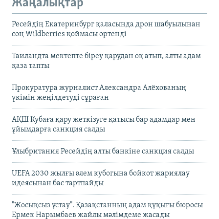
Жаңалықтар
Ресейдің Екатеринбург қаласында дрон шабуылынан
соң Wildberries қоймасы өртенді
Таиландта мектепте біреу қарудан оқ атып, алты адам
қаза тапты
Прокуратура журналист Александра Алёхованың
үкімін жеңілдетуді сұраған
АҚШ Кубаға қару жеткізуге қатысы бар адамдар мен
ұйымдарға санкция салды
Ұлыбритания Ресейдің алты банкіне санкция салды
UEFA 2030 жылғы әлем кубогына бойкот жариялау
идеясынан бас тартпайды
"Жосықсыз ұстау". Қазақстанның адам құқығы бюросы
Ермек Нарымбаев жайлы мәлімдеме жасады