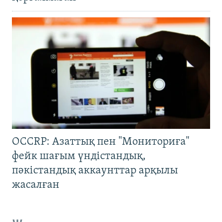
OCCRP: Азаттық пен "Мониториға"
фейк шағым үндістандық,
пәкістандық аккаунттар арқылы
жасалған