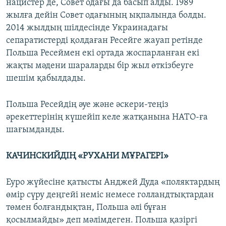
нацистер де, Совет одағы да басып алды. 1989
жылға дейін Совет одағының ықпалында болды.
2014 жылдың шілдесінде Украинадағы
сепаратистерді қолдаған Ресейге жауап ретінде
Польша Ресеймен екі ортада жоспарланған екі
жақты мәдени шараларды бір жыл өткізбеуге
шешім қабылдады.
Польша Ресейдің әуе және әскери-теңіз
әрекеттерінің күшейіп келе жатқанына НАТО-ға
шағымданды.
КАЧИНСКИЙДІҢ «РУХАНИ МҰРАГЕРІ»
Еуро жүйесіне қатысты Анджей Дуда «поляктардың
өмір сүру деңгейі неміс немесе голландтықтардан
төмен болғандықтан, Польша әлі бұған
қосылмайды» деп мәлімдеген. Польша қазіргі