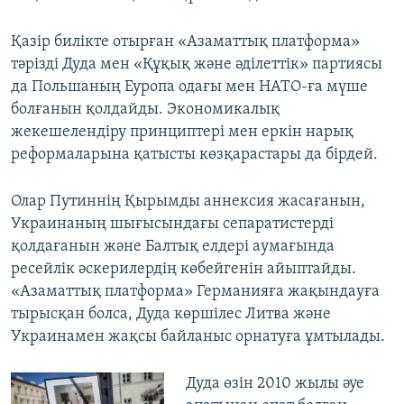
Қазір билікте отырған «Азаматтық платформа»
тәрізді Дуда мен «Құқық және әділеттік» партиясы
да Польшаның Еуропа одағы мен НАТО-ға мүше
болғанын қолдайды. Экономикалық
жекешелендіру принциптері мен еркін нарық
реформаларына қатысты көзқарастары да бірдей.
Олар Путиннің Қырымды аннексия жасағанын,
Украинаның шығысындағы сепаратистерді
қолдағанын және Балтық елдері аумағында
ресейлік әскерилердің көбейгенін айыптайды.
«Азаматтық платформа» Германияға жақындауға
тырысқан болса, Дуда көршілес Литва және
Украинамен жақсы байланыс орнатуға ұмтылады.
Дуда өзін 2010 жылы әуе