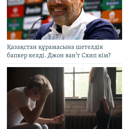
Қазақстан құрамасына шетелдік
бапкер келді. Джон ван’т Схип кім?