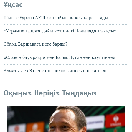
Ұқсас
Шығыс Еуропа АҚШ конвойын жақсы қарсы алды
«Украинаның жағдайы кезіндегі Польшадан жақсы»
Обама Варшаваға неге барды?
«Славян бауырлар» мен Батыс Путиннен қауіптенеді
Алматы Лех Валенсаны поляк киносынан таныды
Оқыңыз. Көріңіз. Тыңдаңыз