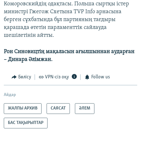
Коморовскийдің одақтасы. Польша сыртқы істер
министрі Гжегож Схетына TVP Info арнасына
берген сұхбатында бұл партияның тағдыры
қарашада өтетін парламенттік сайлауда
шешілетінін айтты.
Рон Синовицтің мақаласын ағылшыннан аударған
– Динара Әлімжан.
Бөлісу
VPN-сіз оқу
Follow us
Айдар
ЖАЛПЫ АРХИВ
САЯСАТ
ӘЛЕМ
БАС ТАҚЫРЫПТАР