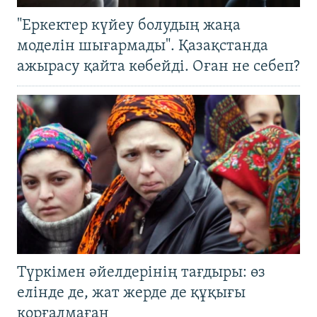
"Еркектер күйеу болудың жаңа
моделін шығармады". Қазақстанда
ажырасу қайта көбейді. Оған не себеп?
Түркімен әйелдерінің тағдыры: өз
елінде де, жат жерде де құқығы
қорғалмаған