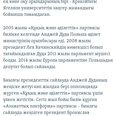
ең көне оқу орындарының бірі - Краковтағы
Ягеллон университетін заңгер мамандығы
бойынша тәмамдаған.
2005 жылы «Құқық және әділеттік» партиясы
билікке келгенде Анджей Дуда Польша әділет
министрінің орынбасары еді. 2008 жылы
президент Лех Качинскийдің көмекшісі болып
тағайындалған Дуда 2011 жылы парламент мүшесі
болды. 2014 жылы Еуропа парламентіне Польшадан
депутат болып сайланды.
Биылғы президенттік сайлауда Анджей Дуданың
жеңіске жетуі көп жылдан бері оппозицияда
жүрген «Құқық және әділеттік» партиясы үшін
үлкен жетістік. Сегіз жыл бойы билік құрған
«Азаматтық платформа» партиясы – биылғы
сайлауда жеңілген президент Бронислав