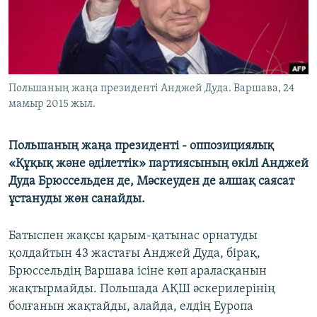
ЖАЗЫЛЫҢЫЗ
Басқа тілдерде
Польшаның жаңа президенті Анджей Дуда. Варшава, 24
мамыр 2015 жыл.
Польшаның жаңа президенті - оппозициялық
«Құқық және әділеттік» партиясының өкілі Анджей
Дуда Брюссельден де, Мәскеуден де алшақ саясат
ұстануды жөн санайды.
Батыспен жақсы қарым-қатынас орнатуды
қолдайтын 43 жастағы Анджей Дуда, бірақ,
Брюссельдің Варшава ісіне көп араласқанын
жақтырмайды. Польшада АҚШ әскерилерінің
болғанын жақтайды, алайда, елдің Еуропа