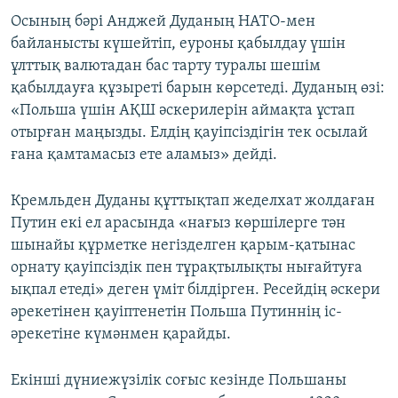
Осының бәрі Анджей Дуданың НАТО-мен
байланысты күшейтіп, еуроны қабылдау үшін
ұлттық валютадан бас тарту туралы шешім
қабылдауға құзыреті барын көрсетеді. Дуданың өзі:
«Польша үшін АҚШ әскерилерін аймақта ұстап
отырған маңызды. Елдің қауіпсіздігін тек осылай
ғана қамтамасыз ете аламыз» дейді.
Кремльден Дуданы құттықтап жеделхат жолдаған
Путин екі ел арасында «нағыз көршілерге тән
шынайы құрметке негізделген қарым-қатынас
орнату қауіпсіздік пен тұрақтылықты нығайтуға
ықпал етеді» деген үміт білдірген. Ресейдің әскери
әрекетінен қауіптенетін Польша Путиннің іс-
әрекетіне күмәнмен қарайды.
Екінші дүниежүзілік соғыс кезінде Польшаны