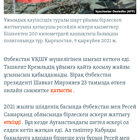
Ұжымдық қауіпсіздік туралы шарт ұйымы бірлескен
жаттығуына қатысушы ресейлік әскери қызметкер
Бішкектен 200 километрдей қашықтағы Балықшы
полигонында тұр. Қырғызстан, 9 қыркүйек 2021 ж.
Өзбекстан ҰҚШҰ мүшелігінен шығып кеткен еді.
Ташкент Кремльдің ұйымға қайта қосылу жайлы
ұсынысын қабылдамады. Бірақ Өзбекстан
президенті Шавкат Мирзияев 23 тамызда өткен
онлайн саммитке
қатысты
.
2021 жылғы шілденің басында Өзбекстан мен Ресей
Самарқанд облысында бірлескен әскери жаттығу
өткізді
. Бұл кезде Ауғанстандағы шетел әскері ол
елден кетіп жатқан еді. Ал тәліптер Кабулды
бақылауға алардан бірнеше күн бұрын Ресей мен