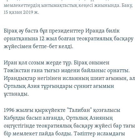
мемлекеттердің ынтымақтастық кеңесі жиынында. Баку,
15 қазан 2019 ж.
Бірақ әу баста бұл президенттер Иранда билік
орнатқанына 12 жыл болған теократиялық басқару
жүйесімен бетпе-бет келді.
Иран қол созым жерде тұр. Бірақ онымен
Тәжікстан ғана тығыз мәдени байланыс орнатты.
Ирандықтар негізінен исламның шиит ағымын, ал
Орталық Азия тұрғындары сүннит ағымын
ұстанады.
1996 жылғы қыркүйекте "Талибан" қозғалысы
Кабулды басып алғанда, Орталық Азияның
оңтүстігінде теократиялық басқару жүйесі бар тағы
бір мемлекет пайда болды. Тәліптер исламдағы