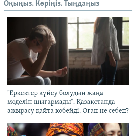
Оқыңыз. Көріңіз. Тыңдаңыз
"Еркектер күйеу болудың жаңа
моделін шығармады". Қазақстанда
ажырасу қайта көбейді. Оған не себеп?