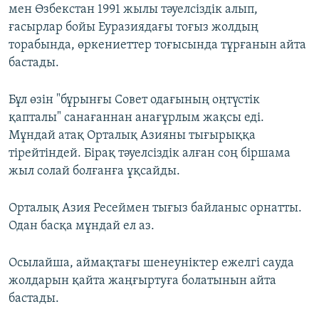
мен Өзбекстан 1991 жылы тәуелсіздік алып,
ғасырлар бойы Еуразиядағы тоғыз жолдың
торабында, өркениеттер тоғысында тұрғанын айта
бастады.
Бұл өзін "бұрынғы Совет одағының оңтүстік
қапталы" санағаннан анағұрлым жақсы еді.
Мұндай атақ Орталық Азияны тығырыққа
тірейтіндей. Бірақ тәуелсіздік алған соң біршама
жыл солай болғанға ұқсайды.
Орталық Азия Ресеймен тығыз байланыс орнатты.
Одан басқа мұндай ел аз.
Осылайша, аймақтағы шенеуніктер ежелгі сауда
жолдарын қайта жаңғыртуға болатынын айта
бастады.