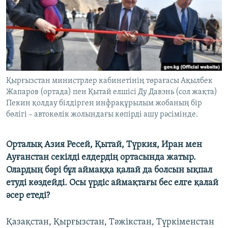
ЖАЗЫЛЫҢЫЗ
Басқа тілдерде
Қырғызстан министрлер кабинетінің төрағасы Ақылбек
Жапаров (ортада) пен Қытай елшісі Ду Давэнь (сол жақта)
Пекин қолдау білдірген инфрақұрылым жобаның бір
бөлігі – автокөлік жолындағы көпірді ашу рәсімінде.
Орталық Азия Ресей, Қытай, Түркия, Иран мен
Ауғанстан секілді елдердің ортасында жатыр.
Олардың бәрі бұл аймаққа қалай да болсын ықпал
етуді көздейді. Осы үрдіс аймақтағы бес елге қалай
әсер етеді?
Қазақстан, Қырғызстан, Тәжікстан, Түркіменстан