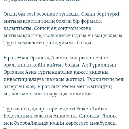
Оның бұл сөзі резонанс туғызды. Содан бері түркі
ынтымақтастығының белгілі бір формасы
қалыптасты. Соның ең соңғысы және
ынтымақтастық эволюциясындағы ең маңыздысы
Түркі мемлекеттерінің ұйымы болды.
Бірақ Өзал Орталық Азияға сапарынан еліне
оралғаннан кейін қайтыс болды. Ал Түркияның
Орталық Азия тұрғындарына қажет ақшаны
инвестициялауға шамасы жетпеді. Түркияның рөлі
өзгерген жоқ. Бірақ оны Ресей мен Қытайдың
ықпалымен салыстыруға да келмейді.
Түркияның қазіргі президенті Режеп Тайып
Ердоғанның саясаты Анкараны Сирияда, Ливия
мен Әзербайжанда күшін көрсетуге мәжбүрлеп,