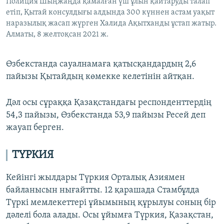
Полиция Шыңжаңда қамалған үш ұлын қайтаруды талап
етіп, Қытай консулдығы алдында 300 күннен астам уақыт
наразылық жасап жүрген Халида Ақытханды ұстап жатыр.
Алматы, 8 желтоқсан 2021 ж.
Өзбекстанда сауалнамаға қатысқандардың 2,6
пайызы Қытайдың көмекке келетінін айтқан.
Дәл осы сұраққа Қазақстандағы респонденттердің
54,3 пайызы, Өзбекстанда 53,9 пайызы Ресей деп
жауап берген.
ТҮРКИЯ
Кейінгі жылдары Түркия Орталық Азиямен
байланысын нығайтты. 12 қарашада Стамбұлда
Түркі мемлекеттері ұйымының құрылуы соның бір
дәлелі бола алады. Осы ұйымға Түркия, Қазақстан,