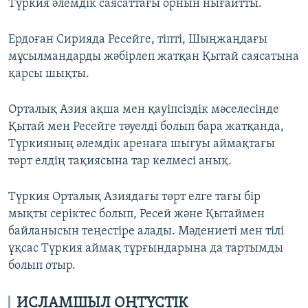
Түркия әлемдік саясаттағы орнын нығайтты.
Ердоған Сирияда Ресейге, тіпті, Шыңжаңдағы
мұсылмандарды жәбірлеп жатқан Қытай саясатына
қарсы шықты.
Орталық Азия ақша мен қауіпсіздік мәселесінде
Қытай мен Ресейге тәуелді болып бара жатқанда,
Түркияның әлемдік аренаға шығуы аймақтағы
төрт елдің тақиясына тар келмесі анық.
Түркия Орталық Азиядағы төрт елге тағы бір
мықты серіктес болып, Ресей және Қытаймен
байланысын теңестіре алады. Мәдениеті мен тілі
ұқсас Түркия аймақ тұрғындарына да тартымды
болып отыр.
ИСЛАМШЫЛ ОҢТҮСТІК