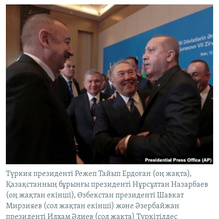
Түркия президенті Режеп Тайып Ердоған (оң жақта),
Қазақстанның бұрынғы президенті Нұрсұлтан Назарбаев
(оң жақтан екінші), Өзбекстан президенті Шавкат
Мирзияев (сол жақтан екінші) және Әзербайжан
президенті Илхам Әлиев (сол жақта) Түркітілдес