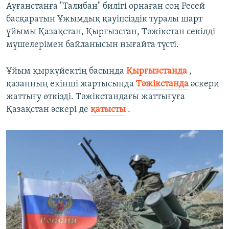
Ауғанстанға "Талибан" билігі орнаған соң Ресей
басқаратын Ұжымдық қауіпсіздік туралы шарт
ұйымы Қазақстан, Қырғызстан, Тәжікстан секілді
мүшелерімен байланысын нығайта түсті.
Ұйым қыркүйектің басында
Қырғызстанда
,
қазанның екінші жартысында
Тәжікстанда
әскери
жаттығу өткізді. Тәжікстандағы жаттығуға
Қазақстан әскері де
қатысты
.