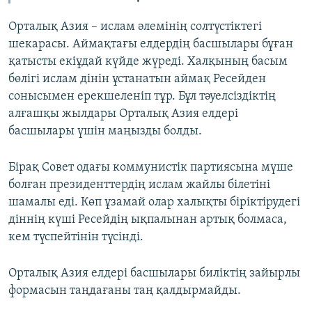
Орталық Азия – ислам әлемінің солтүстіктегі
шекарасы. Аймақтағы елдердің басшылары бұған
қатысты екіұдай күйде жүреді. Халқының басым
бөлігі ислам дінін ұстанатын аймақ Ресейден
сонысымен ерекшеленіп тұр. Бұл тәуелсіздіктің
алғашқы жылдары Орталық Азия елдері
басшылары үшін маңызды болды.
Бірақ Совет одағы коммунистік партиясына мүше
болған президенттердің ислам жайлы білетіні
шамалы еді. Көп ұзамай олар халықты біріктірудегі
діннің күші Ресейдің ықпалынан артық болмаса,
кем түспейтінін түсінді.
Орталық Азия елдері басшылары биліктің зайырлы
формасын таңдағаны таң қалдырмайды.