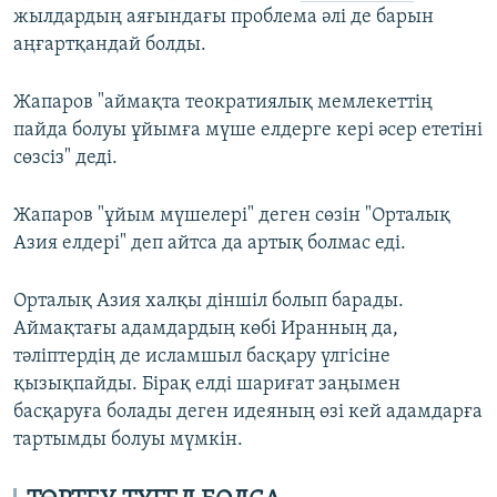
жылдардың аяғындағы проблема әлі де барын
аңғартқандай болды.
Жапаров "аймақта теократиялық мемлекеттің
пайда болуы ұйымға мүше елдерге кері әсер ететіні
сөзсіз" деді.
Жапаров "ұйым мүшелері" деген сөзін "Орталық
Азия елдері" деп айтса да артық болмас еді.
Орталық Азия халқы діншіл болып барады.
Аймақтағы адамдардың көбі Иранның да,
тәліптердің де исламшыл басқару үлгісіне
қызықпайды. Бірақ елді шариғат заңымен
басқаруға болады деген идеяның өзі кей адамдарға
тартымды болуы мүмкін.