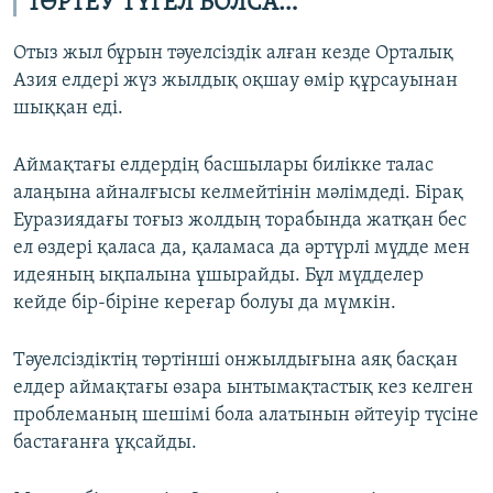
ТӨРТЕУ ТҮГЕЛ БОЛСА…
Отыз жыл бұрын тәуелсіздік алған кезде Орталық
Азия елдері жүз жылдық оқшау өмір құрсауынан
шыққан еді.
Аймақтағы елдердің басшылары билікке талас
алаңына айналғысы келмейтінін мәлімдеді. Бірақ
Еуразиядағы тоғыз жолдың торабында жатқан бес
ел өздері қаласа да, қаламаса да әртүрлі мүдде мен
идеяның ықпалына ұшырайды. Бұл мүдделер
кейде бір-біріне кереғар болуы да мүмкін.
Тәуелсіздіктің төртінші онжылдығына аяқ басқан
елдер аймақтағы өзара ынтымақтастық кез келген
проблеманың шешімі бола алатынын әйтеуір түсіне
бастағанға ұқсайды.