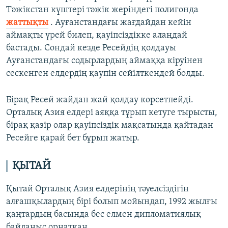
Тәжікстан күштері тәжік жеріндегі полигонда
жаттықты
. Ауғанстандағы жағдайдан кейін
аймақты үрей билеп, қауіпсіздікке алаңдай
бастады. Сондай кезде Ресейдің қолдауы
Ауғанстандағы содырлардың аймаққа кіруінен
сескенген елдердің қаупін сейілткендей болды.
Бірақ Ресей жайдан жай қолдау көрсетпейді.
Орталық Азия елдері аяққа тұрып кетуге тырысты,
бірақ қазір олар қауіпсіздік мақсатында қайтадан
Ресейге қарай бет бұрып жатыр.
ҚЫТАЙ
Қытай Орталық Азия елдерінің тәуелсіздігін
алғашқылардың бірі болып мойындап, 1992 жылғы
қаңтардың басында бес елмен дипломатиялық
байланыс орнатқан.