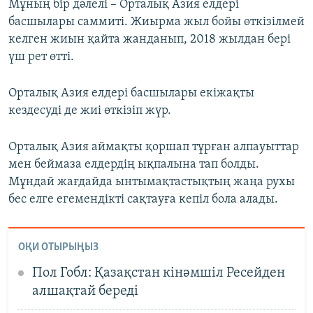
Мұның бір дәлелі – Орталық Азия елдері
басшылары саммиті. Жиырма жыл бойы өткізілмей
келген жиын қайта жанданып, 2018 жылдан бері
үш рет өтті.
Орталық Азия елдері басшылары екіжақты
кездесуді де жиі өткізіп жүр.
Орталық Азия аймақты қоршап тұрған алпауыттар
мен беймаза елдердің ықпалына тап болды.
Мұндай жағдайда ынтымақтастықтың жаңа рухы
бес елге егемендікті сақтауға кепіл бола алады.
ОҚИ ОТЫРЫҢЫЗ
Пол Гобл: Қазақстан кінәмшіл Ресейден
алшақтай береді