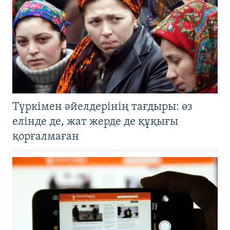
Түркімен әйелдерінің тағдыры: өз
елінде де, жат жерде де құқығы
қорғалмаған