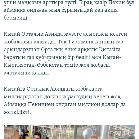
үшін маңызын арттыра түсті. Бірақ қазір Пекин бұл
аймаққа ондаған жыл бұрынғыдай көп ақша
бермейді.
Қытай Орталық Азияда жүзеге асырғысы келген
жобаларын аяқтады. Тек Түркіменстанның газ
орындарынан Орталық Азия арқылы Қытайға
баратын газ құбырының бір бөлігі мен Қытай-
Қырғызстан-Өзбекстан темір жол жобасы
аяқталмай қалды.
Қытайға Орталық Азиядағы жобаларға
миллиардтаған доллар жұмсаудың керегі жоқ.
Аймаққа Пекиннен ондаған миллион доллар да
жеткілікті.