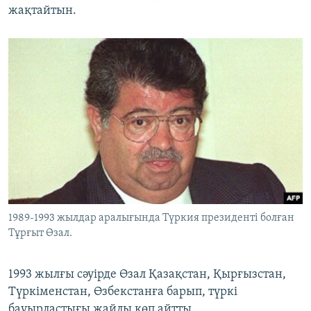
жақтайтын.
1989-1993 жылдар аралығында Түркия президенті болған
Тұрғыт Өзал.
1993 жылғы сәуірде Өзал Қазақстан, Қырғызстан,
Түркіменстан, Өзбекстанға барып, түркі
бауырластығы жайлы көп айтты.