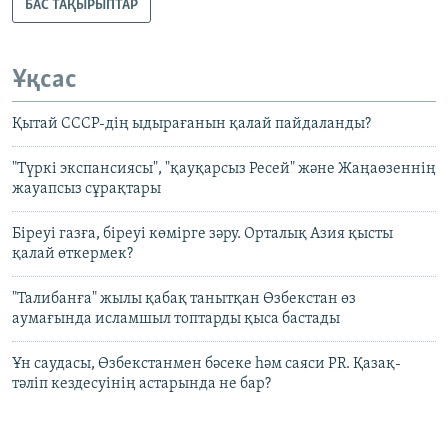
БАС ТАҚЫРЫПТАР
Ұқсас
Қытай СССР-дің ыдырағанын қалай пайдаланды?
"Түркі экспансиясы", "қауқарсыз Ресей" және Жаңаөзеннің
жауапсыз сұрақтары
Біреуі газға, біреуі көмірге зәру. Орталық Азия қысты
қалай өткермек?
"Талибанға" жылы қабақ танытқан Өзбекстан өз
аумағында исламшыл топтарды қыса бастады
Ұн саудасы, Өзбекстанмен бәсеке һәм саяси PR. Қазақ-
тәліп кездесуінің астарында не бар?