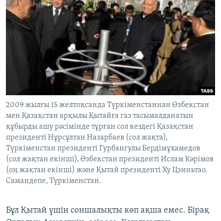
2009 жылғы 15 желтоқсанда Түркіменстаннан Өзбекстан
мен Қазақстан арқылы Қытайға газ тасымалданатын
құбырды ашу рәсімінде тұрған сол кездегі Қазақстан
президенті Нұрсұлтан Назарбаев (сол жақта),
Түркіменстан президенті Гурбангулы Бердімұхамедов
(сол жақтан екінші), Өзбекстан президенті Ислам Кәрімов
(оң жақтан екінші) және Қытай президенті Ху Цзиньтао.
Самандепе, Түркіменстан.
Бұл Қытай үшін соншалықты көп ақша емес. Бірақ