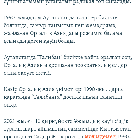
сүннит ағымын ұстанатын радикал топ саналады.
1990-жылдары Ауғанстанда тәліптер билікте
болғанда, тамыр-таныстық пен жемқорлық
жайлаған Орталық Азиядағы режимге балама
ұсынады деген қауіп болды.
Ауғанстанда "Талибан" билікке қайта оралған соң,
Орталық Азияны қоршаған теократиялық елдер
саны екеуге жетті.
Қазір Орталық Азия үкіметтері 1990-жылдарға
қарағанда "Талибанға" достық пиғыл танытып
отыр.
2021 жылғы 16 қыркүйекте Ұжымдық қауіпсіздік
туралы шарт ұйымының саммитінде Қырғызстан
президенті Садыр Жапаровтың
мәлімдемесі
1990-