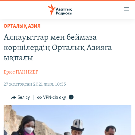
Accessibility
links
Skip
ОРТАЛЫҚ АЗИЯ
to
ЖАҢАЛЫҚТАР
Алпауыттар мен беймаза
main
САЯСАТ
content
көршілердің Орталық Азияға
AZATTYQTV
Skip
ықпалы
to
ҚАҢТАР ОҚИҒАСЫ
main
Брюс ПАННИЕР
АДАМ ҚҰҚЫҚТАРЫ
Navigation
Skip
27 желтоқсан 2021 жыл, 10:35
ӘЛЕУМЕТ
to
ӘЛЕМ
Бөлісу
VPN-сіз оқу
Search
АРНАЙЫ ЖОБАЛАР
Русский