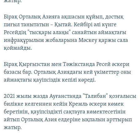
жатыр.
Бірақ Орталық Азияға ақшасын құйып, достық
пиғыл танытатын – Қытай. Кейбірі әлі күнге
Ресейдің "тысқары алаңы" санайтын аймақтағы
инфрақұрылым жобаларына Мәскеу қаржы сала
қоймайды.
Бірақ Қырғызстан мен Тәжікстанда Ресей әскери
базасы бар. Орталық Азиядағы кей үкіметтер оны
аймақтағы қауіпсіздік кепілі көреді.
2021 жылы жазда Ауғанстанда "Талибан" қозғалысы
билікке келгеннен кейін Кремль әскери көмек
беретінін, қауіпсіздікті сақтауға көмектесетінін
айтып Орталық Азия елдеріне ықпалын арттырып
жатыр.