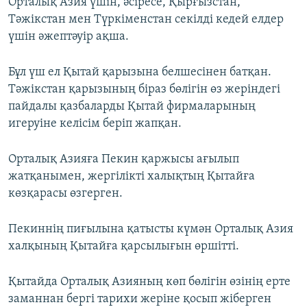
Орталық Азия үшін, әсіресе, Қырғызстан,
Тәжікстан мен Түркіменстан секілді кедей елдер
үшін әжептәуір ақша.
Бұл үш ел Қытай қарызына белшесінен батқан.
Тәжікстан қарызының біраз бөлігін өз жеріндегі
пайдалы қазбаларды Қытай фирмаларының
игеруіне келісім беріп жапқан.
Орталық Азияға Пекин қаржысы ағылып
жатқанымен, жергілікті халықтың Қытайға
көзқарасы өзгерген.
Пекиннің пиғылына қатысты күмән Орталық Азия
халқының Қытайға қарсылығын өршітті.
Қытайда Орталық Азияның көп бөлігін өзінің ерте
заманнан бергі тарихи жеріне қосып жіберген