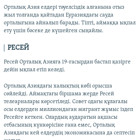
Орталық Азия елдері тәуелсіздік алғанына отыз
жыл толғанда қайтадан Еуразиядағы сауда
орталығына айналып барады. Тіпті, аймаққа ықпал
ету үшін бәсеке де күшейген сыңайлы.
РЕСЕЙ
Ресей Орталық Азияға 19-ғасырдан бастап қазірге
дейін ықпал етіп келеді.
Орталық Азиядағы халықтың көбі орысша
сөйлейді. Аймақтағы біршама жерде Ресей
телеарналары көрсетіледі. Совет одағы құлағалы
осы елдерден миллиондаған мигрант жұмыс іздеп
Ресейге кеткен. Олардың аударатын ақшасы
отбасының күнкөрісіне ғана емес, Орталық
Азиядағы кей елдердің экономикасына да септесіп