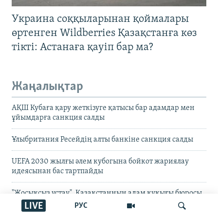
Украина соққыларынан қоймалары
өртенген Wildberries Қазақстанға көз
тікті: Астанаға қауіп бар ма?
Жаңалықтар
АҚШ Кубаға қару жеткізуге қатысы бар адамдар мен
ұйымдарға санкция салды
Ұлыбритания Ресейдің алты банкіне санкция салды
UEFA 2030 жылғы әлем кубогына бойкот жариялау
идеясынан бас тартпайды
"Жосықсыз ұстау". Қазақстанның адам құқығы бюросы
Ермек Нарымбаев жайлы мәлімдеме жасады
LIVE
РУС