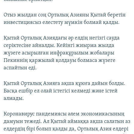
Отыз жылдан соң Орталық Азияны Қытай беретін
инвестициясыз елестету мүмкін болмай қалды.
Қытай Орталық Азиядағы әр елдің негізгі сауда
серіктесіне айналды. Кейінгі жиырма жылда
жүзеге асырылған инфрақұрылым жобалары
Пекиннің қаржылай қолдауы болмаса жүзеге
аспайтын еді.
Қытай Орталық Азияға ақша құюға дайын болды.
Басқа ешбір ел олай істегісі келмеді және істей
алмады.
Коронавирус пандемиясы әлем экономикасының
дамуын тежеді. Ал Қытай аймаққа ақша салатын аз
елдердің бірі болып қалды да, Орталық Азия елдері