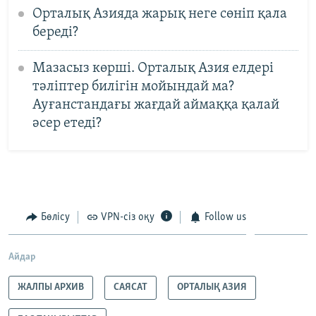
Орталық Азияда жарық неге сөніп қала
береді?
Мазасыз көрші. Орталық Азия елдері
тәліптер билігін мойындай ма?
Ауғанстандағы жағдай аймаққа қалай
әсер етеді?
Бөлісу
VPN-сіз оқу
Follow us
Айдар
ЖАЛПЫ АРХИВ
САЯСАТ
ОРТАЛЫҚ АЗИЯ