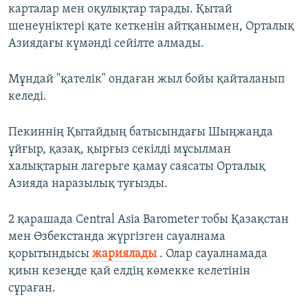
карталар мен оқулықтар тарады. Қытай
шенеуніктері қате кеткенін айтқанымен, Орталық
Азиядағы күмәнді сейілте алмады.
Мұндай "қателік" ондаған жыл бойы қайталанып
келеді.
Пекиннің Қытайдың батысындағы Шыңжаңда
ұйғыр, қазақ, қырғыз секілді мұсылман
халықтарын лагерьге қамау саясаты Орталық
Азияда наразылық туғызды.
2 қарашада Central Asia Barometer тобы Қазақстан
мен Өзбекстанда жүргізген сауалнама
қорытындысы
жариялады
. Олар сауалнамада
қиын кезеңде қай елдің көмекке келетінін
сұраған.