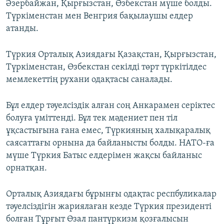
Әзербайжан, Қырғызстан, Өзбекстан мүше болды.
Түркіменстан мен Венгрия бақылаушы елдер
атанды.
Түркия Орталық Азиядағы Қазақстан, Қырғызстан,
Түркіменстан, Өзбекстан секілді төрт түркітілдес
мемлекеттің рухани одақтасы саналады.
Бұл елдер тәуелсіздік алған соң Анкарамен серіктес
болуға үміттенді. Бұл тек мәдениет пен тіл
ұқсастығына ғана емес, Түркияның халықаралық
саясаттағы орнына да байланысты болды. НАТО-ға
мүше Түркия Батыс елдерімен жақсы байланыс
орнатқан.
Орталық Азиядағы бұрынғы одақтас респбуликалар
тәуелсіздігін жариялаған кезде Түркия президенті
болған Тұрғыт Өзал пантүркизм қозғалысын