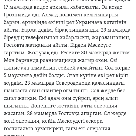
17 мамырда видео арқылы хабарласты. Ол кезде
Грозныйда еді. Ахмад полкімен келісімшарты
барын, ертеңінде екінші рет Украинаға кететінін
айтты. Барма дедім, бірақ тыңдамады. 29 мамырда
біреудің телефонынан хабарласып, жараланғанын,
Ростовта жатқанын айтты. Бірден Мәскеуге
тарттым. Жол ұзақ еді. Ресейге 30 мамырда жеттім.
Мен барғанда реанимацияда жатыр екен. Өзі
тыныс ала алмайтын, сөйлей алмайтын. Сол жерде
5 маусымға дейін болды. Оған күніне екі рет кіріп
жүрдім. 23 мамырда Северодонецк қаласындағы
шайқаста оған снайпер оғы тиіпті. Сол жерде бес
сағат жатқан. Екі адам оны сүйреп, әрең алып
шығыпты. Донецкіге жеткізіп, алты операция
жасаған. 28 мамырда Ростовқа апарған. Ол жерде
жеті операция, кейін Мәскеудегі әскери
госпитальға ауыстырып, тағы екі операция