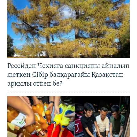
Ресейден Чехияға санкцияны айналып
жеткен Сібір балқарағайы Қазақстан
арқылы өткен бе?