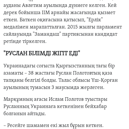
ауданы Авлетим ауылында дүниеге келген. Кей
дерек бойынша ІІМ арнайы жасағында қызмет
еткен. Баткен оқиғасына қатысып, "Ерлік"
медалімен марапатталған. 2015 жылғы парламент
сайлауында "Замандаш" партиясынан кандидат
ретінде тіркелген.
"РУСЛАН БІЛІМДІ ЖІГІТ ЕДІ"
Украинадағы соғыста Қырғызстанның тағы бір
азаматы
– 38 жастағы Руслан Полотовтың қаза
тапқаны белгілі болды. Талас облысы Үш-Қорған
ауылының тумасын 3 маусымда жерлеген.
Марқұмның ағасы Ислам Полотов туыстары
Русланның Украинаға кеткенінен бейхабар
болғанын айтады.
– Ресейге шамамен екі жыл бұрын кеткен.