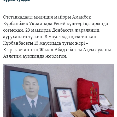
Отставкадағы милиция майоры Аманбек
Құрбанбаев Украинада Ресей күштері қатарында
соғысқан. 23 мамырда Донбасста жараланып,
ауруханаға түскен. 8 маусымда қаза тапқан
Құрбанбаевты 13 маусымда туған жері –
Қырғызстанның Жалал-Абад облысы Ақсы ауданы
Авлетим ауылында жерлеген.