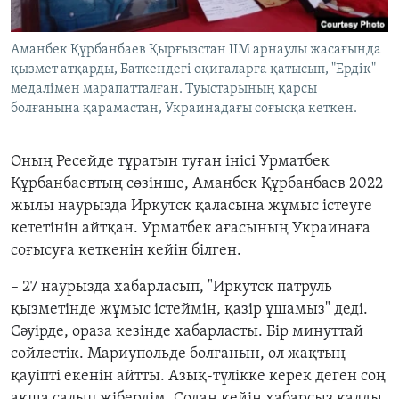
Аманбек Құрбанбаев Қырғызстан ІІМ арнаулы жасағында
қызмет атқарды, Баткендегі оқиғаларға қатысып, "Ердік"
медалімен марапатталған. Туыстарының қарсы
болғанына қарамастан, Украинадағы соғысқа кеткен.
Оның Ресейде тұратын туған інісі Урматбек
Құрбанбаевтың сөзінше, Аманбек Құрбанбаев 2022
жылы наурызда Иркутск қаласына жұмыс істеуге
кететінін айтқан. Урматбек ағасының Украинаға
соғысуға кеткенін кейін білген.
– 27 наурызда хабарласып, "Иркутск патруль
қызметінде жұмыс істеймін, қазір ұшамыз" деді.
Сәуірде, ораза кезінде хабарласты. Бір минуттай
сөйлестік. Мариупольде болғанын, ол жақтың
қауіпті екенін айтты. Азық-түлікке керек деген соң
ақша салып жібердім. Содан кейін хабарсыз қалды.