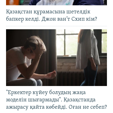
Қазақстан құрамасына шетелдік
бапкер келді. Джон ван’т Схип кім?
"Еркектер күйеу болудың жаңа
моделін шығармады". Қазақстанда
ажырасу қайта көбейді. Оған не себеп?