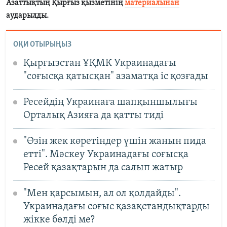
Азаттықтың Қырғыз қызметінің
материалынан
аударылды.
ОҚИ ОТЫРЫҢЫЗ
Қырғызстан ҰҚМК Украинадағы
"соғысқа қатысқан" азаматқа іс қозғады
Ресейдің Украинаға шапқыншылығы
Орталық Азияға да қатты тиді
"Өзін жек көретіндер үшін жанын пида
етті". Мәскеу Украинадағы соғысқа
Ресей қазақтарын да салып жатыр
"Мен қарсымын, ал ол қолдайды".
Украинадағы соғыс қазақстандықтарды
жікке бөлді ме?