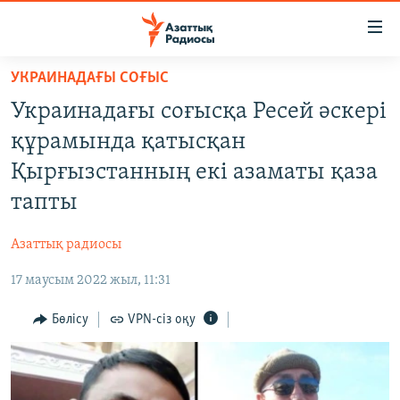
Accessibility
links
Skip
УКРАИНАДАҒЫ СОҒЫС
to
ЖАҢАЛЫҚТАР
Украинадағы соғысқа Ресей әскері
main
САЯСАТ
content
құрамында қатысқан
AZATTYQTV
Skip
Қырғызстанның екі азаматы қаза
to
ҚАҢТАР ОҚИҒАСЫ
тапты
main
АДАМ ҚҰҚЫҚТАРЫ
Navigation
Азаттық радиосы
Skip
ӘЛЕУМЕТ
to
17 маусым 2022 жыл, 11:31
ӘЛЕМ
Search
АРНАЙЫ ЖОБАЛАР
Бөлісу
VPN-сіз оқу
Русский