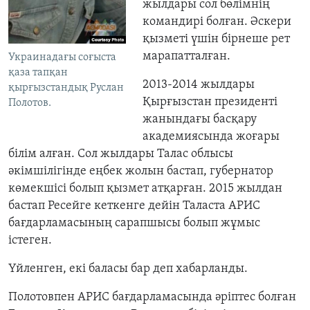
жылдары сол бөлімнің
командирі болған. Әскери
қызметі үшін бірнеше рет
марапатталған.
Украинадағы соғыста
қаза тапқан
2013-2014 жылдары
қырғызстандық Руслан
Қырғызстан президенті
Полотов.
жанындағы басқару
академиясында жоғары
білім алған. Сол жылдары Талас облысы
әкімшілігінде еңбек жолын бастап, губернатор
көмекшісі болып қызмет атқарған. 2015 жылдан
бастап Ресейге кеткенге дейін Таласта АРИС
бағдарламасының сарапшысы болып жұмыс
істеген.
Үйленген, екі баласы бар деп хабарланды.
Полотовпен АРИС бағдарламасында әріптес болған