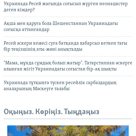
Украинада Ресей жағында соғысып жүрген неонацистер
деген кімдер?
Ақша мен қаруға бола Шешенстаннан Украинадағы
соғысқа аттанғандар
Ресей әскери кемесі суға батқанда хабарсыз кеткен тағы
бір теңізшінің аты-жөні анықталды
"Мама, мұнда сұмдық болып жатыр". Татарстаннан әскерге
алынған жігіт Украинадағы соғыстан бір-ақ шықты
Украинада тұтқынға түскен ресейлік сарбаздардың
аналарының Мәскеуге талабы
Оқыңыз. Көріңіз. Тыңдаңыз