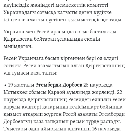
қауіпсіздік жөніндегі мемлекеттік комитеті
Украинадағы соғысқа қатысты деген күдікке
ілінген азаматтың үстінен қылмыстық іс қозғады.
Украина мен Ресей арасында соғыс басталғалы
Қырғызстан бейтарап ұстанымда екенін
мәлімдеген.
Ресей Украинаға басып кіргеннен бері ол елдегі
соғыста Ресей азаматтығын алған Қырғызстанның
үш тумасы қаза тапты:
• 19 жастағы
Эгемберди Дорбоев
25 наурызда
Ыстықкөл облысы Қараой ауылында жерленді. 22
наурызда Қырғызстанның Ресейдегі елшілігі Ресей
қарулы күштері қатарында келісімшарт бойынша
қызмет атқарып жүрген Ресей азаматы Эгемберди
Дорбоевтың қаза тапқанын ресми түрде растады.
Туыстары одан айырылып қалғанын 16 наурызда