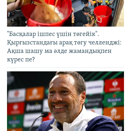
"Басқалар ішпес үшін төгейік".
Қырғызстандағы арақ төгу челленджі:
Ақша шашу ма әлде жамандықпен
күрес пе?