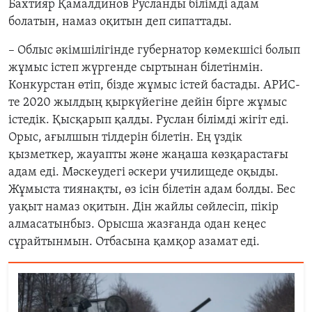
Бахтияр Қамалдинов Русланды білімді адам
болатын, намаз оқитын деп сипаттады.
– Облыс әкімшілігінде губернатор көмекшісі болып
жұмыс істеп жүргенде сыртынан білетінмін.
Конкурстан өтіп, бізде жұмыс істей бастады. АРИС
-
те 2020 жылдың қыркүйегіне дейін бірге жұмыс
істедік. Қысқарып қалды. Руслан білімді жігіт еді.
Орыс, ағылшын тілдерін білетін. Ең үздік
қызметкер, жауапты және жаңаша көзқарастағы
адам еді. Мәскеудегі әскери училищеде оқыды.
Жұмыста тиянақты, өз ісін білетін адам болды. Бес
уақыт намаз оқитын. Дін жайлы сөйлесіп, пікір
алмасатынбыз. Орысша жазғанда одан кеңес
сұрайтынмын. Отбасына қамқор азамат еді.