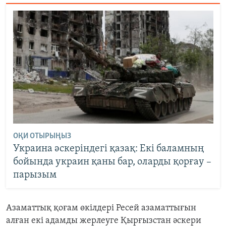
ОҚИ ОТЫРЫҢЫЗ
Украина әскеріндегі қазақ: Екі баламның
бойында украин қаны бар, оларды қорғау –
парызым
Азаматтық қоғам өкілдері Ресей азаматтығын
алған екі адамды жерлеуге Қырғызстан әскери