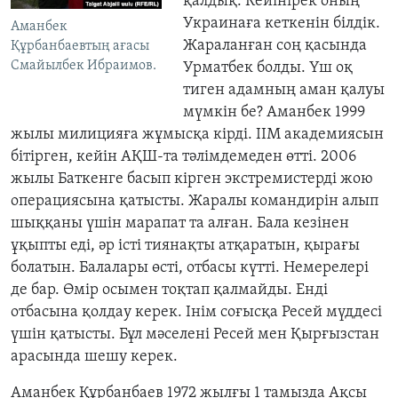
қалдық. Кейінірек оның
Украинаға кеткенін білдік.
Аманбек
Жараланған соң қасында
Құрбанбаевтың ағасы
Смайылбек Ибраимов.
Урматбек болды. Үш оқ
тиген адамның аман қалуы
мүмкін бе? Аманбек 1999
жылы милицияға жұмысқа кірді. ІІМ академиясын
бітірген, кейін АҚШ-та тәлімдемеден өтті. 2006
жылы Баткенге басып кірген экстремистерді жою
операциясына қатысты. Жаралы командирін алып
шыққаны үшін марапат та алған. Бала кезінен
ұқыпты еді, әр істі тиянақты атқаратын, қырағы
болатын. Балалары өсті, отбасы күтті. Немерелері
де бар. Өмір осымен тоқтап қалмайды. Енді
отбасына қолдау керек. Інім соғысқа Ресей мүддесі
үшін қатысты. Бұл мәселені Ресей мен Қырғызстан
арасында шешу керек.
Аманбек Құрбанбаев 1972 жылғы 1 тамызда Ақсы