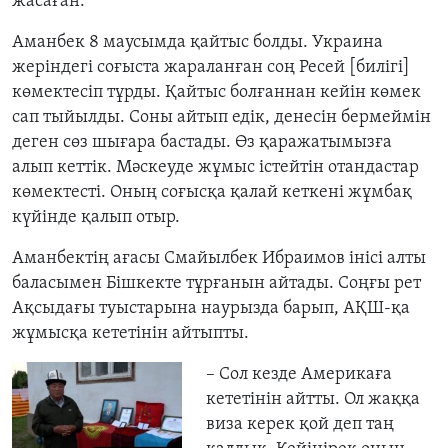
жасаған.
Аманбек 8 маусымда қайтыс болды. Украина
жеріндегі соғыста жараланған соң Ресей [билігі]
көмектесіп тұрды. Қайтыс болғаннан кейін көмек
сап тыйылды. Соны айтып едік, денесін бермеймін
деген сөз шығара бастады. Өз қаражатымызға
алып кеттік. Мәскеуде жұмыс істейтін отандастар
көмектесті. Оның соғысқа қалай кеткені жұмбақ
күйінде қалып отыр.
Аманбектің ағасы Смайылбек Ибраимов інісі алты
баласымен Бішкекте тұрғанын айтады. Соңғы рет
Ақсыдағы туыстарына наурызда барып, АҚШ-қа
жұмысқа кететінін айтыпты.
– Сол кезде Америкаға
кететінін айтты. Ол жаққа
виза керек қой деп таң