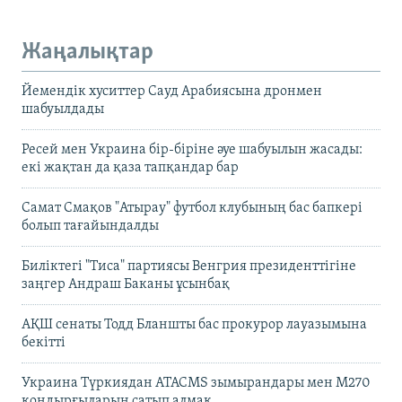
Жаңалықтар
Йемендік хуситтер Сауд Арабиясына дронмен
шабуылдады
Ресей мен Украина бір-біріне әуе шабуылын жасады:
екі жақтан да қаза тапқандар бар
Самат Смақов "Атырау" футбол клубының бас бапкері
болып тағайындалды
Биліктегі "Тиса" партиясы Венгрия президенттігіне
заңгер Андраш Баканы ұсынбақ
АҚШ сенаты Тодд Бланшты бас прокурор лауазымына
бекітті
Украина Түркиядан ATACMS зымырандары мен M270
қондырғыларын сатып алмақ