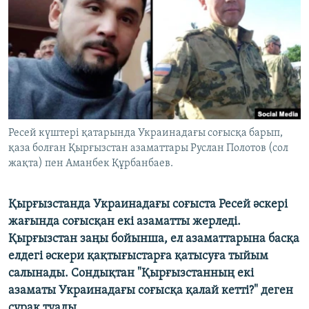
ЖАЗЫЛЫҢЫЗ
Басқа тілдерде
Ресей күштері қатарында Украинадағы соғысқа барып,
қаза болған Қырғызстан азаматтары Руслан Полотов (сол
жақта) пен Аманбек Құрбанбаев.
Қырғызстанда Украинадағы соғыста Ресей әскері
жағында соғысқан екі азаматты жерледі.
Қырғызстан заңы бойынша, ел азаматтарына басқа
елдегі әскери қақтығыстарға қатысуға тыйым
салынады. Сондықтан "Қырғызстанның екі
азаматы Украинадағы соғысқа қалай кетті?" деген
сұрақ туады.