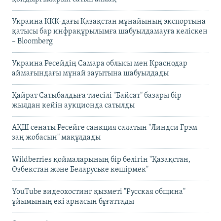
Украина КҚК-дағы Қазақстан мұнайының экспортына
қатысы бар инфрақұрылымға шабуылдамауға келіскен
– Bloomberg
Украина Ресейдің Самара облысы мен Краснодар
аймағындағы мұнай зауытына шабуылдады
Қайрат Сатыбалдыға тиесілі "Байсат" базары бір
жылдан кейін аукционда сатылды
АҚШ сенаты Ресейге санкция салатын "Линдси Грэм
заң жобасын" мақұлдады
Wildberries қоймаларының бір бөлігін "Қазақстан,
Өзбекстан және Беларуське көшірмек"
YouTube видеохостинг қызметі "Русская община"
ұйымының екі арнасын бұғаттады