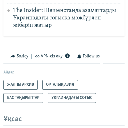
The Insider: Шешенстанда азаматтарды
Украинадағы соғысқа мәжбүрлеп
жіберіп жатыр
Бөлісу
VPN-сіз оқу
Follow us
Айдар
ЖАЛПЫ АРХИВ
ОРТАЛЫҚ АЗИЯ
БАС ТАҚЫРЫПТАР
УКРАИНАДАҒЫ СОҒЫС
Ұқсас