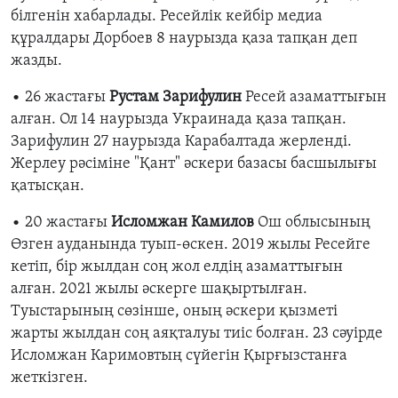
білгенін хабарлады. Ресейлік кейбір медиа
құралдары Дорбоев 8 наурызда қаза тапқан деп
жазды.
• 26 жастағы
Рустам Зарифулин
Ресей азаматтығын
алған. Ол 14 наурызда Украинада қаза тапқан.
Зарифулин 27 наурызда Карабалтада жерленді.
Жерлеу рәсіміне "Қант" әскери базасы басшылығы
қатысқан.
• 20 жастағы
Исломжан Камилов
Ош облысының
Өзген ауданында туып-өскен. 2019 жылы Ресейге
кетіп, бір жылдан соң жол елдің азаматтығын
алған. 2021 жылы әскерге шақыртылған.
Туыстарының сөзінше, оның әскери қызметі
жарты жылдан соң аяқталуы тиіс болған. 23 сәуірде
Исломжан Каримовтың сүйегін Қырғызстанға
жеткізген.