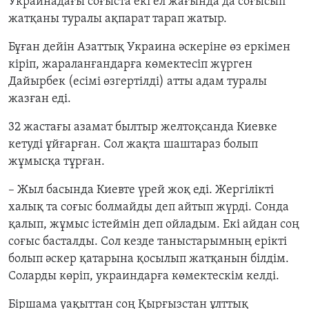
Украинадағы соғыста екі ел жағында да соғысып
жатқаны туралы ақпарат тарап жатыр.
Бұған дейін Азаттық Украина әскеріне өз еркімен
кіріп, жараланғандарға көмектесіп жүрген
Дайырбек (есімі өзгертілді) атты адам туралы
жазған еді.
32 жастағы азамат былтыр желтоқсанда Киевке
кетуді ұйғарған. Сол жақта шаштараз болып
жұмысқа тұрған.
– Жыл басында Киевте үрей жоқ еді. Жергілікті
халық та соғыс болмайды деп айтып жүрді. Сонда
қалып, жұмыс істеймін деп ойладым. Екі айдан соң
соғыс басталды. Сол кезде таныстарымның ерікті
болып әскер қатарына қосылып жатқанын білдім.
Соларды көріп, украиндарға көмектескім келді.
Біршама уақыттан соң Қырғызстан ұлттық