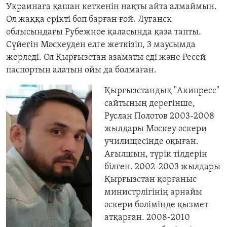
Украинаға қашан кеткенін нақты айта алмаймын.
Ол жаққа ерікті боп барған ғой. Луганск
облысындағы Рубежное қаласында қаза тапты.
Сүйегін Мәскеуден елге жеткізіп, 3 маусымда
жерледі. Ол Қырғызстан азаматы еді және Ресей
паспортын алатын ойы да болмаған.
Қырғызстандық "Акипресс"
сайтының дерегінше,
Руслан Полотов 2003-2008
жылдары Мәскеу әскери
училищесінде оқыған.
Ағылшын, түрік тілдерін
білген. 2002-2003 жылдары
Қырғызстан қорғаныс
министрлігінің арнайы
әскери бөлімінде қызмет
атқарған. 2008-2010