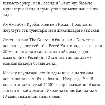
қызметкерлері мен Ресейдің "Қант" әуе базасы
мүшелері екі елдің туын ұстап қатысқанын сынға
алды.
Ал Аманбек Құрбанбаев пен Руслан Полотовты
жерлеуге тек туыстары мен жақындары қатысқан.
Өткен аптада The Guardian басылымы Батыстағы
дереккөздерге сүйеніп, Ресей Украинадағы соғыста
20 мыңнан астам сарбазынан айырылды деп
жазды. Киев Ресейдің 30 мыңнан астам адамы
майданда мерт болды дейді.
Мәскеу наурыздан кейін адам шығыны жайлы
дерек жарияламайтын болған. Наурызда Ресей
қорғаныс министрлігі 1351 әскери қызметкері қаза
тапқанын хабарлаған. Украина соғыс басталғалы
10 мың адамынан айырылды.