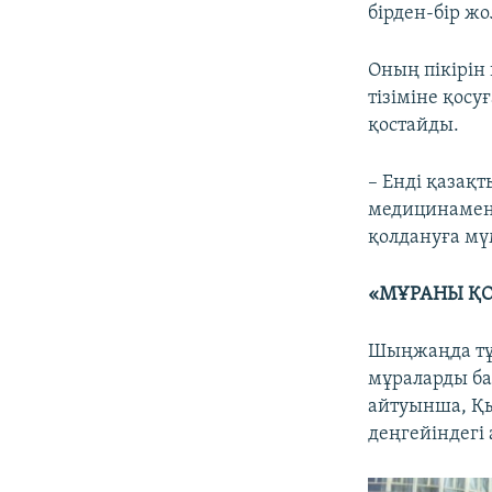
бірден-бір жо
Оның пікірін
тізіміне қос
қостайды.
– Енді қазақт
медицинамен 
қолдануға мүм
«МҰРАНЫ ҚО
Шыңжаңда тұр
мұраларды б
айтуынша, Қы
деңгейіндегі 