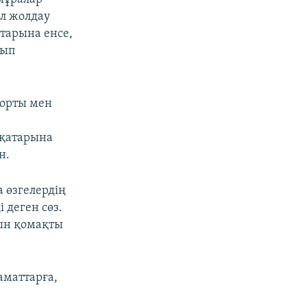
ол жолдау
тарына енсе,
қып
порты мен
қатарына
н.
а өзгелердің
 деген сөз.
йын қомақты
маттарға,