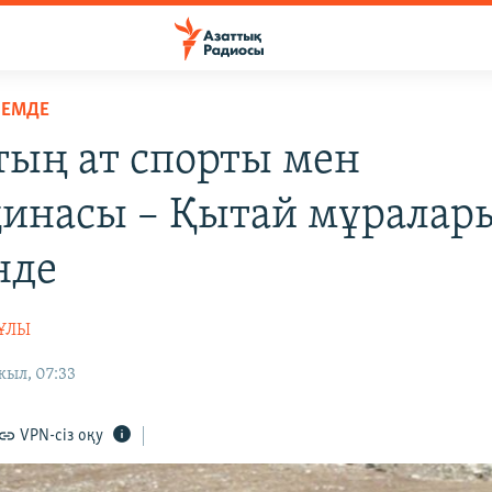
ЛЕМДЕ
тың ат спорты мен
инасы – Қытай мұралар
нде
ҰЛЫ
жыл, 07:33
VPN-сіз оқу