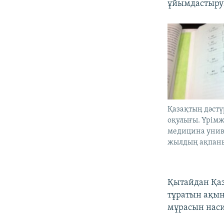
ұйымдастыруш
Қазақтың дәст
оқулығы. Үрім
медицина униве
жылдың ақпаны.
Қытайдан Қаз
тұратын ақы
мұрасын наси