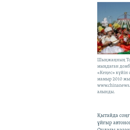
Шыңжаңның То
мыңдаған домб
«Кеңес» күйін 
мамыр 2010 жы
www.chinanews
алынды.
Қытайда соңғ
ұйғыр автоно