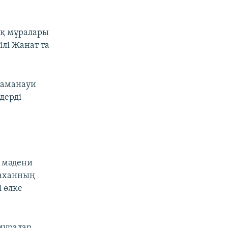
ық мұралары
ілі Жанат та
 заманауи
дерді
 мәдени
заханның
 өлке
 мұралар