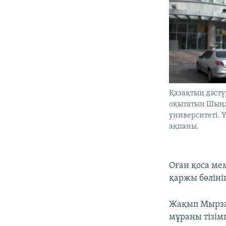
Қазақтың дәст
оқытатын Шың
университеті. 
ақпаны.
Оған қоса ме
қаржы бөліні
Жақып Мырза
мұраны тізімг