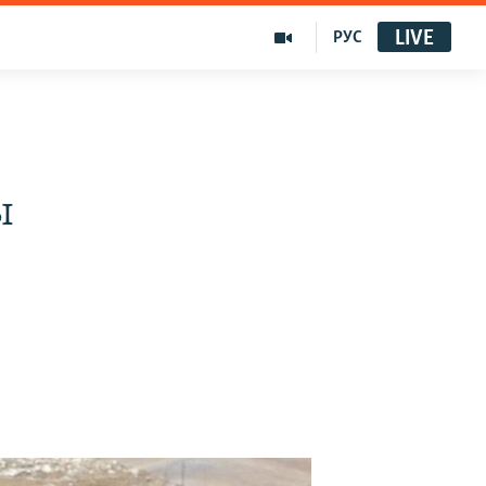
LIVE
РУС
ы