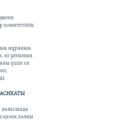
әдени
р комитетінің
лдық мұраның
и, өз ұлтының
аны үшін ол
ап,
ді.
НАСИХАТЫ
ы қаласында
 қазақ халқы