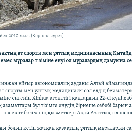
ек 2010 жыл. (Көрнекі сурет)
зақтың ат спорты мен ұлттық медицинасының Қытайд
емес мұралар тізіміне енуі ол мұралардың дамуына с
ыңжаң ұйғыр автономиялық ауданы Алтай аймағынд
ат спорты мен ұлттық медицинасы сол елдің беймате
міне енгенін Xinhua агенттігі қаңтардың 22-сі күні ха
қ азаматтары бұл тізімге енудің бірнеше себебі барын 
-насихат бөлімінің қызметкері Ақай Азаттық тілшісіне
лды болып кетіп жатқан қазақтың ұлттық мұраларын с