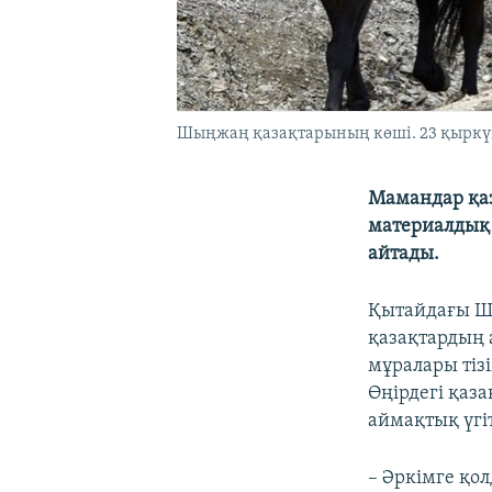
Шыңжаң қазақтарының көші. 23 қыркүй
Мамандар қа
материалдық 
айтады.
Қытайдағы Ш
қазақтардың 
мұралары тізі
Өңірдегі қаза
аймақтық үгіт
– Әркімге қо