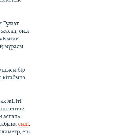
лекеттік
 Гүлзат
 жасап, оны
ы «Қытай
ың мұрасы
ашысы бір
р кітабына
қ жігіті
кішкентай
й аспап»
ітабына
енді
.
иметр, ені –