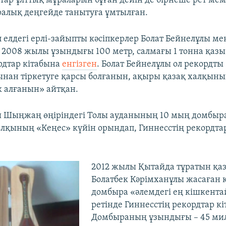
тар ұлттық мұраларын бұған дейін де бірнеше рет мем
алық деңгейде танытуға ұмтылған.
 елдегі ерлі-зайыпты кәсіпкерлер Болат Бейнелұлы мен
2008 жылы ұзындығы 100 метр, салмағы 1 тонна қазы
рдтар кітабына
енгізген
. Болат Бейнелұлы ол рекордт
ынан тіркетуге қарсы болғанын, ақыры қазақ халқын
к алғанын» айтқан.
ы Шыңжаң өңіріндегі Толы ауданының 10 мың домбыр
халқының «Кеңес» күйін орындап, Гиннесстің рекордта
​2012 жылы Қытайда тұратын қаза
Болатбек Кәрімханұлы жасаған 
домбыра «әлемдегі ең кішкента
ретінде Гиннесстің рекордтар к
Домбыраның ұзындығы – 45 милл