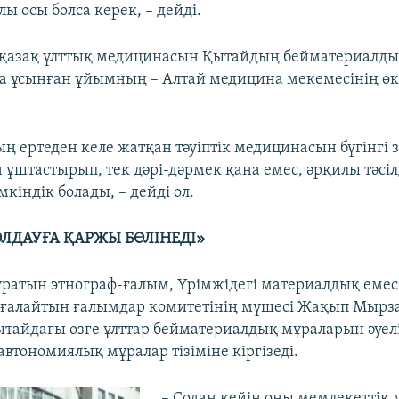
лы осы болса керек, – дейді.
 қазақ ұлттық медицинасын Қытайдың бейматериалд
уға ұсынған ұйымның – Алтай медицина мекемесінің өк
ың ертеден келе жатқан тәуіптік медицинасын бүгінгі
ұштастырып, тек дәрі-дәрмек қана емес, әрқилы тәсіл
кіндік болады, – дейді ол.
ЛДАУҒА ҚАРЖЫ БӨЛІНЕДІ»
атын этнограф-ғалым, Үрімжідегі материалдық емес
ағалайтын ғалымдар комитетінің мүшесі Жақып Мыр
тайдағы өзге ұлттар бейматериалдық мұраларын әуелі
автономиялық мұралар тізіміне кіргізеді.
​– Содан кейін оны мемлекеттік