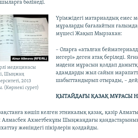
ыларға бөлінеді.
Үрімжідегі матариалдық емес м
мұраларды бағалайтын ғалымда
мүшесі Жақып Мырзахан:
– Оларға «аталған бейматериа
иегері» деген атақ беріледі. Яғн
мәдени мұрасын қолдап дамытқ
үрлі медицинасы
адамдарды жыл сайын марапатт
жі, Шыңжаң
шабыттандырып отырады, – дей
рситеті, 2013
 (Көрнекі сурет)
ҚЫТАЙДАҒЫ ҚАЗАҚ МҰРАСЫ 
ақстанға көшіп келген этникалық қазақ, қазір Алмат
н Алмасбек Ахметбекұлы Шыңжаңдағы қандастарының
хаттау жөніндегі пікірлерін қолдайды.