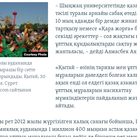
– Шыңжаң университетінде қаз
тәсілі туралы арнайы сабақ өтеді.
10 мың адамды бір демде жинап
тартқызу немесе «Қара жорға» б
секілді әрекеттер – сол жақтағы
ұлттық құндылықтарды сақтау 
жанталасы, – дейді Алмасбек А
лы ауданында
«Қытай – өзінің тарихы мен ұлт
ырашы бір сәтте
мұраларын дәлелдеп болған хал
орындады. Қытай, 30
ақын енді ол елдегі қазақ азама
л. Сурет
ұлттық мұраларын насихаттау
.com сайтынан
мүмкіндіктерін пайдаланып жа
айтады.
ы рет 2012 жылы жүргізілген халық санағы бойынша
миялық ауданында 1 миллион 400 мыңнан астам қазақ