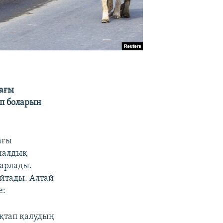
ағы
еп боларын
ағы
риалдық
барлады.
айтады. Алтай
​:
ақтап қалудың