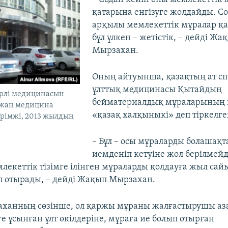
қатарына енгізуге жолдайды. С
арқылы мемлекеттік мұралар қа
бұл үлкен – жетістік, – дейді Жа
Мырзахан.
Оның айтуынша, қазақтың ат с
ұлттық медицинасы Қытайдың
үрлі медицинасын
бейматериалдық мұраларының 
жаң медицина
«қазақ халқыныкі» деп тіркелге
Үрімжі, 2013 жылдың
– Бұл – осы мұраларды болашақт
иемденіп кетуіне жол берілмейді
млекеттік тізімге ілінген мұраларды қолдауға жыл са
п отырады, – дейді Жақып Мырзахан.
ханның сөзінше, ол қаржы мұраны жалғастырушы аза
е ұсынған ұлт өкілдеріне, мұраға ие болып отырған