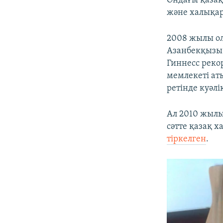
Ондағы қазақ
және халықар
2008 жылы ол
Азанбекқызы 
Гиннесс реко
мемлекеті ат
ретінде куәлі
Ал 2010 жыл
сәтте қазақ 
тіркелген
.