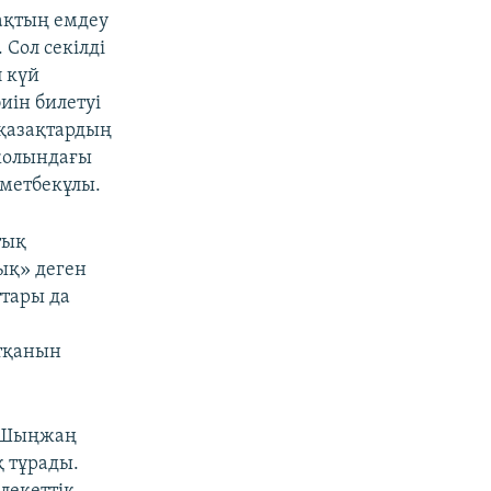
ақтың емдеу
 Сол секілді
 күй
иін билетуі
 қазақтардың
жолындағы
хметбекұлы.
тық
ық» деген
ттары да
тқанын
, Шыңжаң
 тұрады.