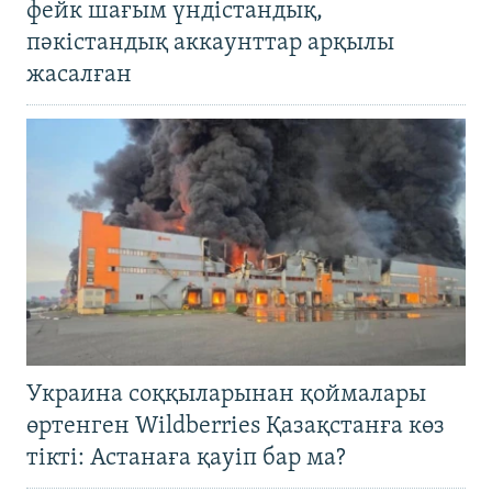
фейк шағым үндістандық,
пәкістандық аккаунттар арқылы
жасалған
Украина соққыларынан қоймалары
өртенген Wildberries Қазақстанға көз
тікті: Астанаға қауіп бар ма?