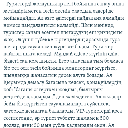
–Туристерді жолаушылар легі бойынша санау онша
жетілдірілмеген тәсіл екенін олардың өздері де
мойындайды. Ал өзге әдістерді пайдалана алмайды
немесе пайдаланғысы келмейді. Шын мәнінде,
туристер санын есептеп шығарудың еш қиындығы
жоқ. Ол үшін түбекке кіргендердің арасында тура
шекарада сауалнама жүргізсе болды. Туристер
пайызы шыға келеді. Мұндай әдіске жүгініп едік,
біздегі сан кем шықты. Егер аптасына тым болмаса
бір рет осы тәсіл бойынша мониторинг жүргізсе,
шындыққа жанасатын дерек алуға болады. Ал
Қырымда демалу бағасына келсек, қонақүйлердің
көбі "бағаны өзгерткен жоқпыз, былтырғы
деңгейде қалдырдық" деп мәлімдеген. Ал жылдар
бойы біз жүргізген сауалнамаларға сүйенсек,
лагерьде демалған балаларды, VIP-туристерді қоса
есептегенде, әр турист түбекте шамамен 500
доллар, яғни 30 мың рубль қалдырады екен. Ал