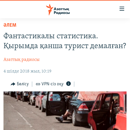
Accessibility
links
Skip
ӘЛЕМ
to
ЖАҢАЛЫҚТАР
Фантастикалы статистика.
main
САЯСАТ
content
Қырымда қанша турист демалған?
AZATTYQTV
Skip
to
Азаттық радиосы
ҚАҢТАР ОҚИҒАСЫ
main
4 шілде 2018 жыл, 10:19
АДАМ ҚҰҚЫҚТАРЫ
Navigation
Skip
ӘЛЕУМЕТ
Бөлісу
VPN-сіз оқу
to
ӘЛЕМ
Search
АРНАЙЫ ЖОБАЛАР
Русский