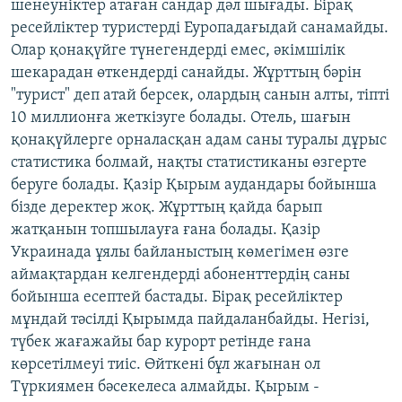
шенеуніктер атаған сандар дәл шығады. Бірақ
ресейліктер туристерді Еуропадағыдай санамайды.
Олар қонақүйге түнегендерді емес, әкімшілік
шекарадан өткендерді санайды. Жұрттың бәрін
"турист" деп атай берсек, олардың санын алты, тіпті
10 миллионға жеткізуге болады. Отель, шағын
қонақүйлерге орналасқан адам саны туралы дұрыс
статистика болмай, нақты статистиканы өзгерте
беруге болады. Қазір Қырым аудандары бойынша
бізде деректер жоқ. Жұрттың қайда барып
жатқанын топшылауға ғана болады. Қазір
Украинада ұялы байланыстың көмегімен өзге
аймақтардан келгендерді абоненттердің саны
бойынша есептей бастады. Бірақ ресейліктер
мұндай тәсілді Қырымда пайдаланбайды. Негізі,
түбек жағажайы бар курорт ретінде ғана
көрсетілмеуі тиіс. Өйткені бұл жағынан ол
Түркиямен бәсекелеса алмайды. Қырым -