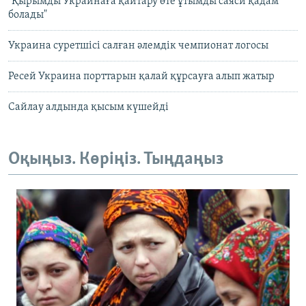
"Қырымды Украинаға қайтару өте ұтымды саяси қадам
болады"
Украина суретшісі салған әлемдік чемпионат логосы
Ресей Украина порттарын қалай құрсауға алып жатыр
Сайлау алдында қысым күшейді
Оқыңыз. Көріңіз. Тыңдаңыз