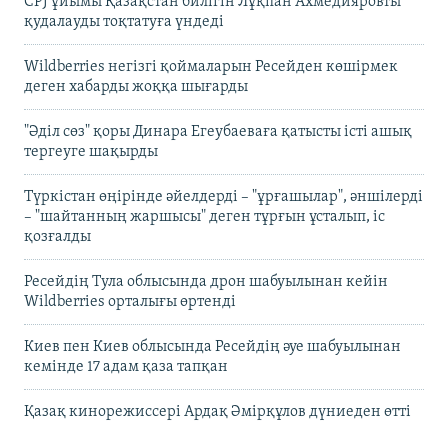
CPJ ұйымы Қазақстан билігін Лұқпан Ахмедияровты
қудалауды тоқтатуға үндеді
Wildberries негізгі қоймаларын Ресейден көшірмек
деген хабарды жоққа шығарды
"Әділ сөз" қоры Динара Егеубаеваға қатысты істі ашық
тергеуге шақырды
Түркістан өңірінде әйелдерді – "ұрғашылар", әншілерді
– "шайтанның жаршысы" деген тұрғын ұсталып, іс
қозғалды
Ресейдің Тула облысында дрон шабуылынан кейін
Wildberries орталығы өртенді
Киев пен Киев облысында Ресейдің әуе шабуылынан
кемінде 17 адам қаза тапқан
Қазақ кинорежиссері Ардақ Әмірқұлов дүниеден өтті