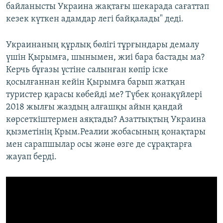
байланысты Украина жақтағы шекарада сағаттап
кезек күткен адамдар легі байқалады" деді.
Украинаның құрлық бөлігі тұрғындары демалу
үшін Қырымға, шынымен, жиі бара бастады ма?
Керчь бұғазы үстіне салынған көпір іске
қосылғаннан кейін Қырымға барып жатқан
туристер қарасы көбейді ме? Түбек қонақүйлері
2018 жылғы жаздың алғашқы айын қандай
көрсеткіштермен аяқтады? Азаттықтың Украина
қызметінің Крым.Реалии жобасының қонақтары
мен сарапшылар осы және өзге де сұрақтарға
жауап берді.