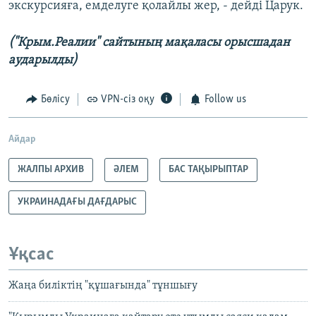
экскурсияға, емделуге қолайлы жер, - дейді Царук.
(
"
Крым.Реалии
"
сайтының мақаласы орысшадан
аударылды)
Бөлісу
VPN-сіз оқу
Follow us
Айдар
ЖАЛПЫ АРХИВ
ӘЛЕМ
БАС ТАҚЫРЫПТАР
УКРАИНАДАҒЫ ДАҒДАРЫС
Ұқсас
Жаңа биліктің "құшағында" тұншығу