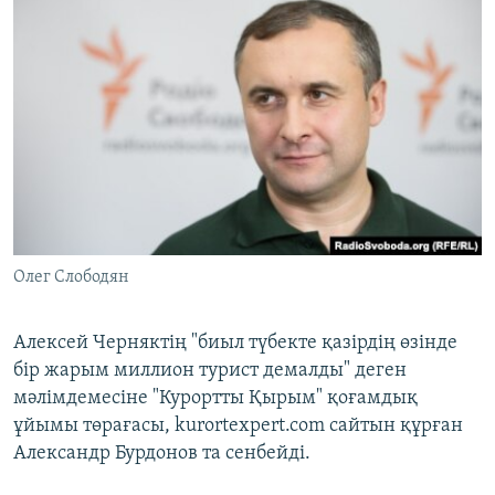
Олег Слободян
Алексей Черняктің "биыл түбекте қазірдің өзінде
бір жарым миллион турист демалды" деген
мәлімдемесіне "Курортты Қырым" қоғамдық
ұйымы төрағасы, kurortexpert.com сайтын құрған
Александр Бурдонов та сенбейді.