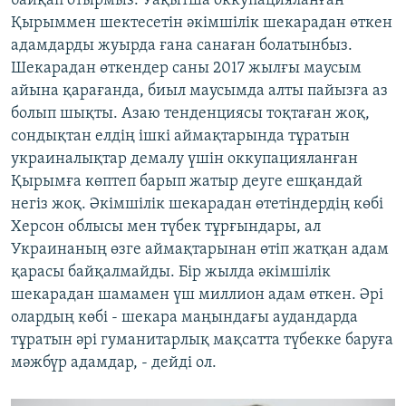
байқап отырмыз. Уақытша оккупацияланған
Қырыммен шектесетін әкімшілік шекарадан өткен
адамдарды жуырда ғана санаған болатынбыз.
Шекарадан өткендер саны 2017 жылғы маусым
айына қарағанда, биыл маусымда алты пайызға аз
болып шықты. Азаю тенденциясы тоқтаған жоқ,
сондықтан елдің ішкі аймақтарында тұратын
украиналықтар демалу үшін оккупацияланған
Қырымға көптеп барып жатыр деуге ешқандай
негіз жоқ. Әкімшілік шекарадан өтетіндердің көбі
Херсон облысы мен түбек тұрғындары, ал
Украинаның өзге аймақтарынан өтіп жатқан адам
қарасы байқалмайды. Бір жылда әкімшілік
шекарадан шамамен үш миллион адам өткен. Әрі
олардың көбі - шекара маңындағы аудандарда
тұратын әрі гуманитарлық мақсатта түбекке баруға
мәжбүр адамдар, - дейді ол.