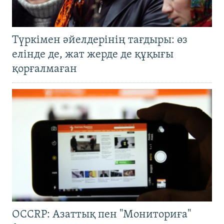
Түркімен әйелдерінің тағдыры: өз
елінде де, жат жерде де құқығы
қорғалмаған
OCCRP: Азаттық пен "Мониториға"