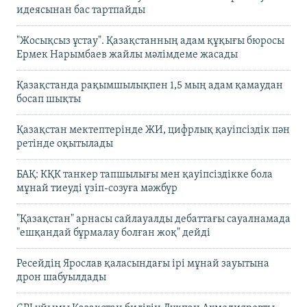
идеясынан бас тартпайды
"Жосықсыз ұстау". Қазақстанның адам құқығы бюросы
Ермек Нарымбаев жайлы мәлімдеме жасады
Қазақстанда рақымшылықпен 1,5 мың адам қамаудан
босап шықты
Қазақстан мектептерінде ЖИ, цифрлық қауіпсіздік пән
ретінде оқытылады
БАҚ: КҚК танкер тапшылығы мен қауіпсіздікке бола
мұнай тиеуді үзіп-созуға мәжбүр
"Қазақстан" арнасы сайлауалды дебаттағы сауалнамада
"ешқандай бұрмалау болған жоқ" дейді
Ресейдің Ярослав қаласындағы ірі мұнай зауытына
дрон шабуылдады