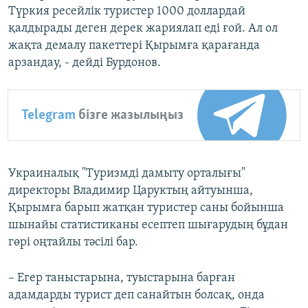
Түркия ресейлік туристер 1000 доллардай
қалдырады деген дерек жариялап еді ғой. Ал ол
жақта демалу пакеттері Қырымға қарағанда
арзандау, - дейді Бурдонов.
Telegram
бізге жазылыңыз
Украиналық "Туризмді дамыту орталығы"
директоры Владимир Царуктың айтуынша,
Қырымға барып жатқан туристер саны бойынша
шынайы статистиканы есептеп шығарудың бұдан
гөрі оңтайлы тәсілі бар.
– Егер таныстарына, туыстарына барған
адамдарды турист деп санайтын болсақ, онда