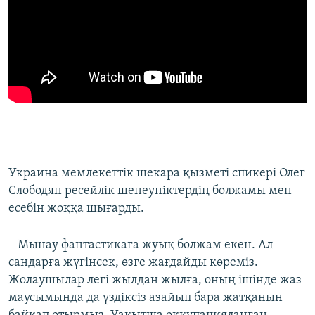
Украина мемлекеттік шекара қызметі спикері Олег
Слободян ресейлік шенеуніктердің болжамы мен
есебін жоққа шығарды.
– Мынау фантастикаға жуық болжам екен. Ал
сандарға жүгінсек, өзге жағдайды көреміз.
Жолаушылар легі жылдан жылға, оның ішінде жаз
маусымында да үздіксіз азайып бара жатқанын