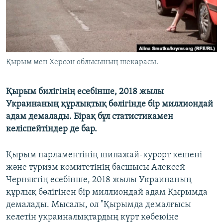
ЖАЗЫЛЫҢЫЗ
Басқа тілдерде
Қырым мен Херсон облысының шекарасы.
Қырым билігінің есебінше, 2018 жылы
Украинаның құрлықтық бөлігінде бір миллиондай
адам демалады. Бірақ бұл статистикамен
келіспейтіндер де бар.
Қырым парламентінің шипажай-курорт кешені
және туризм комитетінің басшысы Алексей
Черняктің есебінше, 2018 жылы Украинаның
құрлық бөлігінен бір миллиондай адам Қырымда
демалады. Мысалы, ол "Қырымда демалғысы
келетін украиналықтардың күрт көбеюіне