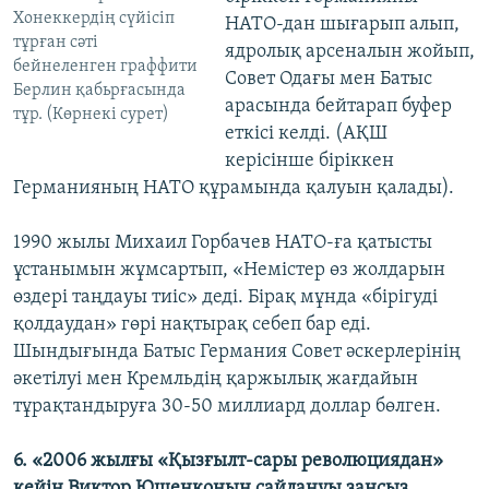
Хонеккердің сүйісіп
НАТО-дан шығарып алып,
тұрған сәті
ядролық арсеналын жойып,
бейнеленген граффити
Совет Одағы мен Батыс
Берлин қабьрғасында
арасында бейтарап буфер
тұр. (Көрнекі сурет)
еткісі келді. (АҚШ
керісінше біріккен
Германияның НАТО құрамында қалуын қалады).
1990 жылы Михаил Горбачев НАТО-ға қатысты
ұстанымын жұмсартып, «Немістер өз жолдарын
өздері таңдауы тиіс» деді. Бірақ мұнда «бірігуді
қолдаудан» гөрі нақтырақ себеп бар еді.
Шындығында Батыс Германия Совет әскерлерінің
әкетілуі мен Кремльдің қаржылық жағдайын
тұрақтандыруға 30-50 миллиард доллар бөлген.
6. «2006 жылғы «Қызғылт-сары революциядан»
кейін Виктор Ющенконың сайлануы заңсыз