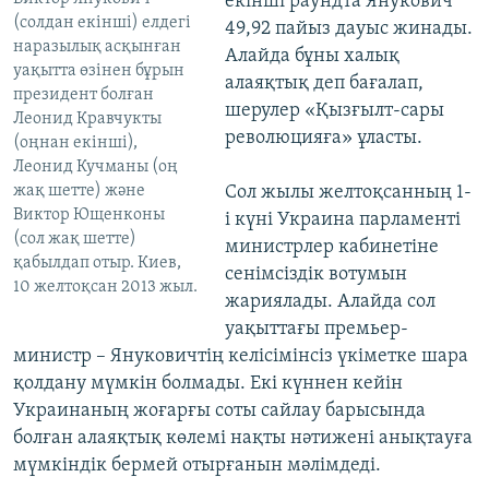
екінші раундта Янукович
(солдан екінші) елдегі
49,92 пайыз дауыс жинады.
наразылық асқынған
Алайда бұны халық
уақытта өзінен бұрын
алаяқтық деп бағалап,
президент болған
шерулер «Қызғылт-сары
Леонид Кравчукты
революцияға» ұласты.
(оңнан екінші),
Леонид Кучманы (оң
жақ шетте) және
Сол жылы желтоқсанның 1-
Виктор Ющенконы
і күні Украина парламенті
(сол жақ шетте)
министрлер кабинетіне
қабылдап отыр. Киев,
сенімсіздік вотумын
10 желтоқсан 2013 жыл.
жариялады. Алайда сол
уақыттағы премьер-
министр – Януковичтің келісімінсіз үкіметке шара
қолдану мүмкін болмады. Екі күннен кейін
Украинаның жоғарғы соты сайлау барысында
болған алаяқтық көлемі нақты нәтижені анықтауға
мүмкіндік бермей отырғанын мәлімдеді.