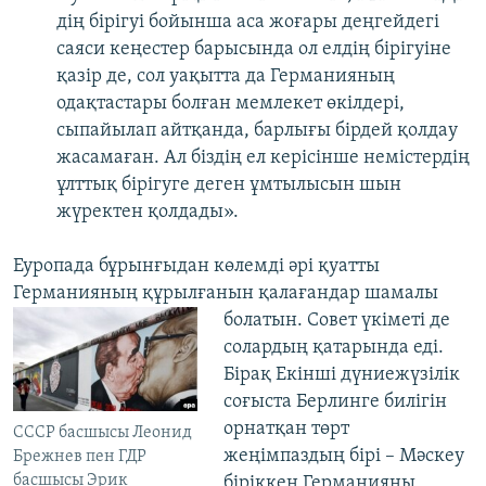
дің бірігуі бойынша аса жоғары деңгейдегі
саяси кеңестер барысында ол елдің бірігуіне
қазір де, сол уақытта да Германияның
одақтастары болған мемлекет өкілдері,
сыпайылап айтқанда, барлығы бірдей қолдау
жасамаған. Ал біздің ел керісінше немістердің
ұлттық бірігуге деген ұмтылысын шын
жүректен қолдады».
Еуропада бұрынғыдан көлемді әрі қуатты
Германияның құрылғанын қалағандар
шамалы
болатын. Совет үкіметі де
солардың қатарында еді.
Бірақ Екінші дүниежүзілік
соғыста Берлинге билігін
орнатқан төрт
СССР басшысы Леонид
жеңімпаздың бірі – Мәскеу
Брежнев пен ГДР
басшысы Эрик
біріккен Германияны