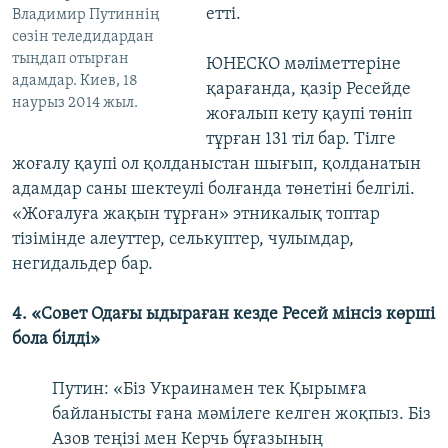
етті.
Владимир Путиннің
сөзін теледидардан
тыңдап отырған
ЮНЕСКО мәліметтеріне
адамдар. Киев, 18
қарағанда, қазір Ресейде
наурыз 2014 жыл.
жоғалып кету қаупі төніп
тұрған 131 тіл бар. Тілге
жоғалу қаупі ол қолданыстан шығып, қолданатын
адамдар саны шектеулі болғанда төнетіні белгілі.
«Жоғалуға жақын тұрған» этникалық топтар
тізімінде алеуттер, селькуптер, чулымдар,
негидальдер бар.
4. «Совет Одағы ыдыраған кезде Ресей мінсіз көрші
бола білді»
Путин: «Біз Украинамен тек Қырымға
байланысты ғана мәмілеге келген жоқпыз. Біз
Азов теңізі мен Керчь бұғазының