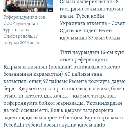
Осман империясынан 18-
ғасырдың соңында тартып
алған. Түбек кейін
Референдумнан соң
Украинаға өткенше - Совет
СССР туын ұстап
тұрған адам.
Одағы кезіндегі Ресей
Симферополь, 17
құрамында 37 жыл болды.
наурыз 2014 жыл.
Тіпті наурыздың 16-сы күні
өткен референдумға
Қырым халқының (көпшілігі этникалық орыстар
болғанынан қарамастан) 40 пайызы ғана
қатыстып, оның 97 пайызы Ресейге қосылуға дауыс
берді. Қырымның қазір этникалық азшылық болып
отырған автохтонды халқы – қырым татарлары
референдумға бойкот жариялады. Украиндардың
да көбі осылай етті. Билік қырым татарларына
әлден-ақ қысым көрсете бастады. Бір татар азамат
Ресейдің түбекті қосып алуына қарсы пікір