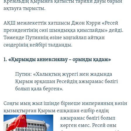
Кремльдің Қырымға қатысты тарихи дауы барын
ақтауға тырысты.
АҚШ мемлекеттік хатшысы Джон Кэрри «Ресей
президентінің сөзі шындыққа қиыспайды» дейді.
Төменде Путиннің өзіне ыңғайлап айтқан
сөздерінің кейбірі талданды.
1. «Қырымды аннексиялау – орынды қадам»
Путин: «Халықтың жүрегі мен жадында
Қырым әрқашан Ресейдің ажырамас бөлігі
болып қала берген».
Соңғы мың жыл ішінде бірнеше империяның көзін
қызықтырған Қырым ешқашан
ешбір елдің
ажырамас бөлігі болып
көрген емес. Ресей оны