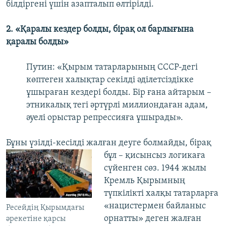
білдіргені үшін азапталып өлтірілді.
2. «Қаралы кездер болды, бірақ ол барлығына
қаралы болды»
Путин: «Қырым татарларының СССР-дегі
көптеген халықтар секілді әділетсіздікке
ұшыраған кездері болды. Бір ғана айтарым –
этникалық тегі әртүрлі миллиондаған адам,
әуелі орыстар репрессияға ұшырады».
Бұны үзілді-кесілді жалған деуге болмайды, бірақ
бұл – қисынсыз логикаға
сүйенген сөз. 1944 жылы
Кремль Қырымның
түпкілікті халқы татарларға
«нацистермен байланыс
Ресейдің Қырымдағы
орнатты» деген жалған
әрекетіне қарсы