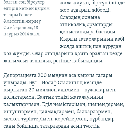
болған соң біреулер
жала жауып, бір түн ішінде
өлтіріп кеткен қырым
жер аударып жіберді.
татары Решат
Олардың орнына
Әметовтің жерлеу.
этникалық орыстарды
Симферополь, 18
қоныстандыра бастады.
наурыз 2014 жыл.
Қырым татарларының көбі
жолда аштық пен аурудан
көз жұмды. Олар отандарына қайта оралған кезде
жағымсыз азшылық ретінде қабылданды.
Депортацияға 200 мыңнан аса қырым татары
ұшырады. Бұл – Иосиф Сталиннің кезінде
қырылған 20 миллион адаммен – кулактармен,
поляктармен, Балтық теңізі жағалауының
халықтарымен, Еділ немістерімен, шешендермен,
ингуштармен, қалмақтармен, балқарлармен,
месхет түріктерімен, корейлермен, құрбандар
саны бойынша татарлардан асып түсетін