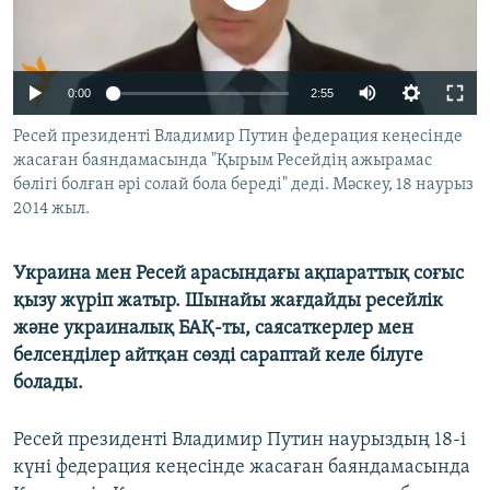
ЖАЗЫЛЫҢЫЗ
0:00
2:55
Басқа тілдерде
Ресей президенті Владимир Путин федерация кеңесінде
жасаған баяндамасында "Қырым Ресейдің ажырамас
бөлігі болған әрі солай бола береді" деді. Мәскеу, 18 наурыз
2014 жыл.
Украина мен Ресей арасындағы ақпараттық соғыс
қызу жүріп жатыр. Шынайы жағдайды ресейлік
және украиналық БАҚ-ты, саясаткерлер мен
белсенділер айтқан сөзді сараптай келе білуге
болады.
Ресей президенті Владимир Путин наурыздың 18-і
күні федерация кеңесінде жасаған баяндамасында