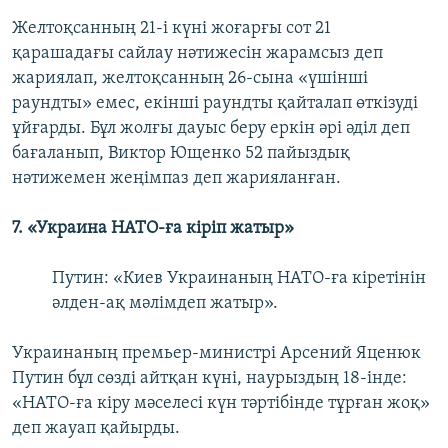
Желтоқсанның 21-і күні жоғарғы сот 21
қарашадағы сайлау нәтижесін жарамсыз деп
жариялап, желтоқсанның 26-сына «үшінші
раундты» емес, екінші раундты қайталап өткізуді
ұйғарды. Бұл жолғы дауыс беру еркін әрі әділ деп
бағаланып, Виктор Ющенко 52 пайыздық
нәтижемен жеңімпаз деп жарияланған.
7. «Украина НАТО-ға кіріп жатыр»
Путин: «Киев Украинаның НАТО-ға кіретінін
әлден-ақ мәлімдеп жатыр».
Украинаның премьер-министрі Арсений Яценюк
Путин бұл сөзді айтқан күні, наурыздың 18-інде:
«НАТО-ға кіру мәселесі күн тәртібінде тұрған жоқ»
деп жауап қайырды.