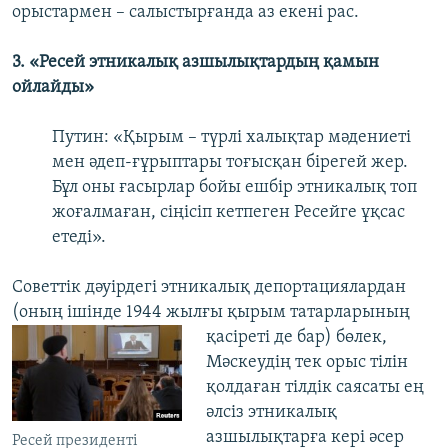
орыстармен – салыстырғанда аз екені рас.
3. «Ресей этникалық азшылықтардың қамын
ойлайды»
Путин: «Қырым – түрлі халықтар мәдениеті
мен әдеп-ғұрыптары тоғысқан бірегей жер.
Бұл оны ғасырлар бойы ешбір этникалық топ
жоғалмаған, сіңісіп кетпеген Ресейге ұқсас
етеді».
Советтік дәуірдегі этникалық депортациялардан
(оның ішінде 1944 жылғы қырым
татарларының
қасіреті де бар) бөлек,
Мәскеудің тек орыс тілін
қолдаған тілдік саясаты ең
әлсіз этникалық
азшылықтарға кері әсер
Ресей президенті