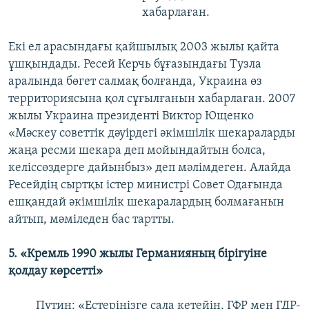
хабарлаған.
Екі ел арасындағы қайшылық 2003 жылы қайта
ұшқындады. Ресей Керчь бұғазындағы Тузла
аралында бөгет салмақ болғанда, Украина өз
территориясына қол сұғылғанын хабарлаған. 2007
жылы Украина президенті Виктор Ющенко
«Мәскеу советтік дәуірдегі әкімшілік шекараларды
жаңа ресми шекара деп мойындайтын болса,
келіссөздерге дайынбыз» деп мәлімдеген. Алайда
Ресейдің сыртқы істер министрі Совет Одағында
ешқандай әкімшілік шекаралардың болмағанын
айтып, мәміледен бас тартты.
5. «Кремль 1990 жылы Германияның бірігуіне
қолдау көрсетті»
Путин: «Естеріңізге сала кетейін, ГФР мен ГДР-