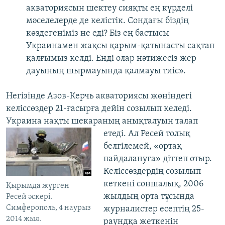
акваториясын шектеу сияқты ең күрделі
мәселелерде де келістік. Сондағы біздің
көздегеніміз не еді? Біз ең бастысы
Украинамен жақсы қарым-қатынасты сақтап
қалғымыз келді. Енді олар нәтижесіз жер
дауының шырмауында қалмауы тиіс».
Негізінде Азов-Керчь акваториясы жөніндегі
келіссөздер 21-ғасырға дейін созылып келеді.
Украина нақты шекараның анықталуын талап
етеді. Ал Ресей
толық
белгілемей, «ортақ
пайдалануға» діттеп отыр.
Келіссөздердің созылып
кеткені соншалық, 2006
Қырымда жүрген
жылдың орта тұсында
Ресей әскері.
Симферополь, 4 наурыз
журналистер есептің 25-
2014 жыл.
раундқа жеткенін