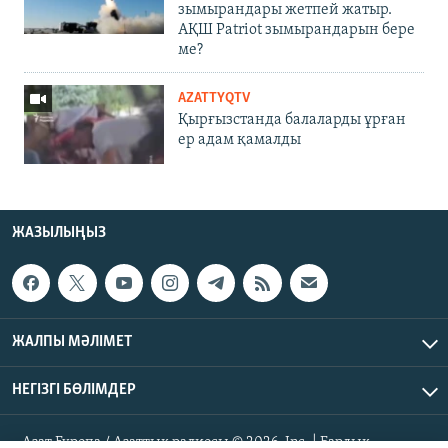
зымырандары жетпей жатыр.
АҚШ Patriot зымырандарын бере
ме?
AZATTYQTV
Қырғызстанда балаларды ұрған
ер адам қамалды
ЖАЗЫЛЫҢЫЗ
ЖАЛПЫ МӘЛІМЕТ
НЕГІЗГІ БӨЛІМДЕР
Азат Еуропа / Азаттық радиосы © 2026, Inc. | Барлық