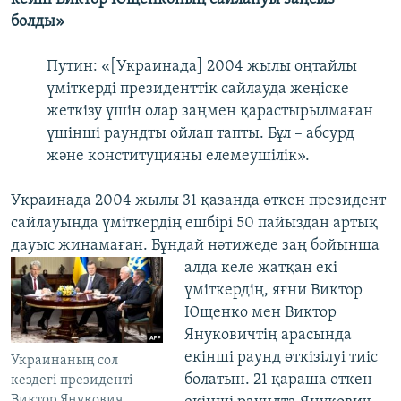
болды»
Путин: «[Украинада] 2004 жылы оңтайлы
үміткерді президенттік сайлауда жеңіске
жеткізу үшін олар заңмен қарастырылмаған
үшінші раундты ойлап тапты. Бұл – абсурд
және конституцияны елемеушілік».
Украинада 2004 жылы 31 қазанда өткен президент
сайлауында үміткердің ешбірі 50 пайыздан артық
дауыс жинамаған. Бұндай нәтижеде заң бойынша
алда келе
жатқан екі
үміткердің, яғни Виктор
Ющенко мен Виктор
Януковичтің арасында
екінші раунд өткізілуі тиіс
Украинаның сол
болатын. 21 қараша өткен
кездегі президенті
Виктор Янукович