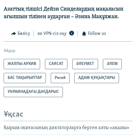
Азаттық тілшісі Дейзи Синделардың мақаласын
ағылшын тілінен аударған – Әзина Мақұлжан.
Бөлісу
VPN-сіз оқу
Follow us
Айдар
ЖАЛПЫ АРХИВ
САЯСАТ
ӘЛЕУМЕТ
ӘЛЕМ
БАС ТАҚЫРЫПТАР
Ресей
АДАМ ҚҰҚЫҚТАРЫ
УКРАИНАДАҒЫ ДАҒДАРЫС
Ұқсас
Қырым оқиғасының диктаторларға берген алты «ақылы»