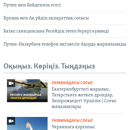
Путин мен Байденнің егесі
Кремль мен Ақ үйдің ақпараттық соғысы
Батыс санкциясына Ресейдің төтеп берері күмәнді
Путин-Назарбаев телефон әңгімесін Ақорда жарияламады
Оқыңыз. Көріңіз. Тыңдаңыз
УКРАИНАДАҒЫ СОҒЫС
Екатеринбургтегі жарылыс,
Татарстанға жеткен дрондар,
Запорожьедегі тіршілік | Cоғыс
жаңалықтары
УКРАИНАДАҒЫ СОҒЫС
Украинаға қорғаныс