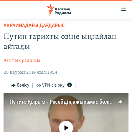
Accessibility
links
Skip
УКРАИНАДАҒЫ ДАҒДАРЫС
to
ЖАҢАЛЫҚТАР
Путин тарихты өзіне ыңғайлап
main
САЯСАТ
content
айтады
AZATTYQTV
Skip
to
Азаттық радиосы
ҚАҢТАР ОҚИҒАСЫ
main
20 наурыз 2014 жыл, 19:14
АДАМ ҚҰҚЫҚТАРЫ
Navigation
Skip
ӘЛЕУМЕТ
Бөлісу
VPN-сіз оқу
to
ӘЛЕМ
Search
Путин: Қырым - Ресейдің ажырамас бөлігі
АРНАЙЫ ЖОБАЛАР
Русский
No media source currently available