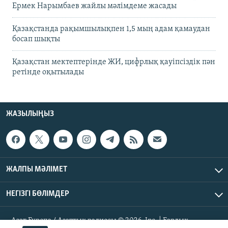
Ермек Нарымбаев жайлы мәлімдеме жасады
Қазақстанда рақымшылықпен 1,5 мың адам қамаудан
босап шықты
Қазақстан мектептерінде ЖИ, цифрлық қауіпсіздік пән
ретінде оқытылады
ЖАЗЫЛЫҢЫЗ
ЖАЛПЫ МӘЛІМЕТ
НЕГІЗГІ БӨЛІМДЕР
Азат Еуропа / Азаттық радиосы © 2026, Inc. | Барлық