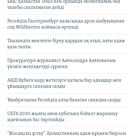
БАҚ: Қазақстан Теңіз кен орнында экологиялық заң
талабы сақталмаған дейді
Ресейдің Екатеринбург қаласында дрон шабуылынан
соң Wildberries қоймасы өртенді
Таиландта мектепте біреу қарудан оқ атып, алты адам
қаза тапты
Прокуратура журналист Александра Алёхованың
үкімін жеңілдетуді сұраған
АҚШ Кубаға қару жеткізуге қатысы бар адамдар мен
ұйымдарға санкция салды
Ұлыбритания Ресейдің алты банкіне санкция салды
UEFA 2030 жылғы әлем кубогына бойкот жариялау
идеясынан бас тартпайды
"Жосықсыз ұстау". Қазақстанның адам құқығы бюросы