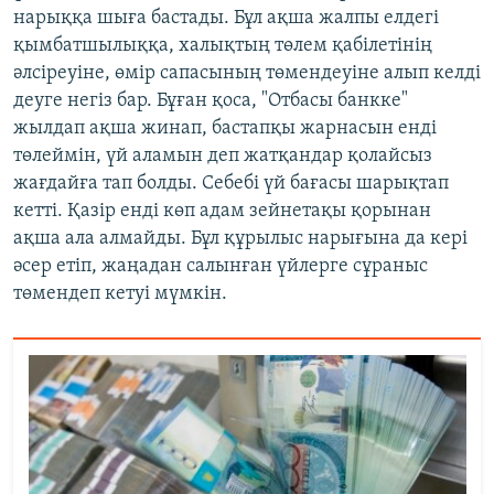
нарыққа шыға бастады. Бұл ақша жалпы елдегі
қымбатшылыққа, халықтың төлем қабілетінің
әлсіреуіне, өмір сапасының төмендеуіне алып келді
деуге негіз бар. Бұған қоса, "Отбасы банкке"
жылдап ақша жинап, бастапқы жарнасын енді
төлеймін, үй аламын деп жатқандар қолайсыз
жағдайға тап болды. Себебі үй бағасы шарықтап
кетті. Қазір енді көп адам зейнетақы қорынан
ақша ала алмайды. Бұл құрылыс нарығына да кері
әсер етіп, жаңадан салынған үйлерге сұраныс
төмендеп кетуі мүмкін.