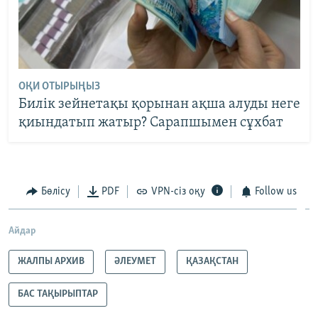
ОҚИ ОТЫРЫҢЫЗ
Билік зейнетақы қорынан ақша алуды неге
қиындатып жатыр? Сарапшымен сұхбат
Бөлісу
PDF
VPN-сіз оқу
Follow us
Айдар
ЖАЛПЫ АРХИВ
ӘЛЕУМЕТ
ҚАЗАҚСТАН
БАС ТАҚЫРЫПТАР