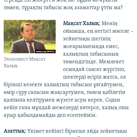
тереңдетіп жіберген жоқ па? Бұдан әл-ауқаты
төмен, тұрақты табысы жоқ азаматтар ұтты ма?
Мақсат Халық:
Менің
ойымша, ең негізгі мәселе –
зейнетақы шегінің
жоғарылығында емес,
халықтың табысының
Экономист Мақсат
төмендігінде. Мемлекет
Халық
осындай саясат жүргізіп,
шектерді өсіріп жатса, ол
бірінші кезекте халықтың табысын ұлғайтумен,
өмір сүру сапасын жақсартумен, төлем қабілетін
қалпына келтірумен жүзеге асуы керек. Содан
кейін ғана мұндай межелерді көтерсе, халық оны
ауыр қабылдамайды деп есептеймін.
Азаттық:
Үкімет кейінгі бірнеше айда зейнетақы