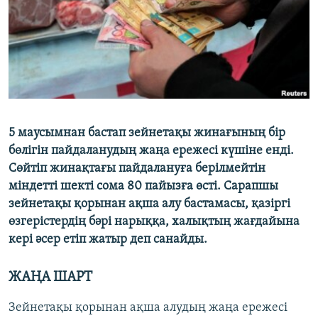
ЖАЗЫЛЫҢЫЗ
Басқа тілдерде
5 маусымнан бастап зейнетақы жинағының бір
бөлігін пайдаланудың жаңа ережесі күшіне енді.
Сөйтіп жинақтағы пайдалануға берілмейтін
міндетті шекті сома 80 пайызға өсті. Сарапшы
зейнетақы қорынан ақша алу бастамасы, қазіргі
өзгерістердің бәрі нарыққа, халықтың жағдайына
кері әсер етіп жатыр деп санайды.
ЖАҢА ШАРТ
Зейнетақы қорынан ақша алудың жаңа ережесі