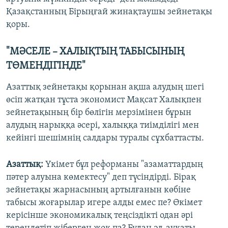
Қазақстанның Бірыңғай жинақтаушы зейнетақы
қоры.
"МӘСЕЛЕ – ХАЛЫҚТЫҢ ТАБЫСЫНЫҢ
ТӨМЕНДІГІНДЕ"
Азаттық зейнетақы қорынан ақша алудың шегі
өсіп жатқан тұста экономист Мақсат Халықпен
зейнетақының бір бөлігін мерзімінен бұрын
алудың нарыққа әсері, халыққа тиімділігі мен
кейінгі шешімнің салдары туралы сұхбаттасты.
Азаттық:
Үкімет бұл реформаны "азаматтардың
пәтер алуына көмектесу" деп түсіндірді. Бірақ
зейнетақы жарнасының артылғанын көбіне
табысы жоғарылар игере алды емес пе? Өкімет
керісінше экономикалық теңсіздікті одан әрі