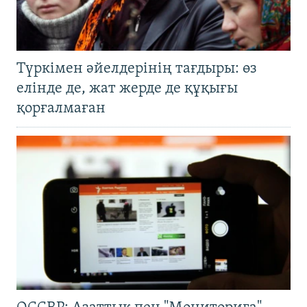
Түркімен әйелдерінің тағдыры: өз
елінде де, жат жерде де құқығы
қорғалмаған