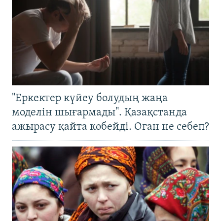
"Еркектер күйеу болудың жаңа
моделін шығармады". Қазақстанда
ажырасу қайта көбейді. Оған не себеп?