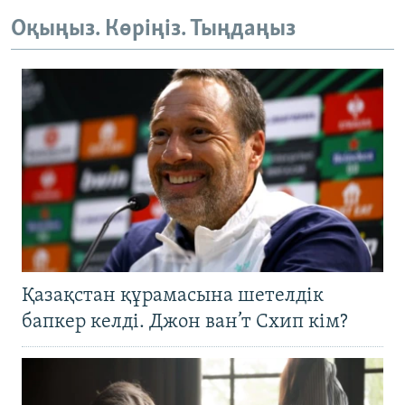
Оқыңыз. Көріңіз. Тыңдаңыз
Қазақстан құрамасына шетелдік
бапкер келді. Джон ван’т Схип кім?