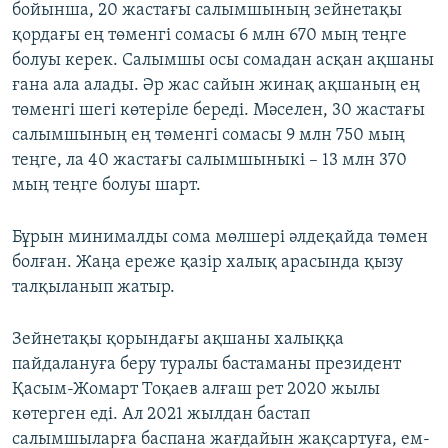
бойынша, 20 жастағы салымшының зейнетақы
қордағы ең төменгі сомасы 6 млн 670 мың теңге
болуы керек. Салымшы осы сомадан асқан ақшаны
ғана ала алады. Әр жас сайын жинақ ақшаның ең
төменгі шегі көтеріле береді. Мәселен, 30 жастағы
салымшының ең төменгі сомасы 9 млн 750 мың
теңге, ла 40 жастағы салымшыныкі – 13 млн 370
мың теңге болуы шарт.
Бұрын минималды сома мөлшері әлдеқайда төмен
болған. Жаңа ереже қазір халық арасында қызу
талқыланып жатыр.
Зейнетақы қорындағы ақшаны халыққа
пайдалануға беру туралы бастаманы президент
Қасым-Жомарт Тоқаев алғаш рет 2020 жылы
көтерген еді. Ал 2021 жылдан бастап
салымшыларға баспана жағдайын жақсартуға, ем-