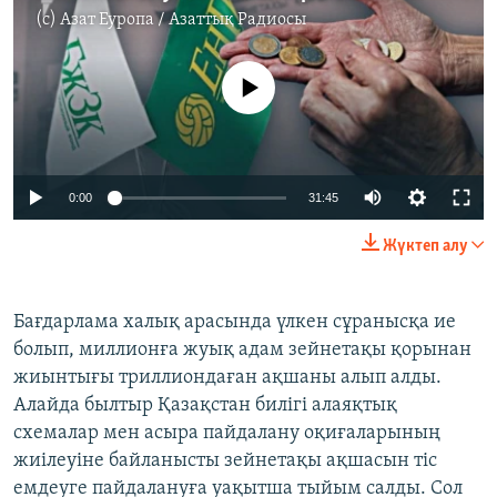
(c)
Азат Еуропа / Азаттық Радиосы
No media source currently available
Auto
0:00
31:45
240p
Жүктеп алу
360p
Auto
240p
360p
480p
480p
Бағдарлама халық арасында үлкен сұранысқа ие
болып, миллионға жуық адам зейнетақы қорынан
720p
720p
1080p
жиынтығы триллиондаған ақшаны алып алды.
1080p
Алайда былтыр Қазақстан билігі алаяқтық
схемалар мен асыра пайдалану оқиғаларының
жиілеуіне байланысты зейнетақы ақшасын тіс
емдеуге пайдалануға уақытша тыйым салды. Сол