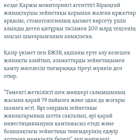
кезде Қаржы мониторингі агенттігі Бірыңғай
жинақтаушы зейнетақы қорынан жалған құжаттар
арқылы, стоматологиялық қызмет көрсету үшін
алынды деген қитұрқы тәсілмен 200 млрд теңгенің
заңсыз шығарылғанын анықтаған.
Қазір үкімет пен БЖЗҚ ақшаны ерте алу келешек
жинақты азайтып, азаматтарды зейнетақымен
қамту мәселесін тығырыққа тіреуі мүмкін деп
отыр.
"Төменгі жеткілікті шек мөлшері салымшының
жасына қарай 79 пайызға және одан да жоғары
шамаға өсті. Бұл олардың зейнетақы
жинақтарының шотта сақталып, әрі қарай
инвестициялануын қамтамасыз етеді және
болашақтағы зейнетақы төлемдерінің едәуір
артуына мүмкіндік береді" деп мәлімдеді