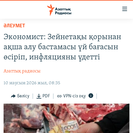
Accessibility
links
Skip
ӘЛЕУМЕТ
to
ЖАҢАЛЫҚТАР
Экономист: Зейнетақы қорынан
main
САЯСАТ
content
ақша алу бастамасы үй бағасын
AZATTYQTV
Skip
өсіріп, инфляцияны үдетті
to
ҚАҢТАР ОҚИҒАСЫ
main
Азаттық радиосы
АДАМ ҚҰҚЫҚТАРЫ
Navigation
Skip
10 маусым 2026 жыл, 08:35
ӘЛЕУМЕТ
to
ӘЛЕМ
Бөлісу
PDF
VPN-сіз оқу
Search
АРНАЙЫ ЖОБАЛАР
Русский