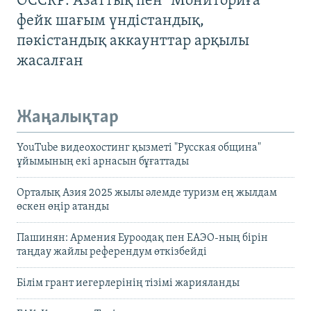
OCCRP: Азаттық пен "Мониториға"
фейк шағым үндістандық,
пәкістандық аккаунттар арқылы
жасалған
Жаңалықтар
YouTube видеохостинг қызметі "Русская община"
ұйымының екі арнасын бұғаттады
Орталық Азия 2025 жылы әлемде туризм ең жылдам
өскен өңір атанды
Пашинян: Армения Еуроодақ пен ЕАЭО-ның бірін
таңдау жайлы референдум өткізбейді
Білім грант иегерлерінің тізімі жарияланды