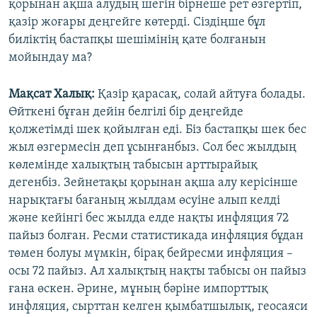
қорынан ақша алудың шегін бірнеше рет өзгертіп,
қазір жоғары деңгейге көтерді. Сіздіңше бұл
биліктің бастапқы шешімінің қате болғанын
мойындау ма?
Мақсат Халық:
Қазір қарасақ, солай айтуға болады.
Өйткені бұған дейін белгілі бір деңгейде
қолжетімді шек қойылған еді. Біз бастапқы шек бес
жыл өзгермесін деп ұсынғанбыз. Сол бес жылдың
көлемінде халықтың табысын арттырайық
дегенбіз. Зейнетақы қорынан ақша алу керісінше
нарықтағы бағаның жылдам өсуіне алып келді
және кейінгі бес жылда елде нақты инфляция 72
пайыз болған. Ресми статистикада инфляция бұдан
төмен болуы мүмкін, бірақ бейресми инфляция –
осы 72 пайыз. Ал халықтың нақты табысы он пайыз
ғана өскен. Әрине, мұның бәріне импорттық
инфляция, сырттан келген қымбатшылық, геосаяси