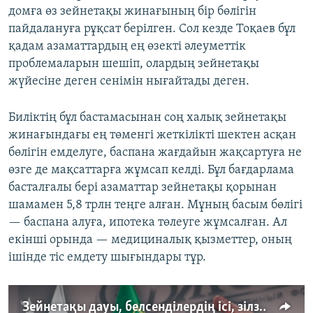
домға өз зейнетақы жинағының бір бөлігін
пайдалануға рұқсат берілген. Сол кезде Тоқаев бұл
қадам азаматтардың ең өзекті әлеуметтік
проблемаларын шешіп, олардың зейнетақы
жүйесіне деген сенімін нығайтады деген.
Биліктің бұл бастамасынан соң халық зейнетақы
жинағындағы ең төменгі жеткілікті шектен асқан
бөлігін емделуге, баспана жағдайын жақсартуға не
өзге де мақсаттарға жұмсап келді. Бұл бағдарлама
басталғалы бері азаматтар зейнетақы қорынан
шамамен 5,8 трлн теңге алған. Мұның басым бөлігі
— баспана алуға, ипотека төлеуге жұмсалған. Ал
екінші орында — медициналық қызметтер, оның
ішінде тіс емдету шығындары тұр.
Зейнетақы дауы, белсенділердің ісі, зілзала салдары — AzatNEWS/09.06.2026.