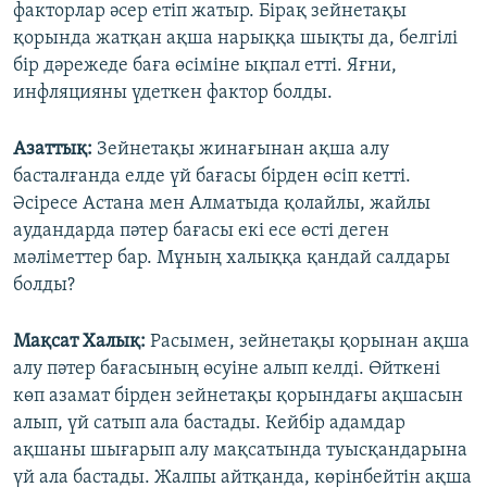
факторлар әсер етіп жатыр. Бірақ зейнетақы
қорында жатқан ақша нарыққа шықты да, белгілі
бір дәрежеде баға өсіміне ықпал етті. Яғни,
инфляцияны үдеткен фактор болды.
Азаттық:
Зейнетақы жинағынан ақша алу
басталғанда елде үй бағасы бірден өсіп кетті.
Әсіресе Астана мен Алматыда қолайлы, жайлы
аудандарда пәтер бағасы екі есе өсті деген
мәліметтер бар. Мұның халыққа қандай салдары
болды?
Мақсат Халық:
Расымен, зейнетақы қорынан ақша
алу пәтер бағасының өсуіне алып келді. Өйткені
көп азамат бірден зейнетақы қорындағы ақшасын
алып, үй сатып ала бастады. Кейбір адамдар
ақшаны шығарып алу мақсатында туысқандарына
үй ала бастады. Жалпы айтқанда, көрінбейтін ақша