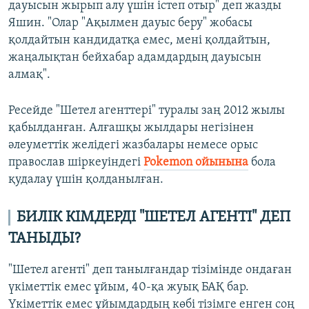
дауысын жырып алу үшін істеп отыр" деп жазды
Яшин. "Олар "Ақылмен дауыс беру" жобасы
қолдайтын кандидатқа емес, мені қолдайтын,
жаңалықтан бейхабар адамдардың дауысын
алмақ".
Ресейде "Шетел агенттері" туралы заң 2012 жылы
қабылданған. Алғашқы жылдары негізінен
әлеуметтік желідегі жазбалары немесе орыс
православ шіркеуіндегі
Pokemon ойынына
бола
қудалау үшін қолданылған.
БИЛІК КІМДЕРДІ "ШЕТЕЛ АГЕНТІ" ДЕП
ТАНЫДЫ?
"Шетел агенті" деп танылғандар тізімінде ондаған
үкіметтік емес ұйым, 40-қа жуық БАҚ бар.
Үкіметтік емес ұйымдардың көбі тізімге енген соң