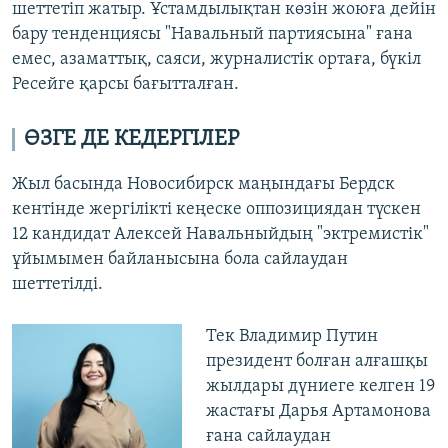
шеттетіп жатыр. Ұстамдылықтан көзін жоюға дейін
бару тенденциясы "Навальный партиясына" ғана
емес, азаматтық, саяси, журналистік ортаға, бүкіл
Ресейге қарсы бағытталған.
ӨЗГЕ ДЕ КЕДЕРГІЛЕР
Жыл басында Новосибирск маңындағы Бердск
кентінде жергілікті кеңеске оппозициядан түскен
12 кандидат Алексей Навальныйдың "эктремистік"
ұйымымен байланысына бола сайлаудан
шеттетілді.
Тек Владимир Путин
президент болған алғашқы
жылдары дүниеге келген 19
жастағы Дарья Артамонова
ғана сайлаудан