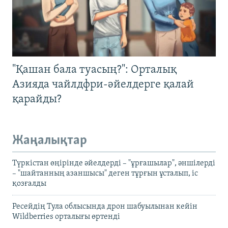
"Қашан бала туасың?": Орталық
Азияда чайлдфри-әйелдерге қалай
қарайды?
Жаңалықтар
Түркістан өңірінде әйелдерді – "ұрғашылар", әншілерді
– "шайтанның азаншысы" деген тұрғын ұсталып, іс
қозғалды
Ресейдің Тула облысында дрон шабуылынан кейін
Wildberries орталығы өртенді