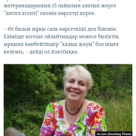
материалдарының 15 пайызын алатын жерге
"шетел агенті" екенін көрсетуі керек.
– Өз басым мұны сапа көрсеткіші деп білемін.
Елімізде өзгеше ойлайтындар немесе биліктің
ырқына көнбейтіндер "халық жауы" боп шыға
келеміз, – дейді ол Азаттыққа.