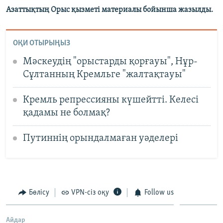
Азаттықтың Орыс қызметі материалы бойынша жазылды.
ОҚИ ОТЫРЫҢЫЗ
Мәскеудің "орыстарды қорғауы", Нұр-
Сұлтанның Кремльге "жалтақтауы"
Кремль репрессияны күшейтті. Келесі
қадамы не болмақ?
Путиннің орындалмаған уәделері
Бөлісу
VPN-сіз оқу
Follow us
Айдар