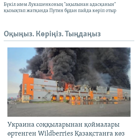
Бүкіл әлем Лукашенконың "ақылынан адасқанын"
қызықтап жатқанда Путин бұдан пайда көріп отыр
Оқыңыз. Көріңіз. Тыңдаңыз
Украина соққыларынан қоймалары
өртенген Wildberries Қазақстанға көз