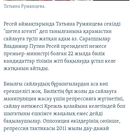
Татьяна Румянцева.
Ресей аймақтарында Татьяна Румянцева секілді
"шетел агенті" деп танылғанына қарамастан
сайлауға түсіп жатқан адам аз. Сарапшылар
Владимир Путин Ресей президенті немесе
премьер-министрі болған 22 жылда билік
кандидаттар тізімін жіті бақылауда ұстап келе
жатқанын айтады.
Биылғы сайлаудың бұрынғылардан аса көп
ерекшелігі жоқ. Биліктің бұл жолы да сайлауға
манипуляция жасау үшін репрессияға жүгінетіні,
сайлау нәтижесі Кремль қолайына келетіндей боп
шығатыны ешкімге жаңалық емес дейді
бақылаушылар. Оппозиция өкілдерінің сөзінше,
репрессия тактикасы 2011 жылы дау-дамай