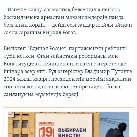
– Өзгеше ойлау, азаматтық белсенділік пен сөз
бостандығына арналған механизмдердің пайда
болғанын көрдік, – дейді осы заңдар жайлы айтқан
саяси сарапшы Кирилл Рогов.
Биліктегі "Единая Россия" партиясының рейтингі
түсіп кеткен. Оған зейнетақы реформасы мен
Конституцияға кейіннен енгізілген өзгерістер де
ішінара әсер етті. Бұл өзгерістер Владимир Путинге
2024 жылы қазіргі президенттік мерзімі аяқталған
соң алты жылдан тағы екі рет президент болып
сайлануына мүмкіндік береді.