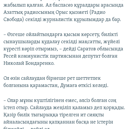
жабылып қалған. Ал баспасөз құралдары арасында
Азаттық радиосының Орыс қызметі (Радио
Свобода) секілді журналистік құрылымдар да бар.
– Өзгеше ойлайтындарға қысым көрсету, билікті
сынаушыларды қудалау секілді мақсатты, жүйелі
күресті көріп отырмыз, – дейді Саратов облысында
Ресей коммунистік партиясынан депутат болған
Николай Бондаренко.
Ол өзін сайлаудан бірнеше рет шеттетпек
болғанына қарамастан, Думаға өткісі келеді.
– Олар мұны күштілігінен емес, әлсіз болған соң
істеп отыр. Сайлауда жеңіліп қаламыз деп қорқады.
Қазір билік тығырыққа тірелген ит сияқты
айналасындағыны қапқаннан басқа не істерін