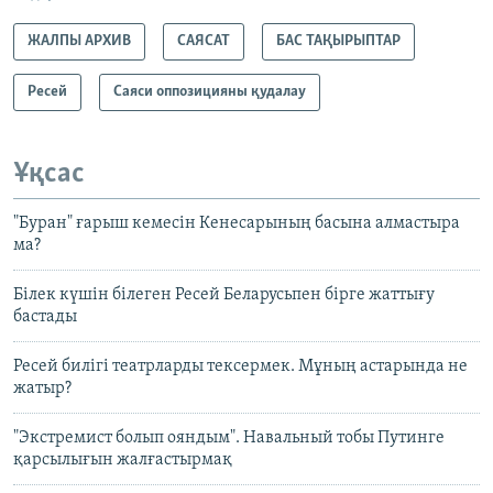
ЖАЛПЫ АРХИВ
САЯСАТ
БАС ТАҚЫРЫПТАР
Ресей
Саяси оппозицияны қудалау
Ұқсас
"Буран" ғарыш кемесін Кенесарының басына алмастыра
ма?
Білек күшін білеген Ресей Беларусьпен бірге жаттығу
бастады
Ресей билігі театрларды тексермек. Мұның астарында не
жатыр?
"Экстремист болып ояндым". Навальный тобы Путинге
қарсылығын жалғастырмақ