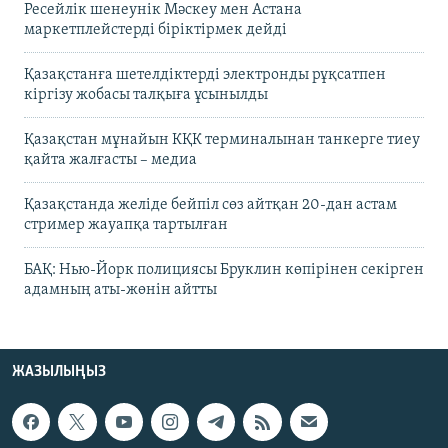
Ресейлік шенеунік Мәскеу мен Астана
маркетплейстерді біріктірмек дейді
Қазақстанға шетелдіктерді электронды рұқсатпен
кіргізу жобасы талқыға ұсынылды
Қазақстан мұнайын КҚК терминалынан танкерге тиеу
қайта жалғасты – медиа
Қазақстанда желіде бейпіл сөз айтқан 20-дан астам
стример жауапқа тартылған
БАҚ: Нью-Йорк полициясы Бруклин көпірінен секірген
адамның аты-жөнін айтты
ЖАЗЫЛЫҢЫЗ