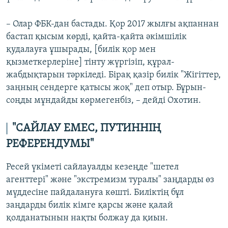
– Олар ФБК-дан бастады. Қор 2017 жылғы ақпаннан
бастап қысым көрді, қайта-қайта әкімшілік
қудалауға ұшырады, [билік қор мен
қызметкерлеріне] тінту жүргізіп, құрал-
жабдықтарын тәркіледі. Бірақ қазір билік "Жігіттер,
заңның сендерге қатысы жоқ" деп отыр. Бұрын-
соңды мұндайды көрмегенбіз, – дейді Охотин.
"САЙЛАУ ЕМЕС, ПУТИННІҢ
РЕФЕРЕНДУМЫ"
Ресей үкіметі сайлауалды кезеңде "шетел
агенттері" және "экстремизм туралы" заңдарды өз
мүддесіне пайдалануға көшті. Биліктің бұл
заңдарды билік кімге қарсы және қалай
қолданатынын нақты болжау да қиын.