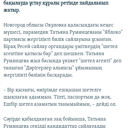
бақылауда ұстау құралы ретінде пайдаланып
жатыр.
Новгород облысы Окуловка қаласындағы кеңес
мүшесі, парамедик Татьяна Румянцеваны "Яблоко"
партиясы жергілікті билік сайлауына ұсынған.
Бірақ Ресей сайлау органдары үміткердің "шетел
агентіне қатысы бар" деп шешкен. Татьяна
Румянцева жыл басында үкімет "шетел агенті" деп
таныған "Дәрігерлер альянсы" ұйымының
жергілікті бөлімін басқарады.
– Бір қызығы, өмірімде ешқашан шетелге
шықпаған адаммын. Тіпті, паспортым да жоқ.
Ешбір шетел азаматын танымаймын, – дейді ол.
Сәуірде қабылданған заң бойынша, Татьяна
Румянцева секілді кандидаттар сайлауалды