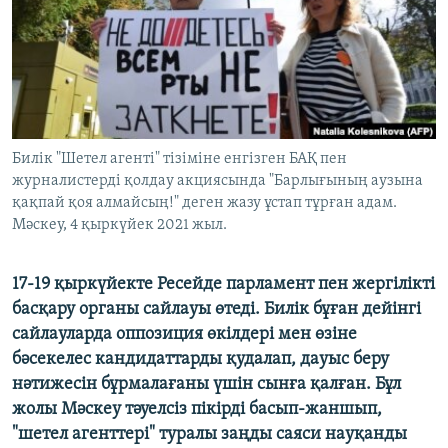
ЖАЗЫЛЫҢЫЗ
Басқа тілдерде
Билік "Шетел агенті" тізіміне енгізген БАҚ пен
журналистерді қолдау акциясында "Барлығының аузына
қақпай қоя алмайсың!" деген жазу ұстап тұрған адам.
Мәскеу, 4 қыркүйек 2021 жыл.
17-19 қыркүйекте Ресейде парламент пен жергілікті
басқару органы сайлауы өтеді. Билік бұған дейінгі
сайлауларда оппозиция өкілдері мен өзіне
бәсекелес кандидаттарды қудалап, дауыс беру
нәтижесін бұрмалағаны үшін сынға қалған. Бұл
жолы Мәскеу тәуелсіз пікірді басып-жаншып,
"шетел агенттері" туралы заңды саяси науқанды