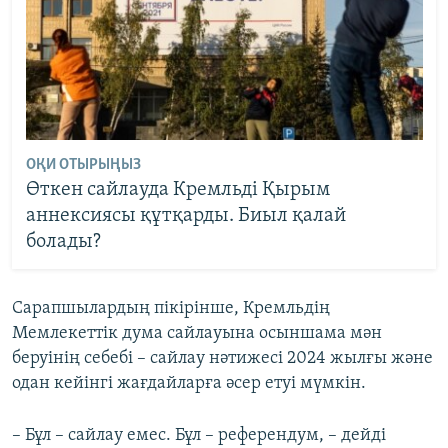
ОҚИ ОТЫРЫҢЫЗ
Өткен сайлауда Кремльді Қырым
аннексиясы құтқарды. Биыл қалай
болады?
Сарапшылардың пікірінше, Кремльдің
Мемлекеттік дума сайлауына осыншама мән
беруінің себебі – сайлау нәтижесі 2024 жылғы және
одан кейінгі жағдайларға әсер етуі мүмкін.
– Бұл – сайлау емес. Бұл – референдум, – дейді