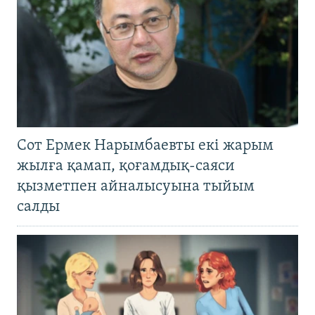
Сот Ермек Нарымбаевты екі жарым
жылға қамап, қоғамдық-саяси
қызметпен айналысуына тыйым
салды