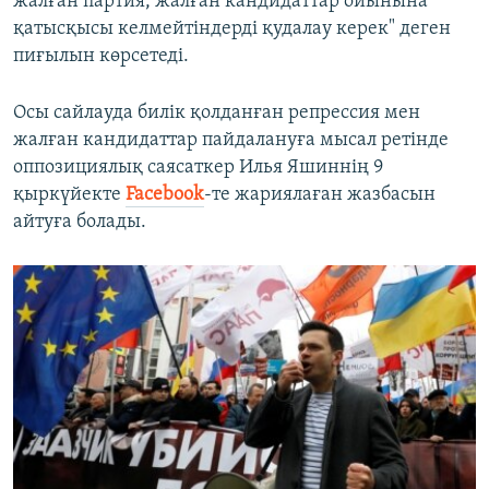
жалған партия, жалған кандидаттар ойынына
қатысқысы келмейтіндерді қудалау керек" деген
пиғылын көрсетеді.
Осы сайлауда билік қолданған репрессия мен
жалған кандидаттар пайдалануға мысал ретінде
оппозициялық саясаткер Илья Яшиннің 9
қыркүйекте
Facebook
-те жариялаған жазбасын
айтуға болады.