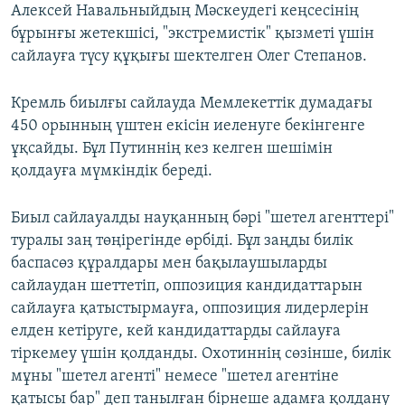
Алексей Навальныйдың Мәскеудегі кеңсесінің
бұрынғы жетекшісі, "экстремистік" қызметі үшін
сайлауға түсу құқығы шектелген Олег Степанов.
Кремль биылғы сайлауда Мемлекеттік думадағы
450 орынның үштен екісін иеленуге бекінгенге
ұқсайды. Бұл Путиннің кез келген шешімін
қолдауға мүмкіндік береді.
Биыл сайлауалды науқанның бәрі "шетел агенттері"
туралы заң төңірегінде өрбіді. Бұл заңды билік
баспасөз құралдары мен бақылаушыларды
сайлаудан шеттетіп, оппозиция кандидаттарын
сайлауға қатыстырмауға, оппозиция лидерлерін
елден кетіруге, кей кандидаттарды сайлауға
тіркемеу үшін қолданды. Охотиннің сөзінше, билік
мұны "шетел агенті" немесе "шетел агентіне
қатысы бар" деп танылған бірнеше адамға қолдану