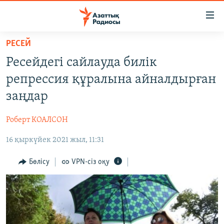
Accessibility
links
Skip
РЕСЕЙ
to
ЖАҢАЛЫҚТАР
Ресейдегі сайлауда билік
main
САЯСАТ
content
репрессия құралына айналдырған
AZATTYQTV
Skip
заңдар
to
ҚАҢТАР ОҚИҒАСЫ
main
Роберт КОАЛСОН
АДАМ ҚҰҚЫҚТАРЫ
Navigation
Skip
16 қыркүйек 2021 жыл, 11:31
ӘЛЕУМЕТ
to
ӘЛЕМ
Бөлісу
VPN-сіз оқу
Search
АРНАЙЫ ЖОБАЛАР
Русский