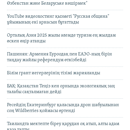
Өзбекстан және Беларуське көшірмек"
YouTube видеохостинг қызметі "Русская община"
ұйымының екі арнасын бұғаттады
Орталық Азия 2025 жылы әлемде туризм ең жылдам
өскен өңір атанды
Пашинян: Армения Еуроодақ пен ЕАЭО-ның бірін
таңдау жайлы референдум өткізбейді
Білім грант иегерлерінің тізімі жарияланды
БАҚ: Қазақстан Теңіз кен орнында экологиялық заң
талабы сақталмаған дейді
Ресейдің Екатеринбург қаласында дрон шабуылынан
соң Wildberries қоймасы өртенді
Таиландта мектепте біреу қарудан оқ атып, алты адам
қаза тапты