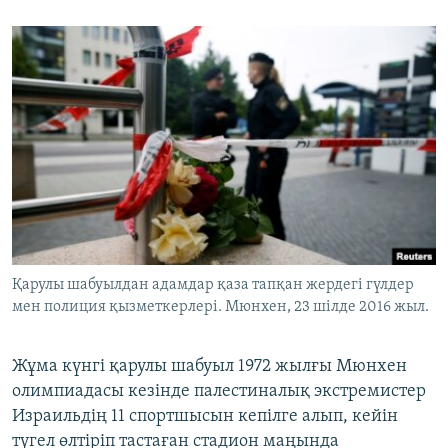
Қарулы шабуылдан адамдар қаза тапқан жердегі гүлдер
мен полиция қызметкерлері. Мюнхен, 23 шілде 2016 жыл.
Жұма күнгі қарулы шабуыл 1972 жылғы Мюнхен
олимпиадасы кезінде палестиналық экстремистер
Израильдің 11 спортшысын кепілге алып, кейін
түгел өлтіріп тастаған стадион маңында