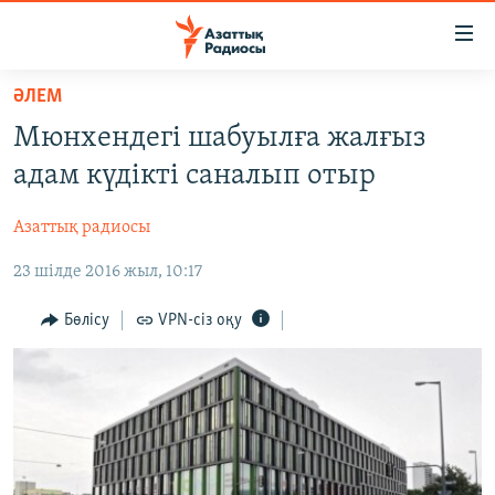
Accessibility
links
Skip
ӘЛЕМ
to
ЖАҢАЛЫҚТАР
Мюнхендегі шабуылға жалғыз
main
САЯСАТ
content
адам күдікті саналып отыр
AZATTYQTV
Skip
to
Азаттық радиосы
ҚАҢТАР ОҚИҒАСЫ
main
23 шілде 2016 жыл, 10:17
АДАМ ҚҰҚЫҚТАРЫ
Navigation
Skip
ӘЛЕУМЕТ
Бөлісу
VPN-сіз оқу
to
ӘЛЕМ
Search
АРНАЙЫ ЖОБАЛАР
Русский