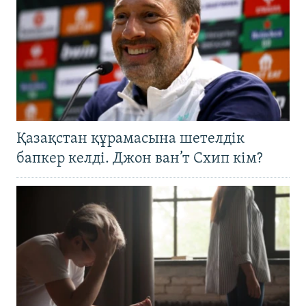
Қазақстан құрамасына шетелдік
бапкер келді. Джон ван’т Схип кім?