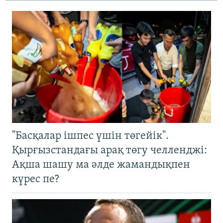
"Басқалар ішпес үшін төгейік".
Қырғызстандағы арақ төгу челленджі:
Ақша шашу ма әлде жамандықпен
күрес пе?