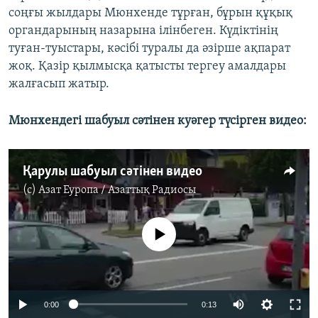
соңғы жылдары Мюнхенде тұрған, бұрын құқық
органдарының назарына ілінбеген. Күдіктінің
туған-туыстары, кәсібі туралы да әзірше ақпарат
жоқ. Қазір қылмысқа қатысты тергеу амалдары
жалғасып жатыр.
Мюнхендегі шабуыл сәтінен куәгер түсірген видео:
Қарулы шабуыл сәтінен видео
(c)
Азат Еуропа / Азаттық Радиосы
No media source currently available
0:00
0:13