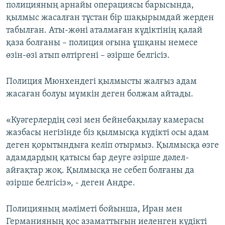
полицияның арнайы операциясы барысында,
қылмыс жасалған тұстан бір шақырымдай жерден
табылған. Аты-жөні аталмаған күдіктінің қалай
қаза болғаны – полиция оғына ұшқаны немесе
өзін-өзі атып өлтіргені – әзірше белгісіз.
Полиция Мюнхендегі қылмысты жалғыз адам
жасаған болуы мүмкін деген болжам айтады.
«Куәгерлердің сөзі мен бейнебақылау камерасы
жазбасы негізінде біз қылмысқа күдікті осы адам
деген қорытындыға келіп отырмыз. Қылмысқа өзге
адамдардың қатысы бар деуге әзірше дәлел-
айғақтар жоқ. Қылмысқа не себеп болғаны да
әзірше белгісіз», - деген Андре.
Полицияның мәліметі бойынша, Иран мен
Германияның қос азаматтығын иеленген күдікті