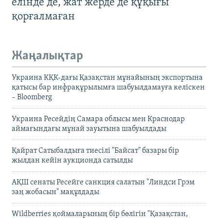
елінде де, жат жерде де құқығы
қорғалмаған
Жаңалықтар
Украина КҚК-дағы Қазақстан мұнайының экспортына
қатысы бар инфрақұрылымға шабуылдамауға келіскен
– Bloomberg
Украина Ресейдің Самара облысы мен Краснодар
аймағындағы мұнай зауытына шабуылдады
Қайрат Сатыбалдыға тиесілі "Байсат" базары бір
жылдан кейін аукционда сатылды
АҚШ сенаты Ресейге санкция салатын "Линдси Грэм
заң жобасын" мақұлдады
Wildberries қоймаларының бір бөлігін "Қазақстан,