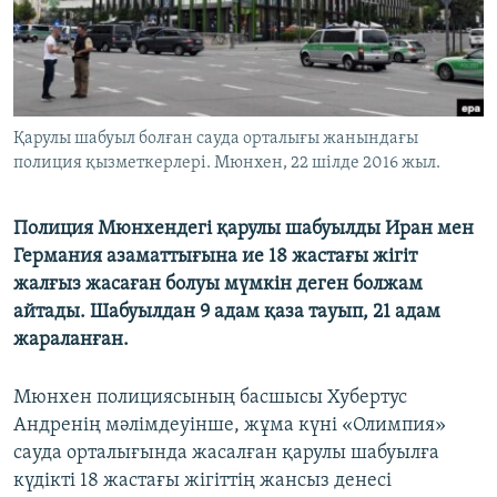
ЖАЗЫЛЫҢЫЗ
Басқа тілдерде
Қарулы шабуыл болған сауда орталығы жанындағы
полиция қызметкерлері. Мюнхен, 22 шілде 2016 жыл.
Полиция Мюнхендегі қарулы шабуылды Иран мен
Германия азаматтығына ие 18 жастағы жігіт
жалғыз жасаған болуы мүмкін деген болжам
айтады. Шабуылдан 9 адам қаза тауып, 21 адам
жараланған.
Мюнхен полициясының басшысы Хубертус
Андренің мәлімдеуінше, жұма күні «Олимпия»
сауда орталығында жасалған қарулы шабуылға
күдікті 18 жастағы жігіттің жансыз денесі