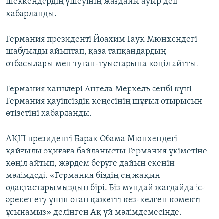
шеккендердің үшеуінің жағдайы ауыр деп
хабарланды.
Германия президенті Йоахим Гаук Мюнхендегі
шабуылды айыптап, қаза тапқандардың
отбасылары мен туған-туыстарына көңіл айтты.
Германия канцлері Ангела Меркель сенбі күні
Германия қауіпсіздік кеңесінің шұғыл отырысын
өтізетіні хабарланды.
АҚШ президенті Барак Обама Мюнхендегі
қайғылы оқиғаға байланысты Германия үкіметіне
көңіл айтып, жәрдем беруге дайын екенін
мәлімдеді. «Германия біздің ең жақын
одақтастарымыздың бірі. Біз мұндай жағдайда іс-
әрекет ету үшін оған қажетті кез-келген көмекті
ұсынамыз» делінген Ақ үй мәлімдемесінде.