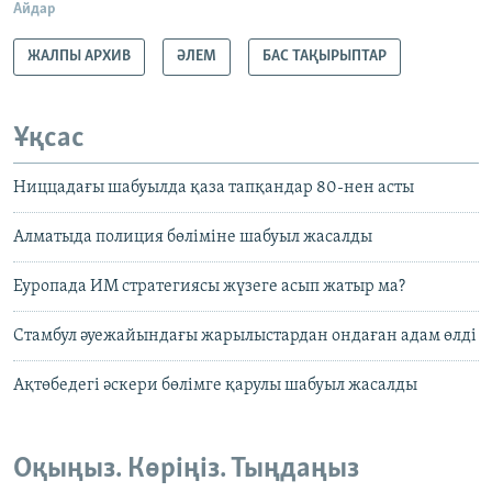
Айдар
ЖАЛПЫ АРХИВ
ӘЛЕМ
БАС ТАҚЫРЫПТАР
Ұқсас
Ниццадағы шабуылда қаза тапқандар 80-нен асты
Алматыда полиция бөліміне шабуыл жасалды
Еуропада ИМ стратегиясы жүзеге асып жатыр ма?
Стамбул әуежайындағы жарылыстардан ондаған адам өлді
Ақтөбедегі әскери бөлімге қарулы шабуыл жасалды
Оқыңыз. Көріңіз. Тыңдаңыз