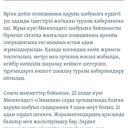
Бұған дейін полицияның қарулы шабуылға күдікті
үш адамды іздестіріп жатқаны туралы хабарланған
еді. Жұма күні Мюнхендегі шабуылға байланысты
бірнеше сағатқа жалғасқан полицияның арнайы
операциясына екі мыңнан астам адам
жұмылдырылды. Қалада қоғамдық көлік жұмысы
тоқтатылып, метро мен орталық вокзал жабылды,
кейбір көпшілік шаралар кейінге шегеріліп,
тұрғындарға көшеге шықпау туралы хабарландыру
айтылды.
Соңғы мәліметтер бойынша, 22 шілде күні
Мюнхендегі «Олимпия» сауда орталығында болған
қарулы шабуыл салдарынан 9 адам мерт болып, 21
адам зардап шеккен. Жараланғандардың арасында
балалар мен жасөспірімдер бар. Зардап