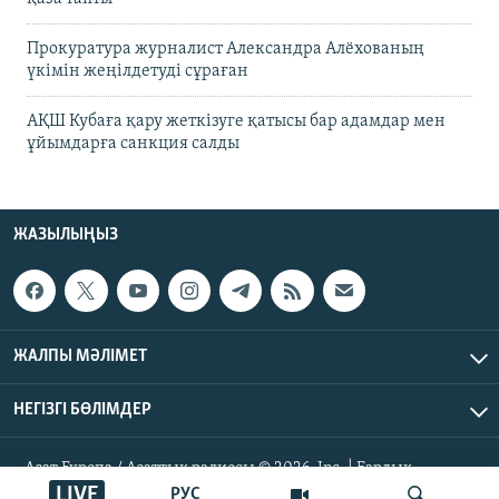
Прокуратура журналист Александра Алёхованың
үкімін жеңілдетуді сұраған
АҚШ Кубаға қару жеткізуге қатысы бар адамдар мен
ұйымдарға санкция салды
ЖАЗЫЛЫҢЫЗ
ЖАЛПЫ МӘЛІМЕТ
НЕГІЗГІ БӨЛІМДЕР
Азат Еуропа / Азаттық радиосы © 2026, Inc. | Барлық
құқықтары қорғалған
LIVE
РУС