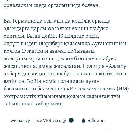
орналасқан сауда орталығында болған.
Бұл Германияда осы аптада көшілік орында
адамдарға қарсы жасалған екінші шабуыл
оқиғасы. Бұған дейін, 19 шілдеде елдің
оңтүстігіндегі Вюрцбург қаласында Ауғанстаннан
келген 17 жастағы азамат пойыздағы
жолаушыларға пышақ және балтамен шабуыл
жасап, төрт адамды жаралаған. Полиция «Аллаһу
акбар» деп айқайлап шабуыл жасаған жігітті атып
өлтірген. Кейін неміс полициясы ауған
босқынының бөлмесінен «Ислам мемлекеті» (ИМ)
экстремистік ұйымының қолмен салынған туы
табылғанын хабарлаған.
Бөлісу
VPN-сіз оқу
Follow us