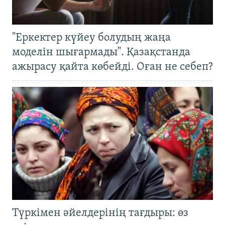
"Еркектер күйеу болудың жаңа
моделін шығармады". Қазақстанда
ажырасу қайта көбейді. Оған не себеп?
Түркімен әйелдерінің тағдыры: өз