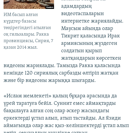
адамдардың
видеотаспаларын
ИМ басып алған
интернетке жариялайды.
күрдтер базасы
төңірегіндегі атылған
Маусым айында олар
оқ гильзалары. Ракка
Тикрит қаласында Ирак
провинциясы, Сирия, 7
армиясының жүздеген
қазан 2014 жыл.
солдатын қырып
жатқандарын көрсеткен
видеоны жариялады. Тамызда Ракка қаласында
кемінде 120 сириялық сарбазды өлтіріп жатқан
және бір видеоны жарыққа шығарды.
«Ислам мемлекеті» қалың бұқара арасында да
үрей таратуға бейіл. Суннит емес аймақтарды
бақылауға алған соң олар әскер жасындағы
еркектерді ұстап алып, атып тастайды. Ал Язиди
аймағында олар жас қыз-келіншектерді ұстап алып