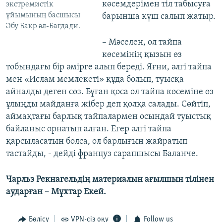
көсемдерімен тіл табысуға
экстремистік
ұйымының басшысы
барынша күш салып жатыр.
Әбу Бакр әл-Бағдади.
– Мәселен, ол тайпа
көсемінің қызын өз
тобындағы бір әмірге алып береді. Яғни, әлгі тайпа
мен «Ислам мемлекеті» құда болып, туысқа
айналды деген сөз. Бұған қоса ол тайпа көсеміне өз
ұлыңды майданға жібер деп қолқа салады. Сөйтіп,
аймақтағы барлық тайпалармен осындай туыстық
байланыс орнатып алған. Егер әлгі тайпа
қарсыласатын болса, ол барлығын жайратып
тастайды, - дейді француз сарапшысы Баланче.
Чарльз Рекнагельдің материалын ағылшын тілінен
аударған – Мұхтар Екей.
Бөлісу
VPN-сіз оқу
Follow us