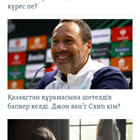
күрес пе?
Қазақстан құрамасына шетелдік
бапкер келді. Джон ван’т Схип кім?