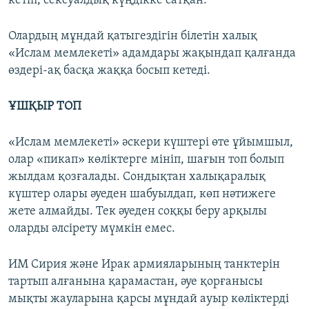
кетіп, сексуалдық күңдікке сатқан.
Олардың мұндай қатыгездігін білетін халық
«Ислам мемлекеті» адамдары жақындап қалғанда
өздері-ақ басқа жаққа босып кетеді.
ҰШҚЫР ТОП
«Ислам мемлекеті» әскери күштері өте ұйымшыл,
олар «пикап» көліктерге мініп, шағын топ болып
жылдам қозғалады. Сондықтан халықаралық
күштер олары әуеден шабуылдап, көп нәтижеге
жете алмайды. Тек әуеден соққы беру арқылы
оларды әлсірету мүмкін емес.
ИМ Сирия және Ирак армияларының танктерін
тартып алғанына қарамастан, әуе қорғанысы
мықты жауларына қарсы мұндай ауыр көліктерді