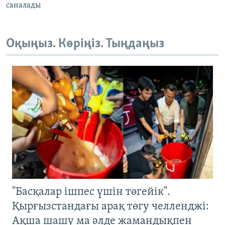
саналады
Оқыңыз. Көріңіз. Тыңдаңыз
"Басқалар ішпес үшін төгейік".
Қырғызстандағы арақ төгу челленджі:
Ақша шашу ма әлде жамандықпен