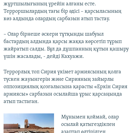
жұртшылығының үрейін алғаны есте.
Терроршылардың тағы бір әдісі – қарсыласының
көз алдында олардың сарбазын атып тастау.
– Олар бірнеше әскери тұтқынды шабуыл
бастардың алдында қарсы жаққа көрсетіп тұрып
жайратып салды. Бұл да дұшпанның құтын қашыру
үшін жасалады, - дейді Кахуажи.
Террорлық топ Сирия үкімет армиясының қолға
түскен жауынгерін және Сирияның зайырлы
оппозициялық қозғалысына қарасты «Еркін Сирия
армиясы» сарбазын осылайша ұрыс қарсаңында
атып тастаған.
Мұнымен қоймай, олар
осылай қатыгездікпен
азаптап өлтірілген