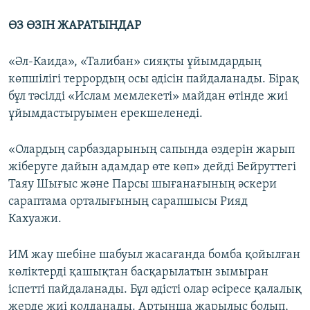
ӨЗ ӨЗІН ЖАРАТЫНДАР
«Әл-Каида», «Талибан» сияқты ұйымдардың
көпшілігі террордың осы әдісін пайдаланады. Бірақ
бұл тәсілді «Ислам мемлекеті» майдан өтінде жиі
ұйымдастыруымен ерекшеленеді.
«Олардың сарбаздарының сапында өздерін жарып
жіберуге дайын адамдар өте көп» дейді Бейруттегі
Таяу Шығыс және Парсы шығанағының әскери
сараптама орталығының сарапшысы Рияд
Кахуажи.
ИМ жау шебіне шабуыл жасағанда бомба қойылған
көліктерді қашықтан басқарылатын зымыран
іспетті пайдаланады. Бұл әдісті олар әсіресе қалалық
жерде жиі қолданады. Артынша жарылыс болып,