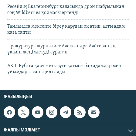
Ресейдің Екатеринбург қаласында дрон шабуылынан
соң Wildberries қоймасы өртенді
Таиландта мектепте біреу қарудан оқ атып, алты адам
қаза тапты
Прокуратура журналист Александра Алёхованың
үкімін жеңілдетуді сұраған
АҚШ Кубаға қару жеткізуге қатысы бар адамдар мен
ұйымдарға санкция салды
ЖАЗЫЛЫҢЫЗ
ЖАЛПЫ МӘЛІМЕТ