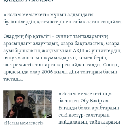
ҚАНДАС ТУЫС ҚЫЛУ
«Ислам мемлекеті» мұның алдындағы
бүлікшілердің қателіктерінен сабақ алған сыңайлы.
Олардың бір қателігі – суннит тайпаларының
арасындағы алауыздық, өзара бақталастық. Өзара
ауызбіршіліктің жоқтығынан АҚШ «Сунниттердің
оянуы» жасағын жұмылдырып, көмек беріп,
экстремистік топтарға қарсы айдап салды. Соның
арқасында олар 2006 жылы діни топтарды басып
тастады.
«Ислам мемлекетінің»
басшысы Әбу Бәкір әл-
Бағдади болса арабтардың
ескі дәстүр-салттарын
пайдаланып, тайпалардың
«Ислам мемлекеті»