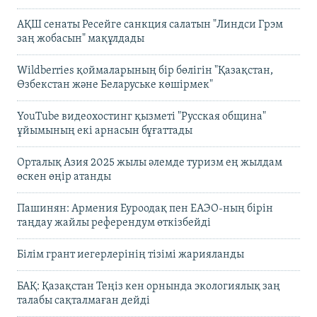
АҚШ сенаты Ресейге санкция салатын "Линдси Грэм
заң жобасын" мақұлдады
Wildberries қоймаларының бір бөлігін "Қазақстан,
Өзбекстан және Беларуське көшірмек"
YouTube видеохостинг қызметі "Русская община"
ұйымының екі арнасын бұғаттады
Орталық Азия 2025 жылы әлемде туризм ең жылдам
өскен өңір атанды
Пашинян: Армения Еуроодақ пен ЕАЭО-ның бірін
таңдау жайлы референдум өткізбейді
Білім грант иегерлерінің тізімі жарияланды
БАҚ: Қазақстан Теңіз кен орнында экологиялық заң
талабы сақталмаған дейді