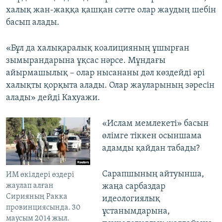
халық жан-жаққа қашқан сәтте олар жаудың шебін
басып алады.
«Бұл да халықаралық коалицияның ұшырған
зымырандарына ұқсас нәрсе. Мұндағы
айырмашылық – олар нысананы дәл көздейді әрі
халықты қорқыта алады. Олар жауларының зәресін
алады» дейді Кахуажи.
«Ислам мемлекеті» басын
өлімге тіккен осыншама
адамды қайдан табады?
Сарапшының айтуынша,
ИМ өкілдері өздері
жаулап алған
жаңа сарбаздар
Сирияның Ракка
идеологиялық
провинциясында. 30
ұстанымдарына,
маусым 2014 жыл.