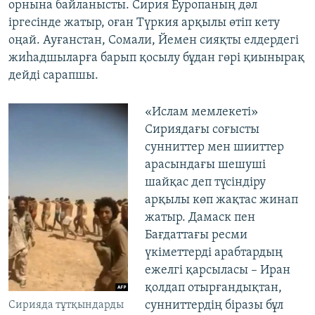
орнына байланысты. Сирия Еуропаның дәл
іргесінде жатыр, оған Түркия арқылы өтіп кету
оңай. Ауғанстан, Сомали, Йемен сияқты елдердегі
жиһадшыларға барып қосылу бұдан гөрі қиынырақ
дейді сарапшы.
«Ислам мемлекеті»
Сириядағы соғысты
сунниттер мен шииттер
арасындағы шешуші
шайқас деп түсіндіру
арқылы көп жақтас жинап
жатыр. Дамаск пен
Бағдаттағы ресми
үкіметтерді арабтардың
ежелгі қарсыласы – Иран
қолдап отырғандықтан,
сунниттердің біразы бұл
Сирияда тұтқындарды