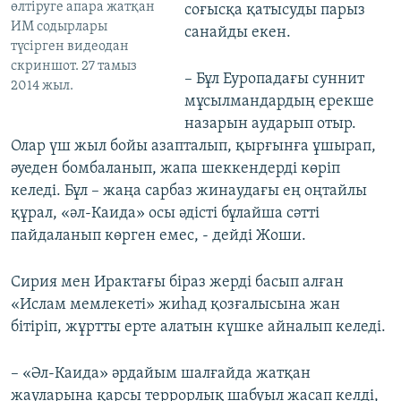
өлтіруге апара жатқан
соғысқа қатысуды парыз
ИМ содырлары
санайды екен.
түсірген видеодан
скриншот. 27 тамыз
– Бұл Еуропадағы суннит
2014 жыл.
мұсылмандардың ерекше
назарын аударып отыр.
Олар үш жыл бойы азапталып, қырғынға ұшырап,
әуеден бомбаланып, жапа шеккендерді көріп
келеді. Бұл – жаңа сарбаз жинаудағы ең оңтайлы
құрал, «әл-Каида» осы әдісті бұлайша сәтті
пайдаланып көрген емес, - дейді Жоши.
Сирия мен Ирактағы біраз жерді басып алған
«Ислам мемлекеті» жиһад қозғалысына жан
бітіріп, жұртты ерте алатын күшке айналып келеді.
– «Әл-Каида» әрдайым шалғайда жатқан
жауларына қарсы террорлық шабуыл жасап келді,