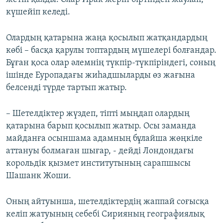
күшейіп келеді.
Олардың қатарына жаңа қосылып жатқандардың
көбі – басқа қарулы топтардың мүшелері болғандар.
Бұған қоса олар әлемнің түкпір-түкпіріндегі, соның
ішінде Еуропадағы жиһадшыларды өз жағына
белсенді түрде тартып жатыр.
– Шетелдіктер жүздеп, тіпті мыңдап олардың
қатарына барып қосылып жатыр. Осы заманда
майданға осыншама адамның бұлайша жөңкіле
аттануы болмаған шығар, - дейді Лондондағы
корольдік қызмет институтының сарапшысы
Шашанк Жоши.
Оның айтуынша, шетелдіктердің жаппай соғысқа
келіп жатуының себебі Сирияның географиялық