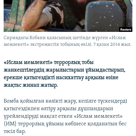
ЖАЗЫЛЫҢЫЗ
Басқа тілдерде
Сириядағы Кобани қаласының шетінде жүрген «Ислам
мемлекеті» экстремистік тобының өкілі. 7 қазан 2014 жыл.
«Ислам мемлекеті» террорлық тобы
жанкештілердің жарылыстарын ұйымдастырып,
ерекше қатыгездікті насихаттау арқылы өзіне
жақтас жинап жатыр.
Бомба қойылған көлікті жару, кепілге түскендерді
қатыгездікпен өлтіру арқылы дұшпандарын
үрейлендіруді мақсат еткен «Ислам мемлекеті»
(ИМ) террорлық ұйымы көбінесе қолданатын бес
тәсіл бар.