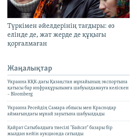
Түркімен әйелдерінің тағдыры: өз
елінде де, жат жерде де құқығы
қорғалмаған
Жаңалықтар
Украина КҚК-дағы Қазақстан мұнайының экспортына
қатысы бар инфрақұрылымға шабуылдамауға келіскен
– Bloomberg
Украина Ресейдің Самара облысы мен Краснодар
аймағындағы мұнай зауытына шабуылдады
Қайрат Сатыбалдыға тиесілі "Байсат" базары бір
жылдан кейін аукционда сатылды