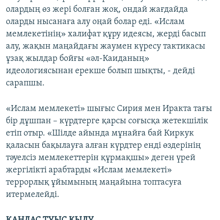
олардың өз жері болған жоқ, ондай жағдайда
оларды нысанаға алу оңай болар еді. «Ислам
мемлекетінің» халифат құру идеясы, жерді басып
алу, жақын маңайдағы жаумен күресу тактикасы
ұзақ жылдар бойғы «әл-Каиданың»
идеологиясынан ерекше болып шықты, - дейді
сарапшы.
«Ислам мемлекеті» шығыс Сирия мен Иракта тағы
бір дұшпан – күрдтерге қарсы соғысқа жетекшілік
етіп отыр. «Шілде айында мұнайға бай Киркук
қаласын бақылауға алған күрдтер енді өздерінің
тәуелсіз мемлекеттерін құрмақшы» деген үрей
жергілікті арабтарды «Ислам мемлекеті»
террорлық ұйымының маңайына топтасуға
итермелейді.