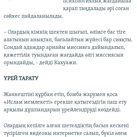
психологиялық жағдайына
қарап таңдалады әрі соған
сәйкес пайдаланылады.
– Олардың кімнің шектен шығып, өлімге бас тіге
алатынын анықтап, бағалайтын жүйесі бар сияқты.
Сондай адамдар арнайы миссияға дайындалып,
қажеттілік туындаған жағдайда әлгі миссиясын
орындайды, - дейді Кахуажи.
ҮРЕЙ ТАРАТУ
Жанкештіні құрбан етіп, бомба жарумен қоса
«Ислам мемлекеті» ерекше қатыгездігін паш ету
арқылы дұшпандарын үрейлендіруді көздейді.
Олардың кепілге алған шетелдіктің басын кескені
түсірілген видеоны интернетке салып, бүкіл әлем