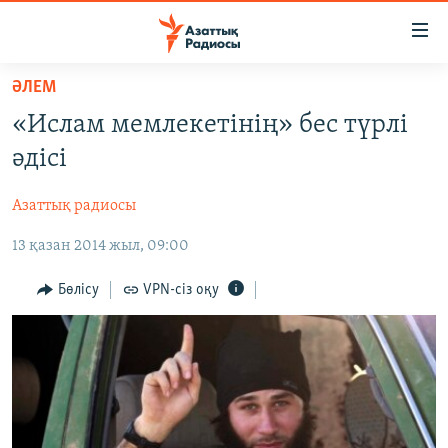
Accessibility
links
Skip
ӘЛЕМ
to
ЖАҢАЛЫҚТАР
«Ислам мемлекетінің» бес түрлі
main
САЯСАТ
content
әдісі
AZATTYQTV
Skip
to
Азаттық радиосы
ҚАҢТАР ОҚИҒАСЫ
main
13 қазан 2014 жыл, 09:00
АДАМ ҚҰҚЫҚТАРЫ
Navigation
Skip
ӘЛЕУМЕТ
Бөлісу
VPN-сіз оқу
to
ӘЛЕМ
Search
АРНАЙЫ ЖОБАЛАР
Русский