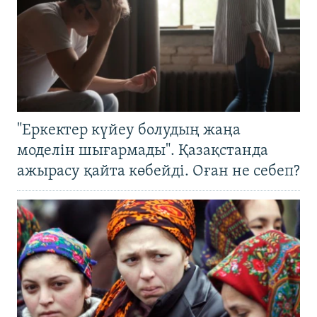
"Еркектер күйеу болудың жаңа
моделін шығармады". Қазақстанда
ажырасу қайта көбейді. Оған не себеп?