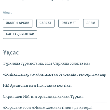
Айдар
ЖАЛПЫ АРХИВ
САЯСАТ
ӘЛЕУМЕТ
ӘЛЕМ
БАС ТАҚЫРЫПТАР
Ұқсас
Түркияда тұрмыста ма, әлде Сирияда соғыста ма?
«Жиһадшылар» жайлы жазған белсендіні тексеріп жатыр
ИМ Ауғанстан мен Пәкістанға көз тікті
Сирия мен ИМ-нің ортасында қалған Түркия
«Хорасан» тобы «Ислам мемлекетінен» де қатерлі