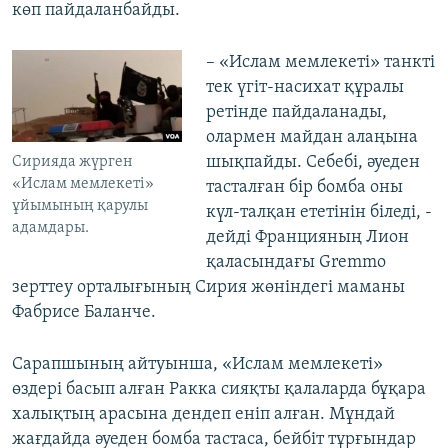
көп пайдаланбайды.
– «Ислам мемлекеті» танкті
тек үгіт-насихат құралы
ретінде пайдаланады,
олармен майдан алаңына
шықпайды. Себебі, әуеден
Сирияда жүрген
«Ислам мемлекеті»
тасталған бір бомба оны
ұйымының қарулы
күл-талқан ететінін біледі, -
адамдары.
дейді Францияның Лион
қаласындағы Gremmo
зерттеу орталығының Сирия жөніндегі маманы
Фабрисе Баланче.
Сарапшының айтуынша, «Ислам мемлекеті»
өздері басып алған Ракка сияқты қалаларда бұқара
халықтың арасына дендеп еніп алған. Мұндай
жағдайда әуеден бомба тастаса, бейбіт тұрғындар