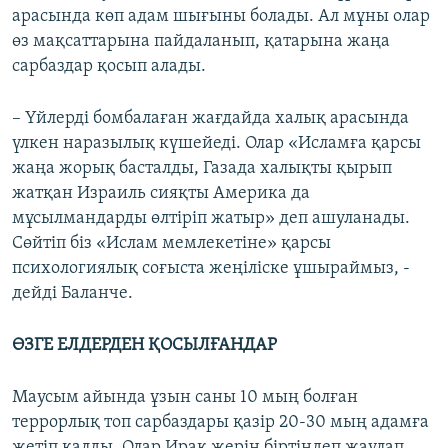
арасында көп адам шығыны болады. Ал мұны олар
өз мақсаттарына пайдаланып, қатарына жаңа
сарбаздар қосып алады.
– Үйлерді бомбалаған жағдайда халық арасында
үлкен наразылық күшейеді. Олар «Исламға қарсы
жаңа жорық басталды, Газада халықты қырып
жатқан Израиль сияқты Америка да
мұсылмандарды өлтіріп жатыр» деп ашуланады.
Сөйтіп біз «Ислам мемлекетіне» қарсы
психологиялық соғыста жеңіліске ұшыраймыз, -
дейді Баланче.
ӨЗГЕ ЕЛДЕРДЕН ҚОСЫЛҒАНДАР
Маусым айында ұзын саны 10 мың болған
террорлық топ сарбаздары қазір 20-30 мың адамға
жетіп қалды. Олар Ирак жерін біртіндеп жаулап,