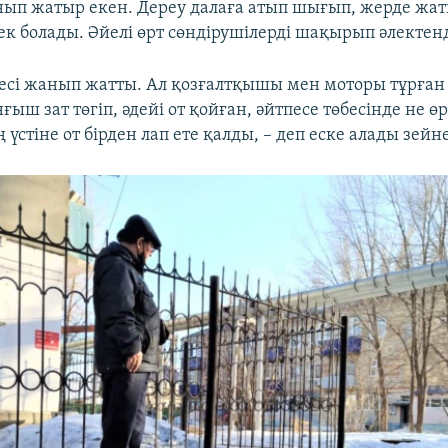
ып жатыр екен. Дереу далаға атып шығып, жерде жа
ек болады. Әйелі өрт сөндірушілерді шақырып әлектенд
өбесі жанып жатты. Ал қозғалтқышы мен моторы тұрға
ғыш зат төгіп, әдейі от қойған, әйтпесе төбесінде не ө
үстіне от бірден лап ете қалды, – деп еске алады зейн