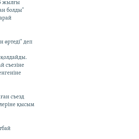
15 жылғы
нан болды"
қарай
н өртеді" деп
 қолдайды.
й съезіне
енгеніне
ған съезд
леріне қысым
тбай