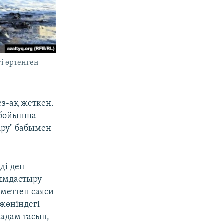
і өртенген
ез-ақ жеткен.
а бойынша
іру" бабымен
ді деп
ымдастыру
іметтен саяси
жөніндегі
 адам тасып,