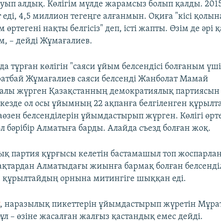
ауып алдық. Көлігім мүлде жарамсыз болып қалды. 20
r еді, 4,5 миллион тегеңге алғанмын. Оқиға "кісі қолы
ім өртегені нақты белгісіз" деп, істі жапты. Өзім де әрі 
, – дейді Жұмағалиев.
да тұрған көлігін "саяси ұйым белсендісі болғаным үші
атбай Жұмағалиев саяси белсенді Жанболат Мамай
алы жүрген Қазақстанның демократиялық партиясын
 кезде ол осы ұйымның 22 ақпанға белгіленген құрылта
өзен белсенділерін ұйымдастырып жүрген. Көлігі өрт
л бәрібір Алматыға барды. Алайда съезд болған жоқ.
қ партия құрғысы келетін бастамашыл топ жоспарлан
қтардан Алматыдағы жиынға бармақ болған белсенді
, құрылтайдың орнына митингіге шыққан еді.
п
, наразылық пикеттерін ұйымдастырып жүретін Мұра
ұл – өзіне жасалған жалғыз қастандық емес дейді.