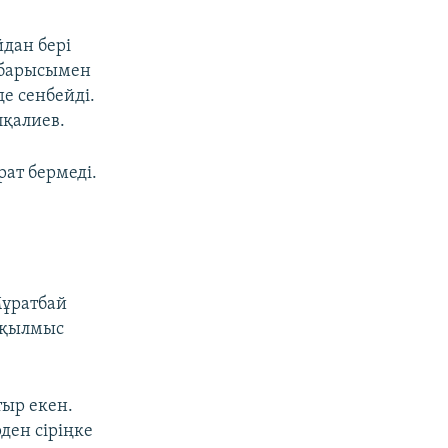
йдан бері
у барысымен
е сенбейді.
япқалиев.
рат бермеді.
Мұратбай
 "қылмыс
тыр екен.
ден сіріңке