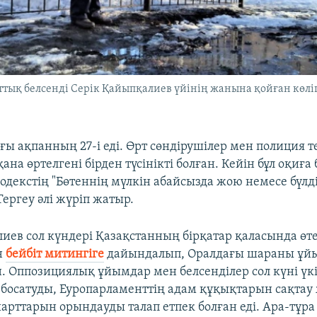
тық белсенді Серік Қайыпқалиев үйінің жанына қойған көліг
ғы ақпанның 27-і еді. Өрт сөндірушілер мен полиция т
қана өртелгені бірден түсінікті болған. Кейін бұл оқиғ
декстің "Бөтеннің мүлкін абайсызда жою немесе бүлд
 Тергеу әлі жүріп жатыр.
лиев сол күндері Қазақстанның бірқатар қаласында өте
н
бейбіт митингіге
дайындалып, Оралдағы шараны ұй
н. Оппозициялық ұйымдар мен белсенділер сол күні үк
босатуды, Еуропарламенттің адам құқықтарын сақтау 
рттарын орындауды талап етпек болған еді. Ара-тұра