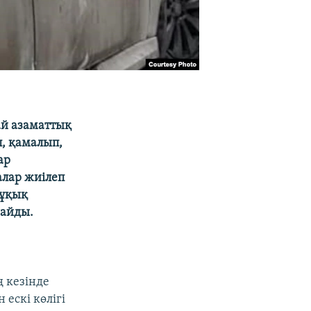
ай азаматтық
, қамалып,
ар
алар жиілеп
Құқық
найды.
ң кезінде
 ескі көлігі