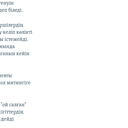
тенуін
еп біледі.
ршілердің
у келіп көлікті
ы істемейді.
анында
ағанын кейін
иевты
ол митингіге
"ой салған"
ігіттердің
 дейді