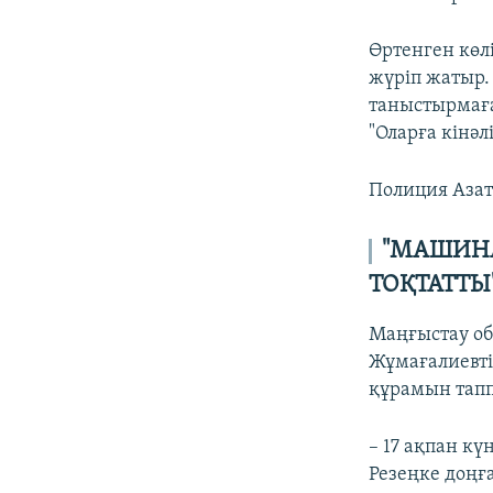
Өртенген көлі
жүріп жатыр.
таныстырмаға
"Оларға кінәл
Полиция Азатт
"МАШИНА
ТОҚТАТТЫ
Маңғыстау об
Жұмағалиевті
құрамын тапп
–
17 ақпан кү
Резеңке доңғ