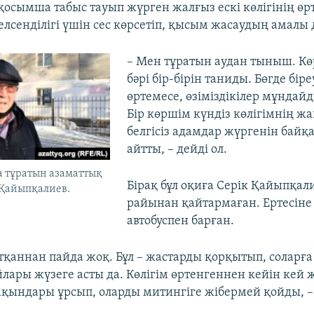
қосымша табыс тауып жүрген жалғыз ескі көлігінің өр
лсенділігі үшін сес көрсетіп, қысым жасаудың амалы д
– Мен тұратын аудан тыныш. Кө
бәрі бір-бірін таниды. Бөгде біре
өртемесе, өзіміздікілер мұндайд
Бір көршім күндіз көлігімнің ж
белгісіз адамдар жүргенін байқ
айтты, – дейді ол.
а тұратын азаматтық
Бірақ бұл оқиға Серік Қайыпқал
 Қайыпқалиев.
райынан қайтармаған. Ертесіне 
автобуспен барған.
тқаннан пайда жоқ. Бұл – жастарды қорқытып, соларға 
ойлары жүзеге асты да. Көлігім өртенгеннен кейін кей ж
ақындары ұрсып, оларды митингіге жібермей қойды, –