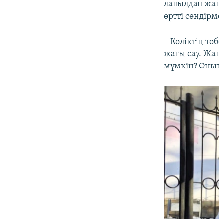
лапылдап жан
өртті сөндірм
– Көліктің т
жағы сау. Жан
мүмкін? Оның 