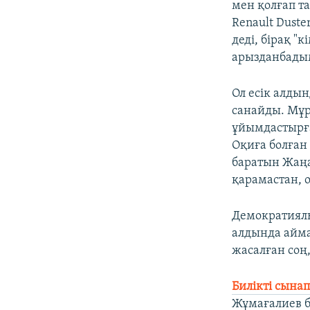
мен қолғап т
Renault Duste
деді, бірақ "к
арызданбадым
Ол есік алдын
санайды. Мұр
ұйымдастырғ
Оқиға болған
баратын Жаңа
қарамастан, о
Демократиялы
алдында айма
жасалған соң
Билікті сына
Жұмағалиев б