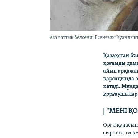
Азаматтық белсенді Есенғазы Қуандықты
Қазақстан би
қоғамды дамы
айып арқалап
қарсаңында о
кетеді. Мұнд
қорғаушылар 
"МЕНІ Қ
Орал қаласын
сырттан түске