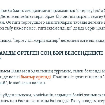
кке байланысты қозғалған қылмыстық іс тергеуі екі а
 Дегенмен зейнеткерді бірде-бір рет шақырып, терге
н. Ол тіпті тергеушілер айыптыларды табады дегенге д
іні табу қажет емес, тіпті іздемейді де" дейді Серік Қа
ыққа "тергеу әлі жүріп жатыр" дегеннен өзге еш ақпа
МДЫ ӨРТЕГЕН СОҢ БӘРІ БЕЛСЕНДІЛІКТІ
"
лысы Жаңаөзен қаласының тұрғыны, саяси белсенді 
ң де көлігі
былтыр өртенді
. Полиция іс қозғағанымен
ай", іс жабылып қалған.
ні үйден шықсам, көлігімнің алдыңғы бөлігі жанып жа
алағынан бастап жанғаны байқалды. Екі-үш қадам жер