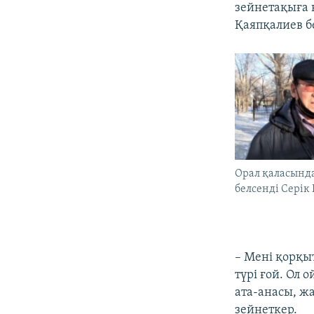
зейнетақыға 
Қаяпқалиев бе
Орал қаласынд
белсенді Серік
– Мені қорқы
түрі ғой. Ол 
ата-анасы, ж
зейнеткер.