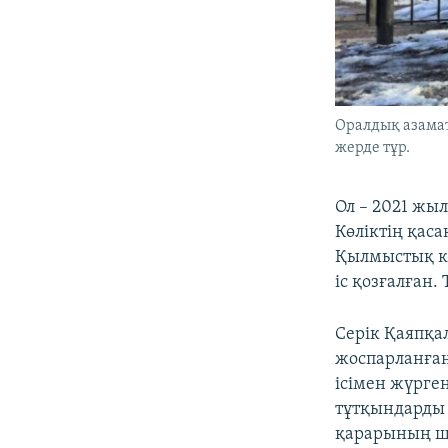
Оралдық азамат
жерде тұр.
Ол – 2021 жыл
Көліктің қаса
Қылмыстық ко
іс қозғалған.
Серік Қаяпқа
жоспарланға
ісімен жүрге
тұтқындарды 
қарарының ша