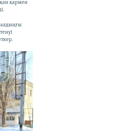
тқан қармен
і.
н алдыңғы
ртенуі
еткер.