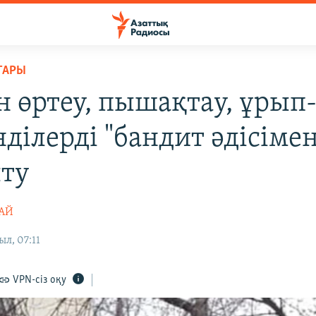
ТАРЫ
н өртеу, пышақтау, ұрып-
ділерді "бандит әдісімен
ту
ТАЙ
л, 07:11
VPN-сіз оқу