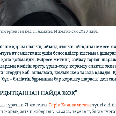
ң өртенген көлігі. Алматы, 14 желтоқсан 2020 жыл.
лігіне қарсы шығып, ойындағысын айтқаны немесе ж
туға ат салысқаны үшін белсенділер қысымға ұшырап
 қана қоймайды. Әсіресе митинг, сайлау тәрізді шарал
лардың көлігін өртеу, ұрып-соғу, қорқыту сияқты оқиғ
ай істердің көбі ашылмай, қылмыскер тасада қалады. 
"бұл – биліктің бұрыннан бар қорқыту шарасы" деп са
ОРҚЫТҚАННАН ПАЙДА ЖОҚ"
да тұратын 71 жастағы
Серік Қаяпқалиевты
түнгі екіні
н жарық оятып жіберген. Қараса, терезе түбінде тұрған