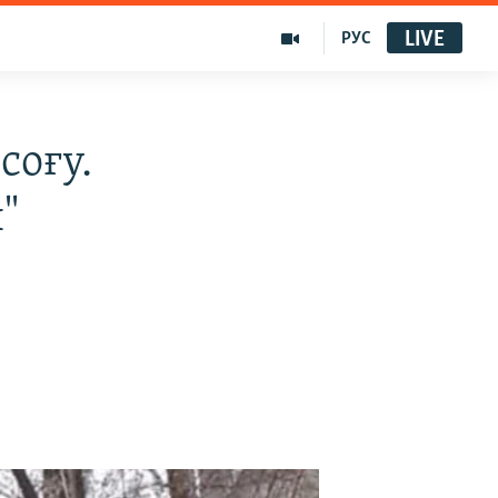
LIVE
РУС
соғу.
"