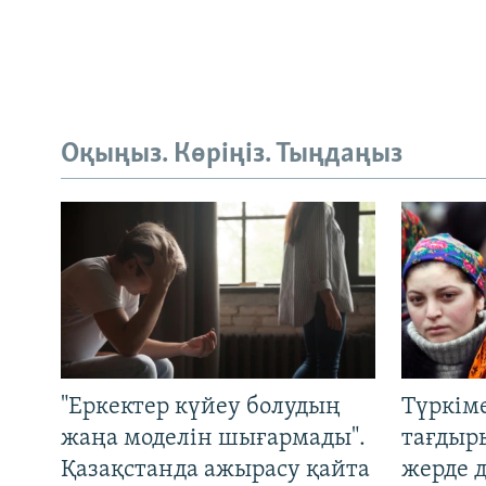
Оқыңыз. Көріңіз. Тыңдаңыз
"Еркектер күйеу болудың
Түркім
жаңа моделін шығармады".
тағдыры
Қазақстанда ажырасу қайта
жерде 