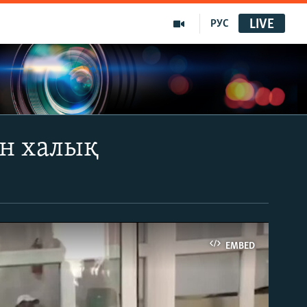
LIVE
РУС
ан халық
EMBED