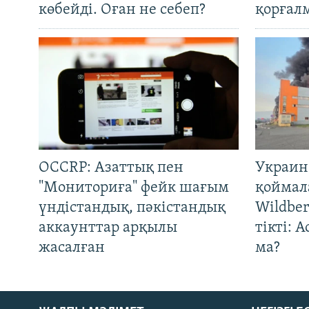
көбейді. Оған не себеп?
қорғал
OCCRP: Азаттық пен
Украин
"Мониториға" фейк шағым
қоймал
үндістандық, пәкістандық
Wildber
аккаунттар арқылы
тікті: 
жасалған
ма?