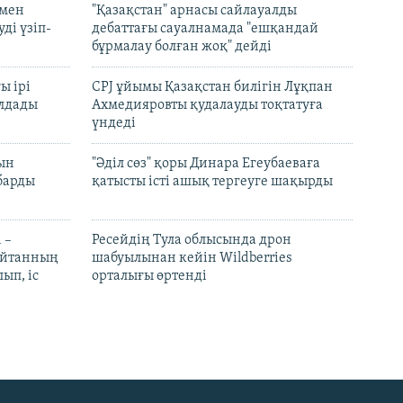
 мен
"Қазақстан" арнасы сайлауалды
ді үзіп-
дебаттағы сауалнамада "ешқандай
бұрмалау болған жоқ" дейді
ы ірі
CPJ ұйымы Қазақстан билігін Лұқпан
лдады
Ахмедияровты қудалауды тоқтатуға
үндеді
рын
"Әділ сөз" қоры Динара Егеубаеваға
барды
қатысты істі ашық тергеуге шақырды
 –
Ресейдің Тула облысында дрон
шайтанның
шабуылынан кейін Wildberries
ып, іс
орталығы өртенді