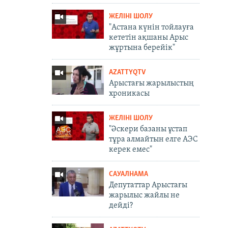
ЖЕЛІНІ ШОЛУ
"Астана күнін тойлауға
кететін ақшаны Арыс
жұртына берейік"
AZATTYQTV
Арыстағы жарылыстың
хроникасы
ЖЕЛІНІ ШОЛУ
"Әскери базаны ұстап
тұра алмайтын елге АЭС
керек емес"
САУАЛНАМА
Депутаттар Арыстағы
жарылыс жайлы не
дейді?