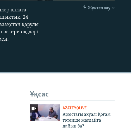
Жүктеп алу
илер қалаға
EMBED
 шықтық. 24
азақстан қарулы
 әскери оқ-дәрі
кен.
Ұқсас
AZATTYQLIVE
Арыстағы ахуал: Қоғам
төтенше жағдайға
дайын ба?