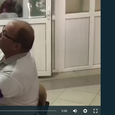
able
5:08