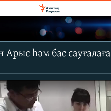
 Арыс һәм бас сауғалағ