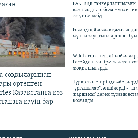
маған
БАҚ: КҚК танкер тапшылығы
қауіпсіздікке бола мұнай тиеу
созуға мәжбүр
Ресейдің Ярослав қаласындағ
мұнай зауытына дрон шабуы
Wildberries негізгі қоймала
Ресейден көшірмек деген ха
жоққа шығарды
а соққыларынан
Түркістан өңірінде әйелдерді
ары өртенген
"ұрғашылар", әншілерді – "
ries Қазақстанға көз
жаршысы" деген тұрғын ұстал
Астанаға қауіп бар
қозғалды