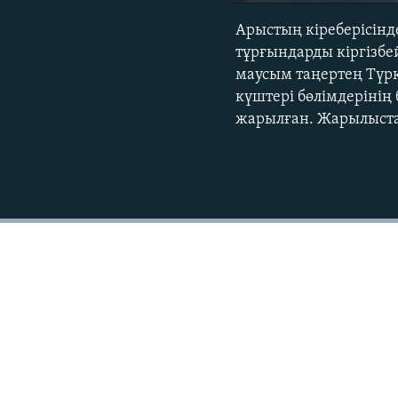
Арыстың кіреберісінд
тұрғындарды кіргізбе
маусым таңертең Түрк
күштері бөлімдерінің
жарылған. Жарылыстан