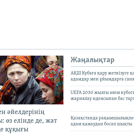
Жаңалықтар
АҚШ Кубаға қару жеткізуге қ
адамдар мен ұйымдарға сан
UEFA 2030 жылғы әлем кубог
жариялау идеясынан бас та
ен әйелдерінің
Қазақстанда рақымшылықпен
: өз елінде де, жат
адам қамаудан босап шықты
де құқығы