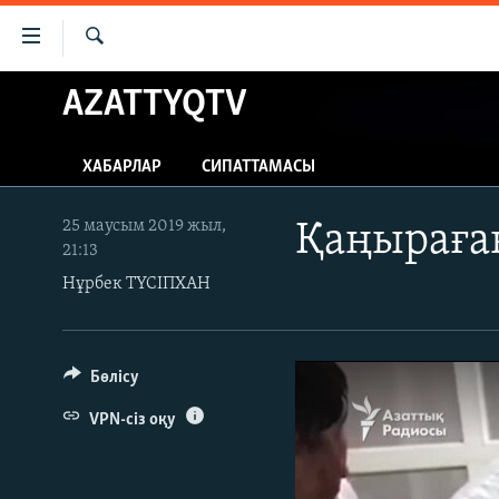
Accessibility
links
İздеу
Skip
AZATTYQTV
ЖАҢАЛЫҚТАР
to
САЯСАТ
main
ХАБАРЛАР
СИПАТТАМАСЫ
content
AZATTYQTV
Skip
ҚАҢТАР ОҚИҒАСЫ
to
25 маусым 2019 жыл,
Қаңыраған
21:13
main
АДАМ ҚҰҚЫҚТАРЫ
Navigation
Нұрбек ТҮСІПХАН
ӘЛЕУМЕТ
Skip
to
ӘЛЕМ
Search
Бөлісу
АРНАЙЫ ЖОБАЛАР
VPN-сіз оқу