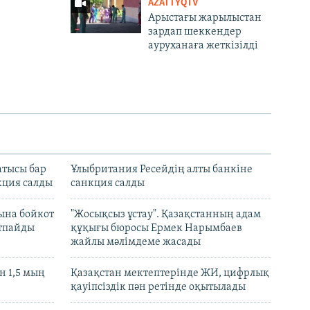
AZATTYQTV
Арыстағы жарылыстан
зардап шеккендер
ауруханаға жеткізілді
атысы бар
Ұлыбритания Ресейдің алты банкіне
кция салды
санкция салды
ына бойкот
"Жосықсыз ұстау". Қазақстанның адам
ртпайды
құқығы бюросы Ермек Нарымбаев
жайлы мәлімдеме жасады
 1,5 мың
Қазақстан мектептерінде ЖИ, цифрлық
қауіпсіздік пән ретінде оқытылады