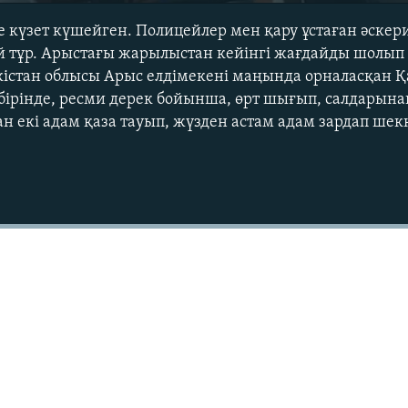
е күзет күшейген. Полицейлер мен қару ұстаған әскер
й тұр. Арыстағы жарылыстан кейінгі жағдайды шолып
істан облысы Арыс елдімекені маңында орналасқан Қ
 бірінде, ресми дерек бойынша, өрт шығып, салдарынан
 екі адам қаза тауып, жүзден астам адам зардап шек