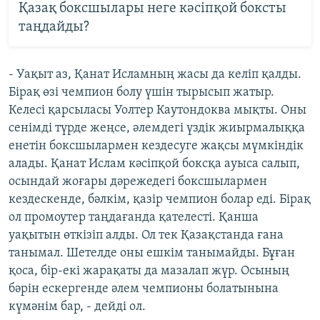
Қазақ боксшылары неге кәсіпқой боксты
таңдайды?
- Уақыт аз, Қанат Исламның жасы да келіп қалды.
Бірақ өзі чемпион болу үшін тырысып жатыр.
Келесі қарсыласы Уолтер Каутондоква мықты. Оны
сенімді түрде жеңсе, әлемдегі үздік жиырмалыққа
енетін боксшылармен кездесуге жақсы мүмкіндік
алады. Қанат Ислам кәсіпқой боксқа ауыса салып,
осындай жоғары дәрежедегі боксшылармен
кездескенде, бәлкім, қазір чемпион болар еді. Бірақ
ол промоутер таңдағанда қателесті. Қанша
уақытын өткізіп алды. Ол тек Қазақстанда ғана
танымал. Шетелде оны ешкім танымайды. Бұған
қоса, бір-екі жарақаты да мазалап жүр. Осының
бәрін ескергенде әлем чемпионы болатынына
күмәнім бар, - дейді ол.