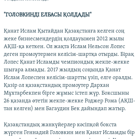
"ГОЛОВКИНДІ ЕЛБАСЫ ҚОЛДАДЫ"
Қанат Ислам Қытайдан Қазақстанға келген соң
жеке бизнесмендердің қолдауымен 2012 жылы
АҚШ-қа кеткен. Ол жақта Ислам Нельсон Лопес
деген промоутермен келісім-шартқа отырды. Бірақ
Лопес Қанат Исламды чемпиондық жекпе-жекке
шығара алмады. 2017 жылдың соңында Қанат
Ислам Лопеспен келісім-шартты үзіп, елге оралды.
Қазір ол қазақстандық промоутер Дархан
Мұхтарбекпен бірге жұмыс істеп жүр. Боксшыны
26 қазанда өтетін жекпе-жекке Роджер Рома (АҚШ-
тан келген) мен Багаудин Бек дайындап жатыр.
Қазақстандық жанкүйерлер кәсіпқой бокста
жүрген Геннадий Головкин мен Қанат Исламды бір