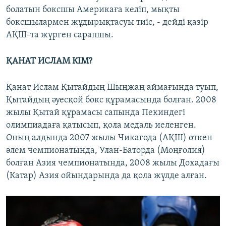
болатын боксшы Америкаға келіп, мықты
боксшылармен жұдырықтасуы тиіс, - дейді қазір
АҚШ-та жүрген сарапшы.
ҚАНАТ ИСЛАМ КІМ?
Қанат Ислам Қытайдың Шыңжаң аймағында туып,
Қытайдың әуесқой бокс құрамасында болған. 2008
жылы Қытай құрамасы сапында Пекиндегі
олимпиадаға қатысып, қола медаль иеленген.
Оның алдында 2007 жылы Чикагода (АҚШ) өткен
әлем чемпионатында, Улан-Баторда (Моңғолия)
болған Азия чемпионатында, 2008 жылы Дохадағы
(Катар) Азия ойындарында да қола жүлде алған.