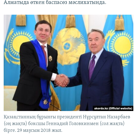
Алматыда өткен баспасөз мәслихатында.
Қазақстанның бұрынғы президенті Нұрсұлтан Назарбаев
(оң жақта) боксшы Геннадий Головкинмен (сол жақта)
бірге. 29 маусым 2018 жыл.