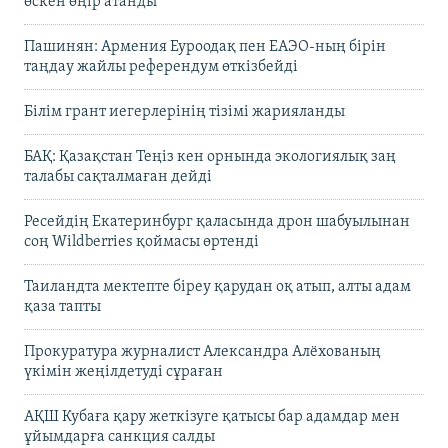
өскен өңір атанды
Пашинян: Армения Еуроодақ пен ЕАЭО-ның бірін
таңдау жайлы референдум өткізбейді
Білім грант иегерлерінің тізімі жарияланды
БАҚ: Қазақстан Теңіз кен орнында экологиялық заң
талабы сақталмаған дейді
Ресейдің Екатеринбург қаласында дрон шабуылынан
соң Wildberries қоймасы өртенді
Таиландта мектепте біреу қарудан оқ атып, алты адам
қаза тапты
Прокуратура журналист Александра Алёхованың
үкімін жеңілдетуді сұраған
АҚШ Кубаға қару жеткізуге қатысы бар адамдар мен
ұйымдарға санкция салды