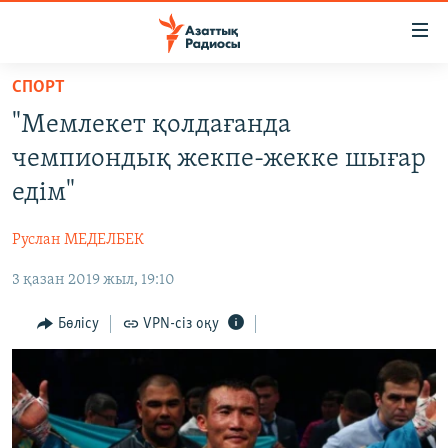
Accessibility
links
Skip
СПОРТ
to
ЖАҢАЛЫҚТАР
"Мемлекет қолдағанда
main
САЯСАТ
content
чемпиондық жекпе-жекке шығар
AZATTYQTV
Skip
едім"
to
ҚАҢТАР ОҚИҒАСЫ
main
Руслан МЕДЕЛБЕК
АДАМ ҚҰҚЫҚТАРЫ
Navigation
Skip
3 қазан 2019 жыл, 19:10
ӘЛЕУМЕТ
to
ӘЛЕМ
Бөлісу
VPN-сіз оқу
Search
АРНАЙЫ ЖОБАЛАР
Русский