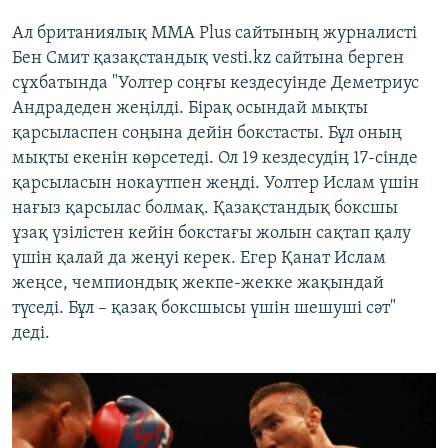
Ал британиялық MMA Plus сайтының журналисті
Бен Смит қазақстандық vesti.kz сайтына берген
сұхбатында "Уолтер соңғы кездесуінде Деметриус
Андрадеден жеңілді. Бірақ осындай мықты
қарсыласпен соңына дейін бокстасты. Бұл оның
мықты екенін көрсетеді. Ол 19 кездесудің 17-сінде
қарсыласын нокаутпен жеңді. Уолтер Ислам үшін
нағыз қарсылас болмақ. Қазақстандық боксшы
ұзақ үзілістен кейін бокстағы жолын сақтап қалу
үшін қалай да жеңуі керек. Егер Қанат Ислам
жеңсе, чемпиондық жекпе-жекке жақындай
түседі. Бұл – қазақ боксшысы үшін шешуші сәт"
деді.