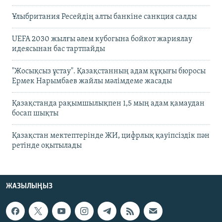
Ұлыбритания Ресейдің алты банкіне санкция салды
UEFA 2030 жылғы әлем кубогына бойкот жариялау
идеясынан бас тартпайды
"Жосықсыз ұстау". Қазақстанның адам құқығы бюросы
Ермек Нарымбаев жайлы мәлімдеме жасады
Қазақстанда рақымшылықпен 1,5 мың адам қамаудан
босап шықты
Қазақстан мектептерінде ЖИ, цифрлық қауіпсіздік пән
ретінде оқытылады
ЖАЗЫЛЫҢЫЗ