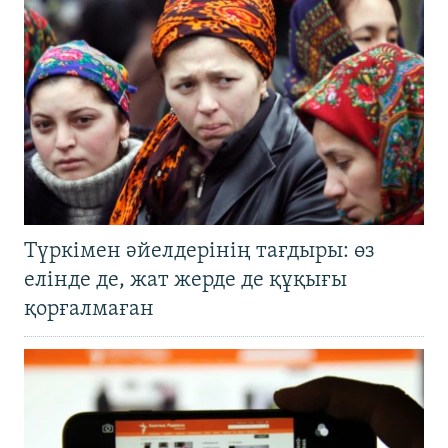
Түркімен әйелдерінің тағдыры: өз
елінде де, жат жерде де құқығы
қорғалмаған