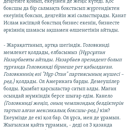
деңгейге қойып, екеуінен де жеңіс күтеді. Қос
боксшы да бір салмақта бокстасып жүргендіктен
екеуінің боксын, деңгейін жиі салыстырады. Қанат
Ислам кәсіпқой бокстың бизнес екенін, бизнесте
әркімнің шамасы ақшамен өлшенетінін айтады.
- Жарақаттанып, артқа шегіндік. Головкинді
мемлекет қолдады, елбасымыз
(Нұрсұлтан
Назарбаевты айтады. Назарбаев президент болып
тұрғанда Головкинді бірнеше рет қабылдаған.
Головкиннің өзі "Нұр Отан" партиясының мүшесі –
ред.)
қолдады. Ол Америкаға барды. Демеушілер
болды. Қымбат қарсыластар сатып алды. Маған
осындай мүмкіндік берсе шығар едім. Канело
(Головкинді жеңіп, оның чемпиондық белдіктерін
тартып алған мексикалық боксшы-ред.)
кім?
Екеумізде де екі қол бар. Ол ұрса, мен де ұрамын.
Жығылсам қайта тұрамын, - деді ол 3 қазанда