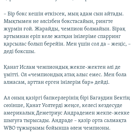
– Бір бокс кешін өткізсек, мың адам сын айтады.
Мықтымен не әлсізбен бокстасайын, рингте
жүрмін ғой. Жарайды, чемпион болмайын. Бірақ
артымнан еріп келе жатқан інілеріме спарринг
қарсылас болып берейін. Мен үшін сол да – жеңіс, –
деді боксшы.
Қанат Ислам чемпиондық жекпе-жектен әлі де
үмітті. Ол «чемпиондық атақ алыс емес. Мен бола
алмасам, арттан ерген інілерім бар» дейді.
Ал оның қазіргі бапкерлерінің бірі Багаудин Бектің
сөзінше, Қанат Уолтерді жеңсе, келесі кездесуде
америкалық Деметриус Андрадемен жекпе-жекке
шығуға тырысады. Андраде – қазір орта салмақта
WBO тұжырымы бойынша әлем чемпионы.