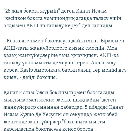
"25 жыл бокста жүрмін" деген Қанат Ислам
"кәсіпқой бокста чемпиондық атаққа таласу үшін
алдымен АҚШ-та танылу керек" деп санайды.
- Кез келгенімен бокстасуға дайынмын. Бірақ мен
АҚШ-тағы жанкүйерлерге қызық емеспін. Мен
қазақ жанкүйерлеріне ғана қызықпын. АҚШ-қа
танылу үшін мықты демеуші керек. Ақша салу
керек. Қазір Америкаға барып алып, төр менікі деу
қиын, - дейді боксшы.
Қанат Ислам "әлсіз боксшылармен бокстасады,
мықтылармен жекпе-жекке шықпайды" деген
жанкүйерлер сынынан хабардар. 5 шілдеде Қанат
Ислам Хулио Де Хесусты он секундқа жеткізбей
жеңгенде жанкүйерлер "боксшыға мықты
қарсыласпен бокстасуға кеңес берген".