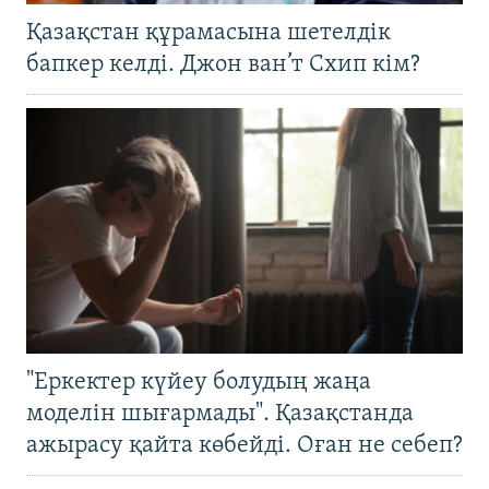
Қазақстан құрамасына шетелдік
бапкер келді. Джон ван’т Схип кім?
"Еркектер күйеу болудың жаңа
моделін шығармады". Қазақстанда
ажырасу қайта көбейді. Оған не себеп?