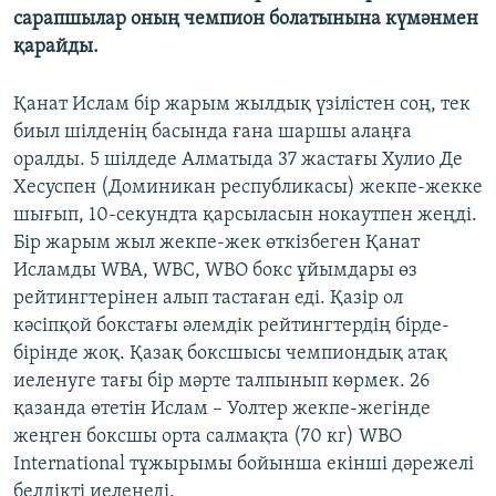
сарапшылар оның чемпион болатынына күмәнмен
қарайды.
Қанат Ислам бір жарым жылдық үзілістен соң, тек
биыл шілденің басында ғана шаршы алаңға
оралды. 5 шілдеде Алматыда 37 жастағы Хулио Де
Хесуспен (Доминикан республикасы) жекпе-жекке
шығып, 10-секундта қарсыласын нокаутпен жеңді.
Бір жарым жыл жекпе-жек өткізбеген Қанат
Исламды WBA, WBC, WBO бокс ұйымдары өз
рейтингтерінен алып тастаған еді. Қазір ол
кәсіпқой бокстағы әлемдік рейтингтердің бірде-
бірінде жоқ. Қазақ боксшысы чемпиондық атақ
иеленуге тағы бір мәрте талпынып көрмек. 26
қазанда өтетін Ислам – Уолтер жекпе-жегінде
жеңген боксшы орта салмақта (70 кг) WBO
International тұжырымы бойынша екінші дәрежелі
белдікті иеленеді.