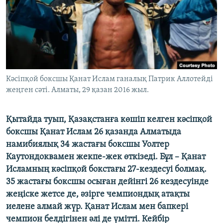
ЖАЗЫЛЫҢЫЗ
Басқа тілдерде
Кәсіпқой боксшы Қанат Ислам ганалық Патрик Аллотейді
жеңген сәті. Алматы, 29 қазан 2016 жыл.
Қытайда туып, Қазақстанға көшіп келген кәсіпқой
боксшы Қанат Ислам 26 қазанда Алматыда
намибиялық 34 жастағы боксшы Уолтер
Каутондоквамен жекпе-жек өткізеді. Бұл – Қанат
Исламның кәсіпқой бокстағы 27-кездесуі болмақ.
35 жастағы боксшы осыған дейінгі 26 кездесуінде
жеңіске жетсе де, әзірге чемпиондық атақты
иелене алмай жүр. Қанат Ислам мен бапкері
чемпион белдігінен әлі де үмітті. Кейбір