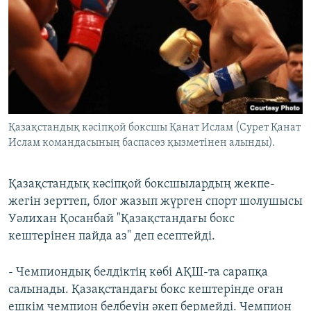
Қазақстандық кәсіпқой боксшы Қанат Ислам (Сурет Қанат
Ислам командасының баспасөз қызметінен алынды).
Қазақстандық кәсіпқой боксшылардың жекпе-
жегін зерттеп, блог жазып жүрген спорт шолушысы
Уәлихан Қосанбай "Қазақстандағы бокс
кештерінен пайда аз" деп есептейді.
- Чемпиондық белдіктің көбі АҚШ-та сарапқа
салынады. Қазақстандағы бокс кештерінде оған
ешкім чемпион белбеуін әкеп бермейді. Чемпион