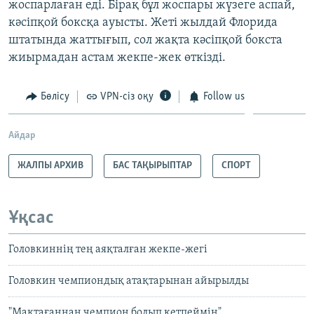
жоспарлаған еді. Бірақ бұл жоспары жүзеге аспай,
кәсіпқой боксқа ауысты. Жеті жылдай Флорида
штатында жаттығып, сол жақта кәсіпқой бокста
жиырмадан астам жекпе-жек өткізді.
Бөлісу
VPN-сіз оқу
Follow us
Айдар
ЖАЛПЫ АРХИВ
БАС ТАҚЫРЫПТАР
СПОРТ
Ұқсас
Головкиннің тең аяқталған жекпе-жегі
Головкин чемпиондық атақтарынан айырылды
"Мақтағаннан чемпион болып кетпеймін"