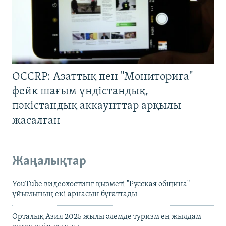
OCCRP: Азаттық пен "Мониториға"
фейк шағым үндістандық,
пәкістандық аккаунттар арқылы
жасалған
Жаңалықтар
YouTube видеохостинг қызметі "Русская община"
ұйымының екі арнасын бұғаттады
Орталық Азия 2025 жылы әлемде туризм ең жылдам