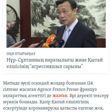
ОҚИ ОТЫРЫҢЫЗ
Нұр-Сұлтанның наразылығы және Қытай
елшісінің "агрессияшыл сарыны"
Мәтінде әуелі осындай жолдар болғанын i24
сілтеме жасаған Agence France Presse француз
ақпараттық агенттігі де
жазған
. Бұл деректі тексеру
мүмкін болмады. Қазір Қытай елшілігінің
ескертуінде коронавирусқа қатысты ештеңе жоқ.