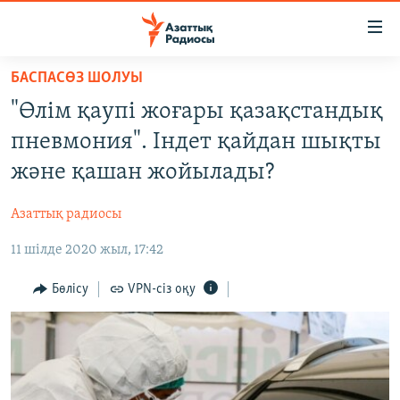
Accessibility
links
Skip
БАСПАСӨЗ ШОЛУЫ
to
ЖАҢАЛЫҚТАР
"Өлім қаупі жоғары қазақстандық
main
САЯСАТ
content
пневмония". Індет қайдан шықты
AZATTYQTV
Skip
және қашан жойылады?
to
ҚАҢТАР ОҚИҒАСЫ
main
Азаттық радиосы
АДАМ ҚҰҚЫҚТАРЫ
Navigation
Skip
11 шілде 2020 жыл, 17:42
ӘЛЕУМЕТ
to
ӘЛЕМ
Бөлісу
VPN-сіз оқу
Search
АРНАЙЫ ЖОБАЛАР
Русский