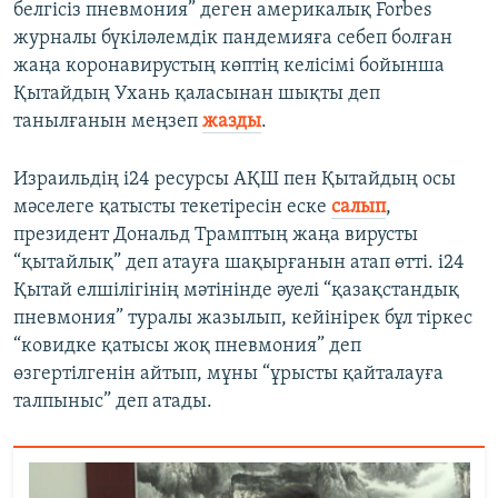
белгісіз пневмония” деген америкалық Forbes
журналы бүкіләлемдік пандемияға себеп болған
жаңа коронавирустың көптің келісімі бойынша
Қытайдың Ухань қаласынан шықты деп
танылғанын меңзеп
жазды
.
Израильдің i24 ресурсы АҚШ пен Қытайдың осы
мәселеге қатысты текетіресін еске
салып
,
президент Дональд Трамптың жаңа вирусты
“қытайлық” деп атауға шақырғанын атап өтті. i24
Қытай елшілігінің мәтінінде әуелі “қазақстандық
пневмония” туралы жазылып, кейінірек бұл тіркес
“ковидке қатысы жоқ пневмония” деп
өзгертілгенін айтып, мұны “ұрысты қайталауға
талпыныс” деп атады.