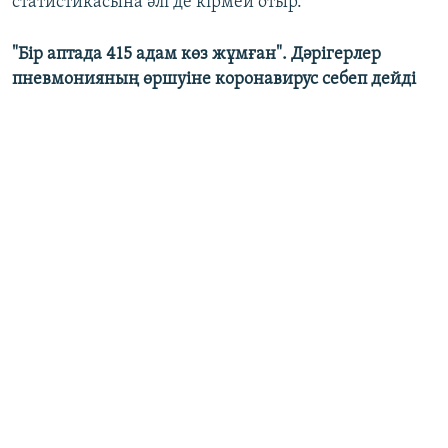
статистикасына әлі де кірмей отыр.
"Бір аптада 415 адам көз жұмған". Дәрігерлер
пневмонияның өршуіне коронавирус себеп дейді