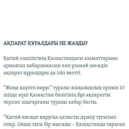
АҚПАРАТ ҚҰРАЛДАРЫ НЕ ЖАЗДЫ?
Қытай елшілігінің Қазақстандағы азаматтарына
арналған хабарламасын көп ұзамай әлемдік
ақпарат құралдары да іліп әкетті.
“Жаңа қауіпті вирус” туралы жаңалықтың орнын 10
шілде күні Қазақстан билігінің бұл ақпаратты
теріске шығарғаны туралы хабар басты.
“Қытай әлемде вирусқа қатысты дүмпу туғызып
отыр. Оның тағы бір мысалы – Қазақстанда тараған