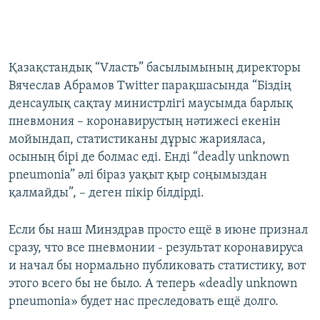
Қазақстандық “Vласть” басылымының директоры
Вячеслав Абрамов Twitter парақшасында “Біздің
денсаулық сақтау министрлігі маусымда барлық
пневмония – коронавирустың нәтижесі екенін
мойындап, статистиканы дұрыс жарияласа,
осының бірі де болмас еді. Енді “deadly unknown
pneumonia” әлі біраз уақыт қыр соңымыздан
қалмайды”, – деген пікір білдірді.
Если бы наш Минздрав просто ещё в июне признал
сразу, что все пневмонии - результат коронавируса
и начал бы нормально публиковать статистику, вот
этого всего бы не было. А теперь «deadly unknown
pneumonia» будет нас преследовать ещё долго.