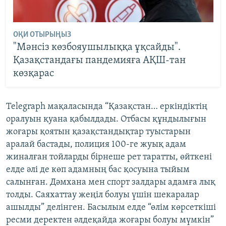
ОҚИ ОТЫРЫҢЫЗ
"Мәнсіз көзбояушылыққа ұқсайды".
Қазақстандағы пандемияға АҚШ-тан
көзқарас
Telegraph мақаласында “Қазақстан… еркіндіктің
оралуын қуана қабылдады. Отбасы құндылығын
жоғары қоятын қазақстандықтар туыстарын
аралай бастады, полиция 100-ге жуық адам
жиналған тойларды бірнеше рет таратты, өйткені
елде әлі де көп адамның бас қосуына тыйым
салынған. Дәмхана мен спорт залдары адамға лық
толды. Саяхаттау жеңіл болуы үшін шекаралар
ашылды” делінген. Басылым елде “өлім көрсеткіші
ресми деректен әлдеқайда жоғары болуы мүмкін”