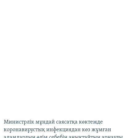
Министрлік мұндай саясатқа көктемде
коронавирустық инфекциядан көз жұмған
адамдардың өлім себебін анықтайтын арнаулы