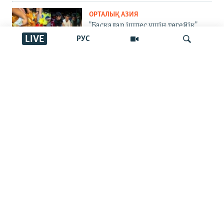
ОРТАЛЫҚ АЗИЯ
"Басқалар ішпес үшін төгейік".
Қырғызстандағы арақ төгу
LIVE
РУС
челленджі: Ақша шашу ма әлде
жамандықпен күрес пе?
УКРАИНАДАҒЫ СОҒЫС
İздеу
Екатеринбургтегі жарылыс,
Татарстанға жеткен дрондар,
Запорожьедегі тіршілік | Cоғыс
жаңалықтары
ЖАЗЫЛЫҢЫЗ
ЖАЛПЫ МӘЛІМЕТ