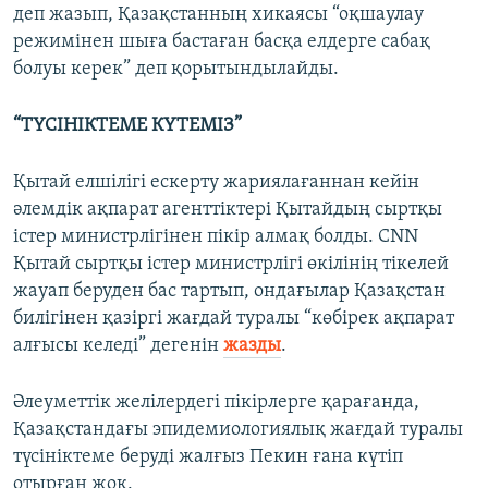
деп жазып, Қазақстанның хикаясы “оқшаулау
режимінен шыға бастаған басқа елдерге сабақ
болуы керек” деп қорытындылайды.
“ТҮСІНІКТЕМЕ КҮТЕМІЗ”
Қытай елшілігі ескерту жариялағаннан кейін
әлемдік ақпарат агенттіктері Қытайдың сыртқы
істер министрлігінен пікір алмақ болды. CNN
Қытай сыртқы істер министрлігі өкілінің тікелей
жауап беруден бас тартып, ондағылар Қазақстан
билігінен қазіргі жағдай туралы “көбірек ақпарат
алғысы келеді” дегенін
жазды
.
Әлеуметтік желілердегі пікірлерге қарағанда,
Қазақстандағы эпидемиологиялық жағдай туралы
түсініктеме беруді жалғыз Пекин ғана күтіп
отырған жоқ.