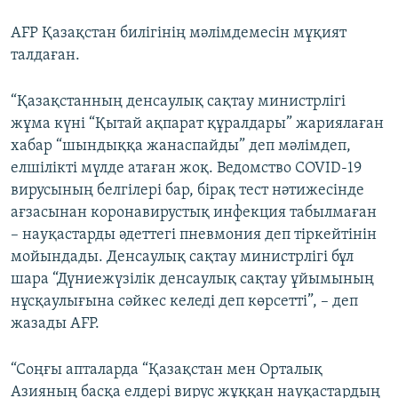
AFP Қазақстан билігінің мәлімдемесін мұқият
талдаған.
“Қазақстанның денсаулық сақтау министрлігі
жұма күні “Қытай ақпарат құралдары” жариялаған
хабар “шындыққа жанаспайды” деп мәлімдеп,
елшілікті мүлде атаған жоқ. Ведомство COVID-19
вирусының белгілері бар, бірақ тест нәтижесінде
ағзасынан коронавирустық инфекция табылмаған
– науқастарды әдеттегі пневмония деп тіркейтінін
мойындады. Денсаулық сақтау министрлігі бұл
шара “Дүниежүзілік денсаулық сақтау ұйымының
нұсқаулығына сәйкес келеді деп көрсетті”, – деп
жазады AFP.
“Соңғы апталарда “Қазақстан мен Орталық
Азияның басқа елдері вирус жұққан науқастардың