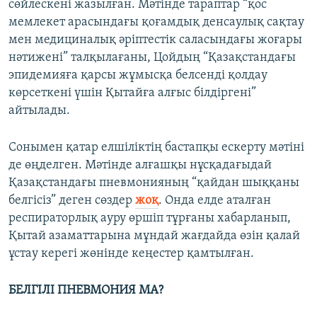
сөйлескені жазылған. Мәтінде тараптар “қос
мемлекет арасындағы қоғамдық денсаулық сақтау
мен медициналық әріптестік саласындағы жоғары
нәтижені” талқылағаны, Цойдың “Қазақстандағы
эпидемияға қарсы жұмысқа белсенді қолдау
көрсеткені үшін Қытайға алғыс білдіргені”
айтылады.
Сонымен қатар елшіліктің бастапқы ескерту мәтіні
де өңделген. Мәтінде алғашқы нұсқадағыдай
Қазақстандағы пневмонияның “қайдан шыққаны
белгісіз” деген сөздер
жоқ
. Онда елде аталған
респираторлық ауру өршіп тұрғаны хабарланып,
Қытай азаматтарына мұндай жағдайда өзін қалай
ұстау керегі жөнінде кеңестер қамтылған.
БЕЛГІЛІ ПНЕВМОНИЯ МА?