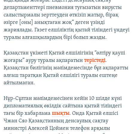
әлдеқайда жоғары. Елдегі денсаулық сақтау
департаменттері пневмония туғызатын вирусты
салыстырмалы зерттеуден өткізіп жатыр, бірақ
әзірге [оны] анықтаған жоқ” деген үзінді
жариялады. Газет елшіліктің қытай тіліндегі үндеуі
туралы алғашқылардың бірі болып жазды.
Қазақстан үкіметі Қытай елшілігінің “өлтіру қаупі
жоғары” ауру туралы ақпаратын
терістеді
.
Қазақстан билігінің мәлімдемесінде бұл ақпаратты
алғаш таратқан Қытай елшілігі туралы ештеңе
айтылмаған.
Нұр-Сұлтан мәлімдемесінен кейін 10 шілде күні
дипломатиялық өкілдік сайтына қытай тіліндегі
тағы бір хабарлама
шықты
. Онда Қытай елшісі
Чжан Сяо Қазақстанның денсаулық сақтау
министрі Алексей Цоймен телефон арқылы