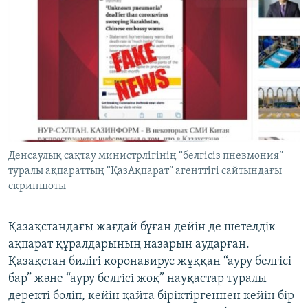
Денсаулық сақтау министрлігінің “белгісіз пневмония”
туралы ақпараттың “ҚазАқпарат” агенттігі сайтындағы
скриншоты
Қазақстандағы жағдай бұған дейін де шетелдік
ақпарат құралдарының назарын аударған.
Қазақстан билігі коронавирус жұққан “ауру белгісі
бар” және “ауру белгісі жоқ” науқастар туралы
деректі бөліп, кейін қайта біріктіргеннен кейін бір