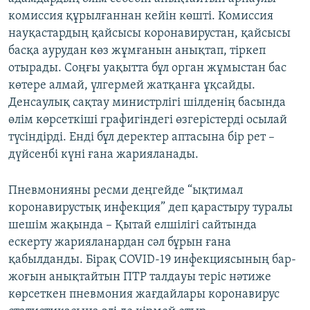
комиссия құрылғаннан кейін көшті. Комиссия
науқастардың қайсысы коронавирустан, қайсысы
басқа аурудан көз жұмғанын анықтап, тіркеп
отырады. Соңғы уақытта бұл орган жұмыстан бас
көтере алмай, үлгермей жатқанға ұқсайды.
Денсаулық сақтау министрлігі шілденің басында
өлім көрсеткіші графигіндегі өзгерістерді осылай
түсіндірді. Енді бұл деректер аптасына бір рет –
дүйсенбі күні ғана жарияланады.
Пневмонияны ресми деңгейде “ықтимал
коронавирустық инфекция” деп қарастыру туралы
шешім жақында – Қытай елшілігі сайтында
ескерту жарияланардан сәл бұрын ғана
қабылданды. Бірақ COVID-19 инфекциясының бар-
жоғын анықтайтын ПТР талдауы теріс нәтиже
көрсеткен пневмония жағдайлары коронавирус