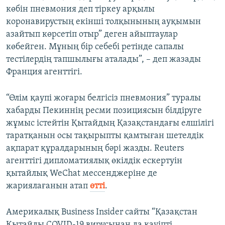
көбін пневмония деп тіркеу арқылы
коронавирустың екінші толқынының ауқымын
азайтып көрсетіп отыр” деген айыптаулар
көбейген. Мұның бір себебі ретінде сапалы
тестілердің тапшылығы аталады”, – деп жазады
Франция агенттігі.
“Өлім қаупі жоғары белгісіз пневмония” туралы
хабарды Пекиннің ресми позициясын білдіруге
жұмыс істейтін Қытайдың Қазақстандағы елшілігі
таратқанын осы тақырыпты қамтыған шетелдік
ақпарат құралдарының бәрі жазды. Reuters
агенттігі дипломатиялық өкілдік ескертуін
қытайлық WeChat мессенджеріне де
жариялағанын атап
өтті
.
Америкалық Business Insider сайты “Қазақстан
Қытайды COVID-19 вирусынан да қауіпті