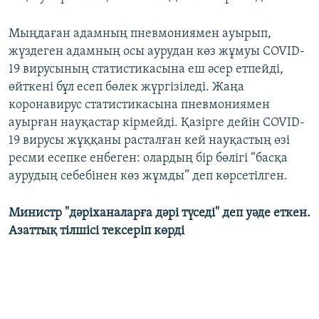
Мыңдаған адамның пневмониямен ауырып,
жүздеген адамның осы аурудан көз жұмуы COVID-
19 вирусының статистикасына еш әсер етпейді,
өйткені бұл есеп бөлек жүргізіледі. Жаңа
коронавирус статистикасына пневмониямен
ауырған науқастар кірмейді. Қазірге дейін COVID-
19 вирусы жұққаны расталған кей науқастың өзі
ресми есепке енбеген: олардың бір бөлігі “басқа
аурудың себебінен көз жұмды” деп көрсетілген.
Министр "дәріханаларға дәрі түседі" деп уәде еткен.
Азаттық тілшісі тексеріп көрді