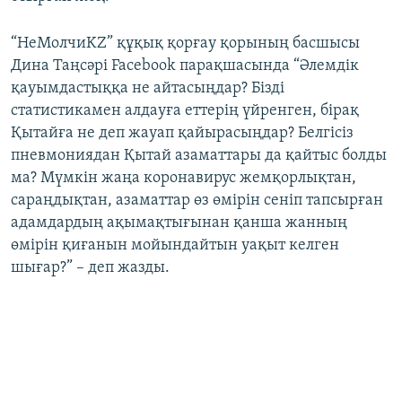
“НеМолчиKZ” құқық қорғау қорының басшысы
Дина Таңсәрі Facebook парақшасында “Әлемдік
қауымдастыққа не айтасыңдар? Бізді
статистикамен алдауға еттерің үйренген, бірақ
Қытайға не деп жауап қайырасыңдар? Белгісіз
пневмониядан Қытай азаматтары да қайтыс болды
ма? Мүмкін жаңа коронавирус жемқорлықтан,
сараңдықтан, азаматтар өз өмірін сеніп тапсырған
адамдардың ақымақтығынан қанша жанның
өмірін қиғанын мойындайтын уақыт келген
шығар?” – деп жазды.