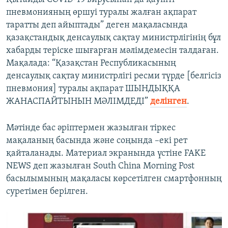
пневмонияның өршуі туралы жалған ақпарат
таратты деп айыптады” деген мақаласында
қазақстандық денсаулық сақтау министрлігінің бұл
хабарды теріске шығарған мәлімдемесін талдаған.
Мақалада: “Қазақстан Республикасының
денсаулық сақтау министрлігі ресми түрде [белгісіз
пневмония] туралы ақпарат ШЫНДЫҚҚА
ЖАНАСПАЙТЫНЫН МӘЛІМДЕДІ”
делінген
.
Мәтінде бас әріптермен жазылған тіркес
мақаланың басында және соңында –екі рет
қайталанады. Материал экранында үстіне FAKE
NEWS деп жазылған South China Morning Post
басылымының мақаласы көрсетілген смартфонның
суретімен берілген.