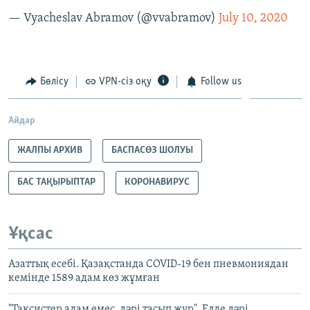
— Vyacheslav Abramov (@vvabramov)
July 10, 2020
Бөлісу
VPN-сіз оқу
Follow us
Айдар
ЖАЛПЫ АРХИВ
БАСПАСӨЗ ШОЛУЫ
БАС ТАҚЫРЫПТАР
КОРОНАВИРУС
Ұқсас
Азаттық есебі. Қазақстанда COVID-19 бен пневмониядан
кемінде 1589 адам көз жұмған
"Таксистер адам емес, дәрі тасып жүр". Елде дәрі