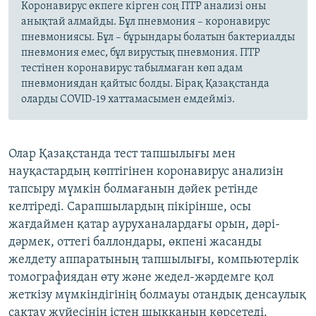
Коронавирус өкпеге кірген соң ПТР анализі оны
анықтай алмайды. Бұл пневмония – коронавирус
пневмониясы. Бұл – бұрындары болатын бактериалды
пневмония емес, бұл вирустық пневмония. ПТР
тестінен коронавирус табылмаған көп адам
пневмониядан қайтыс болды. Бірақ Қазақстанда
оларды COVID-19 хаттамасымен емдейміз.
Олар Қазақстанда тест тапшылығы мен
науқастардың көптігінен коронавирус анализін
тапсыру мүмкін болмағанын дәйек ретінде
келтіреді. Сарапшылардың пікірінше, осы
жағдаймен қатар ауруханалардағы орын, дәрі-
дәрмек, оттегі баллондары, өкпені жасанды
желдету аппаратының тапшылығы, компьютерлік
томографиядан өту және жедел-жәрдемге қол
жеткізу мүмкіндігінің болмауы отандық денсаулық
сақтау жүйесінің істен шыққанын көрсетеді.