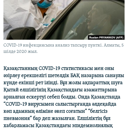
ЖАЗЫЛЫҢЫЗ
Басқа тілдерде
COVID-19 инфекциясына анализ тапсыру пунткі. Алматы, 5
шілде 2020 жыл.
Қазақстан
ның
COVID
-19 статистикасы мен оны
әзірлеу ерекшелігі шетелдік БАҚ назарына санаулы
күнде екінші рет ілінді. Бұл жолы ақпараттық шуға
Қытай елшілігінің Қазақстандағы азаматтарына
арналған ескертуі себеп болды. Онда Қазақстанда
“
COVID
-19 вирусымен салыстырғанда әлдеқайда
көп адамның өліміне әкеп соғатын” “белгісіз
пневмония” бар деп жазылған. Елшіліктің бұл
хабарламасы Қазақстандағы эпидемиолиялық