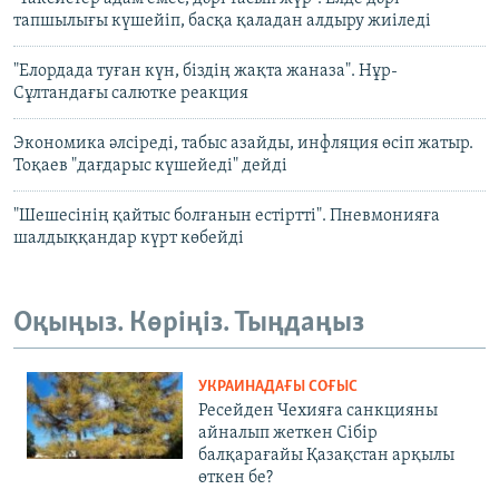
тапшылығы күшейіп, басқа қаладан алдыру жиіледі
"Елордада туған күн, біздің жақта жаназа". Нұр-
Сұлтандағы салютке реакция
Экономика әлсіреді, табыс азайды, инфляция өсіп жатыр.
Тоқаев "дағдарыс күшейеді" дейді
"Шешесінің қайтыс болғанын естіртті". Пневмонияға
шалдыққандар күрт көбейді
Оқыңыз. Көріңіз. Тыңдаңыз
УКРАИНАДАҒЫ СОҒЫС
Ресейден Чехияға санкцияны
айналып жеткен Сібір
балқарағайы Қазақстан арқылы
өткен бе?