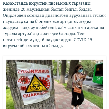
Қазақстанда вирустық пневмония тарағаны
жөнінде 20 маусымнан бастап белгілі болды.
Өңірлерден осындай диагнозбен ауруханаға түскен
науқастар саны бірнеше есе артқаны, жедел-
жәрдем шақыру көбейгені, өлім санының артқаны
туралы әртүрлі ақпарат түсе бастады. Тест
нәтижесінде мұндай науқастардан COVID-19
вирусы табылмағаны айтылды.