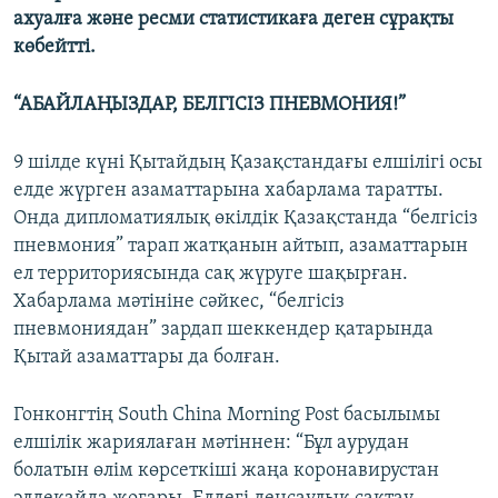
ахуалға және ресми статистикаға деген сұрақты
көбейтті.
“АБАЙЛАҢЫЗДАР, БЕЛГІСІЗ ПНЕВМОНИЯ!”
9 шілде күні Қытайдың Қазақстандағы елшілігі осы
елде жүрген азаматтарына хабарлама таратты.
Онда дипломатиялық өкілдік Қазақстанда “белгісіз
пневмония” тарап жатқанын айтып, азаматтарын
ел территориясында сақ жүруге шақырған.
Хабарлама мәтініне сәйкес, “белгісіз
пневмониядан” зардап шеккендер қатарында
Қытай азаматтары да болған.
Гонконгтің South China Morning Post басылымы
елшілік жариялаған мәтіннен: “Бұл аурудан
болатын өлім көрсеткіші жаңа коронавирустан