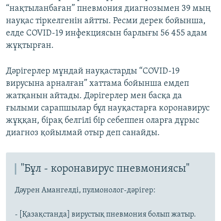
“нақтыланбаған” пневмония диагнозымен 39 мың
науқас тіркелгенін айтты. Ресми дерек бойынша,
елде COVID-19 инфекциясын барлығы 56 455 адам
жұқтырған.
Дәрігерлер мұндай науқастарды “COVID-19
вирусына арналған” хаттама бойынша емдеп
жатқанын айтады. Дәрігерлер мен басқа да
ғылыми сарапшылар бұл науқастарға коронавирус
жұққан, бірақ белгілі бір себеппен оларға дұрыс
диагноз қойылмай отыр деп санайды.
"Бұл - коронавирус пневмониясы"
Дәурен Амангелді, пулмонолог-дәрігер:
- [Қазақстанда] вирустық пневмония болып жатыр.