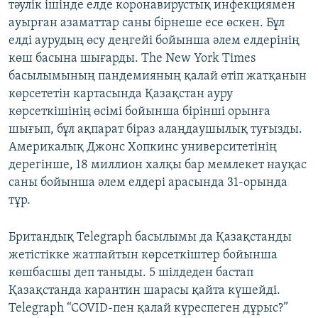
тәулік ішінде елде коронавирустық инфекциямен
ауырған азаматтар саны бірнеше есе өскен. Бұл
елді аурудың өсу деңгейі бойынша әлем елдерінің
көш басына шығарды. The New York Times
басылымының пандемияның қалай өтіп жатқанын
көрсететін картасында Қазақстан ауру
көрсеткішінің өсімі бойынша бірінші орынға
шығып, бұл ақпарат біраз алаңдаушылық туғызды.
Америкалық Джонс Хопкинс университетінің
дерегінше, 18 миллион халқы бар мемлекет науқас
саны бойынша әлем елдері арасында 31-орында
тұр.
Британдық Telegraph басылымы да Қазақстанды
жетістікке жатпайтын көрсеткіштер бойынша
көшбасшы деп таныды. 5 шілдеден бастап
Қазақстанда карантин шарасы қайта күшейді.
Telegraph “COVID-пен қалай күреспеген дұрыс?”