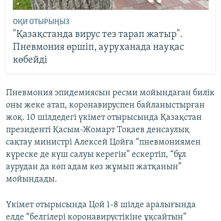
ОҚИ ОТЫРЫҢЫЗ
"Қазақстанда вирус тез тарап жатыр".
Пневмония өршіп, ауруханада науқас
көбейді
Пневмония эпидемиясын ресми мойындаған билік
оны жеке атап, коронавируспен байланыстырған
жоқ. 10 шілдедегі үкімет отырысында Қазақстан
президенті Қасым-Жомарт Тоқаев денсаулық
сақтау министрі Алексей Цойға “пневмониямен
күреске де күш салуы керегін” ескертіп, “бұл
аурудан да көп адам көз жұмып жатқанын”
мойындады.
Үкімет отырысында Цой 1-8 шілде аралығында
елде “белгілері коронавирустікіне ұқсайтын”