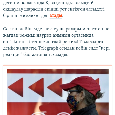
деген мақаласында Қазақстанды толықтай
оқшаулау шарасын екінші рет енгізген әлемдегі
бірінші мемлекет деп
атады
.
Осыған дейін елде шектеу шаралары мен төтенше
жағдай режимі наурыз айының ортасында
енгізілген. Төтенше жағдай режимі 11 мамырға
дейін жалғасты. Telegraph осыдан кейін елде “кері
реакция” басталғанын жазады.