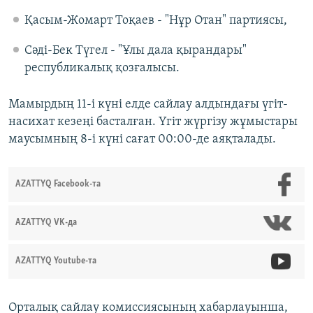
Қасым-Жомарт Тоқаев - "Нұр Отан" партиясы,
Сәді-Бек Түгел - "Ұлы дала қырандары"
республикалық қозғалысы.
Мамырдың 11-і күні елде сайлау алдындағы үгіт-
насихат кезеңі басталған. Үгіт жүргізу жұмыстары
маусымның 8-і күні сағат 00:00-де аяқталады.
AZATTYQ Facebook-та
AZATTYQ VK-да
AZATTYQ Youtube-та
Орталық сайлау комиссиясының хабарлауынша,