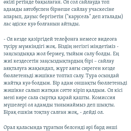
өкілі ретінде бақылаған. Ол сол сайлауда топ
адамды автобуспен бірнеше сайлау учаскесіне
апарып, дауыс бергізетін ("карусель" деп аталады)
лас әдіске куә болғанын айтады.
- Ол кезде қазіргідей телефонға немесе видеоға
түсіру мүмкіндігі жоқ. Біздің негізгі міндетіміз -
заңсыздыққа жол бермеу, тыйым салу болды. Ең
жиі кездесетін заңсыздықтардың бірі – сайлау
аяқталуға жақындап, жұрт аяғы сиреген кезде
бюллетеньді жәшікке топтап салу. Тура осындай
жайтқа куә болдым. Бір адам оншақты бюллетеньді
жәшікке салып жатқан сәтте кіріп қалдым. Ол кісі
мені көре сала сыртқа қарай қашты. Комиссия
мүшелері ол адамды танымаймыз деп шықты.
Бірақ ешкім тоқтау салған жоқ, - дейді ол.
Орал қаласында тұратын белсенді әрі бард әнші