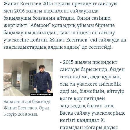
Жанат Есентаев 2015 жылғы президент сайлауы
мен 2016 жылғы парламент сайлауында
бақылаушы болғанын айтады. Оның сөзінше,
жергілікті "Абырой" қоғамдық ұйымы бірнеше
бақылаушы дайындап, қала ішіндегі он сайлау
учаскесіне қойған. Жанат Есентаев "екі сайлауда да
заңсыздықтардың алдын алдық" де есептейді.
- 2015 жылғы президент
сайлауы барысында, бізден
сескенді ме, әлде құрсын,
осы он учаскеге тиіспейік
деді ме, білмеймін, әйтеуір
көзге көрінетіндей
Бард әнші әрі белсенді
заңсыздық болған жоқ.
Жанат Есентаев. Орал,
Басқа сайлау учаскелерінде
5 сәуір 2018 жыл.
негізгі кандидат 91
пайыздан жоғары дауыс