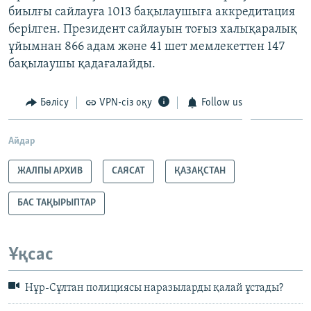
биылғы сайлауға 1013 бақылаушыға аккредитация
берілген. Президент сайлауын тоғыз халықаралық
ұйымнан 866 адам және 41 шет мемлекеттен 147
бақылаушы қадағалайды.
Бөлісу
VPN-сіз оқу
Follow us
Айдар
ЖАЛПЫ АРХИВ
САЯСАТ
ҚАЗАҚСТАН
БАС ТАҚЫРЫПТАР
Ұқсас
Нұр-Cұлтан полициясы наразыларды қалай ұстады?