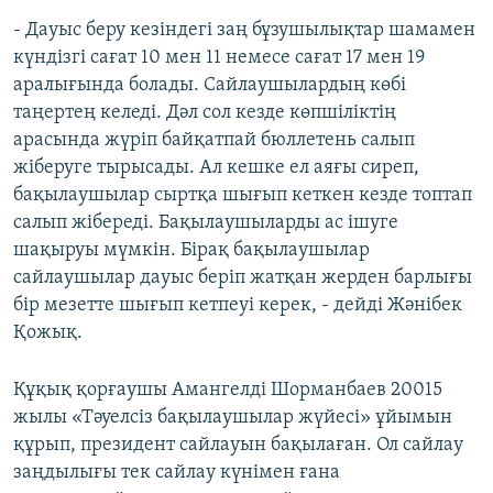
- Дауыс беру кезіндегі заң бұзушылықтар шамамен
күндізгі сағат 10 мен 11 немесе сағат 17 мен 19
аралығында болады. Сайлаушылардың көбі
таңертең келеді. Дәл сол кезде көпшіліктің
арасында жүріп байқатпай бюллетень салып
жіберуге тырысады. Ал кешке ел аяғы сиреп,
бақылаушылар сыртқа шығып кеткен кезде топтап
салып жібереді. Бақылаушыларды ас ішуге
шақыруы мүмкін. Бірақ бақылаушылар
сайлаушылар дауыс беріп жатқан жерден барлығы
бір мезетте шығып кетпеуі керек, - дейді Жәнібек
Қожық.
Құқық қорғаушы Амангелді Шорманбаев 20015
жылы «Тәуелсіз бақылаушылар жүйесі» ұйымын
құрып, президент сайлауын бақылаған. Ол сайлау
заңдылығы тек сайлау күнімен ғана