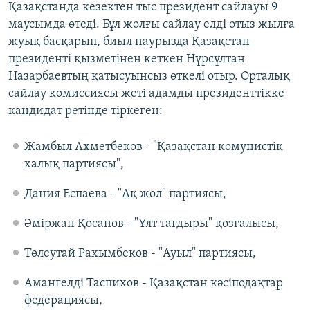
​Қазақстанда кезектен тыс президент сайлауы 9
маусымда өтеді. Бұл жолғы сайлау елді отыз жылға
жуық басқарып, биыл наурызда Қазақстан
президенті қызметінен кеткен Нұрсұлтан
Назарбаевтың қатысуынсыз өткелі отыр. Орталық
сайлау комиссиясы жеті адамды президенттікке
кандидат ретінде тіркеген:
Жамбыл Ахметбеков - "Қазақстан комунистік
халық партиясы",
Дания Еспаева - "Ақ жол" партиясы,
Әміржан Қосанов - "Ұлт тағдыры" қозғалысы,
Төлеутай Рахымбеков - "Ауыл" партиясы,
Амангелді Таспихов - Қазақстан кәсіподақтар
федерациясы,