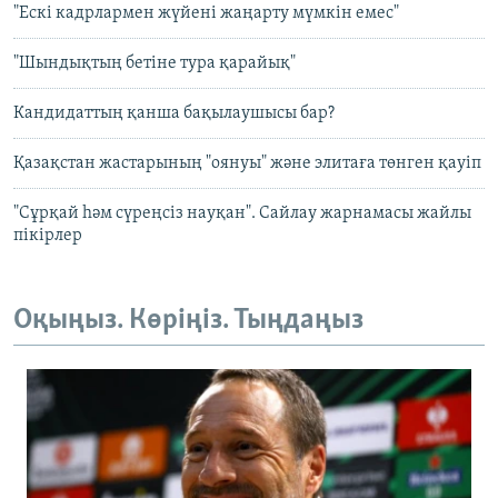
"Ескі кадрлармен жүйені жаңарту мүмкін емес"
"Шындықтың бетіне тура қарайық"
Кандидаттың қанша бақылаушысы бар?
Қазақстан жастарының "оянуы" және элитаға төнген қауіп
"Сұрқай һәм сүреңсіз науқан". Сайлау жарнамасы жайлы
пікірлер
Оқыңыз. Көріңіз. Тыңдаңыз