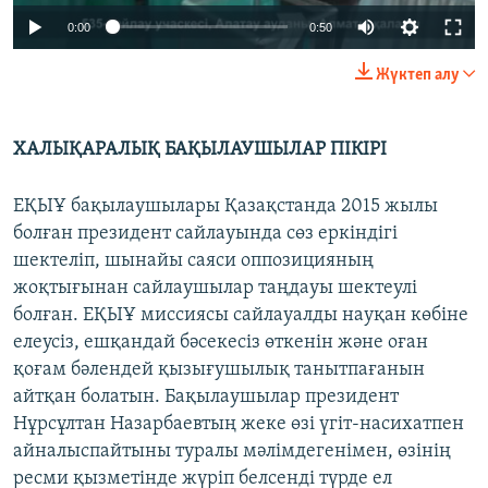
0:00
0:50
Жүктеп алу
ХАЛЫҚАРАЛЫҚ БАҚЫЛАУШЫЛАР ПІКІРІ
ЕҚЫҰ бақылаушылары Қазақстанда 2015 жылы
болған президент сайлауында сөз еркіндігі
шектеліп, шынайы саяси оппозицияның
жоқтығынан сайлаушылар таңдауы шектеулі
болған. ЕҚЫҰ миссиясы сайлауалды науқан көбіне
елеусіз, ешқандай бәсекесіз өткенін және оған
қоғам бәлендей қызығушылық танытпағанын
айтқан болатын. Бақылаушылар президент
Нұрсұлтан Назарбаевтың жеке өзі үгіт-насихатпен
айналыспайтыны туралы мәлімдегенімен, өзінің
ресми қызметінде жүріп белсенді түрде ел