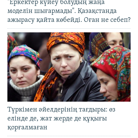
"Еркектер күйеу болудың жаңа
моделін шығармады". Қазақстанда
ажырасу қайта көбейді. Оған не себеп?
Түркімен әйелдерінің тағдыры: өз
елінде де, жат жерде де құқығы
қорғалмаған