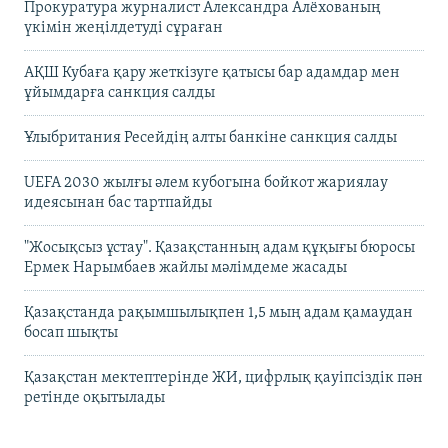
Прокуратура журналист Александра Алёхованың
үкімін жеңілдетуді сұраған
АҚШ Кубаға қару жеткізуге қатысы бар адамдар мен
ұйымдарға санкция салды
Ұлыбритания Ресейдің алты банкіне санкция салды
UEFA 2030 жылғы әлем кубогына бойкот жариялау
идеясынан бас тартпайды
"Жосықсыз ұстау". Қазақстанның адам құқығы бюросы
Ермек Нарымбаев жайлы мәлімдеме жасады
Қазақстанда рақымшылықпен 1,5 мың адам қамаудан
босап шықты
Қазақстан мектептерінде ЖИ, цифрлық қауіпсіздік пән
ретінде оқытылады