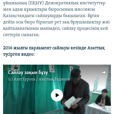
ұйымының (ЕҚЫҰ) Демократиялық институттар
мен адам құқықтары бюросының миссиясы
Қазақстандағы сайлауларды бақылаған. Бұған
дейін осы бюро бірнеше рет заң бұзушылықтар жиі
қайталанатынын мәлімдеп, сайлау процесінің кей
сәттерін сынаған.
2016 жылғы парламент сайлауы кезінде Азаттық
түсірген видео:
Сайлау заңын бұзу
(c)
Азат Еуропа / Азаттық Радиосы
No media source currently available