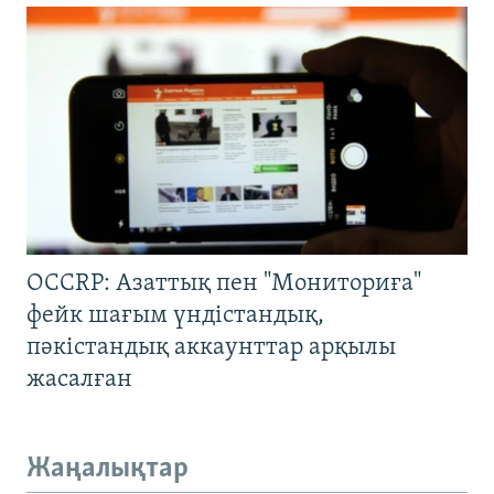
OCCRP: Азаттық пен "Мониториға"
фейк шағым үндістандық,
пәкістандық аккаунттар арқылы
жасалған
Жаңалықтар