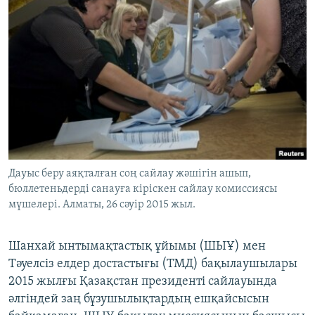
Дауыс беру аяқталған соң сайлау жәшігін ашып,
бюллетеньдерді санауға кіріскен сайлау комиссиясы
мүшелері. Алматы, 26 сәуір 2015 жыл.
Шанхай ынтымақтастық ұйымы (ШЫҰ) мен
Тәуелсіз елдер достастығы (ТМД) бақылаушылары
2015 жылғы Қазақстан президенті сайлауында
әлгіндей заң бұзушылықтардың ешқайсысын