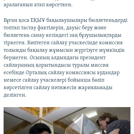
аралағанын атап көрсеткен.
Бұған қоса ЕҚЫҰ бақылаушылары бюллетеньдерді
топтап тастау фактілерін, дауыс беру және
бюллетень санау кезіндегі заң бұзушылықтарды
тіркеген. Көптеген сайлау учаскесінде комиссия
толымды бақылау жұмысын жүргізуге мүмкіндік
бермеген. Осының алдындағы президент
сайлауының қорытындысы туралы миссия
есебінде Орталық сайлау комиссиясы аудандар
немесе сайлау учаскелері бойынша бөліп
көрсетілген сайлау нәтижесін жарияламады
делінген.