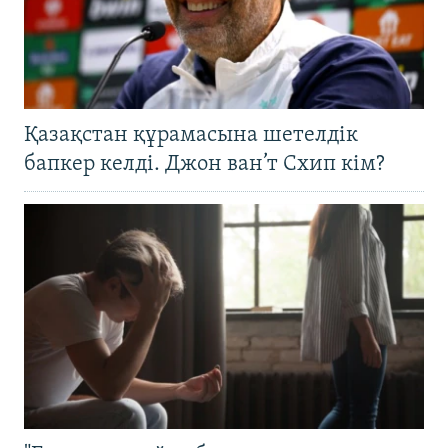
Қазақстан құрамасына шетелдік
бапкер келді. Джон ван’т Схип кім?