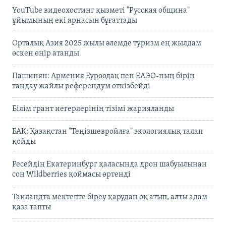
YouTube видеохостинг қызметі "Русская община"
ұйымының екі арнасын бұғаттады
Орталық Азия 2025 жылы әлемде туризм ең жылдам
өскен өңір атанды
Пашинян: Армения Еуроодақ пен ЕАЭО-ның бірін
таңдау жайлы референдум өткізбейді
Білім грант иегерлерінің тізімі жарияланды
БАҚ: Қазақстан "Теңізшевройлға" экологиялық талап
қойды
Ресейдің Екатеринбург қаласында дрон шабуылынан
соң Wildberries қоймасы өртенді
Таиландта мектепте біреу қарудан оқ атып, алты адам
қаза тапты