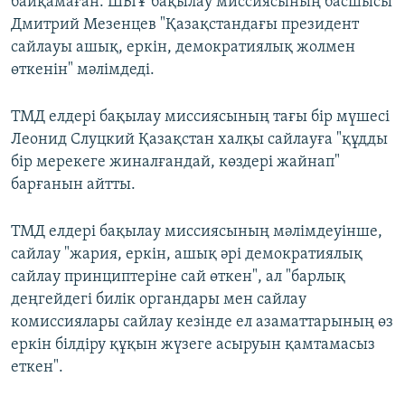
байқамаған. ШЫҰ бақылау миссиясының басшысы
Дмитрий Мезенцев "Қазақстандағы президент
сайлауы ашық, еркін, демократиялық жолмен
өткенін" мәлімдеді.
ТМД елдері бақылау миссиясының тағы бір мүшесі
Леонид Слуцкий Қазақстан халқы сайлауға "құдды
бір мерекеге жиналғандай, көздері жайнап"
барғанын айтты.
ТМД елдері бақылау миссиясының мәлімдеуінше,
сайлау "жария, еркін, ашық әрі демократиялық
сайлау принциптеріне сай өткен", ал "барлық
деңгейдегі билік органдары мен сайлау
комиссиялары сайлау кезінде ел азаматтарының өз
еркін білдіру құқын жүзеге асыруын қамтамасыз
еткен".