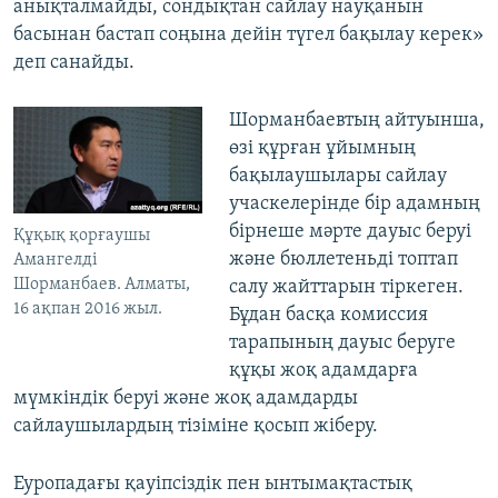
анықталмайды, сондықтан сайлау науқанын
басынан бастап соңына дейін түгел бақылау керек»
деп санайды.​
Шорманбаевтың айтуынша,
өзі құрған ұйымның
бақылаушылары сайлау
учаскелерінде бір адамның
бірнеше мәрте дауыс беруі
Құқық қорғаушы
және бюллетеньді топтап
Амангелді
Шорманбаев. Алматы,
салу жайттарын тіркеген.
16 ақпан 2016 жыл.
Бұдан басқа комиссия
тарапының дауыс беруге
құқы жоқ адамдарға
мүмкіндік беруі және жоқ адамдарды
сайлаушылардың тізіміне қосып жіберу.
Еуропадағы қауіпсіздік пен ынтымақтастық