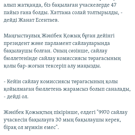
алып жатқанда, біз бақылаған учаскелерде 47
пайыз ғана болды. Хаттама солай толтырылды, -
дейді Жанат Есентаев.
Маңғыстаулық Жәнібек Қожық бұған дейінгі
президент және парламент сайлауларында
бақылаушы болған. Оның сөзінше, сайлау
бюллетенінде сайлау комиссиясы төрағасының
қолы бар-жоғын тексеріп алу маңызды.
- Кейін сайлау комиссиясы төрағасының қолы
қойылмаған бюллетень жарамсыз болып саналады,
- дейді ол.
Жәнібек Қожықтың пікірінше, елдегі "9970 сайлау
учаскесін бақылауға 30 мың бақылаушы керек,
бірақ ол мүмкін емес".