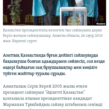
ЖАЗЫЛЫҢЫЗ
Басқа тілдерде
Қазақстан президентінің кезектен тыс сайлауына дауыс
беріп жатқан сайлаушылар. Алматы облысы, 26 сәуір 2015
жыл. Көрнекі сурет.
Азаттық Қазақстанда бұған дейінгі сайлауларда
бақылаушы болған адамдармен сөйлесіп, сол кезде
өздері байқаған заң бұзушылықтар мен көңілге
түйген жайттар туралы сұрады.
Алматылық Серік Керей 2005 жылы өткен
президент сайлауын "Әділетті Қазақстан"
қозғалысы атынан президенттікке кандидат
Жармахан Тұяқбайдың сайлау штабының сенімді