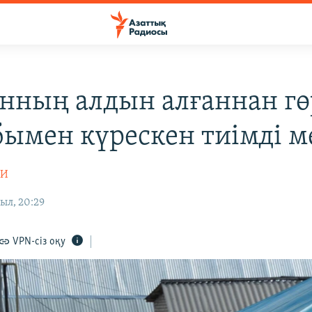
нның алдын алғаннан гө
бымен күрескен тиімді м
ЛИ
ыл, 20:29
VPN-сіз оқу