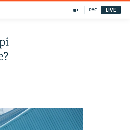
LIVE
РУС
рі
е?