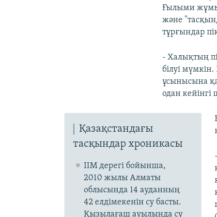
Ғылыми жұмыс
және "тасқын
тұрғындар пік
- Халықтың пі
білуі мүмкін
ұсынысына қа
одан кейінгі
Қазақстандағы
тасқындар хроникасы
ІІМ дерегі бойынша,
2010 жылы Алматы
облысында 14 ауданның
42 елдімекенін су басты.
Қызылағаш ауылында су