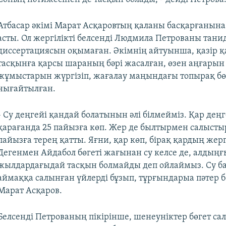
Атбасар әкімі Марат Асқаровтың қаланы басқарғанына
асты. Ол жергілікті белсенді Людмила Петрованы танид
диссертациясын оқымаған. Әкімнің айтуынша, қазір қ
тасқынға қарсы шараның бәрі жасалған, өзен аңғарын
жұмыстарын жүргізіп, жағалау маңындағы топырақ бө
нығайтылған.
- Су деңгейі қандай болатынын әлі білмейміз. Қар дең
қарағанда 25 пайызға көп. Жер де былтырмен салысты
пайызға терең қатты. Яғни, қар көп, бірақ қардың жерге
Дегенмен Айдабол бөгеті жағынан су келсе де, алдыңғ
жылдардағыдай тасқын болмайды деп ойлаймыз. Су б
аймаққа салынған үйлерді бұзып, тұрғындарыа пәтер бе
Марат Асқаров.
Белсенді Петрованың пікірінше, шенеуніктер бөгет са