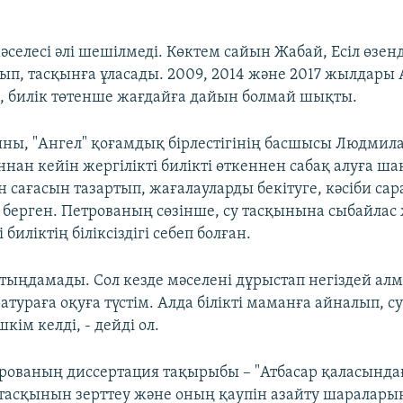
EMBED
селесі әлі шешілмеді. Көктем сайын Жабай, Есіл өзен
ып, тасқынға ұласады. 2009, 2014 және 2017 жылдары 
, билік төтенше жағдайға дайын болмай шықты.
ыны, "Ангел" қоғамдық бірлестігінің басшысы Людмила
нан кейін жергілікті билікті өткеннен сабақ алуға ша
ен сағасын тазартып, жағалауларды бекітуге, кәсіби с
с берген. Петрованың сөзінше, су тасқынына сыбайла
 биліктің біліксіздігі себеп болған.
 тыңдамады. Сол кезде мәселені дұрыстап негіздей а
ратураға оқуға түстім. Алда білікті маманға айналып, 
кім келді, - дейді ол.
ованың диссертация тақырыбы – "Атбасар қаласынд
 тасқынын зерттеу және оның қаупін азайту шараларын