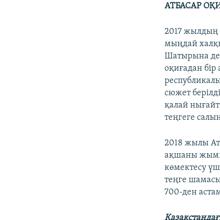
АТБАСАР ОҚ
2017 жылдың 
мыңдай халқы
Шатырына дейі
оқиғадан бір
республикалы
сюжет берілді
қалай нығайт
теңгеге салы
2018 жылы Ат
ақшаны жымқы
көмектесу үш
теңге шамасы
700-ден аста
Қазақстандағ