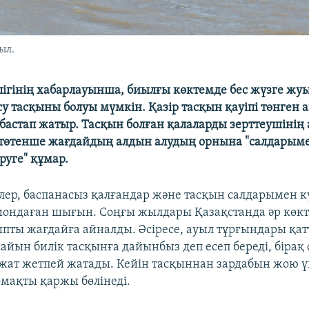
ыл.
лігінің хабарлауынша, биылғы көктемде бес жүзге жу
су тасқыны болуы мүмкін. Қазір тасқын қауіпі төнген 
астап жатыр. Тасқын болған қалаларды зерттеушінің
төтенше жағдайдың алдын алудың орнына "салдарыме
уге" құмар.
лер, баспанасыз қалғандар және тасқын салдарымен к
иондаған шығын. Соңғы жылдары Қазақстанда әр көкт
пты жағдайға айналды. Әсіресе, ауыл тұрғындары қа
айын билік тасқынға дайынбыз деп есеп береді, бірақ 
жат жетпей жатады. Кейін тасқыннан зардабын жою 
мақты қаржы бөлінеді.