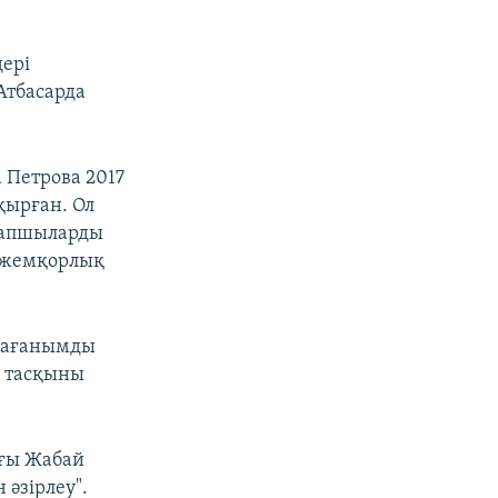
БӨЛІСІҢІЗ
дері
Атбасарда
 Петрова 2017
қырған. Ол
px
width
арапшыларды
с жемқорлық
лмағанымды
су тасқыны
ағы Жабай
 әзірлеу".