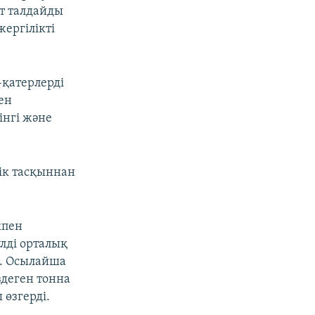
т талдайды
ергілікті
-қатерлерді
ен
інгі және
ік тасқыннан
кпен
лді орталық
. Осылайша
здеген тонна
өзгерді.
.