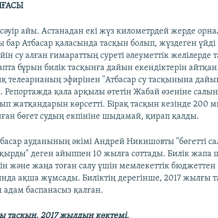
ИҒАСЫ
сәуір айы. Астанадан екі жүз километрдей жерде орна
 бар Атбасар қаласында тасқын болып, жүздеген үйді 
н су алған ғимараттың суреті әлеуметтік желілерде та
 апта бұрын билік тасқынға дайын екендіктерін айтқан
қ телеарнаның эфирінен "Атбасар су тасқынына дайы
. Репортажда қала арқылы өтетін Жабай өзеніне салын
ып жатқандарын көрсетті. Бірақ тасқын кезінде 200 
нған бөгет судың екпініне шыдамай, қирап қалды.
басар ауданының әкімі Андрей Никишовты "бөгетті са
рды" деген айыппен 10 жылға соттады. Билік жапа 
ін және жаңа тоған салу үшін мемлекеттік бюджеттен
нда ақша жұмсады. Биліктің дерегінше, 2017 жылғы 
м адам баспанасыз қалған.
ы тасқын. 2017 жылдың көктемі.