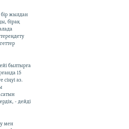
 бір жылдан
ы, бірақ
алада
 тереңдету
геттер
гейі былтырға
рғанда 15
 сіңуі аз.
ы
асатын
рдік, - дейді
лу мен