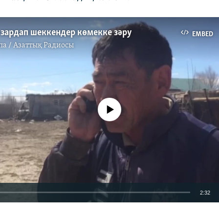
 зардап шеккендер көмекке зәру
EMBED
па / Азаттық Радиосы
No media source currently available
2:32