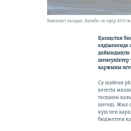
Көктемгі тасқын. Ақтөбе, 16 сәуір 2017 ж
Қазақстан би
елдімекенде 
дайындықты б
шенеуніктер 
қаржыны игер
Су шайған үй
кететін милл
тасқыны қалы
шегеді. Жыл с
күш пен қара
бюджеттен қо