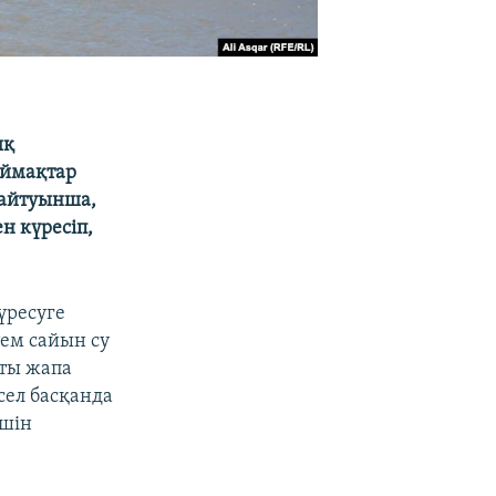
ық
аймақтар
 айтуынша,
н күресіп,
үресуге
ем сайын су
тты жапа
сел басқанда
үшін