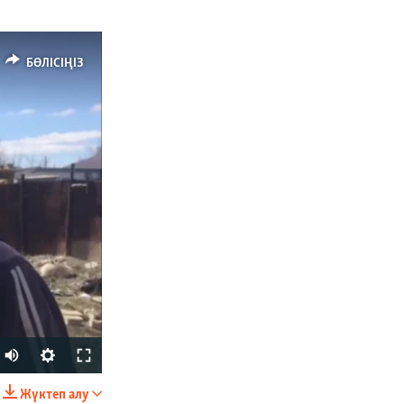
БӨЛІСІҢІЗ
Жүктеп алу