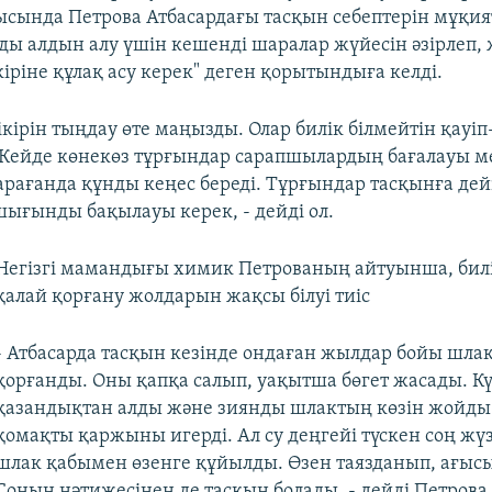
ында Петрова Атбасардағы тасқын себептерін мұқия
ды алдын алу үшін кешенді шаралар жүйесін әзірлеп, ж
іріне құлақ асу керек" деген қорытындыға келді.
кірін тыңдау өте маңызды. Олар билік білмейтін қауіп
. Кейде көнекөз тұрғындар сарапшылардың бағалауы м
рағанда құнды кеңес береді. Тұрғындар тасқынға дей
 шығынды бақылауы керек, - дейді ол.
Негізгі мамандығы химик Петрованың айтуынша, бил
қалай қорғану жолдарын жақсы білуі тиіс
- Атбасарда тасқын кезінде ондаған жылдар бойы шла
қорғанды. Оны қапқа салып, уақытша бөгет жасады. Кү
қазандықтан алды және зиянды шлактың көзін жойды
қомақты қаржыны игерді. Ал су деңгейі түскен соң жү
шлак қабымен өзенге құйылды. Өзен таязданып, ағысы 
Соның нәтижесінен де тасқын болады, - дейді Петрова