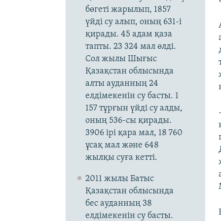
бөгеті жарылып, 1857
үйді су алып, оның 631-і
қирады. 45 адам қаза
тапты. 23 324 мал өлді.
Сол жылы Шығыс
Қазақстан облысында
алты ауданның 24
елдімекенін су басты. 1
157 тұрғын үйді су алды,
оның 536-сы қирады.
3906 ірі қара мал, 18 760
ұсақ мал және 648
жылқы суға кетті.
2011 жылы Батыс
Қазақстан облысында
бес ауданның 38
елдімекенін су басты.