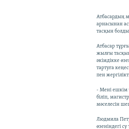
Атбасардың мә
арнасынан ас
тасқын болды
Атбасар тұрғ
жылғы тасқын
әкімдікке өз
тартуға кеңе
пен жергілікті
- Мені ешкім
біліп, магист
мәселесін шеш
Людмила Петр
өзеніндегі су