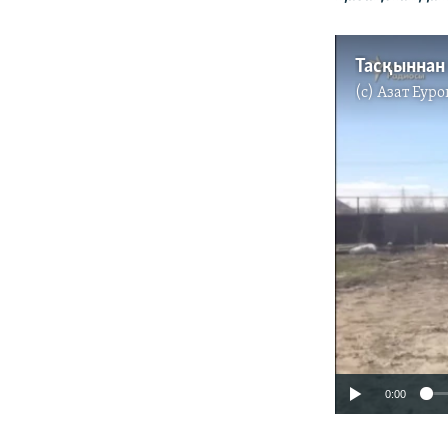
Тасқыннан
(c)
Азат Еуро
0:00