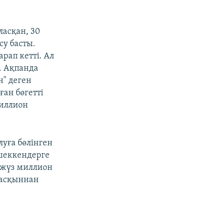
ласқан, 30
су басты.
рап кетті. Ал
. Ақпанда
н" деген
ған бөгетті
миллион
луға бөлінген
шеккендерге
 жүз миллион
тасқыннан