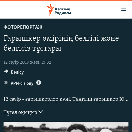
Accessibility
links
Skip
ФОТОРЕПОРТАЖ
to
ЖАҢАЛЫҚТАР
Ғарышкер өмірінің белгілі және
main
САЯСАТ
content
белгісіз тұстары
AZATTYQTV
Skip
to
12 сәуір 2019 жыл, 13:32
ҚАҢТАР ОҚИҒАСЫ
main
Бөлісу
АДАМ ҚҰҚЫҚТАРЫ
Navigation
Skip
VPN-сіз оқу
ӘЛЕУМЕТ
to
ӘЛЕМ
Search
12 сәуір - ғарышкерлер күні. Тұңғыш ғарышкер Юрий Гагарин Қазақстанның оңтүстік-батысындағы Байқоңыр айлағынан 1961 жылы 12 сәуірде тұңғыш рет ғарышқа көтерілген.
АРНАЙЫ ЖОБАЛАР
Түгел оқыңыз
Русский