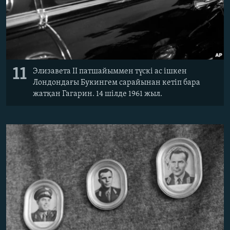
11
Элизавета II патшайыммен түскі ас ішкен
Лондондағы Букингем сарайынан кетіп бара
жатқан Гагарин. 14 шілде 1961 жыл.