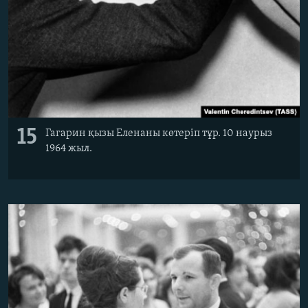
15
Гагарин қызы Еленаны көтеріп тұр. 10 наурыз
1964 жыл.