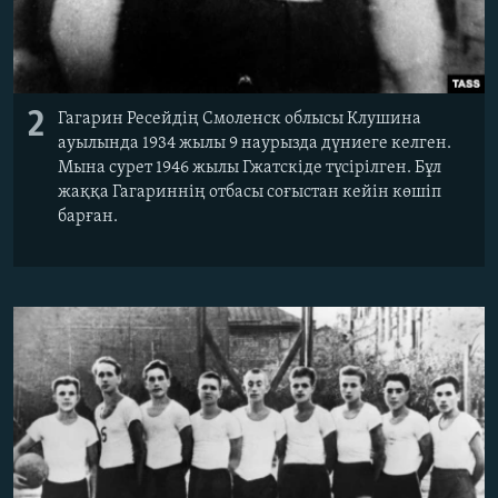
2
Гагарин Ресейдің Смоленск облысы Клушина
ауылында 1934 жылы 9 наурызда дүниеге келген.
Мына сурет 1946 жылы Гжатскіде түсірілген. Бұл
жаққа Гагариннің отбасы соғыстан кейін көшіп
барған.