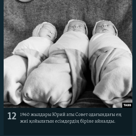
12
1960 жылдары Юрий аты Совет одағындағы ең
жиі қойылатын есімдердің біріне айналды.