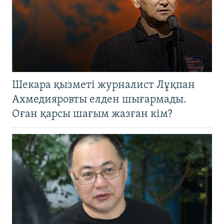
Шекара қызметі журналист Лұқпан
Ахмедияровты елден шығармады.
Оған қарсы шағым жазған кім?