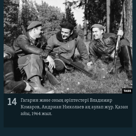
14
Гагарин және оның әріптестері Владимир
Комаров, Андриан Николаев аң аулап жүр. Қазан
айы, 1964 жыл.