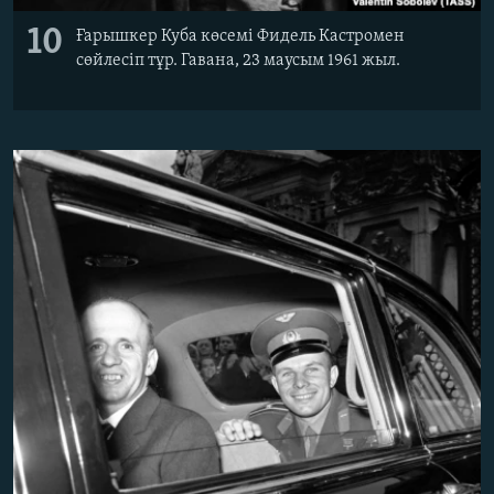
10
Ғарышкер Куба көсемі Фидель Кастромен
сөйлесіп тұр. Гавана, 23 маусым 1961 жыл.