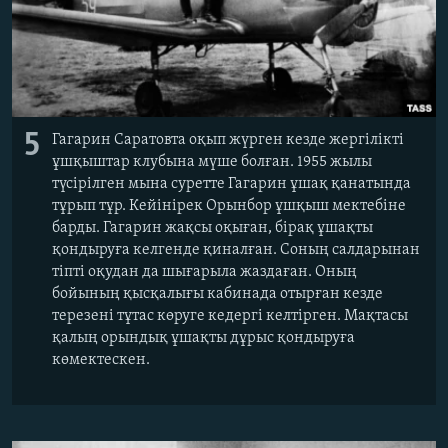
5
Гагарин Саратовта оқып жүрген кезде жергілікті
ұшқыштар клубына мүше болған. 1955 жылы
түсірілген мына суретте Гагарин ұшақ қанатында
тұрып тұр. Кейінірек Орынбор ұшқыш мектебіне
барды. Гагарин жақсы оқыған, бірақ ұшақты
қондыруға келгенде қиналған. Соның салдарынан
тіпті оқудан да шығарыла жаздаған. Оның
бойының қысқалығы кабинада отырған кезде
терезені тұтас көруге кедергі келтірген. Мақтасы
қалың орындық ұшақты дұрыс қондыруға
көмектескен.