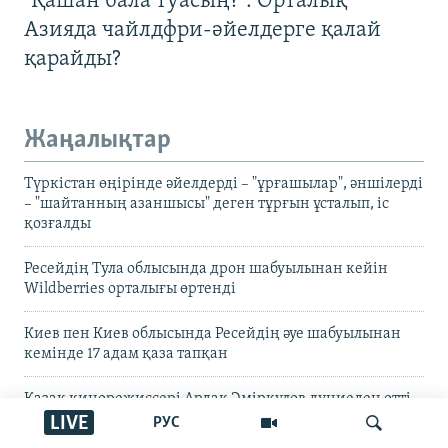
"Қашан бала туасың?": Орталық
Азияда чайлдфри-әйелдерге қалай
қарайды?
Жаңалықтар
Түркістан өңірінде әйелдерді – "ұрғашылар", әншілерді
– "шайтанның азаншысы" деген тұрғын ұсталып, іс
қозғалды
Ресейдің Тула облысында дрон шабуылынан кейін
Wildberries орталығы өртенді
Киев пен Киев облысында Ресейдің әуе шабуылынан
кемінде 17 адам қаза тапқан
Қазақ кинорежиссері Ардақ Әмірқұлов дүниеден өтті
LIVE
РУС
Журналист Динара Егеубаева үстінен қылмыстық іс