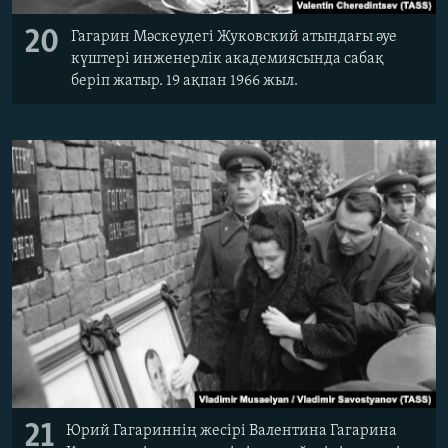
20
Гагарин Мәскеудегі Жуковский атындағы әуе
күштері инженерлік академиясында сабақ
беріп жатыр. 19 ақпан 1966 жыл.
21
Юрий Гагариннің жесірі Валентина Гагарина