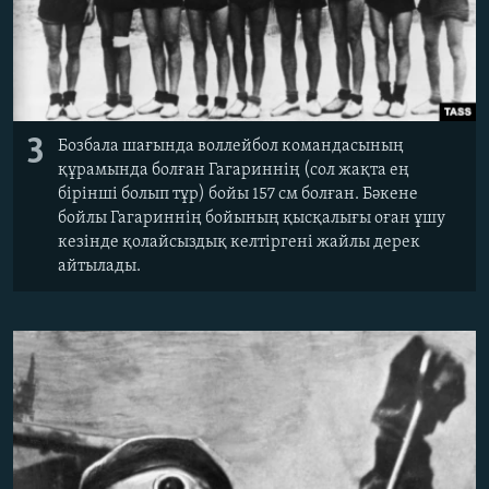
3
Бозбала шағында воллейбол командасының
құрамында болған Гагариннің (сол жақта ең
бірінші болып тұр) бойы 157 см болған. Бәкене
бойлы Гагариннің бойының қысқалығы оған ұшу
кезінде қолайсыздық келтіргені жайлы дерек
айтылады.