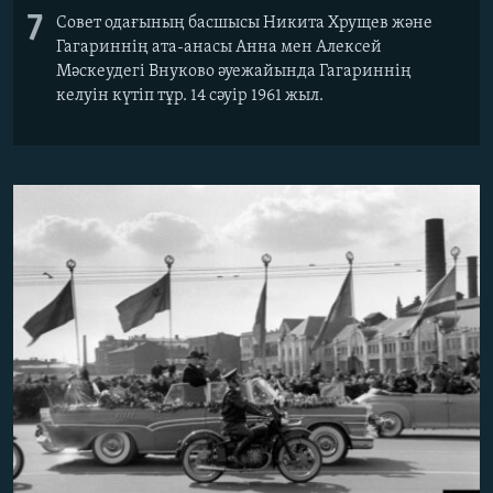
7
Совет одағының басшысы Никита Хрущев және
Гагариннің ата-анасы Анна мен Алексей
Мәскеудегі Внуково әуежайында Гагариннің
келуін күтіп тұр. 14 сәуір 1961 жыл.