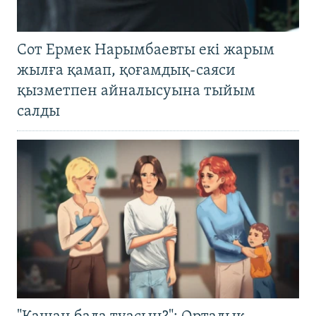
Сот Ермек Нарымбаевты екі жарым
жылға қамап, қоғамдық-саяси
қызметпен айналысуына тыйым
салды