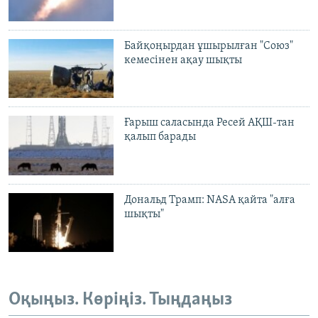
Байқоңырдан ұшырылған "Союз"
кемесінен ақау шықты
Ғарыш саласында Ресей АҚШ-тан
қалып барады
Дональд Трамп: NASA қайта "алға
шықты"
Оқыңыз. Көріңіз. Тыңдаңыз