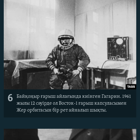
6
Байқоңыр ғарыш айлағында киінген Гагарин. 1961
жылы 12 сәуірде ол Восток-1 ғарыш капсуласымен
Жер орбитасын бір рет айналып шықты.