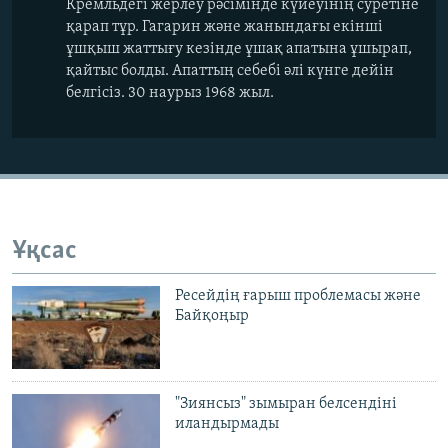
Кремльдегі жерлеу рәсімінде күйеуінің суретіне
қарап тұр. Гагарин және жанындағы екінші
ұшқыш жаттығу кезінде ұшақ апатына ұшырап,
қайтыс болды. Апаттың себебі әлі күнге дейін
белгісіз. 30 наурыз 1968 жыл.
Ұқсас
Ресейдің ғарыш проблемасы және
Байқоңыр
"Зиянсыз" зымыран белсендіні
иландырмады