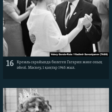
16
Кремль сарайында билеген Гагарин және оның
әйелі. Мәскеу, 1 қаңтар 1965 жыл.