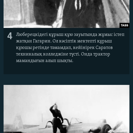
4
Люберецкідегі құрыш құю зауытында жұмыс істеп
жатқан Гагарин. Ол кәсіптік мектепті құрыш
құюшы ретінде тәмамдап, кейінірек Саратов
техникалық колледжіне түсті. Онда трактор
мамандығын алып шықты.