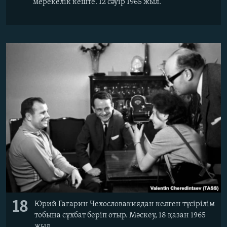
мерекелік кеште. 12 сәуір 1965 жыл.
18
Юрий Гагарин Чехословакиядан келген түсірілім
тобына сұхбат беріп отыр. Мәскеу, 18 қазан 1965
жыл.