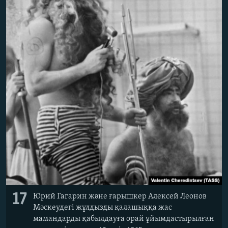
17
Юрий Гагарин және ғарышкер Алексей Леонов
Мәскеудегі жұлдызды қалашыққа жас
мамандарды қабылдауға орай ұйымдастырылған