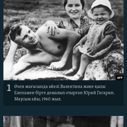
ЖАЗЫЛЫҢЫЗ
Басқа тілдерде
1
Өзен жағасында әйелі Валентина және қызы
Еленамен бірге демалып отырған Юрий Гагарин.
Маусым айы, 1960 жыл.