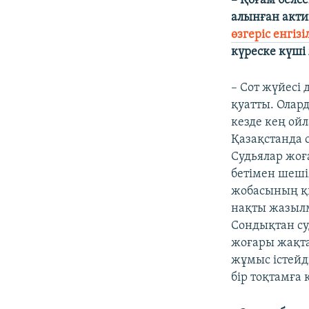
– Қоғам белс
алынған акти
өзгеріс енгізі
күреске күші
– Сот жүйесі
қуатты. Олар
кезде кең ойл
Қазақстанда с
Судьялар жоғ
бетімен шеші
жобасының қи
нақты жазыл
Сондықтан су
жоғары жақтан
жұмыс істейді
бір тоқтамға 