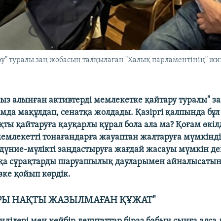
ару" туралы заң жобасын талқылаған "Халық парламентінің" ж
сыз алынған активтерді мемлекетке қайтару туралы" з
мда мақұлдап, сенатқа жолдады. Қазіргі қалпында бұл
қты қайтаруға қауқарлы құрал бола ала ма? Қоғам өкі
емлекетті тонағандарға жауаптан жалтаруға мүмкіндік 
 дүние-мүлікті заңдастыруға жағдай жасауы мүмкін деп
сқа сұрақтарды шаруашылық дауларымен айналысатын
вке қойып көрдік.
РЫ НАҚТЫ ЖАЗЫЛМАҒАН ҚҰЖАТ"