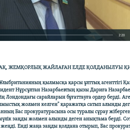
2:20
EMBED
АҚ, ЖЕМҚОРЛЫҚ ЖАЙЛАҒАН ЕЛДЕ ҚОЛДАНЫЛУЫ ҚИ
Ұлыбританияның қылмысқа қарсы ұлттық агенттігі Қ
Auto
240p
360p
480p
идент Нұрсұлтан Назарбаевтың қызы Дариға Назарбае
ің Лондондағы сарайларын бұғаттауға ордер берді. Аге
720p
1080p
лмыстық жолмен келген" қаражатқа сатып алынды дег
анның Бас прокуратурасына осы туралы сұрау жіберген
мүлік заңды жолмен алынды деген анықтама берді. Со
 жеңді. Енді жаңа заңды қолдана отырып, Бас прокура