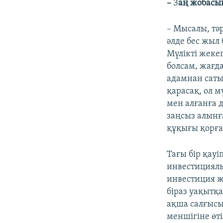
–
З
аң жобасы
– Мысалы, тә
әлде бес жыл 
Мүлікті жеке
болсам, жағда
адамнан саты
қарасақ, ол м
мен алғанға 
заңсыз алынғ
құқығы қорғал
Тағы бір қауі
инвестициялы
инвестиция ж
біраз уақытқ
ақша салғысы 
меншігіне өті