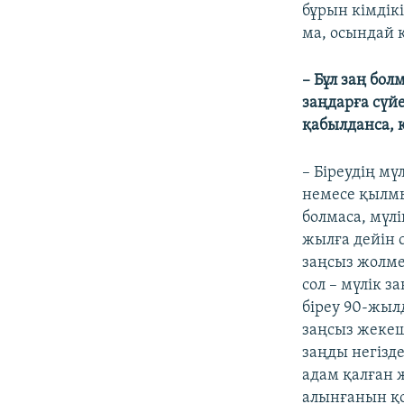
бұрын кімдік
ма, осындай 
–
Бұл заң бол
заңдарға сүйе
қабылданса, 
– Біреудің мү
немесе қылмы
болмаса, мүлі
жылға дейін с
заңсыз жолме
сол – мүлік 
біреу 90-жыл
заңсыз жекеш
заңды негізде
адам қалған 
алынғанын қо