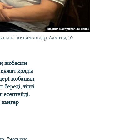
иынына жиналғандар. Алматы, 10
аң жобасын
 құжат қолды
лдері жобаның
береді, тіпті
 есептейді.
 заңгер