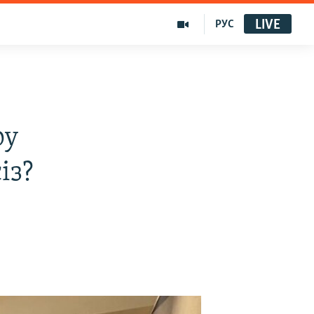
LIVE
РУС
ру
із?