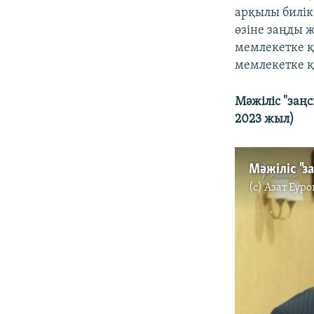
арқылы билік
өзіне заңды ж
мемлекетке қ
мемлекетке қ
Мәжіліс "заңс
2023 жыл)
(c)
Азат Еуро