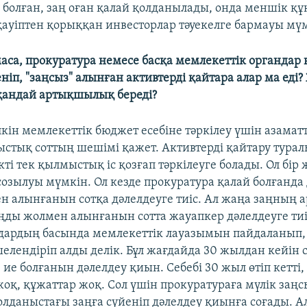
і болған, заң оған қалай қолданылады, онда меншік қ
қауіптен қорыққан инвесторлар тәуекелге бармауы мү
маса, прокуратура немесе басқа мемлекеттік органдар
ніп, "заңсыз" алынған активтерді қайтара алар ма еді?
қандай артықшылық береді?
лкін мемлекеттік бюджет есебіне тәркілеу үшін азамат
стық соттың шешімі қажет. Активтерді қайтару турал
кті тек қылмыстық іс қозғап тәркілеуге болады. Ол бір
озылуы мүмкін. Ол кезде прокуратура қалай болғанда 
н алынғанын сотқа дәлелдеуге тиіс. Ал жаңа заңның
заңды жолмен алынғанын сотта жауапкер дәлелдеуге ти
дардың басында мемлекеттік лауазымын пайдаланып, 
елендіріп алды делік. Бұл жағдайда 30 жылдан кейін 
 ие болғанын дәлелдеу қиын. Себебі 30 жыл өтіп кетті,
жоқ, құжаттар жоқ. Сол үшін прокуратураға мүлік заңс
лданыстағы заңға сүйеніп дәлелдеу қиынға соғады. А