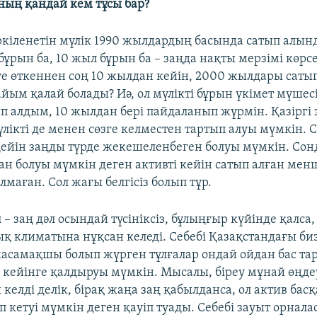
ның қандай кем тұсы бар?
ркіленетін мүлік 1990 жылдардың басында сатып алын
бұрын ба, 10 жыл бұрын ба – заңда нақты мерзімі көрс
ге өткеннен соң 10 жылдан кейін, 2000 жылдары саты
йым қалай болады? Иә, ол мүлікті бұрын үкімет мүшес
п алдым, 10 жылдан бері пайдаланып жүрмін. Қазіргі
үлікті де менен сөзге келместен тартып алуы мүмкін. С
дейін заңды түрде жекешеленбеген болуы мүмкін. Со
ан болуы мүмкін деген активті кейін сатып алған менш
маған. Сол жағы белгісіз болып тұр.
п – заң дәл осындай түсініксіз, бұлыңғыр күйінде қалса,
қ климатына нұқсан келеді. Себебі Қазақстандағы би
асамақшы болып жүрген тұлғалар ондай ойдан бас та
а кейінге қалдыруы мүмкін. Мысалы, біреу мұнай өңд
келді делік, бірақ жаңа заң қабылданса, ол актив басқ
п кетуі мүмкін деген қауіп туады. Себебі зауыт орнал