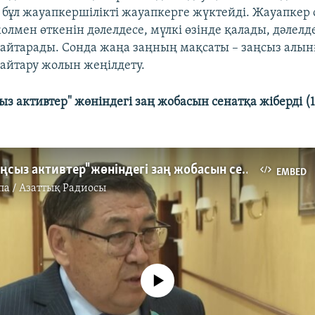
 бұл жауапкершілікті жауапкерге жүктейді. Жауапкер 
олмен өткенін дәлелдесе, мүлкі өзінде қалады, дәлелд
айтарады. Сонда жаңа заңның мақсаты – заңсыз алынғ
айтару жолын жеңілдету.
ыз активтер" жөніндегі заң жобасын сенатқа жіберді (
Мәжіліс "заңсыз активтер" жөніндегі заң жобасын сенатқа жіберді
EMBED
па / Азаттық Радиосы
No media source currently available