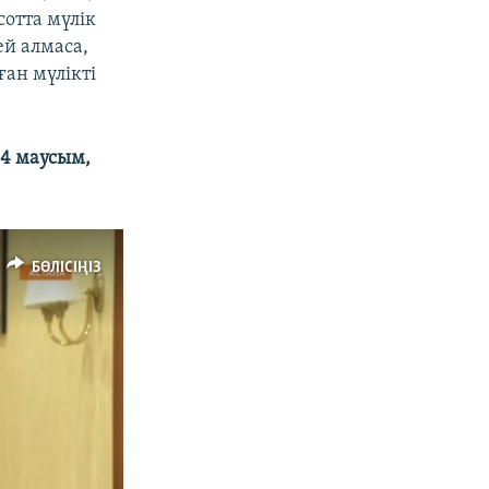
сотта мүлік
ей алмаса,
ан мүлікті
14 маусым,
БӨЛІСІҢІЗ