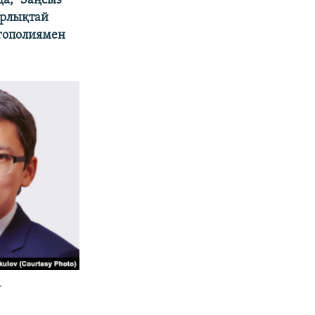
да, "Заңсыз
арлықтай
го
полиямен
.