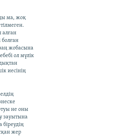
ды ма, жоқ
етілмеген.
п алған
і болған
 заң жобасына
ебебі ол мүлік
ндықтан
ік иесінің
 елдің
знеске
ртуы не оны
еу зауытына
а біреудің
асқан жер