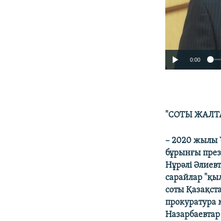
0:00
"СОТЫ ЖАЛТ
–
2020 жылы 
бұрынғы през
Нұрәлі Әлиевт
сарайлар "қы
соты Қазақст
прокуратура 
Назарбаевтар