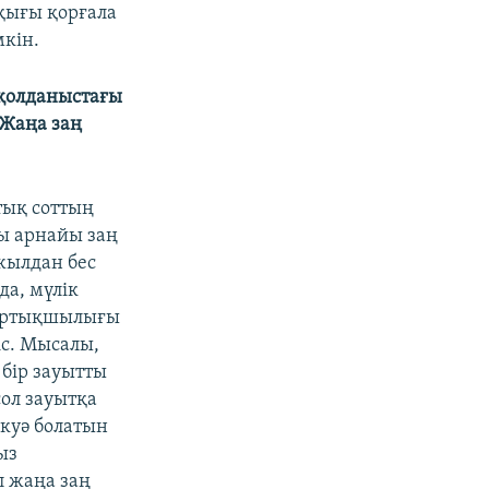
ұқығы қорғала
мкін.
 қолданыстағы
 Жаңа заң
тық соттың
ы арнайы заң
 жылдан бес
да, мүлік
 артықшылығы
іс. Мысалы,
бір зауытты
сол зауытқа
 куә болатын
ыз
л жаңа заң