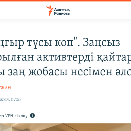
ңғыр тұсы көп". Заңсыз
ылған активтерді қайта
ы заң жобасы несімен әлс
ЫТЖАН
жыл, 07:55
VPN-сіз оқу