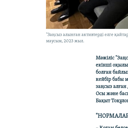
"Заңсыз алынған активтерді елге қайт
маусым, 2023 жыл.
Мәжіліс "Заң
екінші оқылы
болған байлы
кейбір бабы м
заңсыз алған
Осы және ба
Бақыт Тоқұло
"НОРМАЛА