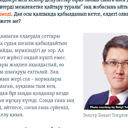
енділері
мен кейбір депутаттар біраз бабын сынға алса 
втерді мемлекетке қайтару туралы" заң жобасына айт
лмеді
. Дәл осы қалпында қабылданып кетсе, елдегі оли
 жете ме?
 дамыған елдердің соттары
да судья шешім қабылдайтын
айды, мүмкіндігі де зор. Ал
от жүйесі ондай күшті емес.
ары жақпен ақылдаспай, өз
м шығаруы екіталай. Заң
ын жері сол – нормалары
маған, ауқымы тым кең.
дья бұл заңды қолданар кезде
 нұсқау күтеді. Сонда ғана заң
, әйтпесе, соған ғана сүйеніп,
келу қиын.
Заңгер Бақыт Тоқұлов