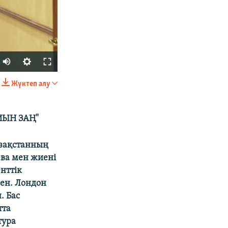
Auto
240p
Жүктеп алу
БӨЛІСІҢІЗ
360p
480p
ЫН ЗАҢ"
720p
азақстанның
1080p
ва мен жиені
нттік
ен. Лондон
px
width
. Бас
тта
тура