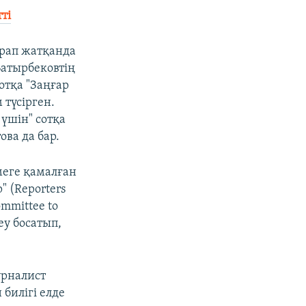
ті
арап жатқанда
Батырбековтің
отқа "Заңғар
түсірген.
 үшін" сотқа
ва да бар.
меге қамалған
 (Reporters
ommittee to
реу босатып,
урналист
 билігі елде