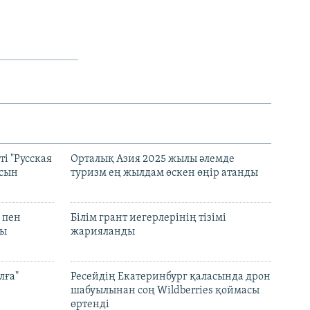
і "Русская
Орталық Азия 2025 жылы әлемде
асын
туризм ең жылдам өскен өңір атанды
 пен
Білім грант иегерлерінің тізімі
лы
жарияланды
лға"
Ресейдің Екатеринбург қаласында дрон
шабуылынан соң Wildberries қоймасы
өртенді