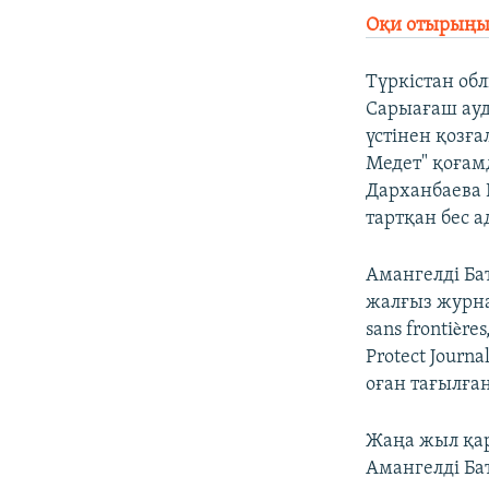
Оқи отырыңыз
Түркістан об
Сарыағаш ауд
үстінен қозғ
Медет" қоғам
Дарханбаева Б
тартқан бес 
Амангелді Ба
жалғыз журна
sans frontièr
Protect Journ
оған тағылға
Жаңа жыл қар
Амангелді Ба