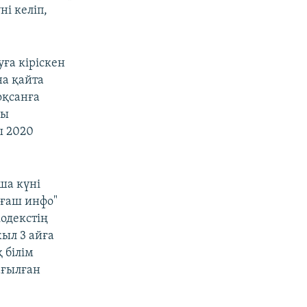
і келіп,
ға кіріскен
на қайта
оқсанға
ны
ы 2020
ша күні
ағаш инфо"
одекстің
ыл 3 айға
 білім
ағылған