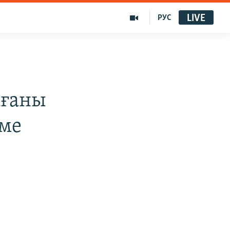
LIVE
РУС
ағаны
рме