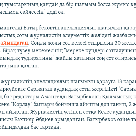
 туыстарының қандай да бір шағымы болса жұмыс күн
сымен сөйлессін" деді ол.
Амангелді Батырбековтің апелляциялық шағымын қарау
лыстық соты журналистің әлеуметтік желідегі жазбасы
ғайындаған
.
Соңғы жолы сот келесі отырысын 30 желт
і. Бірақ түзеу мекемесінің "мереке күндері сотталушы
иындық тудыратыны" жайлы хатынан соң сот отырыс
тарына қалған.
 журналистің апелляциялық шағымын қарауға 13 қара
 қыркүйекте Сарыағаш аудандық соты жергілікті "Сары
бас редакторы Амангелді Батырбековті Қылмыстық к
және "Қорлау" баптары бойынша айыпты деп танып, 2 ж
н айырған. Журналистің үстінен сотқа Келес аудандық
сшысы Бахтияр Әбдиев арызданған. Батырбеков өзіне т
йындаудан бас тартқан.