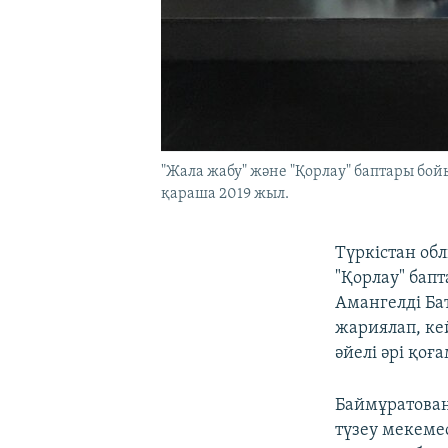
"Жала жабу" және "Қорлау" баптары бой
қараша 2019 жыл.
Түркістан об
"Қорлау" бап
Амангелді Ба
жариялап, ке
әйелі әрі қо
Баймұратован
түзеу мекеме