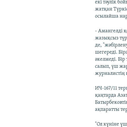
екі тәулік б
жатқан Түркі
осылайша нар
- Амангелді 
жазықсыз түрм
де, "жәбірле
шегереді. Бір
әкелмеді. Бі
салып, үш жар
журналистің
ИЧ-167/11 те
қаңтарда Аза
Батырбековті
ақпаратты тер
"Ол күніне ү