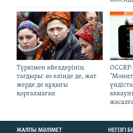
Түркімен әйелдерінің
OCCRP:
тағдыры: өз елінде де, жат
"Монит
жерде де құқығы
үндіст
қорғалмаған
аккаун
жасалғ
ЖАЛПЫ МӘЛІМЕТ
НЕГІЗГІ 