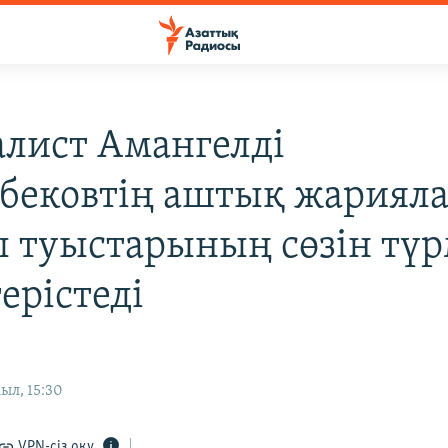
лист Амангелді
бековтің аштық жариял
 туыстарының сөзін тү
терістеді
ыл, 15:30
VPN-сіз оқу