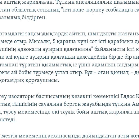
ойы аштық жариялаған. Тұтқын апелляциялық шағымын
стан облыстық сотының "істі көпе-көрнеу созбалаңға с
азылық білдірген.
қоғамдағы заңсыздықтарды айтып, шындықты жазған
еде отыр. Мысалы, 5 қараша күні сот істі қараймыз де
нушінің адвокаты ауырып қалғанына" байланысты істі 
ақ әлі күнге ауырып қалғанын дәлелдейтін бір де бір 
р томнан тұратын қылмыстық іс үшін адамның тағдыры
ым ай бойы түрмеде ұстап отыр. Бұл – оған қиянат, - д
 қоғамдық қорғаушысы.
ргеу изоляторы басшысының кезекші көмекшісі Елдос Қ
ттық тілшісінің сауалына берген жауабында тұтқын А
ң түзеу мекемесінде екі тәулік бойы аштық жариялаға
істеді.
ш мезгіл мекеменің асханасында дайындалған асты же