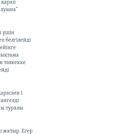
 қарап
алуына"
ы үшін
п белгілейді
кейінге
анықтама
н тәлкекке
ейді
арасаев 1
мангелді
ны туралы
п жатыр. Егер