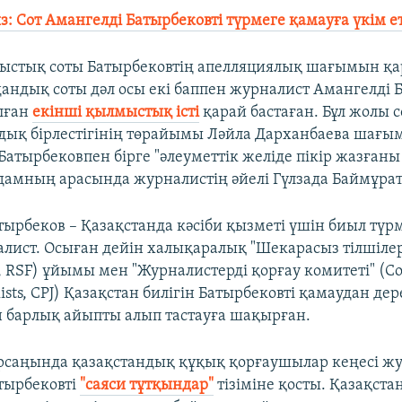
: Сот Амангелді Батырбековті түрмеге қамауға үкім ет
лыстық соты Батырбековтің апелляциялық шағымын қ
андық соты дәл осы екі баппен журналист Амангелді 
алған
екінші қылмыстық істі
қарай бастаған. Бұл жолы с
дық бірлестігінің төрайымы Ләйла Дарханбаева шағым 
атырбековпен бірге "әлеуметтік желіде пікір жазғаны
адамның арасында журналистің әйелі Гүлзада Баймұрато
тырбеков – Қазақстанда кәсіби қызметі үшін биыл түр
лист. Осыған дейін халықаралық "Шекарасыз тілшілер"
es, RSF) ұйымы мен "Журналистерді қорғау комитеті" (C
alists, CPJ) Қазақстан билігін Батырбековті қамаудан де
н барлық айыпты алып тастауға шақырған.
саңында қазақстандық құқық қорғаушылар кеңесі ж
тырбековті
"саяси тұтқындар"
тізіміне қосты. Қазақстан