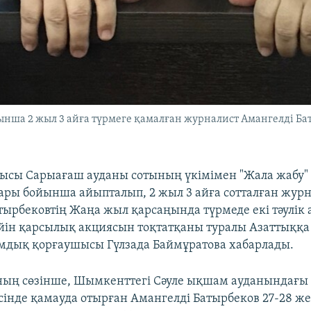
ынша 2 жыл 3 айға түрмеге қамалған журналист Амангелді Баты
лысы Сарыағаш ауданы сотының үкімімен "Жала жабу"
тары бойынша айыпталып, 2 жыл 3 айға сотталған жур
тырбековтің Жаңа жыл қарсаңында түрмеде екі тәулік
йін қарсылық акциясын тоқтатқаны туралы Азаттыққа
ғамдық қорғаушысы Гүлзада Баймұратова хабарлады.
ың сөзінше, Шымкенттегі Сәуле ықшам ауданындағы 
сінде қамауда отырған Амангелді Батырбеков 27-28 же