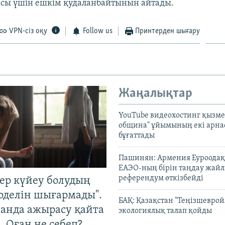
асы үшін ешкім қудаланбайтынын айтады.
VPN-сіз оқу
Follow us
Принтерден шығару
Жаңалықтар
YouTube видеохостинг қызмет
община" ұйымының екі арн
бұғаттады
Пашинян: Армения Еуроодақ
ЕАЭО-ның бірін таңдау жай
референдум өткізбейді
тер күйеу болудың
оделін шығармады".
БАҚ: Қазақстан "Теңізшеврой
танда ажырасу қайта
экологиялық талап қойды
. Оған не себеп?