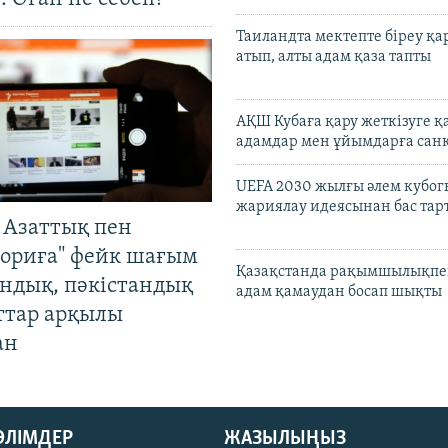
Таиландта мектепте біреу қа
атып, алты адам қаза тапты
АҚШ Кубаға қару жеткізуге қ
адамдар мен ұйымдарға сан
UEFA 2030 жылғы әлем кубог
жариялау идеясынан бас та
 Азаттық пен
ориға" фейк шағым
Қазақстанда рақымшылықпен
андық, пәкістандық
адам қамаудан босап шықты
ттар арқылы
ан
БӨЛІМДЕР
ЖАЗЫЛЫҢЫЗ