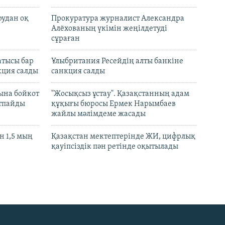
рудан оқ
Прокуратура журналист Александра
Алёхованың үкімін жеңілдетуді
сұраған
атысы бар
Ұлыбритания Ресейдің алты банкіне
кция салды
санкция салды
ына бойкот
"Жосықсыз ұстау". Қазақстанның адам
ртпайды
құқығы бюросы Ермек Нарымбаев
жайлы мәлімдеме жасады
 1,5 мың
Қазақстан мектептерінде ЖИ, цифрлық
қауіпсіздік пән ретінде оқытылады