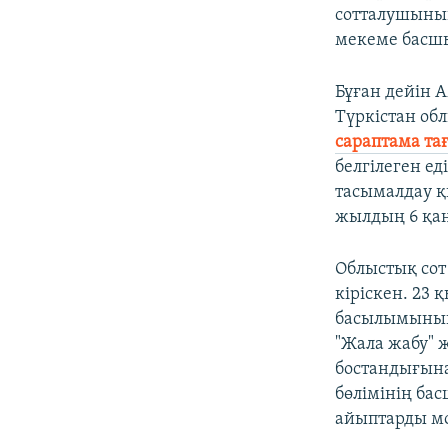
сотталушының
мекеме басшы
Бұған дейін 
Түркістан об
сараптама та
белгілеген ед
тасымалдау қ
жылдың 6 қаң
Облыстық сот
кіріскен. 23
басылымының 
"Жала жабу" 
бостандығына
бөлімінің ба
айыптарды мо