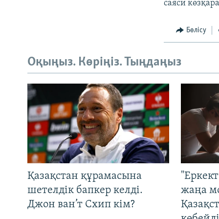
саяси көзқар
Бөлісу
Оқыңыз. Көріңіз. Тыңдаңыз
Қазақстан құрамасына
"Еркек
шетелдік бапкер келді.
жаңа м
Джон ван’т Схип кім?
Қазақс
көбейді