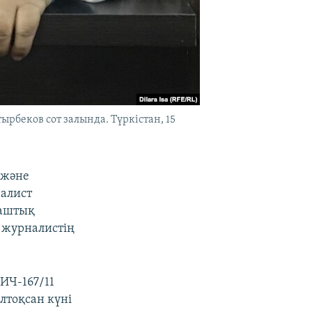
рбеков сот залында. Түркістан, 15
 және
налист
 аштық
 журналистің
ИЧ-167/11
лтоқсан күні