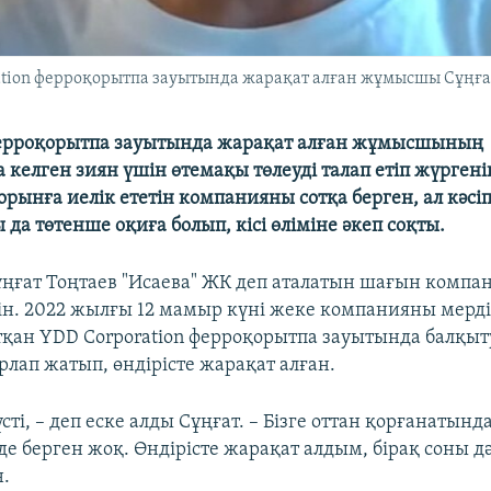
tion ферроқорытпа зауытында жарақат алған жұмысшы Сұңғат
ерроқорытпа зауытында жарақат алған жұмысшының
 келген зиян үшін өтемақы төлеуді талап етіп жүрген
орынға иелік ететін компанияны сотқа берген, ал кәс
да төтенше оқиға болып, кісі өліміне әкеп соқты.
ұңғат Тоңтаев "Исаева" ЖК деп аталатын шағын компа
ін. 2022 жылғы 12 мамыр күні жеке компанияны мерді
қан YDD Corporation ферроқорытпа зауытында балқыт
лап жатып, өндірісте жарақат алған.
үсті, – деп еске алды Сұңғат. – Бізге оттан қорғанатынд
де берген жоқ. Өндірісте жарақат алдым, бірақ соны д
.