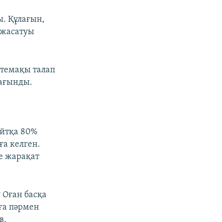
. Құлағын,
 жасатуы
өтемақы талап
шағынды.
айтқа 80%
а келген.
е жарақат
 Оған басқа
ға пәрмен
в.