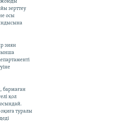
н жоюды
йы зерттеу
не осы
тындысына
р зиян
ойынша
департаменті
туіне
, бармаған
елі қол
 осындай.
с оқиға туралы
деді