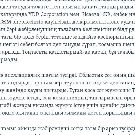
ыз деп тануды талап еткен арызын қанағаттандырмады.
қатарында YDD Corporation мен "Исаева" ЖК, еңбек и
ТЖМ өнеркәсіптік қауіпсіздік департаменті және ауда
ң бәрі жәбірленушінің талабына келіспейтінін білдірд
а тағы бір арыз беріп, төтенше жағдайға кәсіпорынның
ы негізгі себеп болған деп тануды сұрап, қосымша ше
от арызды Тоңтаевты қатыстырмай-ақ қарап, бұл талабы
ырмады.
ев апелляциялық шағым түсірді. Облыстық сот оның 
ғаттандырды: арнайы зерттеу актісін заңсыз деп санап
ізу жөнінде қаулы шығарды. Бұған қоса сот жұмысшы 
үшін жұмыс істеді, осы компанияның тапсырмасын оры
еңгейі жоғары нысанда жұмыс істеу үшін арнайы дай
і, оқыс оқиғадан сақтандырылмады деген қорытынды
тамыз айында жәбірленуші сотқа тағы бір арыз түсірді