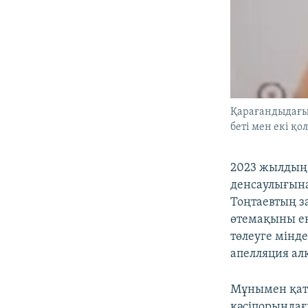
Қарағандыдағы
беті мен екі қо
2023 жылдың
денсаулығына
Тоңтаевтың з
өтемақыны ек
төлеуге мінде
апелляция ал
Мұнымен қата
кәсіпорындағ