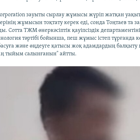
orporation зауыты сырлау жұмысы жүріп жатқан уақыт
ерінің жұмысын тоқтату керек еді, сонда Тоңтаев та з
ды. Сотта ТЖМ өнеркәсіптік қауіпсіздік департаментіні
хнология тәртібі бойынша, пеш жұмыс істеп тұрғанда к
асуға және өңдеуге қатысы жоқ адамдардың балқыту
аң тыйым салынғанын" айтты.