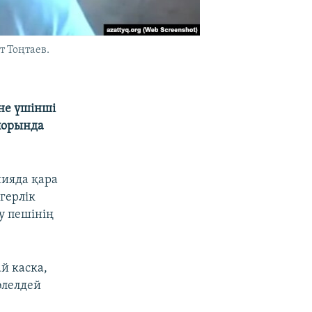
 Тоңтаев.
іне үшінші
іпорында
нияда қара
герлік
у пешінің
ай каска,
әлелдей