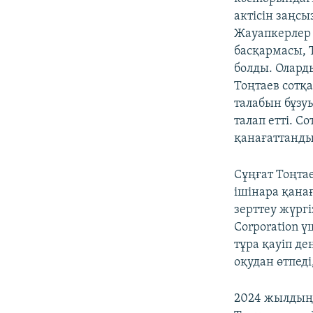
актісін заңс
Жауапкерлер 
басқармасы, 
болды. Оларды
Тоңтаев сотқ
талабын бұзу
талап етті. С
қанағаттанд
Сұңғат Тоңта
ішінара қана
зерттеу жүрг
Corporation 
тұра қауіп д
оқудан өтпед
2024 жылдың 