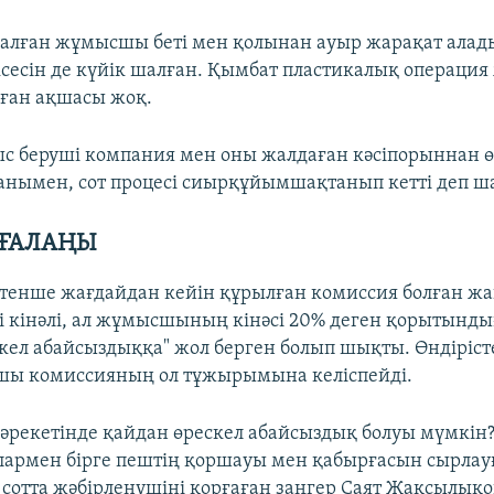
қалған жұмысшы беті мен қолынан ауыр жарақат алады
сесін де күйік шалған. Қымбат пластикалық операция
оған ақшасы жоқ.
с беруші компания мен оны жалдаған кәсіпорыннан 
анымен, сот процесі сиырқұйымшақтанып кетті деп 
РҒАЛАҢЫ
төтенше жағдайдан кейін құрылған комиссия болған ж
 кінәлі, ал жұмысшының кінәсі 20% деген қорытындығ
скел абайсыздыққа" жол берген болып шықты. Өндіріст
шы комиссияның ол тұжырымына келіспейді.
 әрекетінде қайдан өрескел абайсыздық болуы мүмкін?
армен бірге пештің қоршауы мен қабырғасын сырлау
і сотта жәбірленушіні қорғаған заңгер Саят Жақсылықо