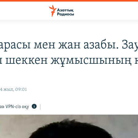
арасы мен жан азабы. За
п шеккен жұмысшының к
4 жыл, 09:01
VPN-сіз оқу