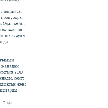
нспекциясы
н прокуроры
і. Одан кейін
 технология
шім шығаруды
н да
шағымын
, жаңадан
Тоңтаев YDD
ндады, сөйте
ындықтан және
 шығарды.
. Онда