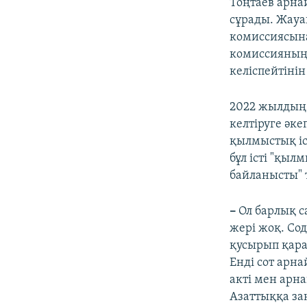
Тоңтаев арна
сұрады. Жауа
комиссиясына
комиссияның 
келіспейтінін
2022 жылдың 
келтіруге әке
қылмыстық іс
бұл істі "қыл
байланысты" 
–
Ол барлық с
жері жоқ. Сод
қусырып қара
Енді сот арна
акті мен арна
Азаттыққа за