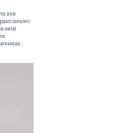
та кен
ардап шекпес
ң өкілі
ен
 цехында