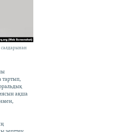
й салдарынан
шы
 тартып,
моральдық
ниясын ақша
енмен,
ың
ы зерттеу