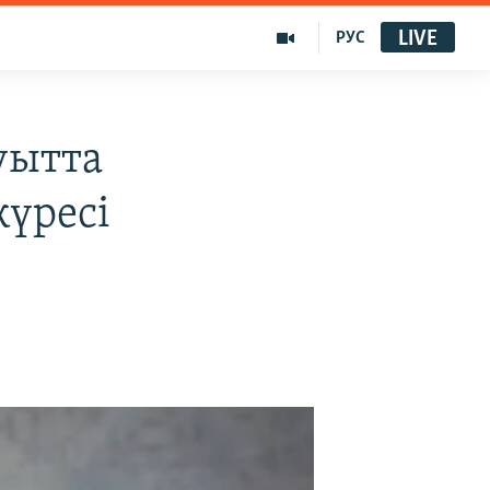
LIVE
РУС
уытта
үресі