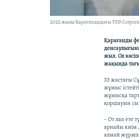
2022 жылы Қарағандыдағы YDD Corpora
Қарағанды ф
денсаулығына
жыл. Ол кәсіп
жақында тағы 
33 жастағы С
жұмыс істейт
жұмысқа тарт
қоршауын сыр
– От лап ете т
арнайы киім 
алмай жүрмін