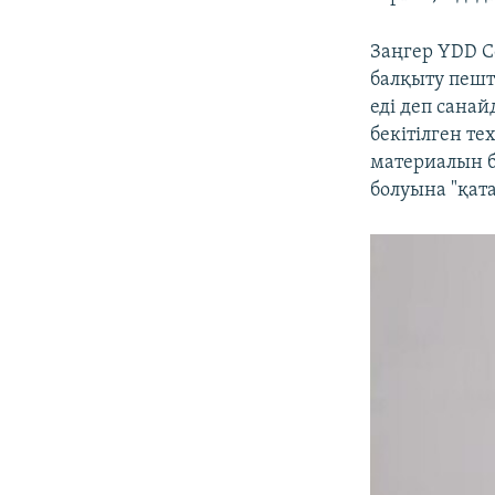
Заңгер YDD C
балқыту пешт
еді деп санай
бекітілген те
материалын б
болуына "қат