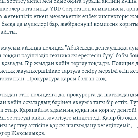
йы зерттеу актісі мен оқыс оқиға туралы актінің күші
пкерлер қатарында YDD Corporation компаниясы, арна
 жетекшілік еткен мемлекеттік еңбек инспекторы жә
басқа да мүшелері бар, жәбірленуші комиссия қоры
 айтты.
маусым айында полиция "Абайсызда денсаулыққа ауы
п соққан қауіпсіздік техникасы ережесін бұзу" бабы б
 қозғады. Бір жылдан кейін тергеу тоқтады. Полиция 
мыстық жауапкершілікке тартуға ескіру мерзімі өтіп ке
тоқтатқан. Прокуратура қарсы болған жоқ.
атыдан өтті: полицияға да, прокурорға да шағымданды
ан кейін осылардың бәрінен екеуміз тағы бір өттік. Түг
п отыр. Қарапайым адамның құқығын қорғау деңгейі
йы зерттеуді қайта жүргізуге міндеттеді. Қазір біз оқы
йы зерттеу актісіне қарсы шағымдану кезеңіндеміз, – 
ңгер Жақсылықов.