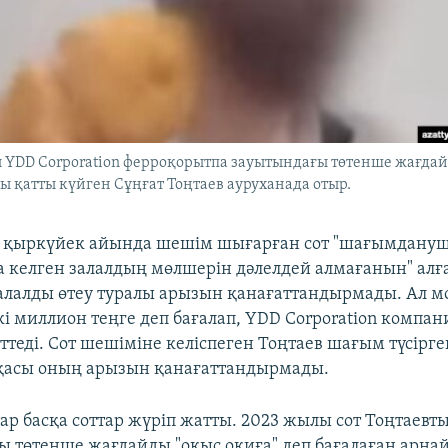
 YDD Corporation ферроқорытпа зауытындағы төтенше жағда
лы қатты күйген Сұңғат Тоңтаев ауруханада отыр.
 қыркүйек айында шешім шығарған сот "шағымдану
 келген залалдың мөлшерін дәлелдей алмағанын" алға
алалды өтеу туралы арызын қанағаттандырмады. Ал 
і миллион теңге деп бағалап, YDD Corporation компа
ттеді. Сот шешіміне келіспеген Тоңтаев шағым түсірг
қасы оның арызын қанағаттандырмады.
р басқа соттар жүріп жатты. 2023 жылы сот Тоңтаевт
ы төтенше жағдайды "оқыс оқиға" деп бағалаған арнай