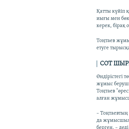
Қатты күйіп 
иығы мен бөк
керек, бірақ 
Тоңтаев жұмы
етуге тырысқ
СОТ ШЫ
Өндірістегі 
жұмыс беруші
Тоңтаев "өре
алған жұмыс
– Тоңтаевтың
да жұмысшыл
берген, – дед