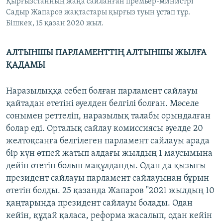
Қырғызстанның жаңа сайланған премьер-министрі
Садыр Жапаров жақтастары қырғыз туын ұстап тұр.
Бішкек, 15 қазан 2020 жыл.
АЛТЫНШЫ ПАРЛАМЕНТТІҢ АЛТЫНШЫ ЖЫЛҒА
ҚАДАМЫ
Наразылыққа себеп болған парламент сайлауы
қайтадан өтетіні әуелден белгілі болған. Мәселе
сонымен реттеліп, наразылық талабы орындалған
болар еді. Орталық сайлау комиссиясы әуелде 20
желтоқсанға белгілеген парламент сайлауы арада
бір күн өтпей жатып алдағы жылдың 1 маусымына
дейін өтетін болып мақұлданды. Одан да қызығы
президент сайлауы парламент сайлауынан бұрын
өтетін болды. 25 қазанда Жапаров "2021 жылдың 10
қаңтарында президент сайлауы болады. Одан
кейін, құдай қаласа, реформа жасалып, одан кейін