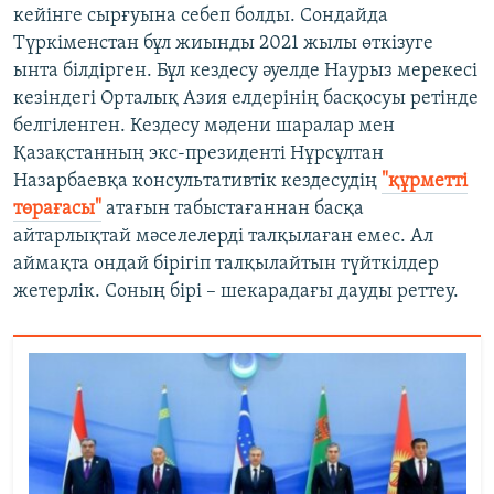
кейінге сырғуына себеп болды. Сондайда
Түркіменстан бұл жиынды 2021 жылы өткізуге
ынта білдірген. Бұл кездесу әуелде Наурыз мерекесі
кезіндегі Орталық Азия елдерінің басқосуы ретінде
белгіленген. Кездесу мәдени шаралар мен
Қазақстанның экс-президенті Нұрсұлтан
Назарбаевқа консультативтік кездесудің
"құрметті
төрағасы"
атағын табыстағаннан басқа
айтарлықтай мәселелерді талқылаған емес. Ал
аймақта ондай бірігіп талқылайтын түйткілдер
жетерлік. Соның бірі – шекарадағы дауды реттеу.