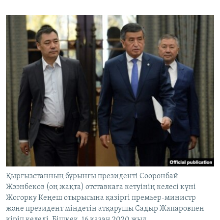
Қырғызстанның бұрынғы президенті Сооронбай
Жээнбеков (оң жақта) отставкаға кетуінің келесі күні
Жогорку Кеңеш отырысына қазіргі премьер-министр
және президент міндетін атқарушы Садыр Жапаровпен
кіріп келеді. Бішкек, 16 қазан 2020 жыл.