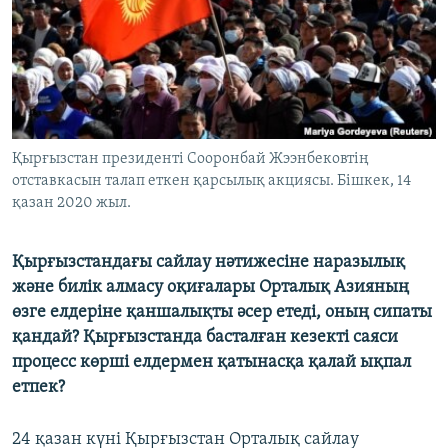
ЖАЗЫЛЫҢЫЗ
Басқа тілдерде
Қырғызстан президенті Сооронбай Жээнбековтің
отставкасын талап еткен қарсылық акциясы. Бішкек, 14
қазан 2020 жыл.
Қырғызстандағы сайлау нәтижесіне наразылық
және билік алмасу оқиғалары Орталық Азияның
өзге елдеріне қаншалықты әсер етеді, оның сипаты
қандай? Қырғызстанда басталған кезекті саяси
процесс көрші елдермен қатынасқа қалай ықпал
етпек?
24 қазан күні Қырғызстан Орталық сайлау