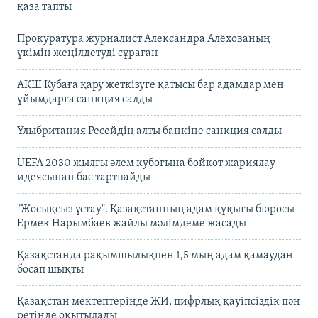
қаза тапты
Прокуратура журналист Александра Алёхованың
үкімін жеңілдетуді сұраған
АҚШ Кубаға қару жеткізуге қатысы бар адамдар мен
ұйымдарға санкция салды
Ұлыбритания Ресейдің алты банкіне санкция салды
UEFA 2030 жылғы әлем кубогына бойкот жариялау
идеясынан бас тартпайды
"Жосықсыз ұстау". Қазақстанның адам құқығы бюросы
Ермек Нарымбаев жайлы мәлімдеме жасады
Қазақстанда рақымшылықпен 1,5 мың адам қамаудан
босап шықты
Қазақстан мектептерінде ЖИ, цифрлық қауіпсіздік пән
ретінде оқытылады