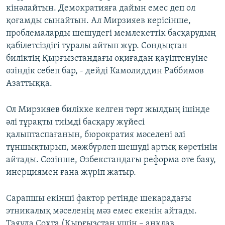
кінәлайтын. Демократияға дайын емес деп ол
қоғамды сынайтын. Ал Мирзияев керісінше,
проблемаларды шешудегі мемлекеттік басқарудың
қабілетсіздігі туралы айтып жүр. Сондықтан
биліктің Қырғызстандағы оқиғадан қауіптенуіне
өзіндік себеп бар, - дейді Камолиддин Раббимов
Азаттыққа.
Ол Мирзияев билікке келген төрт жылдың ішінде
әлі тұрақты тиімді басқару жүйесі
қалыптаспағанын, бюрократия мәселені әлі
тұншықтырып, мәжбүрлеп шешуді артық көретінін
айтады. Сөзінше, Өзбекстандағы реформа өте баяу,
инерциямен ғана жүріп жатыр.
Сарапшы екінші фактор ретінде шекарадағы
этникалық мәселенің мәз емес екенін айтады.
Таяуда Сохта (Қырғызстан үшін – анклав,