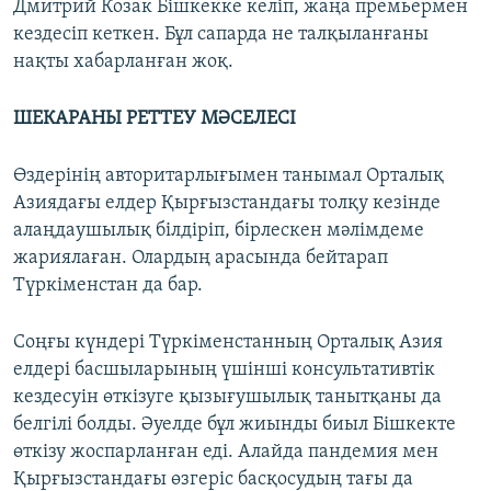
Дмитрий Козак Бішкекке келіп, жаңа премьермен
кездесіп кеткен. Бұл сапарда не талқыланғаны
нақты хабарланған жоқ.
ШЕКАРАНЫ РЕТТЕУ МӘСЕЛЕСІ
Өздерінің авторитарлығымен танымал Орталық
Азиядағы елдер Қырғызстандағы толқу кезінде
алаңдаушылық білдіріп, бірлескен мәлімдеме
жариялаған. Олардың арасында бейтарап
Түркіменстан да бар.
Соңғы күндері Түркіменстанның Орталық Азия
елдері басшыларының үшінші консультативтік
кездесуін өткізуге қызығушылық танытқаны да
белгілі болды. Әуелде бұл жиынды биыл Бішкекте
өткізу жоспарланған еді. Алайда пандемия мен
Қырғызстандағы өзгеріс басқосудың тағы да