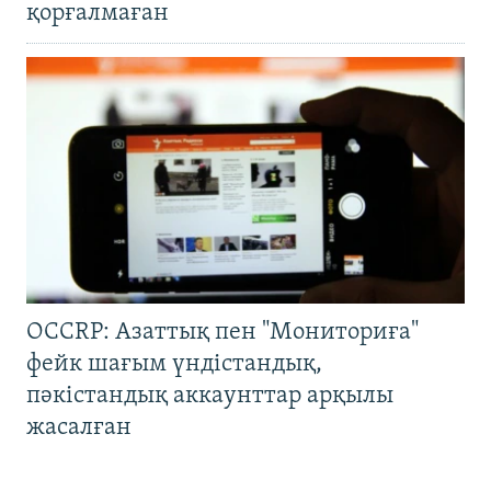
қорғалмаған
OCCRP: Азаттық пен "Мониториға"
фейк шағым үндістандық,
пәкістандық аккаунттар арқылы
жасалған