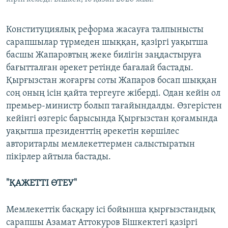
Конституциялық реформа жасауға талпынысты
сарапшылар түрмеден шыққан, қазіргі уақытша
басшы Жапаровтың жеке билігін заңдастыруға
бағытталған әрекет ретінде бағалай бастады.
Қырғызстан жоғарғы соты Жапаров босап шыққан
соң оның ісін қайта тергеуге жіберді. Одан кейін ол
премьер-министр болып тағайындалды. Өзгерістен
кейінгі өзгеріс барысында Қырғызстан қоғамында
уақытша президенттің әрекетін көршілес
авторитарлы мемлекеттермен салыстыратын
пікірлер айтыла бастады.
"ҚАЖЕТТІ ӨТЕУ"
Мемлекеттік басқару ісі бойынша қырғызстандық
сарапшы Азамат Аттокуров Бішкектегі қазіргі