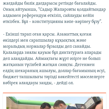
жағдайды билік дағдарысы ретінде бағалайды.
Оның айтуынша, “Садыр Жапаровты қолдайтындар
алдымен референдум өткізіп, сайлауды кейін
өткізбек. Бұл – конституцияны көпе-көрінеу бұзу”.
- Екінші тарап оған қарсы. Азаматтық қоғам
өкілдері мен сарапшылар құқықтық және
моральдық нормалар бұзылды деп санайды.
Қалаларда зиялы қауым бұл диктатураға апарады
деп алаңдайды. Аймақтағы жұрт әзірге не болып
жатқанын түсінбей жатқан сияқты. Дегенмен
елдің шекараның ашылуы, доллар бағамының өсуі,
бюджет тапшылығы тәрізді көкейтесті мәселелерге
көбірек алаңдауы заңды, - дейді ол.