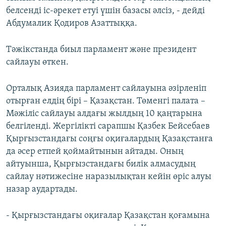
белсенді іс-әрекет етуі үшін базасы әлсіз, - дейді
Абдумалик Қодиров Азаттыққа.
Тәжікстанда биыл парламент және президент
сайлауы өткен.
Орталық Азияда парламент сайлауына әзірленіп
отырған елдің бірі – Қазақстан. Төменгі палата –
Мәжіліс сайлауы алдағы жылдың 10 қаңтарына
белгіленді. Жергілікті сарапшы Қазбек Бейсебаев
Қырғызстандағы соңғы оқиғалардың Қазақстанға
да әсер етпей қоймайтынын айтады. Оның
айтуынша, Қырғызстандағы билік алмасудың
сайлау нәтижесіне наразылықтан кейін өріс алуы
назар аудартады.
- Қырғызстандағы оқиғалар Қазақстан қоғамына