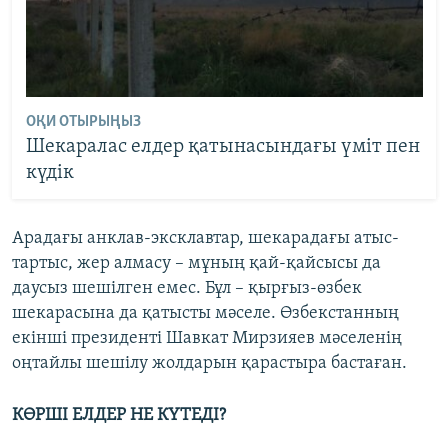
ОҚИ ОТЫРЫҢЫЗ
Шекаралас елдер қатынасындағы үміт пен
күдік
Арадағы анклав-эксклавтар, шекарадағы атыс-
тартыс, жер алмасу – мұның қай-қайсысы да
даусыз шешілген емес. Бұл – қырғыз-өзбек
шекарасына да қатысты мәселе. Өзбекстанның
екінші президенті Шавкат Мирзияев мәселенің
оңтайлы шешілу жолдарын қарастыра бастаған.
КӨРШІ ЕЛДЕР НЕ КҮТЕДІ?