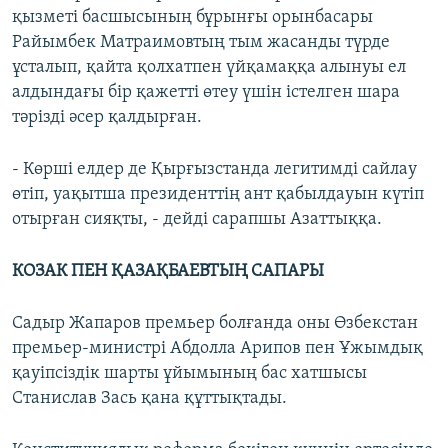
қызметі басшысының бұрынғы орынбасары
Райымбек Матраимовтың тым жасанды түрде
ұсталып, қайта қолхатпен үйқамаққа алынуы ел
алдындағы бір қажетті өтеу үшін істелген шара
тәрізді әсер қалдырған.
- Көрші елдер де Қырғызстанда легитимді сайлау
өтіп, уақытша президенттің ант қабылдауын күтіп
отырған сияқты, - дейді сарапшы Азаттыққа.
КОЗАК ПЕН ҚАЗАҚБАЕВТЫҢ САПАРЫ
Садыр Жапаров премьер болғанда оны Өзбекстан
премьер-министрі Абдолла Арипов пен Ұжымдық
қауіпсіздік шарты ұйымының бас хатшысы
Станислав Зась қана құттықтады.