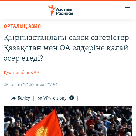
Accessibility
links
Skip
ОРТАЛЫҚ АЗИЯ
to
ЖАҢАЛЫҚТАР
Қырғызстандағы саяси өзгерістер
main
САЯСАТ
content
Қазақстан мен ОА елдеріне қалай
AZATTYQTV
Skip
әсер етеді?
to
ҚАҢТАР ОҚИҒАСЫ
main
Қуанышбек ҚАРИ
АДАМ ҚҰҚЫҚТАРЫ
Navigation
Skip
25 қазан 2020 жыл, 07:54
ӘЛЕУМЕТ
to
ӘЛЕМ
Бөлісу
VPN-сіз оқу
Search
АРНАЙЫ ЖОБАЛАР
Русский