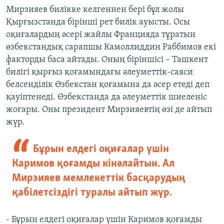
Мирзияев билікке келгеннен бері бұл жолы
Қырғызстанда бірінші рет билік ауысты. Осы
оқиғалардың әсері жайлы Францияда тұратын
өзбекстандық сарапшы Камоллиддин Раббимов екі
факторды баса айтады. Оның біріншісі – Ташкент
билігі қырғыз қоғамындағы әлеуметтік-саяси
белсенділік Өзбекстан қоғамына да әсер етеді деп
қауіптенеді. Өзбекстанда да әлеуметтік шиеленіс
жоғары. Оны президент Мирзияевтің өзі де айтып
жүр.
Бұрын елдегі оқиғалар үшін
Каримов қоғамды кінәлайтын. Ал
Мирзияев мемлекеттік басқарудың
қабілетсіздігі туралы айтып жүр.
- Бұрын елдегі оқиғалар үшін Каримов қоғамды