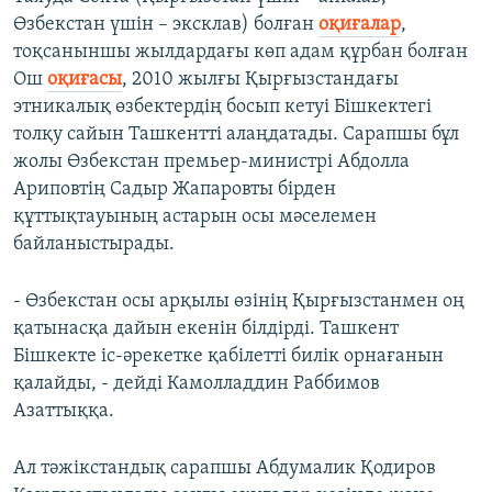
Өзбекстан үшін – эксклав) болған
оқиғалар
,
тоқсаныншы жылдардағы көп адам құрбан болған
Ош
оқиғасы
, 2010 жылғы Қырғызстандағы
этникалық өзбектердің босып кетуі Бішкектегі
толқу сайын Ташкентті алаңдатады. Сарапшы бұл
жолы Өзбекстан премьер-министрі Абдолла
Ариповтің Садыр Жапаровты бірден
құттықтауының астарын осы мәселемен
байланыстырады.
- Өзбекстан осы арқылы өзінің Қырғызстанмен оң
қатынасқа дайын екенін білдірді. Ташкент
Бішкекте іс-әрекетке қабілетті билік орнағанын
қалайды, - дейді Камолладдин Раббимов
Азаттыққа.
Ал тәжікстандық сарапшы Абдумалик Қодиров