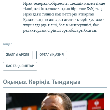
Иран телерадиобірлестігі әлемдік қызметінде
тілші, кейін қазақстандық бірнеше БАҚ-тың
Ирандағы тілшісі қызметтерін атқарған.
Қазақстандық ақпарат агенттіктерінде, газет-
журналдарда тілші, бөлім меңгерушісі, бас
редактордың бірінші орынбасары болған.
Айдар
ЖАЛПЫ АРХИВ
ОРТАЛЫҚ АЗИЯ
БАС ТАҚЫРЫПТАР
Оқыңыз. Көріңіз. Тыңдаңыз