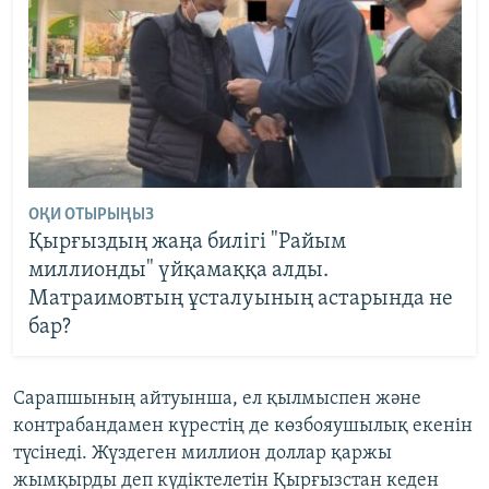
ОҚИ ОТЫРЫҢЫЗ
Қырғыздың жаңа билігі "Райым
миллионды" үйқамаққа алды.
Матраимовтың ұсталуының астарында не
бар?
Сарапшының айтуынша, ел қылмыспен және
контрабандамен күрестің де көзбояушылық екенін
түсінеді. Жүздеген миллион доллар қаржы
жымқырды деп күдіктелетін Қырғызстан кеден