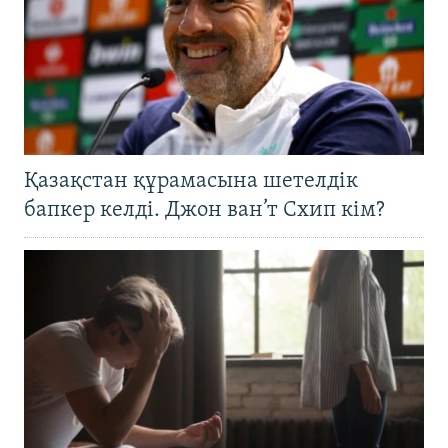
Қазақстан құрамасына шетелдік
бапкер келді. Джон ван’т Схип кім?