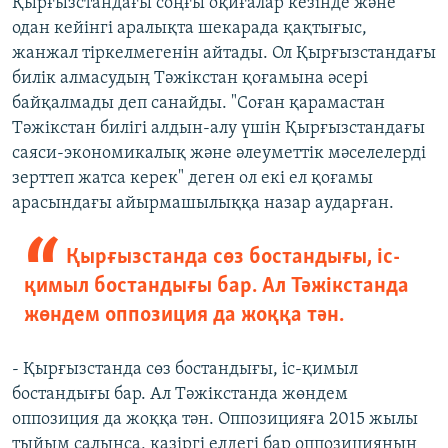
Қырғызстандағы соңғы оқиғалар кезінде және
одан кейінгі аралықта шекарада қақтығыс,
жанжал тіркелмегенін айтады. Ол Қырғызстандағы
билік алмасудың Тәжікстан қоғамына әсері
байқалмады деп санайды. "Соған қарамастан
Тәжікстан билігі алдын-алу үшін Қырғызстандағы
саяси-экономикалық және әлеуметтік мәселелерді
зерттеп жатса керек" деген ол екі ел қоғамы
арасындағы айырмашылыққа назар аударған.
Қырғызстанда сөз бостандығы, іс-
қимыл бостандығы бар. Ал Тәжікстанда
жөндем оппозиция да жоққа тән.
- Қырғызстанда сөз бостандығы, іс-қимыл
бостандығы бар. Ал Тәжікстанда жөндем
оппозиция да жоққа тән. Оппозицияға 2015 жылы
тыйым салынса, қазіргі елдегі бар оппозицияның