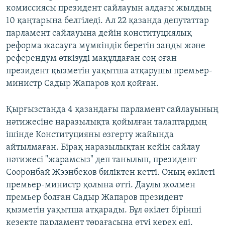
комиссиясы президент сайлауын алдағы жылдың
10 қаңтарына белгіледі. Ал 22 қазанда депутаттар
парламент сайлауына дейін конституциялық
реформа жасауға мүмкіндік беретін заңды және
референдум өткізуді мақұлдаған соң оған
президент қызметін уақытша атқарушы премьер-
министр Садыр Жапаров қол қойған.
Қырғызстанда 4 қазандағы парламент сайлауының
нәтижесіне наразылықта қойылған талаптардың
ішінде Конституцияны өзгерту жайында
айтылмаған. Бірақ наразылықтан кейін сайлау
нәтижесі "жарамсыз" деп танылып, президент
Сооронбай Жээнбеков биліктен кетті. Оның өкілеті
премьер-министр қолына өтті. Даулы жолмен
премьер болған Садыр Жапаров президент
қызметін уақытша атқарады. Бұл өкілет бірінші
кезекте парламент төрағасына өтуі керек еді.