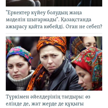
"Еркектер күйеу болудың жаңа
моделін шығармады". Қазақстанда
ажырасу қайта көбейді. Оған не себеп?
Түркімен әйелдерінің тағдыры: өз
елінде де, жат жерде де құқығы