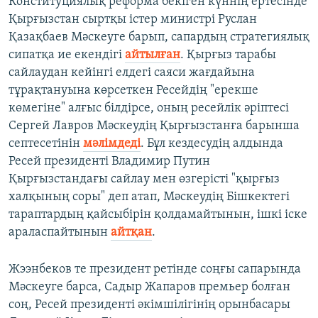
Конституциялық реформа бекіген күннің ертесінде
Қырғызстан сыртқы істер министрі Руслан
Қазақбаев Мәскеуге барып, сапардың стратегиялық
сипатқа ие екендігі
айтылған
. Қырғыз тарабы
сайлаудан кейінгі елдегі саяси жағдайына
тұрақтануына көрсеткен Ресейдің "ерекше
көмегіне" алғыс білдірсе, оның ресейлік әріптесі
Сергей Лавров Мәскеудің Қырғызстанға барынша
септесетінін
мәлімдеді
. Бұл кездесудің алдында
Ресей президенті Владимир Путин
Қырғызстандағы сайлау мен өзгерісті "қырғыз
халқының соры" деп атап, Мәскеудің Бішкектегі
тараптардың қайсыбірін қолдамайтынын, ішкі іске
араласпайтынын
айтқан
.
Жээнбеков те президент ретінде соңғы сапарында
Мәскеуге барса, Садыр Жапаров премьер болған
соң, Ресей президенті әкімшілігінің орынбасары