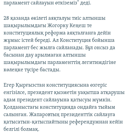
парламент сайлауын өткіземіз" деді.
28 қазанда өкілеті аяқталуы тиіс алтыншы
шақырылымдағы Жогорку Кеңеш те
конституциялық реформа аяқталғанға дейін
жұмыс істей береді. Ал Конституция бойынша
парламент бес жылға сайланады. Бұл онсыз да
басынан дау арылмаған алтыншы
шақырылымдағы парламенттің легитимдігіне
көлеңке түсіре бастады.
Егер Қырғызстан конституциясына өзгеріс
енгізілсе, президент қызметін уақытша атқарушы
адам президент сайлауына қатысуы мүмкін.
Қолданыстағы конституцияда ондайға тыйым
салынған. Жапаровтың президенттік сайлауға
қатысатын-қатыспайтыны референдумнан кейін
белгілі болмақ.