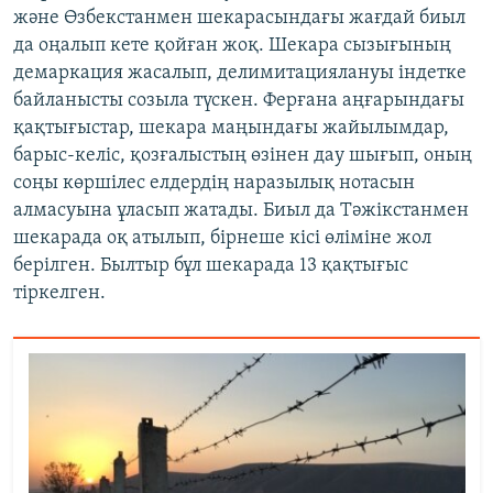
және Өзбекстанмен шекарасындағы жағдай биыл
да оңалып кете қойған жоқ. Шекара сызығының
демаркация жасалып, делимитациялануы індетке
байланысты созыла түскен. Ферғана аңғарындағы
қақтығыстар, шекара маңындағы жайылымдар,
барыс-келіс, қозғалыстың өзінен дау шығып, оның
соңы көршілес елдердің наразылық нотасын
алмасуына ұласып жатады. Биыл да Тәжікстанмен
шекарада оқ атылып, бірнеше кісі өліміне жол
берілген. Былтыр бұл шекарада 13 қақтығыс
тіркелген.