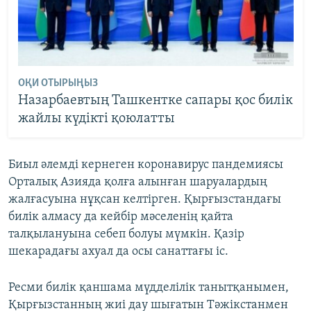
ОҚИ ОТЫРЫҢЫЗ
Назарбаевтың Ташкентке сапары қос билік
жайлы күдікті қоюлатты
Биыл әлемді кернеген коронавирус пандемиясы
Орталық Азияда қолға алынған шаруалардың
жалғасуына нұқсан келтірген. Қырғызстандағы
билік алмасу да кейбір мәселенің қайта
талқылануына себеп болуы мүмкін. Қазір
шекарадағы ахуал да осы санаттағы іс.
Ресми билік қаншама мүдделілік танытқанымен,
Қырғызстанның жиі дау шығатын Тәжікстанмен