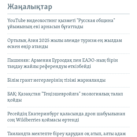
Жаңалықтар
YouTube видеохостинг қызметі "Русская община"
ұйымының екі арнасын бұғаттады
Орталық Азия 2025 жылы әлемде туризм ең жылдам
өскен өңір атанды
Пашинян: Армения Еуроодақ пен ЕАЭО-ның бірін
таңдау жайлы референдум өткізбейді
Білім грант иегерлерінің тізімі жарияланды
БАҚ: Қазақстан "Теңізшевройлға" экологиялық талап
қойды
Ресейдің Екатеринбург қаласында дрон шабуылынан
соң Wildberries қоймасы өртенді
Таиландта мектепте біреу қарудан оқ атып, алты адам