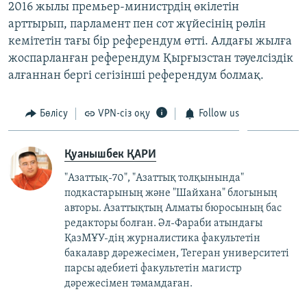
2016 жылы премьер-министрдің өкілетін
арттырып, парламент пен сот жүйесінің рөлін
кемітетін тағы бір референдум өтті. Алдағы жылға
жоспарланған референдум Қырғызстан тәуелсіздік
алғаннан бергі сегізінші референдум болмақ.
Бөлісу
VPN-сіз оқу
Follow us
Қуанышбек ҚАРИ
"Азаттық-70", "Азаттық толқынында"
подкастарының және "Шайхана" блогының
авторы. Азаттықтың Алматы бюросының бас
редакторы болған. Әл-Фараби атындағы
ҚазМҰУ-дің журналистика факультетін
бакалавр дәрежесімен, Тегеран университеті
парсы әдебиеті факультетін магистр
дәрежесімен тәмамдаған.