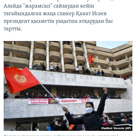
Алайда "жарамсыз" сайлаудан кейін
тағайындалған жаңа спикер Қанат Исаев
президент қызметін уақытша атқарудан бас
тартты.