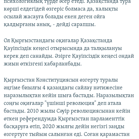
психологиялық түрде әсер етеді. Қазақстанда тура
көрші елдегідей өзгеріс болмаса да, халықты
осылай жасауға болады екен деген ойға
қалдырғаны анық, - дейді сарапшы.
Ол Қырғызстандағы оқиғалар Қазақстанда
Қауіпсіздік кеңесі отырысында да талқылануы
керек деп санайды. Әзірге Қауіпсіздік кеңесі ондай
жиын өткізгені хабарланбады.
Қырғызстан Конституциясын өзгерту туралы
әңгіме биылғы 4 қазандағы сайлау нәтижесіне
наразылықтан кейін шыға бастады. Наразылықтан
соңғы оқиғалар "үшінші революция" деп атала
бастады. 2010 жылы Сәуір революциясынан кейін
өткен референдумда Қырғызстан парламенттік
басқаруға өтіп, 2020 жылғы дейін негізгі заңды
өзгертуге тыйым салынған еді. Соған қарамастан