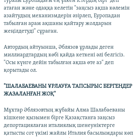
туралы Еуропадағы ең үлкен істердің бірі" деп
атаған және одаққа келетін "заңсыз ақша көлемін
азайтудың механизмдерін әзірлеп, Еуропадан
табылған арам ақшаны қайтару жолдарын
жеңілдетуді" сұраған.
Автордың айтуынша, Әблязов ұрлады деген
миллиардтардың көбі қайда кеткені әлі белгісіз.
"Осы күнге дейін табылған ақша өте аз" деп
қорытады ол.
"ШАЛАБАЕВАНЫ ҰРЛАУҒА ТАПСЫРЫС БЕРГЕНДЕР
ЖАЗАЛАНҒАН ЖОҚ"
Мұхтар Әблязовтың жұбайы Алма Шалабаеваны
кішкене қызымен бірге Қазақстанға заңсыз
депортациялаған италиялық шенеуніктерге
қатысты сот үкімі жайлы Италия басылымдары көп