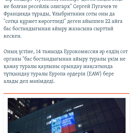
ие болған ресейлік олигарх" Сергей Пугачев те
Францияда тұрады, Ұлыбритания соты оны да
"сотқа құрмет көрсетпеді" деген айыппен 22 айға
бас бостандығынан айыру жазасына сырттай
кескен.
Оның үстіне, 14 тамызда Еурокомиссия әр елдің сот
органы "бас бостандығынан айыру туралы үкім не
қамау туралы қаулыны орындау мақсатында
тұтқындау туралы Еуропа ордерін (EAW) бере
алады деп мәлімдеді.