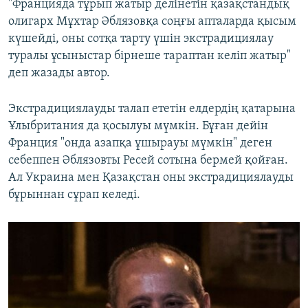
"Францияда тұрып жатыр делінетін қазақстандық
олигарх Мұхтар Әблязовқа соңғы апталарда қысым
күшейді, оны сотқа тарту үшін экстрадициялау
туралы ұсыныстар бірнеше тараптан келіп жатыр"
деп жазады автор.
Экстрадициялауды талап ететін елдердің қатарына
Ұлыбритания да қосылуы мүмкін. Бұған дейін
Франция "онда азапқа ұшырауы мүмкін" деген
себеппен Әблязовты Ресей сотына бермей қойған.
Ал Украина мен Қазақстан оны экстрадициялауды
бұрыннан сұрап келеді.