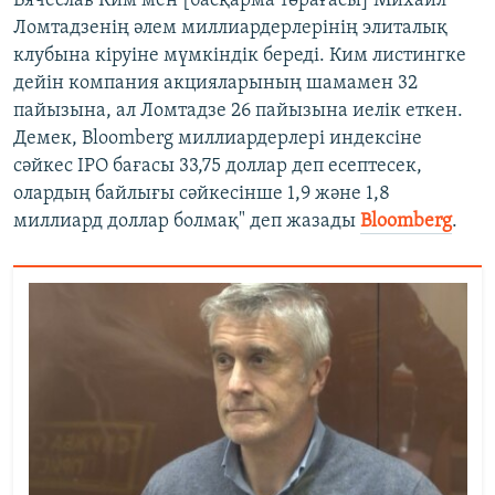
Вячеслав Ким мен [басқарма төрағасы] Михаил
Ломтадзенің әлем миллиардерлерінің элиталық
клубына кіруіне мүмкіндік береді. Ким листингке
дейін компания акцияларының шамамен 32
пайызына, ал Ломтадзе 26 пайызына иелік еткен.
Демек, Bloomberg миллиардерлері индексіне
сәйкес IPO бағасы 33,75 доллар деп есептесек,
олардың байлығы сәйкесінше 1,9 және 1,8
миллиард доллар болмақ" деп жазады
Bloomberg
.