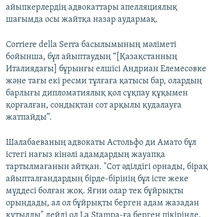
айыпкерлердің адвокаттары апелляциялық
шағымда осы жайтқа назар аудармақ.
Corriere della Serra басылымының мәліметі
бойынша, бұл айыптаудың “[Қазақстанның
Италиядағы] бұрынғы елшісі Андриан Елемесовке
және тағы екі ресми тұлғаға қатысы бар, олардың
барлығы дипломатиялық қол сұқпау құқымен
қорғалған, сондықтан сот арқылы қудалауға
жатпайды”.
Шалабаеваның адвокаты Астольфо ди Амато бұл
істегі нағыз кінәлі адамдардың жауапқа
тартылмағанын айтқан. "Сот әділдігі орнады, бірақ
айыпталғандардың бірде-бірінің бұл істе жеке
мүддесі болған жоқ. Яғни олар тек бұйрықты
орындады, ал ол бұйрықты берген адам жазадан
құтылды" дейді ол La Stampa-ға берген пікірінде.