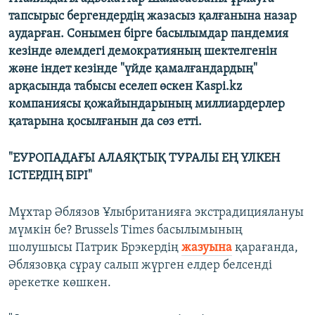
тапсырыс бергендердің жазасыз қалғанына назар
аударған. Сонымен бірге басылымдар пандемия
кезінде әлемдегі демократияның шектелгенін
және індет кезінде "үйде қамалғандардың"
арқасында табысы еселеп өскен Kaspi.kz
компаниясы қожайындарының миллиардерлер
қатарына қосылғанын да сөз етті.
"ЕУРОПАДАҒЫ АЛАЯҚТЫҚ ТУРАЛЫ ЕҢ ҮЛКЕН
ІСТЕРДІҢ БІРІ"
Мұхтар Әблязов Ұлыбританияға экстрадициялануы
мүмкін бе? Brussels Times басылымының
шолушысы Патрик Брэкердің
жазуына
қарағанда,
Әблязовқа сұрау салып жүрген елдер белсенді
әрекетке көшкен.