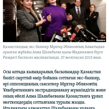
ЖАЗЫЛЫҢЫЗ
Басқа тілдерде
Қазақстандық экс-банкир Мұхтар Әблязовтың Алматыдан
оралған жұбайы Алма Шалабаева қызы Мадинамен бірге
Римдегі баспасөз мәслихатында. 27 желтоқсан 2013 жыл.
Осы аптада халықаралық басылымдар Қазақстан
билігі сырттай өмір бойына соттаған экс-банкир,
әрі оппозициялық саясаткер Мұхтар Әблязовтің
Ұлыбританияға экстрадициялану мүмкіндігін және
оның әйелі Алма Шалабаеваны Қазақстанға ұрлап
әкеткендердің сотталғаны туралы жазды.
Италиядағы адвокаттар Шалабаеваны ұрлауға