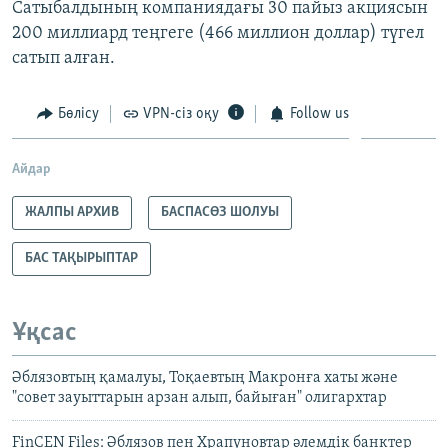
Сатыбалдының компаниядағы 30 пайыз акциясын
200 миллиард теңгеге (466 миллион доллар) түгел
сатып алған.
Бөлісу
VPN-сіз оқу
Follow us
Айдар
ЖАЛПЫ АРХИВ
БАСПАСӨЗ ШОЛУЫ
БАС ТАҚЫРЫПТАР
Ұқсас
Әблязовтың қамалуы, Тоқаевтың Макронға хаты және
"совет зауыттарын арзан алып, байыған" олигархтар
FinCEN Files: Әблязов пен Храпуновтар әлемдік банктер