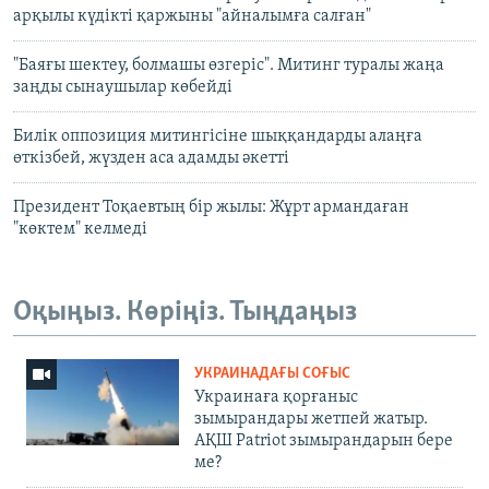
арқылы күдікті қаржыны "айналымға салған"
"Баяғы шектеу, болмашы өзгеріс". Митинг туралы жаңа
заңды сынаушылар көбейді
Билік оппозиция митингісіне шыққандарды алаңға
өткізбей, жүзден аса адамды әкетті
Президент Тоқаевтың бір жылы: Жұрт армандаған
"көктем" келмеді
Оқыңыз. Көріңіз. Тыңдаңыз
УКРАИНАДАҒЫ СОҒЫС
Украинаға қорғаныс
зымырандары жетпей жатыр.
АҚШ Patriot зымырандарын бере
ме?