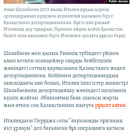
Алма Шалабаева 2013 жылы Италия құқық қорғау
органдарының күшімен кішкентай қызымен бірге
Қазақстанға депортацияланған. Бұл іс көп ұзамай
Италияда дау тудырып, бірнеше айдан кейін Қазақстан
билігі оған қызымен бірге Италияға оралуға рұқсат берді.
Шалабаева мен қызын Римнің түбіндегі үйінен
алып кеткен полицейлер оларды бейбітшілік
жөніндегі соттың қаулысымен Қазақстанға жедел
депортациялаған. Кейіннен депортациялаудың
заңсыздығы аян болып, Италия ішкі істер министрі
Шалабаеваны депортациялау жөніндегі шешімнің
күшін жойған. Әблязовтың бала-шағасы жарты
жыл өткен соң Қазақстаннан шығуға
рұқсат алған.
Италиядағы Перуджа соты "лауазымды тұлғаның
кісі ұрлауы" деп бағалаған бұл операцияға қатысы