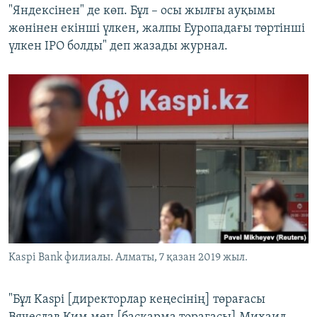
"Яндексінен" де көп. Бұл – осы жылғы ауқымы
жөнінен екінші үлкен, жалпы Еуропадағы төртінші
үлкен IPO болды" деп жазады журнал.
Kaspi Bank филиалы. Алматы, 7 қазан 2019 жыл.
"Бұл Kaspi [директорлар кеңесінің] төрағасы