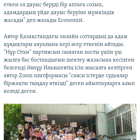
еткен ол дауыс беруді бір аптаға созып,
адамдардың үйде дауыс беруіне мүмкіндік
жасады" деп жазады Economist.
Автор Қазақстандағы онлайн соттардың да адам
құқықтары ахуалына кері әсер еткенін айтады.
"Нұр Отан" партиясын сынаған посты үшін үш
жылға бас бостандығын шектеу жазасына кесілген
белсенді Әлнұр Ильяшевтің ісін мысалға келтірген
автор Zoom платформасы "саяси істерде судьялар
біржақты тыңдау өткізді" деген айыптауларға алып
келеді деген.