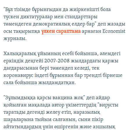
"Бұл тізімде бұрынғыдан да жиіркенішті бола
түскен диктатуралар мен стандарттары
төмендеген демократиялық елдер бар" деп жазады
осы тақырыпқа
үлкен сараптама
арнаған Economist
журналы.
Халықаралық ұйымның есебі бойынша, әлемдегі
еркіндік деңгейі 2007-2008 жылдардағы қаржы
дағдарысынан бері төмендеп келеді, тек
коронавирус індеті бұрыннан бар трендті бірнеше
сала бойынша жылдамдатқан.
"Зұлымдыққа қарсы вакцина жоқ" деп айдар
қойылған мақалада автор үкіметтердің "вирусты
таратады дегенді желеу етіп, наразылық
шараларына тыйым салғанын, сыни пікір
айтатындардың үнін өшіргенін және азшылық