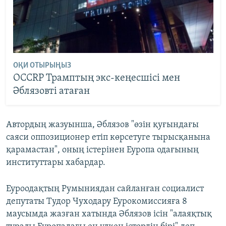
ОҚИ ОТЫРЫҢЫЗ
OCCRP Трамптың экс-кеңесшісі мен
Әблязовті атаған
Автордың жазуынша, Әблязов "өзін қуғындағы
саяси оппозиционер етіп көрсетуге тырысқанына
қарамастан", оның істерінен Еуропа одағының
институттары хабардар.
Еуроодақтың Румыниядан сайланған социалист
депутаты Тудор Чуходару Еурокомиссияға 8
маусымда жазған хатында Әблязов ісін "алаяқтық