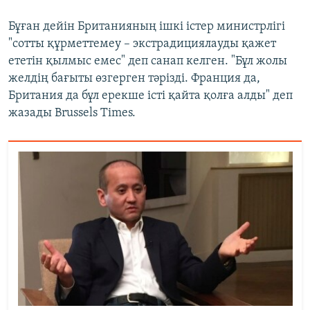
Бұған дейін Британияның ішкі істер министрлігі
"сотты құрметтемеу – экстрадициялауды қажет
ететін қылмыс емес" деп санап келген. "Бұл жолы
желдің бағыты өзгерген тәрізді. Франция да,
Британия да бұл ерекше істі қайта қолға алды" деп
жазады Brussels Times.