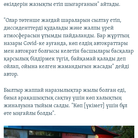
өкілдерін жазықты етіп шығарғанын" айтады.
"Олар төтенше жағдай шараларын сылтау етіп,
диссиденттерді қудалады және жалпы үрей
атмосферасын ұтымды пайдаланды. Бар жұрттың
назары Covid-ке ауғанда, көп елдің автократтары
мен автократ болғысы келетін басшылары басқалар
қарсылық білдірмек түгіл, байқамай қалады деп
ойлап, ойына келген жамандығын жасады" дейді
автор.
Былтыр жаппай наразылықтар жылы болған еді,
биыл арақашықтық сақтау үшін көп халықтың
жиналуына тыйым салды. "Көп [үкімет] үшін бұл
өте ыңғайлы болды".