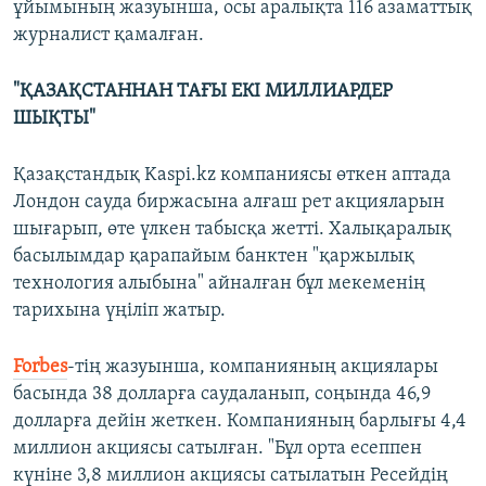
ұйымының жазуынша, осы аралықта 116 азаматтық
журналист қамалған.
"ҚАЗАҚСТАННАН ТАҒЫ ЕКІ МИЛЛИАРДЕР
ШЫҚТЫ"
Қазақстандық Kaspi.kz компаниясы өткен аптада
Лондон сауда биржасына алғаш рет акцияларын
шығарып, өте үлкен табысқа жетті. Халықаралық
басылымдар қарапайым банктен "қаржылық
технология алыбына" айналған бұл мекеменің
тарихына үңіліп жатыр.
Forbes
-тің жазуынша, компанияның акциялары
басында 38 долларға саудаланып, соңында 46,9
долларға дейін жеткен. Компанияның барлығы 4,4
миллион акциясы сатылған. "Бұл орта есеппен
күніне 3,8 миллион акциясы сатылатын Ресейдің