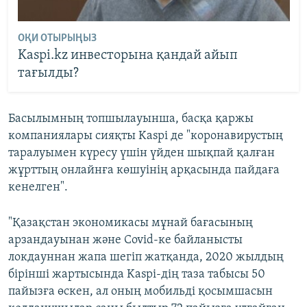
ОҚИ ОТЫРЫҢЫЗ
Kaspi.kz инвесторына қандай айып
тағылды?
Басылымның топшылауынша, басқа қаржы
компаниялары сияқты Kaspi де "коронавирустың
таралуымен күресу үшін үйден шықпай қалған
жұрттың онлайнға көшуінің арқасында пайдаға
кенелген".
"Қазақстан экономикасы мұнай бағасының
арзандауынан және Covid-ке байланысты
локдауннан жапа шегіп жатқанда, 2020 жылдың
бірінші жартысында Kaspi-дің таза табысы 50
пайызға өскен, ал оның мобильді қосымшасын