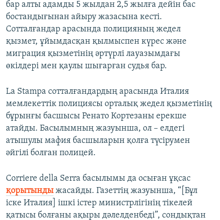
бар алты адамды 5 жылдан 2,5 жылға дейін бас
бостандығынан айыру жазасына кесті.
Сотталғандар арасында полицияның жедел
қызмет, ұйымдасқан қылмыспен күрес және
миграция қызметінің әртүрлі лауазымдағы
өкілдері мен қаулы шығарған судья бар.
La Stampa сотталғандардың арасында Италия
мемлекеттік полициясы орталық жедел қызметінің
бұрынғы басшысы Ренато Кортезаны ерекше
атайды. Басылымның жазуынша, ол – елдегі
атышулы мафия басшыларын қолға түсірумен
әйгілі болған полицей.
Corriere della Serra басылымы да осыған ұқсас
қорытынды
жасайды. Газеттің жазуынша, “[Бұл
іске Италия] ішкі істер министрлігінің тікелей
қатысы болғаны ақыры дәлелденбеді”, сондықтан