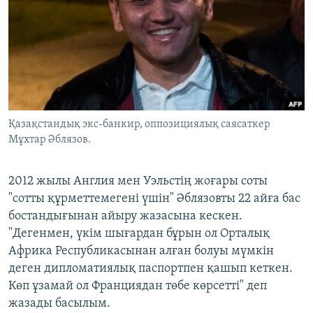
Қазақстандық экс-банкир, оппозициялық саясаткер
Мұхтар Әблязов.
2012 жылы Англия мен Уэльстің жоғары соты
"сотты құрметтемегені үшін" Әблязовты 22 айға бас
бостандығынан айыру жазасына кескен.
"Дегенмен, үкім шығардан бұрын ол Орталық
Африка Республикасынан алған болуы мүмкін
деген дипломатиялық паспортпен қашып кеткен.
Көп ұзамай ол Франциядан төбе көрсетті" деп
жазады басылым.