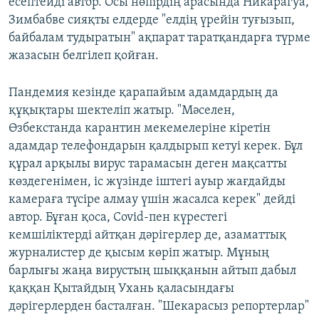
есептейді автор. Осы нөпірдің арасында Никарагуа,
Зимбабве сияқты елдерде "елдің үрейін туғызып,
байбалам тудыратын" ақпарат таратқандарға түрме
жазасын белгілеп қойған.
Пандемия кезінде қарапайым адамдардың да
құқықтары шектеліп жатыр. "Мәселен,
Өзбекстанда карантин мекемелеріне кіретін
адамдар телефондарын қалдырып кетуі керек. Бұл
құрал арқылы вирус тарамасын деген мақсатты
көздегенімен, іс жүзінде іштегі ауыр жағдайды
камераға түсіре алмау үшін жасалса керек" дейді
автор. Бұған қоса, Covid-пен күрестегі
кемшіліктерді айтқан дәрігерлер де, азаматтық
журналистер де қысым көріп жатыр. Мұның
барлығы жаңа вирустың шыққанын айтып дабыл
қаққан Қытайдың Ухань қаласындағы
дәрігерлерден басталған. "Шекарасыз репортерлар"