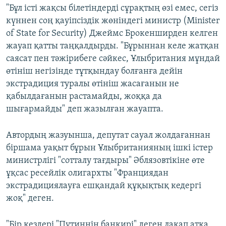
"Бұл істі жақсы білетіндерді сұрақтың өзі емес, сегіз
күннен соң қауіпсіздік жөніндегі министр (Minister
of State for Security) Джеймс Брокенширден келген
жауап қатты таңқалдырды. "Бұрыннан келе жатқан
саясат пен тәжірибеге сәйкес, Ұлыбритания мұндай
өтініш негізінде тұтқындау болғанға дейін
экстрадиция туралы өтініш жасағанын не
қабылдағанын растамайды, жоққа да
шығармайды" деп жазылған жауапта.
Автордың жазуынша, депутат сауал жолдағаннан
біршама уақыт бұрын Ұлыбританияның ішкі істер
министрлігі "сотталу тағдыры" Әблязовтікіне өте
ұқсас ресейлік олигархты "Франциядан
экстрадициялауға ешқандай құқықтық кедергі
жоқ" деген.
"Бір кездері "Путиннің банкирі" деген лақап атқа