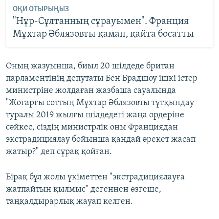
ОҚИ ОТЫРЫҢЫЗ
"Нұр-Сұлтанның сұрауымен". Франция
Мұхтар Әблязовты қамап, қайта босатты
Оның жазуынша, биыл 20 шілдеде британ
парламентінің депутаты Бен Брадшоу ішкі істер
министріне жолдаған жазбаша сауалында
"Жоғарғы соттың Мұхтар Әблязовты тұтқындау
туралы 2019 жылғы шілдедегі жаңа ордеріне
сәйкес, сіздің министрлік оны Франциядан
экстрадициялау бойынша қандай әрекет жасап
жатыр?" деп сұрақ қойған.
Бірақ бұл жолы үкіметтен "экстрадициялауға
жатпайтын қылмыс" дегеннен өзгеше,
таңқалдырарлық жауап келген.