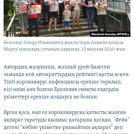
Белсенді Әлнұр Ильяшевтің жақтастары Алматы қаласы
Медеу аудандық сотының алдында. 12 маусым 2020 жыл.
Автордың жазуынша, жаппай үрей билеген
заманда кей автократтардың рейтингі қатты өскен.
Тіпті коронавирус инфекциясы ерекше таралып,
кісі өлімі көп болған Бразилия сияқты елдердің
үкіметтері ерекше қолдауға ие болған.
Бұған қоса, көп ел коронавирусқа қатысты жалған
ақпарат таратуды қылмыс қатарына қосқан. "Фейк"
дегені "көбіне үкіметке ұнамайтын ақпарат" деп