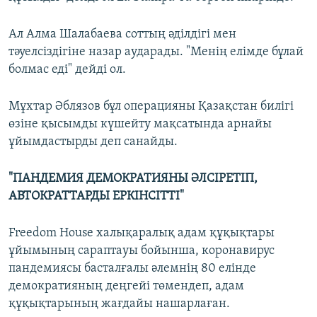
Ал Алма Шалабаева соттың әділдігі мен
тәуелсіздігіне назар аударады. "Менің елімде бұлай
болмас еді" дейді ол.
Мұхтар Әблязов бұл операцияны Қазақстан билігі
өзіне қысымды күшейту мақсатында арнайы
ұйымдастырды деп санайды.
"ПАНДЕМИЯ ДЕМОКРАТИЯНЫ ӘЛСІРЕТІП,
АВТОКРАТТАРДЫ ЕРКІНСІТТІ"
Freedom House халықаралық адам құқықтары
ұйымының сараптауы бойынша, коронавирус
пандемиясы басталғалы әлемнің 80 елінде
демократияның деңгейі төмендеп, адам
құқықтарының жағдайы нашарлаған.