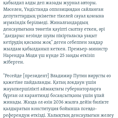
қабылдап алды деп жазады журнал авторы.
Мәселен, Үндістанда оппозициядан сайланған
депутаттардың үкіметке тікелей сауал қоюына
мүмкіндік берілмеді. Жиналғандардың
денсаулығына төнетін қауіпті сылтау еткен, әрі
"дағдарыс кезінде шулы пікірталасқа уақыт
кетірудің қисыны жоқ" деген себеппен заңдар
жылдам қабылданып кеткен. Премьер-министр
Нарендра Моди үш күнде 25 заңды өткізіп
жіберген.
"Ресейде [президент] Владимир Путин вирусты өз
қажетіне пайдаланды. Қатаң локдаун үшін
жауапкершілікті аймақтағы губернаторларға
бұрған ол карантинді босаңсытқаны үшін ұпай
жинады. Жазда ол өзін 2036 жылға дейін билікте
қалдыратын конституция бойынша псевдо-
референдум өткізді. Халықтың денсаулығын желеу