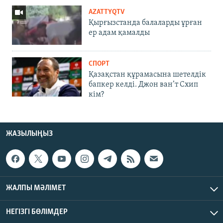
AZATTYQTV
Қырғызстанда балаларды ұрған
ер адам қамалды
СПОРТ
Қазақстан құрамасына шетелдік
бапкер келді. Джон ван’т Схип
кім?
ЖАЗЫЛЫҢЫЗ
ЖАЛПЫ МӘЛІМЕТ
НЕГІЗГІ БӨЛІМДЕР