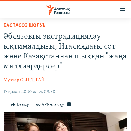
Accessibility
links
Skip
БАСПАСӨЗ ШОЛУЫ
to
ЖАҢАЛЫҚТАР
Әблязовты экстрадициялау
main
САЯСАТ
content
ықтималдығы, Италиядағы сот
AZATTYQTV
Skip
және Қазақстаннан шыққан "жаңа
to
ҚАҢТАР ОҚИҒАСЫ
миллиардерлер"
main
АДАМ ҚҰҚЫҚТАРЫ
Navigation
Мұхтар СЕҢГІРБАЙ
Skip
ӘЛЕУМЕТ
to
17 қазан 2020 жыл, 09:58
ӘЛЕМ
Search
АРНАЙЫ ЖОБАЛАР
Бөлісу
VPN-сіз оқу
Русский