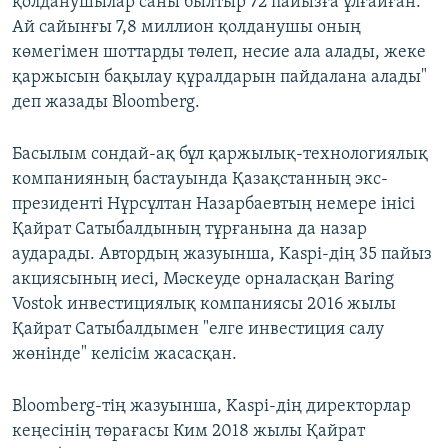
қолданушылар саны былтыр 72 пайызға ұлғайған.
Ай сайынғы 7,8 миллион қолданушы оның
көмегімен шоттарды төлеп, несие ала алады, жеке
қаржысын бақылау құралдарын пайдалана алады"
деп жазады Bloomberg.
Басылым сондай-ақ бұл қаржылық-технологиялық
компанияның бастауында Қазақстанның экс-
президенті Нұрсұлтан Назарбаевтың немере інісі
Қайрат Сатыбалдының тұрғанына да назар
аударады. Автордың жазуынша, Kaspi-дің 35 пайыз
акциясының иесі, Мәскеуде орналасқан Baring
Vostok инвестициялық компаниясы 2016 жылы
Қайрат Сатыбалдымен "елге инвестиция салу
жөнінде" келісім жасасқан.
Bloomberg-тің жазуынша, Kaspi-дің директорлар
кеңесінің төрағасы Ким 2018 жылы Қайрат