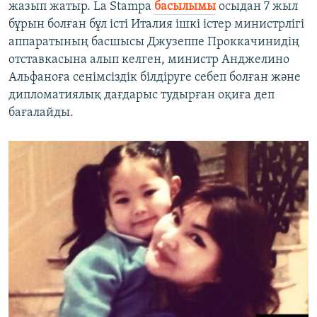
жазып жатыр. La Stampa
басылымы
осыдан 7 жыл
бұрын болған бұл істі Италия ішкі істер министрлігі
аппаратының басшысы Джузеппе Проккачинидің
отставкасына алып келген, министр Анджелино
Альфаноға сенімсіздік білдіруге себеп болған және
дипломатиялық дағдарыс тудырған оқиға деп
бағалайды.