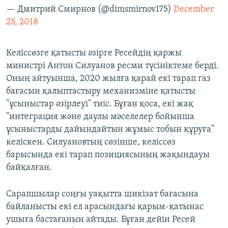
— Дмитрий Смирнов (@dimsmirnov175)
December
25, 2018
Келіссөзге қатысты әзірге Ресейдің қаржы
министрі Антон Силуанов ресми түсініктеме берді.
Оның айтуынша, 2020 жылға қарай екі тарап газ
бағасын қалыптастыру механизміне қатысты
"ұсыныстар әзірлеуі" тиіс. Бұған қоса, екі жақ
"интеграция және даулы мәселелер бойынша
ұсыныстарды дайындайтын жұмыс тобын құруға"
келіскен. Силуановтың сөзінше, келіссөз
барысында екі тарап позициясының жақындауы
байқалған.
Сарапшылар соңғы уақытта шикізат бағасына
байланысты екі ел арасындағы қарым-қатынас
ушыға бастағанын айтады. Бұған дейін Ресей