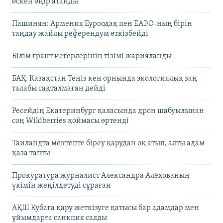
өскен өңір атанды
Пашинян: Армения Еуроодақ пен ЕАЭО-ның бірін
таңдау жайлы референдум өткізбейді
Білім грант иегерлерінің тізімі жарияланды
БАҚ: Қазақстан Теңіз кен орнында экологиялық заң
талабы сақталмаған дейді
Ресейдің Екатеринбург қаласында дрон шабуылынан
соң Wildberries қоймасы өртенді
Таиландта мектепте біреу қарудан оқ атып, алты адам
қаза тапты
Прокуратура журналист Александра Алёхованың
үкімін жеңілдетуді сұраған
АҚШ Кубаға қару жеткізуге қатысы бар адамдар мен
ұйымдарға санкция салды