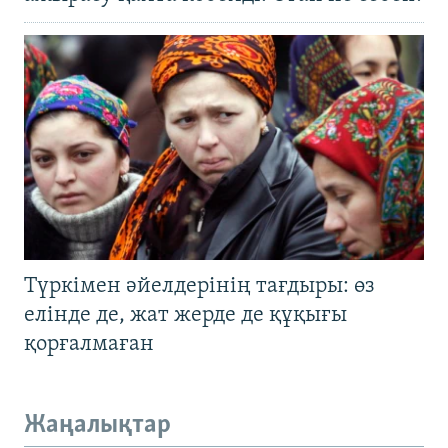
Түркімен әйелдерінің тағдыры: өз
елінде де, жат жерде де құқығы
қорғалмаған
Жаңалықтар