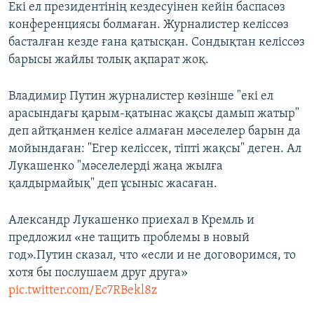
Екі ел президентінің кездесуінен кейін баспасөз
конференциясы болмаған. Журналистер келіссөз
басталған кезде ғана қатысқан. Сондықтан келіссөз
барысы жайлы толық ақпарат жоқ.
Владимир Путин журналистер көзінше "екі ел
арасындағы қарым-қатынас жақсы дамып жатыр"
деп айтқанмен келісе алмаған мәселелер барын да
мойындаған: "Егер келіссек, тіпті жақсы" деген. Ал
Лукашенко "мәселелерді жаңа жылға
қалдырмайық" деп ұсыныс жасаған.
Александр Лукашенко приехал в Кремль и
предложил «не тащить проблемы в новый
год».Путин сказал, что «если и не договоримся, то
хотя бы послушаем друг друга»
pic.twitter.com/Ec7RBekl8z