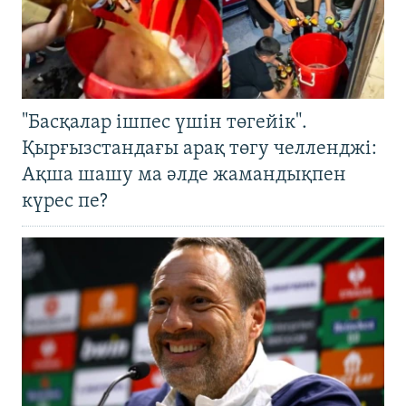
"Басқалар ішпес үшін төгейік".
Қырғызстандағы арақ төгу челленджі:
Ақша шашу ма әлде жамандықпен
күрес пе?