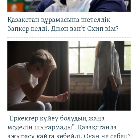
Қазақстан құрамасына шетелдік
бапкер келді. Джон ван’т Схип кім?
"Еркектер күйеу болудың жаңа
моделін шығармады". Қазақстанда
ажырасу қайта көбейді. Оған не себеп?