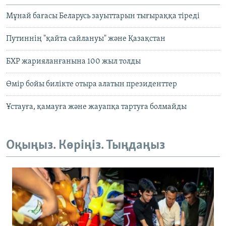
Мұнай бағасы Беларусь зауыттарын тығыраққа тіреді
Путиннің "қайта сайлануы" және Қазақстан
БХР жарияланғанына 100 жыл толды
Өмір бойы билікте отыра алатын президенттер
Ұстауға, қамауға және жауапқа тартуға болмайды
Оқыңыз. Көріңіз. Тыңдаңыз