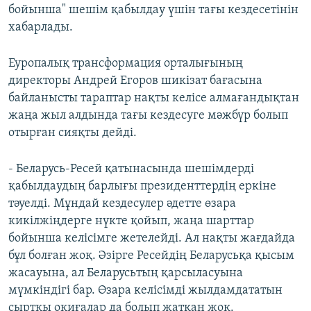
бойынша" шешім қабылдау үшін тағы кездесетінін
хабарлады.
Еуропалық трансформация орталығының
директоры Андрей Егоров шикізат бағасына
байланысты тараптар нақты келісе алмағандықтан
жаңа жыл алдында тағы кездесуге мәжбүр болып
отырған сияқты дейді.
- Беларусь-Ресей қатынасында шешімдерді
қабылдаудың барлығы президенттердің еркіне
тәуелді. Мұндай кездесулер әдетте өзара
кикілжіңдерге нүкте қойып, жаңа шарттар
бойынша келісімге жетелейді. Ал нақты жағдайда
бұл болған жоқ. Әзірге Ресейдің Беларусьқа қысым
жасауына, ал Беларусьтың қарсыласуына
мүмкіндігі бар. Өзара келісімді жылдамдататын
сыртқы оқиғалар да болып жатқан жоқ.