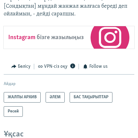
[Сондықтан] мұндай жанжал жалғаса береді деп
ойлаймын, - дейді сарапшы.
Instagram
бізге жазылыңыз
Бөлісу
VPN-сіз оқу
Follow us
Айдар
ЖАЛПЫ АРХИВ
ӘЛЕМ
БАС ТАҚЫРЫПТАР
Ресей
Ұқсас