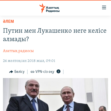
Accessibility
links
Skip
ӘЛЕМ
to
ЖАҢАЛЫҚТАР
Путин мен Лукашенко неге келісе
main
САЯСАТ
content
алмады?
AZATTYQTV
Skip
to
Азаттық радиосы
ҚАҢТАР ОҚИҒАСЫ
main
26 желтоқсан 2018 жыл, 09:01
АДАМ ҚҰҚЫҚТАРЫ
Navigation
Skip
ӘЛЕУМЕТ
Бөлісу
VPN-сіз оқу
to
ӘЛЕМ
Search
АРНАЙЫ ЖОБАЛАР
Русский