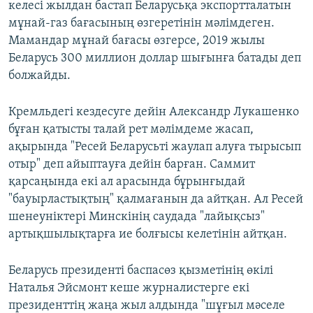
келесі жылдан бастап Беларусьқа экспортталатын
мұнай-газ бағасының өзгеретінін мәлімдеген.
Мамандар мұнай бағасы өзгерсе, 2019 жылы
Беларусь 300 миллион доллар шығынға батады деп
болжайды.
Кремльдегі кездесуге дейін Александр Лукашенко
бұған қатысты талай рет мәлімдеме жасап,
ақырында "Ресей Беларусьті жаулап алуға тырысып
отыр" деп айыптауға дейін барған. Саммит
қарсаңында екі ал арасында бұрынғыдай
"бауырластықтың" қалмағанын да айтқан. Ал Ресей
шенеуніктері Минскінің саудада "лайықсыз"
артықшылықтарға ие болғысы келетінін айтқан.
Беларусь президенті баспасөз қызметінің өкілі
Наталья Эйсмонт кеше журналистерге екі
президенттің жаңа жыл алдында "шұғыл мәселе