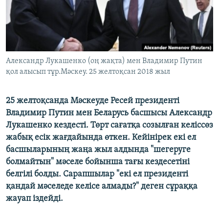
ЖАЗЫЛЫҢЫЗ
Басқа тілдерде
Александр Лукашенко (оң жақта) мен Владимир Путин
қол алысып тұр.Мәскеу. 25 желтоқсан 2018 жыл
25 желтоқсанда Мәскеуде Ресей президенті
Владимир Путин мен Беларусь басшысы Александр
Лукашенко кездесті. Төрт сағатқа созылған келіссөз
жабық есік жағдайында өткен. Кейінірек екі ел
басшыларының жаңа жыл алдында "шегеруге
болмайтын" мәселе бойынша тағы кездесетіні
белгілі болды. Сарапшылар "екі ел президенті
қандай мәселеде келісе алмады?" деген сұраққа
жауап іздейді.