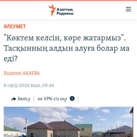
Accessibility
links
Skip
ӘЛЕУМЕТ
to
ЖАҢАЛЫҚТАР
"Көктем келсін, көре жатармыз".
main
САЯСАТ
content
Тасқынның алдын алуға болар ма
AZATTYQTV
Skip
еді?
to
ҚАҢТАР ОҚИҒАСЫ
main
Хадиша АҚАЕВА
АДАМ ҚҰҚЫҚТАРЫ
Navigation
Skip
8 сәуір 2024 жыл, 08:44
ӘЛЕУМЕТ
to
ӘЛЕМ
Бөлісу
VPN-сіз оқу
Search
АРНАЙЫ ЖОБАЛАР
Русский