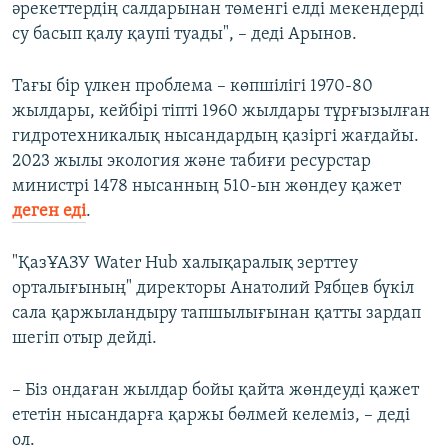
әрекеттердің салдарынан төменгі елді мекендерді
су басып қалу қаупі туады", – деді Арынов.
Тағы бір үлкен проблема – көпшілігі 1970-80
жылдары, кейбірі тіпті 1960 жылдары тұрғызылған
гидротехникалық нысандардың қазіргі жағдайы.
2023 жылы экология және табиғи ресурстар
министрі 1478 нысанның 510-ын жөндеу қажет
деген еді
.
"ҚазҰАЗУ Water Hub халықаралық зерттеу
орталығының" директоры Анатолий Рябцев бүкіл
сала қаржыландыру тапшылығынан қатты зардап
шегіп отыр дейді.
– Біз ондаған жылдар бойы қайта жөндеуді қажет
ететін нысандарға қаржы бөлмей келеміз, – деді
ол.