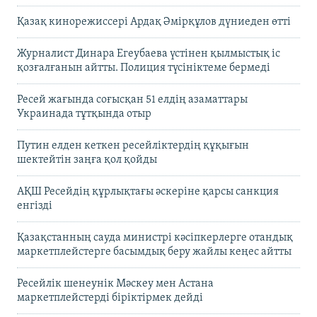
Қазақ кинорежиссері Ардақ Әмірқұлов дүниеден өтті
Журналист Динара Егеубаева үстінен қылмыстық іс
қозғалғанын айтты. Полиция түсініктеме бермеді
Ресей жағында соғысқан 51 елдің азаматтары
Украинада тұтқында отыр
Путин елден кеткен ресейліктердің құқығын
шектейтін заңға қол қойды
АҚШ Ресейдің құрлықтағы әскеріне қарсы санкция
енгізді
Қазақстанның сауда министрі кәсіпкерлерге отандық
маркетплейстерге басымдық беру жайлы кеңес айтты
Ресейлік шенеунік Мәскеу мен Астана
маркетплейстерді біріктірмек дейді