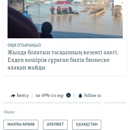
ОҚИ ОТЫРЫҢЫЗ
Жылда болатын тасқынның кезекті әлегі.
Елден кешірім сұраған билік бизнеске
алақан жайды
Бөлісу
VPN-сіз оқу
Follow us
Айдар
ЖАЛПЫ АРХИВ
ӘЛЕУМЕТ
ҚАЗАҚСТАН