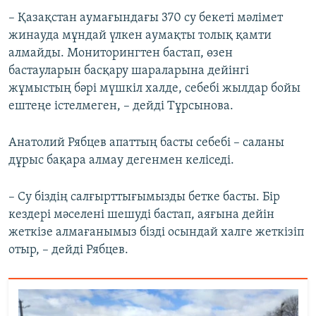
– Қазақстан аумағындағы 370 су бекеті мәлімет
жинауда мұндай үлкен аумақты толық қамти
алмайды. Мониторингтен бастап, өзен
бастауларын басқару шараларына дейінгі
жұмыстың бәрі мүшкіл халде, себебі жылдар бойы
ештеңе істелмеген, – дейді Тұрсынова.
Анатолий Рябцев апаттың басты себебі – саланы
дұрыс бақара алмау дегенмен келіседі.
– Су біздің салғырттығымызды бетке басты. Бір
кездері мәселені шешуді бастап, аяғына дейін
жеткізе алмағанымыз бізді осындай халге жеткізіп
отыр, – дейді Рябцев.