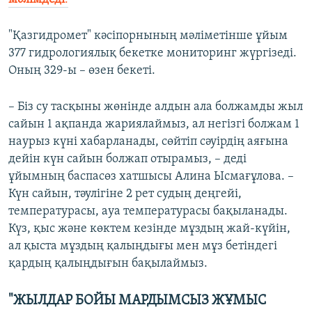
"Қазгидромет" кәсіпорнының мәліметінше ұйым
377 гидрологиялық бекетке мониторинг жүргізеді.
Оның 329-ы – өзен бекеті.
– Біз су тасқыны жөнінде алдын ала болжамды жыл
сайын 1 ақпанда жариялаймыз, ал негізгі болжам 1
наурыз күні хабарланады, сөйтіп сәуірдің аяғына
дейін күн сайын болжап отырамыз, – деді
ұйымның баспасөз хатшысы Алина Ысмағұлова. –
Күн сайын, тәулігіне 2 рет судың деңгейі,
температурасы, ауа температурасы бақыланады.
Күз, қыс және көктем кезінде мұздың жай-күйін,
ал қыста мұздың қалыңдығы мен мұз бетіндегі
қардың қалыңдығын бақылаймыз.
"ЖЫЛДАР БОЙЫ МАРДЫМСЫЗ ЖҰМЫС