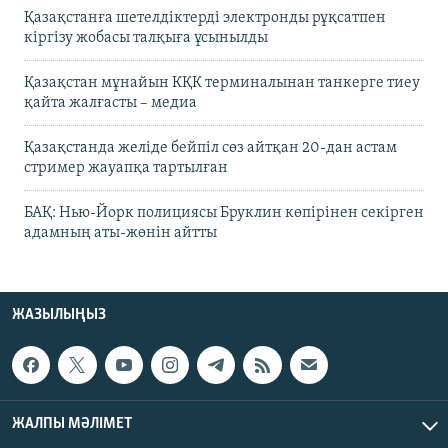
Қазақстанға шетелдіктерді электронды рұқсатпен
кіргізу жобасы талқыға ұсынылды
Қазақстан мұнайын КҚК терминалынан танкерге тиеу
қайта жалғасты – медиа
Қазақстанда желіде бейпіл сөз айтқан 20-дан астам
стример жауапқа тартылған
БАҚ: Нью-Йорк полициясы Бруклин көпірінен секірген
адамның аты-жөнін айтты
ЖАЗЫЛЫҢЫЗ
ЖАЛПЫ МӘЛІМЕТ