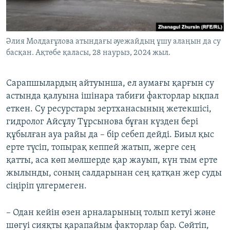
Әлия Молдағұлова атындағы әуежайдың ұшу алаңын да су
басқан. Ақтөбе қаласы, 28 наурыз, 2024 жыл.
Сарапшылардың айтуынша, ел аумағы қарғын су
астында қалуына ішінара табиғи факторлар ықпал
еткен. Су ресурстары зертханасының жетекшісі,
гидролог Айсұлу Тұрсынова бұған күзден бері
құбылған ауа райы да – бір себеп дейді. Биыл қыс
ерте түсіп, топырақ кеппей жатып, жерге сең
қатты, аса көп мөлшерде қар жауып, күн тым ерте
жылынды, соның салдарынан сең қатқан жер суды
сіңіріп үлгермеген.
– Одан кейін өзен арналарының толып кетуі және
шөгуі сияқты қарапайым факторлар бар. Сөйтіп,