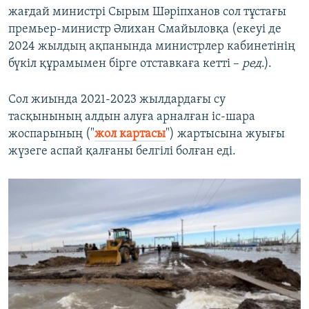
жағдай министрі Сырым Шәріпханов сол тұстағы
премьер-министр Әлихан Смайыловқа (екеуі де
2024 жылдың ақпанында министрлер кабинетінің
бүкіл құрамымен бірге отставкаға кетті –
ред
.).
Сол жиында 2021-2023 жылдардағы су
тасқынының алдын алуға арналған іс-шара
жоспарының ("
жол картасы
") жартысына жуығы
жүзеге аспай қалғаны белгілі болған еді.