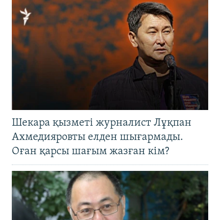
Шекара қызметі журналист Лұқпан
Ахмедияровты елден шығармады.
Оған қарсы шағым жазған кім?