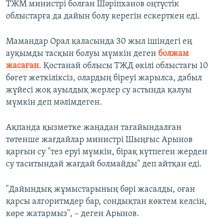
ТЖМ министрі болған Шәріпханов оңтүстік
облыстарға да дайын болу керегін ескерткен еді.
Мамандар Орал қаласында 30 жыл ішіндегі ең
ауқымды тасқын болуы мүмкін деген
болжам
жасаған
. Қостанай облысы ТЖД өкілі облыстағы 10
бөгет жеткіліксіз, олардың біреуі жарылса, дабыл
жүйесі жоқ ауылдық жерлер су астында қалуы
мүмкін деп мәлімдеген.
Ақпанда қызметке жаңадан тағайындалған
төтенше жағдайлар министрі Шыңғыс Арынов
қарғын су "тез еруі мүмкін, бірақ күтпеген жерден
су таситындай жағдай болмайды" деп айтқан еді.
"Дайындық жұмыстарының бәрі жасалды, оған
қарсы алгоритмдер бар, сондықтан көктем келсін,
көре жатармыз", – деген Арынов.