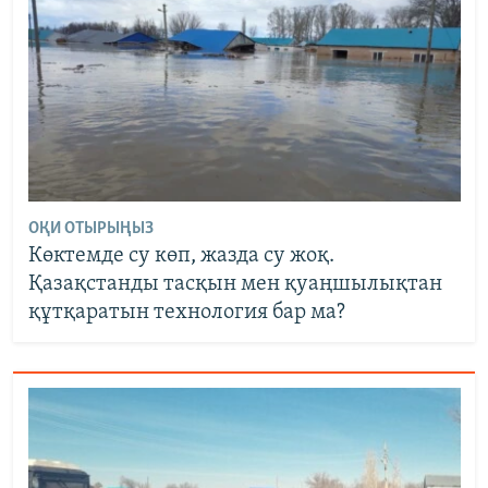
ОҚИ ОТЫРЫҢЫЗ
Көктемде су көп, жазда су жоқ.
Қазақстанды тасқын мен қуаңшылықтан
құтқаратын технология бар ма?