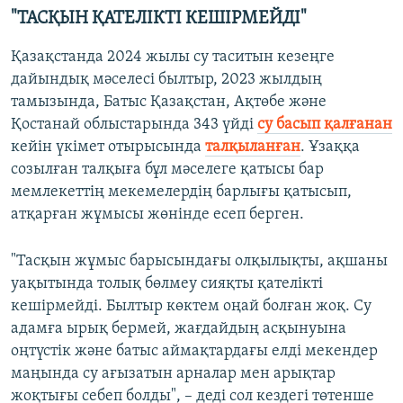
"ТАСҚЫН ҚАТЕЛІКТІ КЕШІРМЕЙДІ"
Қазақстанда 2024 жылы су таситын кезеңге
дайындық мәселесі былтыр, 2023 жылдың
тамызында, Батыс Қазақстан, Ақтөбе және
Қостанай облыстарында 343 үйді
су басып қалғанан
кейін үкімет отырысында
талқыланған
. Ұзаққа
созылған талқыға бұл мәселеге қатысы бар
мемлекеттің мекемелердің барлығы қатысып,
атқарған жұмысы жөнінде есеп берген.
"Тасқын жұмыс барысындағы олқылықты, ақшаны
уақытында толық бөлмеу сияқты қателікті
кешірмейді. Былтыр көктем оңай болған жоқ. Су
адамға ырық бермей, жағдайдың асқынуына
оңтүстік және батыс аймақтардағы елді мекендер
маңында су ағызатын арналар мен арықтар
жоқтығы себеп болды", – деді сол кездегі төтенше