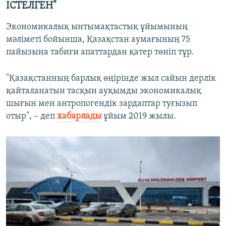
ІСТЕЛГЕН"
Экономикалық ынтымақтастық ұйымының
мәліметі бойынша, Қазақстан аумағының 75
пайызына табиғи апаттардан қатер төніп тұр.
"Қазақстанның барлық өңірінде жыл сайын дерлік
қайталанатын тасқын ауқымды экономикалық
шығын мен антропогендік зардаптар туғызып
отыр", – деп
хабарлады
ұйым 2019 жылы.