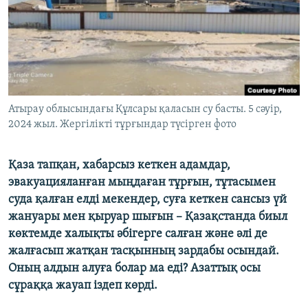
ЖАЗЫЛЫҢЫЗ
Басқа тілдерде
Атырау облысындағы Құлсары қаласын су басты. 5 сәуір,
2024 жыл. Жергілікті тұрғындар түсірген фото
Қаза тапқан, хабарсыз кеткен адамдар,
эвакуацияланған мыңдаған тұрғын, тұтасымен
суда қалған елді мекендер, суға кеткен сансыз үй
жануары мен қыруар шығын – Қазақстанда биыл
көктемде халықты әбігерге салған және әлі де
жалғасып жатқан тасқынның зардабы осындай.
Оның алдын алуға болар ма еді? Азаттық осы
сұраққа жауап іздеп көрді.