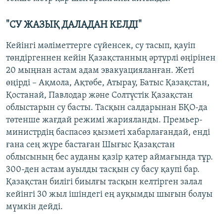
"СУ ЖАЗЫҚ ДАЛАДАН КЕЛДІ"
Кейінгі мәліметтерге сүйенсек, су тасып, қауіп
төндіргеннен кейін Қазақстанның әртүрлі өңірінен
20 мыңнан астам адам эвакуацияланған. Жеті
өңірді – Ақмола, Ақтөбе, Атырау, Батыс Қазақстан,
Қостанай, Павлодар және Солтүстік Қазақстан
облыстарын су басты. Тасқын салдарынан БҚО-да
төтенше жағдай режимі жарияланды. Премьер-
министрдің баспасөз қызметі хабарлағандай, енді
ғана сең жүре бастаған Шығыс Қазақстан
облысының бес ауданы қазір қатер аймағында тұр.
300-ден астам ауылды тасқын су басу қаупі бар.
Қазақстан билігі биылғы тасқын келтірген залал
кейінгі 30 жыл ішіндегі ең ауқымды шығын болуы
мүмкін дейді.