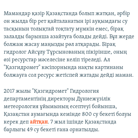
Мамандар қазір Қазақстанда болып жатқан, әрбір
он жылда бір рет қайталанатын ірі ауқымдағы су
тасқынын толықтай тоқтату мүмкін емес, бірақ
залалды барынша азайтуға болады дейді. Бұл жерде
болжам жасау маңызды рөл атқарады. Бірақ
гидролог Айсұлу Тұрсынованың пікірінше, оның
өзі ресурстар мәселесіне келіп тіреледі. Ал
"Қазгидромет" кәсіпорнында нақты картинаны
болжауға сол ресурс жетіспей жатады дейді маман.
2017 жылы "Қазгидромет" Гидрология
департаментінің директоры Дүниежүзілік
метеорология ұйымының есептеуі бойынша,
Қазақстан аумағында кемінде 800 су бекеті болуы
керек деп
айтқан
. 7 жыл ішінде Қазақстанда
барлығы 49 су бекеті ғана орнатылды.