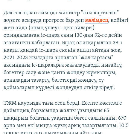
Дәл сол ақпан айында министр "жол картасын"
жүзеге асыруда прогресс бар деп
мәлімдеп
, кейінгі
жеті айда (оның үшеуі – қыс айлары)
орындалмаған іс-шара саны 130-дан 92-ге дейін
азайғанын хабарлаған. Бірақ ол атқарылған 38-і
нақты қандай іс-шара екенін ашып айтқан жоқ.
2021-2023 жылдарға арналған "жол картасы"
аясындағы іс-шараларға жағалауларды нығайту,
бөгеттер салу және қайта жөндеу жұмыстары,
арналарды тазарту, бөгеттерді жөндеу, су
қоймаларын күрделі жөндеуден өткізу кіреді.
ТЖМ наурызда тағы есеп берді. Есепте көктемге
дайындық барысында жалпы ұзындығы 65
шақырым болатын уақытша бөгет салынғаны, 670
арна мен екі мыңға жуық арық тазартылғаны, 10,5
текше метр қар шығарылғаны айтылды.