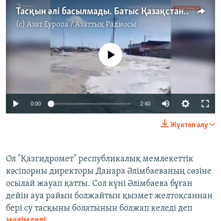
Тасқын әлі басылмады. Батыс Қазақстанға қауіп күшейді
(c)
Азат Еуропа / Азаттық Радиосы
No media source currently available
Auto
0:00
2:40
240p
Жүктеп алу
360p
Auto
240p
360p
480p
480p
Ол "Қазгидромет" республикалық мемлекеттік
кәсіпорны директоры Данара Әлімбаеваның сөзіне
720p
720p
осылай жауап қатты. Сол күні Әлімбаева бұған
дейін ауа райын болжайтын қызмет желтоқсаннан
бері су тасқыны болатынын болжап келеді деп
мәлімдеді
.