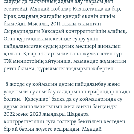
салуды да тасқынның алдын алу шарасы деп
есептейді. Мұндай жобалар Қазақстанда да бар,
бірақ олардың жағдайы қандай екенін ешкім
білмейді. Мысалы, 2011 жылы салынған
Сырдариядағы Көксарай контрреттегішін алайық.
Оған құрғақшылық кезінде суару үшін
пайдаланылған судың артық мөлшері жиналып
қалған. Қазір ол жартылай ғана жұмыс істеп тұр.
ТЖ министрінің айтуынша, мамандар жұмыстың
ретін білмей, құрылысты тоздырып жіберген.
"8 жерде су қоймасын дұрыс пайдаланбау және
уақытылы су ағызбау салдарынан грифондар пайда
болған. "Қазсушар" басқа да су қоймаларында су
дұрыс жиналмайтынын жыл сайын байқайды.
2022 және 2023 жылдары Шардара
контрреттегішін суға толтыру бекітілген кестеден
бір ай бұрын жүзеге асырылды. Мұндай