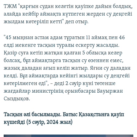
ТЖМ "қарғын судан келетін қауіпке дайын болдық,
алайда кейбір аймақта күтпеген жерден су деңгейі
жылдам көтеріліп кетті" деп отыр.
"45 мыңнан астам адам тұратын 11 аймақ пен 46
елді мекенге тасқын туралы ескерту жасалды.
Қазір суға кетіп жатқан қалған 5 облысқа келер
болсақ, бұл аймақтарға тасқын су өзеннен емес,
жазық даладан ағып келіп жатыр. Яғни су даладан
келді. Бұл аймақтарда кейінгі жылдары су деңгейі
көтерілмеген еді", – деді 2 сәуір күні төтенше
жағдайлар министрінің орынбасары Бауыржан
Сыздықов.
Тасқын әлі басылмады. Батыс Қазақстанға қауіп
күшейді (5 сәуір, 2024 жыл)