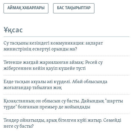
АЙМАҚ ХАБАРЛАРЫ
БАС ТАҚЫРЫПТАР
Ұқсас
Су тасқыны кезіндегі коммуникация: ақпарат
министрінің ескертуі орынды ма?
Төтенше жағдай жарияланған аймақ: Ресей су
жібергеннен кейін қауіп күшейе түсті
Елде тасқын ахуалы әлі күрделі. Абай облысында
жоғалғандар табылған жоқ
Қазақстанның он облысын су басты. Дайындық "шартты
түрде" болғанын премьер де мойындады
Тендер ойнатылды, арық бітелген күйі жатыр. Семейді
неге су басты?