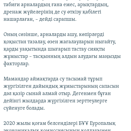
табиғи арналардың ғана емес, арықтардың,
дренаж жүйелерінің де су өткізу қабілеті
нашарлаған, – дейді сарапшы.
Оның сөзінше, арналарды ашу, көпірлерді
қоқыстан тазалау, өзен жағалауларын нығайту,
қарды уақытында шығарып тастау сияқты
жұмыстар – тасқынның алдын алудағы маңызды
факторлар.
Мамандар аймақтарда су тасымай тұрып
жүргізілген дайындық жұмыстарының сапасын
дәл қазір сынай алмай отыр. Дегенмен бұған
дейінгі жылдарда жүргізілген зерттеулерге
сүйенуге болады.
2020 жылы қоғам белсенділері БҰҰ Еуропалық
экономикалық комиссиясының қолдауымен