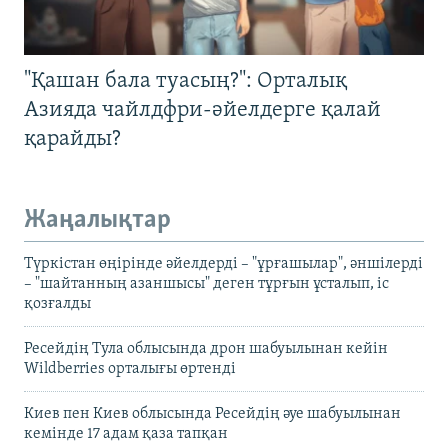
"Қашан бала туасың?": Орталық
Азияда чайлдфри-әйелдерге қалай
қарайды?
Жаңалықтар
Түркістан өңірінде әйелдерді – "ұрғашылар", әншілерді
– "шайтанның азаншысы" деген тұрғын ұсталып, іс
қозғалды
Ресейдің Тула облысында дрон шабуылынан кейін
Wildberries орталығы өртенді
Киев пен Киев облысында Ресейдің әуе шабуылынан
кемінде 17 адам қаза тапқан