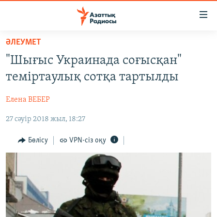
Accessibility
links
Skip
ӘЛЕУМЕТ
to
ЖАҢАЛЫҚТАР
"Шығыс Украинада соғысқан"
main
САЯСАТ
content
теміртаулық сотқа тартылды
AZATTYQTV
Skip
to
Елена ВЕБЕР
ҚАҢТАР ОҚИҒАСЫ
main
27 сәуір 2018 жыл, 18:27
АДАМ ҚҰҚЫҚТАРЫ
Navigation
Skip
ӘЛЕУМЕТ
Бөлісу
VPN-сіз оқу
to
ӘЛЕМ
Search
АРНАЙЫ ЖОБАЛАР
Русский