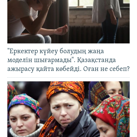
"Еркектер күйеу болудың жаңа
моделін шығармады". Қазақстанда
ажырасу қайта көбейді. Оған не себеп?