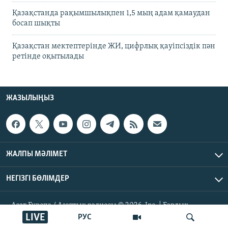
Қазақстанда рақымшылықпен 1,5 мың адам қамаудан
босап шықты
Қазақстан мектептерінде ЖИ, цифрлық қауіпсіздік пән
ретінде оқытылады
ЖАЗЫЛЫҢЫЗ
ЖАЛПЫ МӘЛІМЕТ
НЕГІЗГІ БӨЛІМДЕР
Азат Еуропа / Азаттық радиосы © 2026, Inc. | Барлық
құқықтары қорғалған
LIVE
РУС