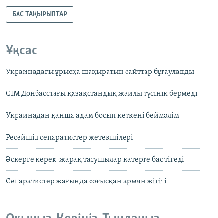
БАС ТАҚЫРЫПТАР
Ұқсас
Украинадағы ұрысқа шақыратын сайттар бұғауланды
СІМ Донбасстағы қазақстандық жайлы түсінік бермеді
Украинадан қанша адам босып кеткені беймәлім
Ресейшіл сепаратистер жетекшілері
Әскерге керек-жарақ тасушылар қатерге бас тігеді
Сепаратистер жағында соғысқан армян жігіті