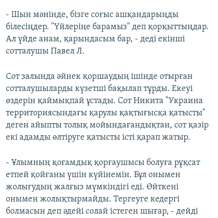
- Шын мәнінде, бізге соғыс ашқандарыңды
білесіңдер. "Үйлеріңе барамыз" деп қорқыттыңдар.
Ал үйде анам, қарындасым бар, - деді екінші
сотталушы Павел Л.
Сот залында әйнек қоршаудың ішінде отырған
сотталушыларды күзетші бақылап тұрды. Екеуі
өздерін қаймықпай ұстады. Сот Никита "Украина
территориясындағы қарулы қақтығысқа қатысты"
деген айыпты толық мойындағандықтан, сот қазір
екі адамды өлтіруге қатысты істі қарап жатыр.
- Ұлымның қоғамдық қорғаушысы болуға рұқсат
етпей қойғаны үшін күйінемін. Бұл онымен
жолығудың жалғыз мүмкіндігі еді. Өйткені
онымен жолықтырмайды. Тергеуге кедергі
болмасын деп әдейі солай істеген шығар, - дейді