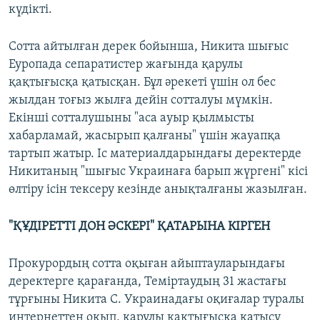
күдікті.
Сотта айтылған дерек бойынша, Никита шығыс
Еуропада сепаратистер жағында қарулы
қақтығысқа қатысқан. Бұл әрекеті үшін ол бес
жылдан тоғыз жылға дейін сотталуы мүмкін.
Екінші сотталушыны "аса ауыр қылмысты
хабарламай, жасырып қалғаны" үшін жауапқа
тартып жатыр. Іс материалдарындағы деректерде
Никитаның "шығыс Украинаға барып жүргені" кісі
өлтіру ісін тексеру кезінде анықталғаны жазылған.
"ҚҰДІРЕТТІ ДОН ӘСКЕРІ" ҚАТАРЫНА КІРГЕН
Прокурордың сотта оқыған айыптауларындағы
деректерге қарағанда, Теміртаудың 31 жастағы
тұрғыны Никита С. Украинадағы оқиғалар туралы
интернеттен оқып, қарулы қақтығысқа қатысу