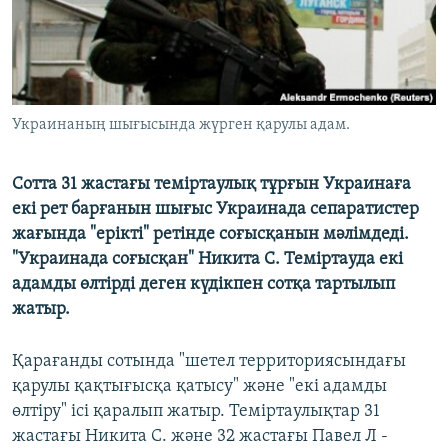
ЖАЗЫЛЫҢЫЗ
Басқа тілдерде
Украинаның шығысында жүрген қарулы адам.
Сотта 31 жастағы теміртаулық тұрғын Украинаға
екі рет барғанын шығыс Украинада сепаратистер
жағында "ерікті" ретінде соғысқанын мәлімдеді.
"Украинада соғысқан" Никита С. Теміртауда екі
адамды өлтірді деген күдікпен сотқа тартылып
жатыр.
Қарағанды сотында "шетел территориясындағы
қарулы қақтығысқа қатысу" және "екі адамды
өлтіру" ісі қаралып жатыр. Теміртаулықтар 31
жастағы Никита С. және 32 жастағы Павел Л -