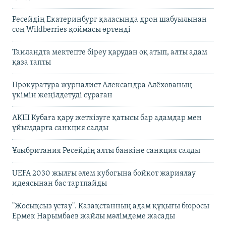
Ресейдің Екатеринбург қаласында дрон шабуылынан
соң Wildberries қоймасы өртенді
Таиландта мектепте біреу қарудан оқ атып, алты адам
қаза тапты
Прокуратура журналист Александра Алёхованың
үкімін жеңілдетуді сұраған
АҚШ Кубаға қару жеткізуге қатысы бар адамдар мен
ұйымдарға санкция салды
Ұлыбритания Ресейдің алты банкіне санкция салды
UEFA 2030 жылғы әлем кубогына бойкот жариялау
идеясынан бас тартпайды
"Жосықсыз ұстау". Қазақстанның адам құқығы бюросы
Ермек Нарымбаев жайлы мәлімдеме жасады