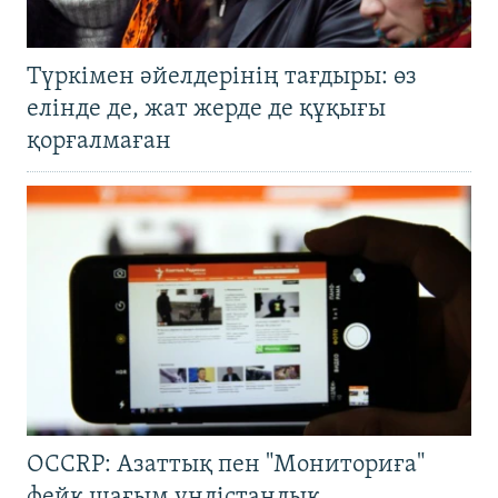
Түркімен әйелдерінің тағдыры: өз
елінде де, жат жерде де құқығы
қорғалмаған
OCCRP: Азаттық пен "Мониториға"
фейк шағым үндістандық,