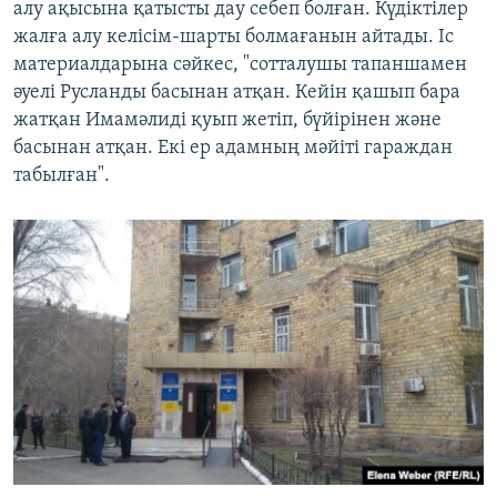
алу ақысына қатысты дау себеп болған. Күдіктілер
жалға алу келісім-шарты болмағанын айтады. Іс
материалдарына сәйкес, "сотталушы тапаншамен
әуелі Русланды басынан атқан. Кейін қашып бара
жатқан Имамәлиді қуып жетіп, бүйірінен және
басынан атқан. Екі ер адамның мәйіті гараждан
табылған".