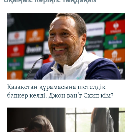
Оқыңыз. Көріңіз. Тыңдаңыз
Қазақстан құрамасына шетелдік
бапкер келді. Джон ван’т Схип кім?