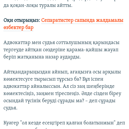
да қоқан-лоқы туралы айтты.
Оқи отырыңыз:
Сепаратистер сапында жалдамалы
өзбектер бар
Адвокаттар мен судья сотталушының қарындасы
тергеуде айтқан сөздеріне қарама-қайшы жауап
беріп жатқанына назар аударды.
Айтқандарыңыздан айнып, ағаңызға осы арқылы
көмектесуге тырысып тұрсыз ба? Бұл іспен
адвокаттар айналыссын. Ал сіз заң шеңберінде
көмектесіңіз, заңмен тіреспеңіз. Әлде сізден біреу
осындай түсінік беруді сұрады ма? – деп сұрады
судья.
Куәгер "ол кезде есеңгіреп қалған болатынмын" деп