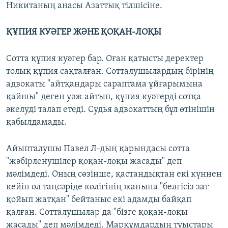
Никитаның анасы Азаттық тілшісіне.
ҚҰПИЯ КУӘГЕР ЖӘНЕ ҚОҚАН-ЛОҚЫ
Сотта құпия куәгер бар. Оған қатысты деректер
толық құпия сақталған. Сотталушылардың бірінің
адвокаты "айтқандары сараптама ұйғарымына
қайшы" деген уәж айтып, құпия куәгерді сотқа
әкелуді талап етеді. Судья адвокаттың бұл өтінішін
қабылдамады.
Айыпталушы Павел Л-дың қарындасы сотта
"жәбірленушілер қоқан-лоқы жасады" деп
мәлімдеді. Оның сөзінше, қастандықтан екі күннен
кейін ол таңсәріде көлігінің жанына "белгісіз зат
қойып жатқан" бейтаныс екі адамды байқап
қалған. Сотталушылар да "бізге қоқан-лоқы
жасады" деп мәлімдеді. Марқұмдардың туыстары