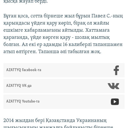
қысқа жауап берді.
Бұған қоса, сотта бірнеше жыл бұрын Павел С.-ның
қарындасы үйден қару көріп, бірақ ол жайлы
ешкімге хабарламағаны айтылды. Хаттамаға
қарағанда, үйде көрген қару - шолақ мылтық
болған. Ал екі ер адамды 16 калиберлі тапаншамен
атып өлтірген. Тапанша әлі табылған жоқ.
AZATTYQ Facebook-та
AZATTYQ VK-да
AZATTYQ Youtube-та
2014 жылдан бері Қазақстанда Украинаның
шығысындағы жанжалға байланысты бірнеше