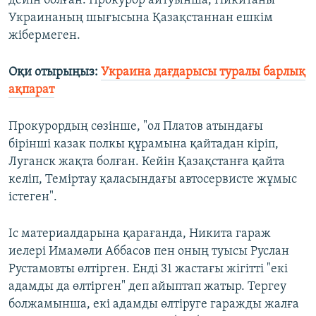
дейін болған. Прокурор айтуынша, Никитаны
Украинаның шығысына Қазақстаннан ешкім
жібермеген.
Оқи отырыңыз:
Украина дағдарысы туралы барлық
ақпарат
Прокурордың сөзінше, "ол Платов атындағы
бірінші казак полкы құрамына қайтадан кіріп,
Луганск жақта болған. Кейін Қазақстанға қайта
келіп, Теміртау қаласындағы автосервисте жұмыс
істеген".
Іс материалдарына қарағанда, Никита гараж
иелері Имамәли Аббасов пен оның туысы Руслан
Рустамовты өлтірген. Енді 31 жастағы жігітті "екі
адамды да өлтірген" деп айыптап жатыр. Тергеу
болжамынша, екі адамды өлтіруге гаражды жалға