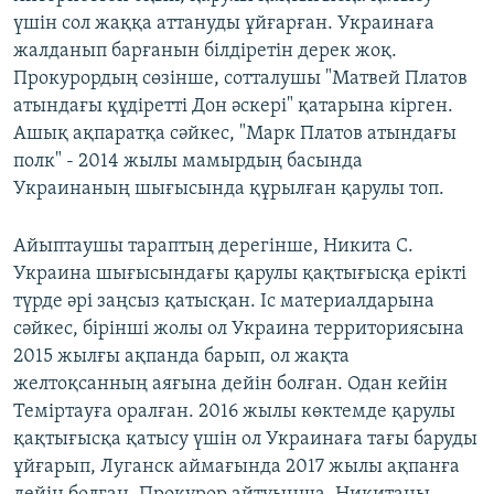
үшін сол жаққа аттануды ұйғарған. Украинаға
жалданып барғанын білдіретін дерек жоқ.
Прокурордың сөзінше, сотталушы "Матвей Платов
атындағы құдіретті Дон әскері" қатарына кірген.
Ашық ақпаратқа сәйкес, "Марк Платов атындағы
полк" - 2014 жылы мамырдың басында
Украинаның шығысында құрылған қарулы топ.
Айыптаушы тараптың дерегінше, Никита С.
Украина шығысындағы қарулы қақтығысқа ерікті
түрде әрі заңсыз қатысқан. Іс материалдарына
сәйкес, бірінші жолы ол Украина территориясына
2015 жылғы ақпанда барып, ол жақта
желтоқсанның аяғына дейін болған. Одан кейін
Теміртауға оралған. 2016 жылы көктемде қарулы
қақтығысқа қатысу үшін ол Украинаға тағы баруды
ұйғарып, Луганск аймағында 2017 жылы ақпанға