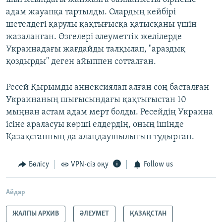
адам жауапқа тартылды. Олардың кейбірі
шетелдегі қарулы қақтығысқа қатысқаны үшін
жазаланған. Өзгелері әлеуметтік желілерде
Украинадағы жағдайды талқылап, "араздық
қоздырды" деген айыппен сотталған.
Ресей Қырымды аннексиялап алған соң басталған
Украинаның шығысындағы қақтығыстан 10
мыңнан астам адам мерт болды. Ресейдің Украина
ісіне араласуы көрші елдердің, оның ішінде
Қазақстанның да алаңдаушылығын тудырған.
Бөлісу
VPN-сіз оқу
Follow us
Айдар
ЖАЛПЫ АРХИВ
ӘЛЕУМЕТ
ҚАЗАҚСТАН