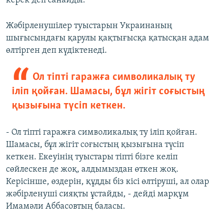
керек деп санайды.
Жәбірленушілер туыстарын Украинаның
шығысындағы қарулы қақтығысқа қатысқан адам
өлтірген деп күдіктенеді.
Ол тіпті гаражға символикалық ту
іліп қойған. Шамасы, бұл жігіт соғыстың
қызығына түсіп кеткен.
- Ол тіпті гаражға символикалық ту іліп қойған.
Шамасы, бұл жігіт соғыстың қызығына түсіп
кеткен. Екеуінің туыстары тіпті бізге келіп
сөйлескен де жоқ, алдымыздан өткен жоқ.
Керісінше, өздерін, құдды біз кісі өлтіруші, ал олар
жәбірленуші сияқты ұстайды, - дейді марқұм
Имамәли Аббасовтың баласы.