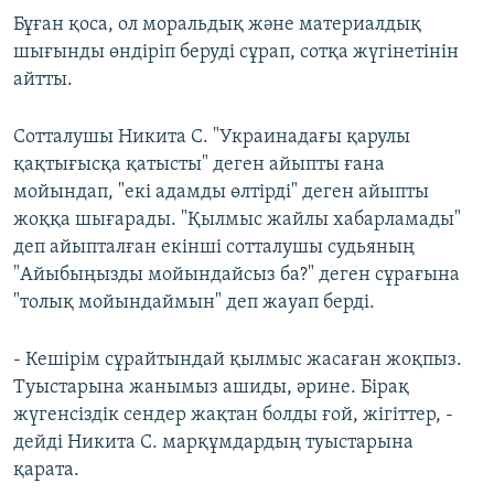
Бұған қоса, ол моральдық және материалдық
шығынды өндіріп беруді сұрап, сотқа жүгінетінін
айтты.
Сотталушы Никита С. "Украинадағы қарулы
қақтығысқа қатысты" деген айыпты ғана
мойындап, "екі адамды өлтірді" деген айыпты
жоққа шығарады. "Қылмыс жайлы хабарламады"
деп айыпталған екінші сотталушы судьяның
"Айыбыңызды мойындайсыз ба?" деген сұрағына
"толық мойындаймын" деп жауап берді.
- Кешірім сұрайтындай қылмыс жасаған жоқпыз.
Туыстарына жанымыз ашиды, әрине. Бірақ
жүгенсіздік сендер жақтан болды ғой, жігіттер, -
дейді Никита С. марқұмдардың туыстарына
қарата.