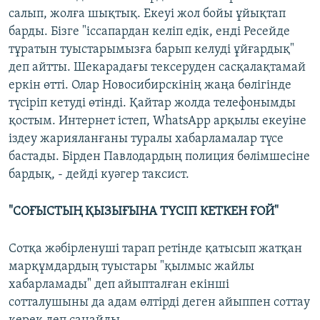
салып, жолға шықтық. Екеуі жол бойы ұйықтап
барды. Бізге "іссапардан келіп едік, енді Ресейде
тұратын туыстарымызға барып келуді ұйғардық"
деп айтты. Шекарадағы тексеруден сасқалақтамай
еркін өтті. Олар Новосибирскінің жаңа бөлігінде
түсіріп кетуді өтінді. Қайтар жолда телефонымды
қостым. Интернет істеп, WhatsApp арқылы екеуіне
іздеу жарияланғаны туралы хабарламалар түсе
бастады. Бірден Павлодардың полиция бөлімшесіне
бардық, - дейді куәгер таксист.
"СОҒЫСТЫҢ ҚЫЗЫҒЫНА ТҮСІП КЕТКЕН ҒОЙ"
Сотқа жәбірленуші тарап ретінде қатысып жатқан
марқұмдардың туыстары "қылмыс жайлы
хабарламады" деп айыпталған екінші
сотталушыны да адам өлтірді деген айыппен соттау