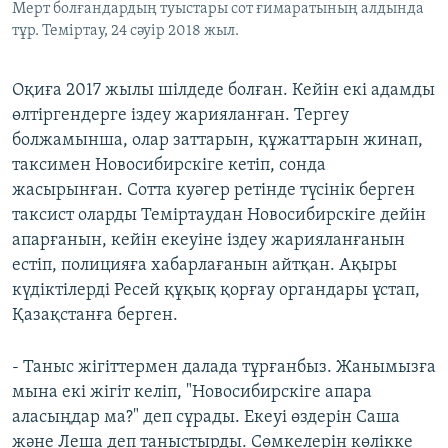
Мерт болғандардың туыстары сот ғимаратының алдында
тұр. Теміртау, 24 сәуір 2018 жыл.
Оқиға 2017 жылы шілдеде болған. Кейін екі адамды
өлтіргендерге іздеу жарияланған. Тергеу
болжамынша, олар заттарын, құжаттарын жинап,
таксимен Новосибирскіге кетіп, сонда
жасырынған. Сотта куәгер ретінде түсінік берген
таксист оларды Теміртаудан Новосибирскіге дейін
апарғанын, кейін екеуіне іздеу жарияланғанын
естіп, полицияға хабарлағанын айтқан. Ақыры
күдіктілерді Ресей құқық қорғау органдары ұстап,
Қазақстанға берген.
- Таныс жігіттермен далада тұрғанбыз. Жанымызға
мына екі жігіт келіп, "Новосибирскіге апара
аласыңдар ма?" деп сұрады. Екеуі өздерін Саша
және Леша деп таныстырды. Сөмкелерін көлікке