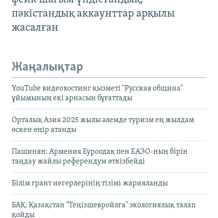
пәкістандық аккаунттар арқылы
жасалған
Жаңалықтар
YouTube видеохостинг қызметі "Русская община"
ұйымының екі арнасын бұғаттады
Орталық Азия 2025 жылы әлемде туризм ең жылдам
өскен өңір атанды
Пашинян: Армения Еуроодақ пен ЕАЭО-ның бірін
таңдау жайлы референдум өткізбейді
Білім грант иегерлерінің тізімі жарияланды
БАҚ: Қазақстан "Теңізшевройлға" экологиялық талап
қойды