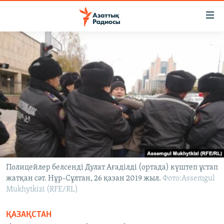
Accessibility
links
Skip
to
ЖАҢАЛЫҚТАР
main
САЯСАТ
content
AZATTYQTV
Skip
to
ҚАҢТАР ОҚИҒАСЫ
main
АДАМ ҚҰҚЫҚТАРЫ
Navigation
Skip
ӘЛЕУМЕТ
to
ӘЛЕМ
Search
Полицейлер белсенді Дулат Ағаділді (ортада) күштеп ұстап
жатқан сәт. Нұр-Сұлтан, 26 қазан 2019 жыл.
АРНАЙЫ ЖОБАЛАР
Фото:Assemgul
Mukhytkizi (RFE/RL)
Русский
ҚАЗАҚСТАН