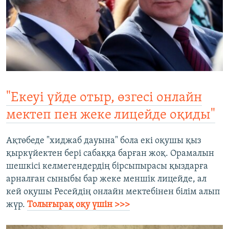
"Екеуі үйде отыр, өзгесі онлайн
мектеп пен жеке лицейде оқиды"
Ақтөбеде "хиджаб дауына" бола екі оқушы қыз
қыркүйектен бері сабаққа барған жоқ. Орамалын
шешкісі келмегендердің бірсыпырасы қыздарға
арналған сыныбы бар жеке меншік лицейде, ал
кей оқушы Ресейдің онлайн мектебінен білім алып
жүр.
Толығырақ оқу үшін >>>