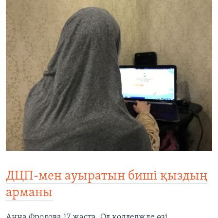
ДЦП-мен ауыратын биші қыздың
арманы
Анна Фролова 17 жаста. Ол колледжде өзі