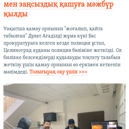
мен заңсыздық қашуға мәжбүр
қылды
Уақытша қамау орнынан "жоғалып, қайта
табылған" Дулат Ағаділді жұма күні Бас
прокуратураға келген кезде полиция ұстап,
Целиноград ауданы полиция бөліміне жеткізді. Ол
билікке белсенділерді қудалауды тоқтату талабын
жеткізу үшін қамау орнынан өз еркімен кеткенін
мәлімдеді.
Толығырақ оқу үшін >>>