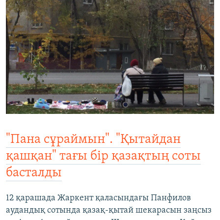
"Пана сұраймын". "Қытайдан
қашқан" тағы бір қазақтың соты
басталды​
12 қарашада Жаркент қаласындағы Панфилов
аудандық сотында қазақ-қытай шекарасын заңсыз