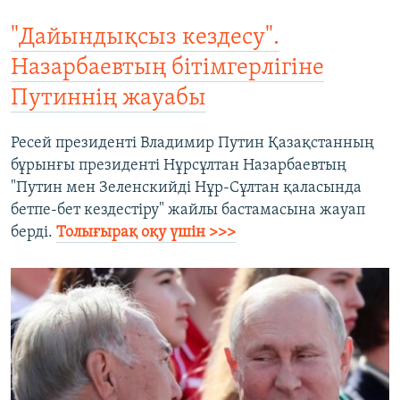
"Дайындықсыз кездесу".
Назарбаевтың бітімгерлігіне
Путиннің жауабы​
Ресей президенті Владимир Путин Қазақстанның
бұрынғы президенті Нұрсұлтан Назарбаевтың
"Путин мен Зеленскийді Нұр-Сұлтан қаласында
бетпе-бет кездестіру" жайлы бастамасына жауап
берді.
Толығырақ оқу үшін >>>