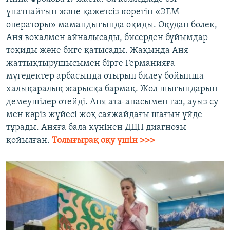
ұнатпайтын және қажетсіз көретін «ЭЕМ
операторы» мамандығында оқиды. Оқудан бөлек,
Аня вокалмен айналысады, бисерден бұйымдар
тоқиды және биге қатысады. Жақында Аня
жаттықтырушысымен бірге Германияға
мүгедектер арбасында отырып билеу бойынша
халықаралық жарысқа бармақ. Жол шығындарын
демеушілер өтейді. Аня ата-анасымен газ, ауыз су
мен кәріз жүйесі жоқ саяжайдағы шағын үйде
тұрады. Аняға бала күнінен ДЦП диагнозы
қойылған.
Толығырақ оқу үшін >>>