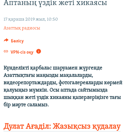
Аптаның үздік жеті хикаясы
ЖАЗЫЛЫҢЫЗ
17 қараша 2019 жыл, 10:50
Азаттық радиосы
Басқа тілдерде
Бөлісу
VPN-сіз оқу
Күнделікті қарбалас шаруамен жүргенде
Азаттықтағы маңызды мақалаларды,
видеорепортаждарды, фотогалереяларды көрмей
қалуыңыз мүмкін. Осы аптада сайтымызда
шыққан жеті үздік хикаяны қаперлеріңізге тағы
бір мәрте саламыз.
Дулат Ағаділ: Жазықсыз қудалау