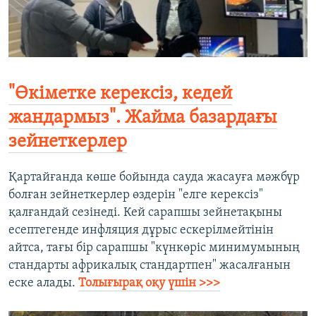
"Өкіметке керексіз, кедей
жандармыз". Жайма базардағы
зейнеткерлер
Қартайғанда көше бойында сауда жасауға мәжбүр
болған зейнеткерлер өздерін "елге керексіз"
қалғандай сезінеді. Кей сарапшы зейнетақыны
есептегенде инфляция дұрыс ескерілмейтінін
айтса, тағы бір сарапшы "күнкөріс минимумының
стандарты африкалық стандартпен" жасалғанын
еске алады.
Толығырақ оқу үшін >>>