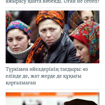
ажырасу қайта көбейді. Оған не себеп?
Түркімен әйелдерінің тағдыры: өз
елінде де, жат жерде де құқығы
қорғалмаған