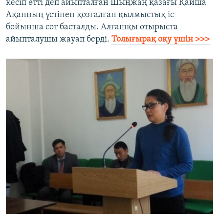
кесіп өтті деп айыпталған Шыңжаң қазағы Қайша
Ақанның үстінен қозғалған қылмыстық іс
бойынша сот басталды. Алғашқы отырыста
айыпталушы жауап берді.
Толығырақ оқу үшін >>>