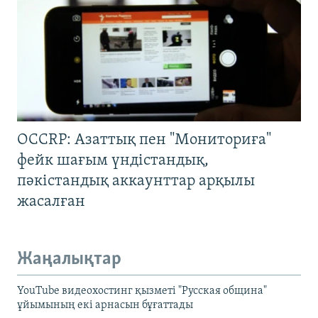
OCCRP: Азаттық пен "Мониториға"
фейк шағым үндістандық,
пәкістандық аккаунттар арқылы
жасалған
Жаңалықтар
YouTube видеохостинг қызметі "Русская община"
ұйымының екі арнасын бұғаттады