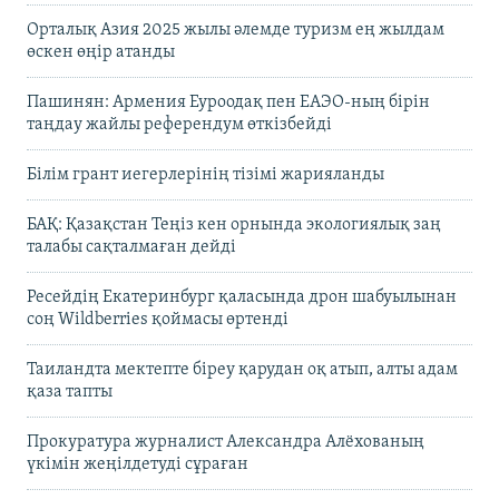
Орталық Азия 2025 жылы әлемде туризм ең жылдам
өскен өңір атанды
Пашинян: Армения Еуроодақ пен ЕАЭО-ның бірін
таңдау жайлы референдум өткізбейді
Білім грант иегерлерінің тізімі жарияланды
БАҚ: Қазақстан Теңіз кен орнында экологиялық заң
талабы сақталмаған дейді
Ресейдің Екатеринбург қаласында дрон шабуылынан
соң Wildberries қоймасы өртенді
Таиландта мектепте біреу қарудан оқ атып, алты адам
қаза тапты
Прокуратура журналист Александра Алёхованың
үкімін жеңілдетуді сұраған