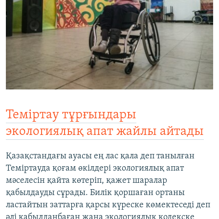
Теміртау тұрғындары
экологиялық апат жайлы айтады
Қазақстандағы ауасы ең лас қала деп танылған
Теміртауда қоғам өкілдері экологиялық апат
мәселесін қайта көтеріп, қажет шаралар
қабылдауды сұрады. Билік қоршаған ортаны
ластайтын заттарға қарсы күреске көмектеседі деп
әлі қабылданбаған жаңа экологиялық кодекске