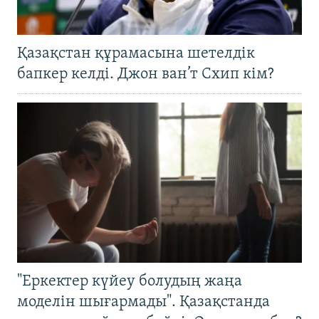
Қазақстан құрамасына шетелдік
бапкер келді. Джон ван’т Схип кім?
"Еркектер күйеу болудың жаңа
моделін шығармады". Қазақстанда