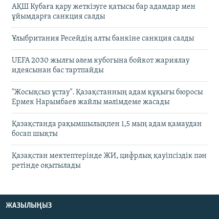
АҚШ Кубаға қару жеткізуге қатысы бар адамдар мен
ұйымдарға санкция салды
Ұлыбритания Ресейдің алты банкіне санкция салды
UEFA 2030 жылғы әлем кубогына бойкот жариялау
идеясынан бас тартпайды
"Жосықсыз ұстау". Қазақстанның адам құқығы бюросы
Ермек Нарымбаев жайлы мәлімдеме жасады
Қазақстанда рақымшылықпен 1,5 мың адам қамаудан
босап шықты
Қазақстан мектептерінде ЖИ, цифрлық қауіпсіздік пән
ретінде оқытылады
ЖАЗЫЛЫҢЫЗ