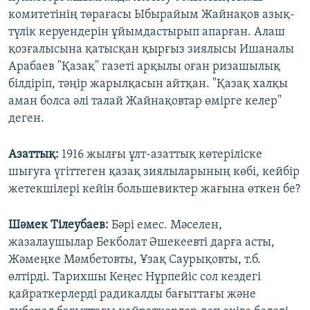
комитетінің төрағасы Ыбырайым Жайнақов азық-
түлік керуендерін ұйымдастырып апарған. Алаш
қозғалысына қатысқан қырғыз зиялысы Ишаналы
Арабаев "Қазақ" газеті арқылы оған ризашылық
білдіріп, тәңір жарылқасын айтқан. "Қазақ халқы
аман болса әлі талай Жайнақовтар өмірге келер"
деген.
Азаттық:
1916 жылғы ұлт-азаттық көтеріліске
шығуға үгіттеген қазақ зиялыларының көбі, кейбір
жетекшілері кейін большевиктер жағына өткен бе?
Шәмек Тілеубаев:
Бәрі емес. Мәселен,
жазалаушылар Бекболат Әшекеевті дарға асты,
Жәмеңке Мәмбетовты, Ұзақ Саурықовты, т.б.
өлтірді. Тарихшы Кеңес Нұрпейіс сол кездегі
қайраткерлерді радикалды бағыттағы және