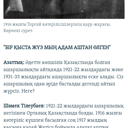
1916 жылғы Торғай көтерілісшілерінің қару-жарағы.
Көрнекі сурет.
"БІР ҚЫСТА ЖҮЗ МЫҢ АДАМ АШТАН ӨЛГЕН"
Азаттық:
Әдетте көпшілік Қазақстанда болған
ашаршылықты айтқанда 1921-22 жылдардағы және
1931-33 жылдардағы ашаршылықты еске алады. Сіз
ашаршылық одан әріде басталды дегенді айтып
жүрсіз. Неге?
Шәмек Тілеубаев:
1921-22 жылдардағы ашаршылық
негізінен Орталық Қазақстанда болды. 1916 жылғы
көтеріліс күшпен басылған соң 1917 жылдың
қысына қарай Жетісу бойында алапат аштық