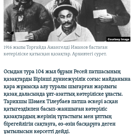
ЖАЗЫЛЫҢЫЗ
Басқа тілдерде
1916 жылы Торғайда Амангелді Иманов бастаған
көтеріліске қатысқан қазақтар. Архивтегі сурет.
Осыдан тура 104 жыл бұрын Ресей патшасының
қазақтарды Бірінші дүниежүзілік соғыс майданына
қара жұмысқа алу туралы шығарған жарлығы
қазақ даласында ұлт-азаттық көтеріліске ұласты.
Тарихшы Шәмек Тілеубаев патша әскері асқан
қатыгездікпен басып-жаншыған көтеріліс
қазақтардың жерінің тұтастығы мен ұлттың
бірегейлігін сақтауға, өз-өзін басқаруға деген
ұмтылысын көрсетті дейді.