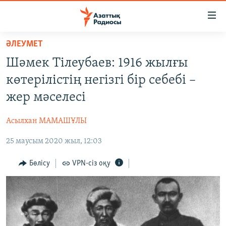
Accessibility
links
Skip
ӘЛЕУМЕТ
to
ЖАҢАЛЫҚТАР
Шәмек Тілеубаев: 1916 жылғы
main
САЯСАТ
content
көтерілістің негізгі бір себебі –
AZATTYQTV
Skip
жер мәселесі
to
ҚАҢТАР ОҚИҒАСЫ
main
Асылхан МАМАШҰЛЫ
АДАМ ҚҰҚЫҚТАРЫ
Navigation
Skip
25 маусым 2020 жыл, 12:03
ӘЛЕУМЕТ
to
ӘЛЕМ
Бөлісу
VPN-сіз оқу
Search
АРНАЙЫ ЖОБАЛАР
Русский