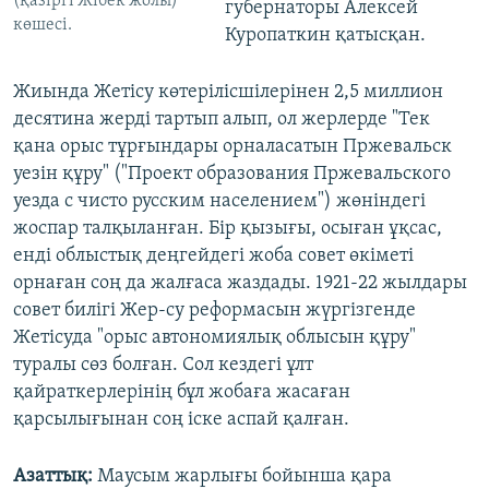
(қазіргі Жібек жолы)
губернаторы Алексей
көшесі.
Куропаткин қатысқан.
Жиында Жетісу көтерілісшілерінен 2,5 миллион
десятина жерді тартып алып, ол жерлерде "Тек
қана орыс тұрғындары орналасатын Пржевальск
уезін құру" ("Проект образования Пржевальского
уезда с чисто русским населением") жөніндегі
жоспар талқыланған. Бір қызығы, осыған ұқсас,
енді облыстық деңгейдегі жоба совет өкіметі
орнаған соң да жалғаса жаздады. 1921-22 жылдары
совет билігі Жер-су реформасын жүргізгенде
Жетісуда "орыс автономиялық облысын құру"
туралы сөз болған. Сол кездегі ұлт
қайраткерлерінің бұл жобаға жасаған
қарсылығынан соң іске аспай қалған.
Азаттық:
Маусым жарлығы бойынша қара