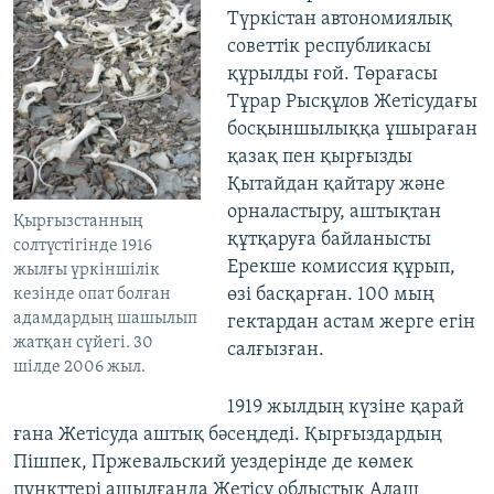
Түркістан автономиялық
советтік республикасы
құрылды ғой. Төрағасы
Тұрар Рысқұлов Жетісудағы
босқыншылыққа ұшыраған
қазақ пен қырғызды
Қытайдан қайтару және
орналастыру, аштықтан
Қырғызстанның
құтқаруға байланысты
солтүстігінде 1916
Ерекше комиссия құрып,
жылғы үркіншілік
өзі басқарған. 100 мың
кезінде опат болған
адамдардың шашылып
гектардан астам жерге егін
жатқан сүйегі. 30
салғызған.
шілде 2006 жыл.
1919 жылдың күзіне қарай
ғана Жетісуда аштық бәсеңдеді. Қырғыздардың
Пішпек, Пржевальский уездерінде де көмек
пункттері ашылғанда Жетісу облыстық Алаш