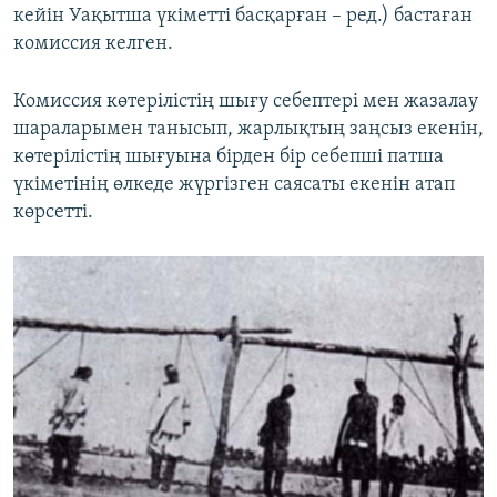
кейін Уақытша үкіметті басқарған – ред.) бастаған
комиссия келген.
Комиссия көтерілістің шығу себептері мен жазалау
шараларымен танысып, жарлықтың заңсыз екенін,
көтерілістің шығуына бірден бір себепші патша
үкіметінің өлкеде жүргізген саясаты екенін атап
көрсетті.