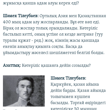
жұмысқа қанша адам алуы керек еді?
Шәмек Тілеубаев:
Орталық Азия мен Қазақстаннан
400 мың адам алу жоспарланды. Бұл өте көп еді.
Бірақ ол жоспар толық орындалмады. Көтеріліс
басталып кетті, оның үстіне ол кезде метрике (туу
туралы құжат - ред.) жоқ, кімнің жасы қаншада
екенін анықтау қиынға соқты. Басқа да
ұйымдастыру мәселесі шешілмегені белгілі болды.
Азаттық:
Көтеріліс қашанға дейін созылды?
Шәмек Тілеубаев:
Қыркүйек, қазан айына
дейін барды. Қазан айында
толығымен күшпен
басылды. Торғай өңіріндегі
көтеріліске 50 мыңнан