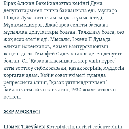
Бірақ Әлихан Бөкейхановтар кейінгі Дума
депутаттарымен тығыз байланыста еді. Мұстафа
Шоқай Дума хатшылығында жұмыс істеді,
Мұхаммедияров, Джафаров сияқты басқа да
мұсылман депутаттары болған. Талқылау болса, сөз
жоқ әсер ететін еді. Мысалы, І және ІІ Думада
Әлихан Бөкейханов, Ахмет Байтұрсыновтың
жақын досы Тимофей Сидельников деген депутат
болған. Ол "Қазақ даласындағы жер үшін күрес"
атты зерттеу еңбек жазған, қазақ жерінің мүддесін
қорғаған адам. Кейін совет үкіметі тұсында
репрессияға ілініп, "қазақ ұлтшылдығымен"
байланысты айып тағылған, 1930 жылы атылып
кеткен.
ЖЕР МӘСЕЛЕСІ
Шәмек Тілеубаев:
Көтерілістің негізгі себептерінің