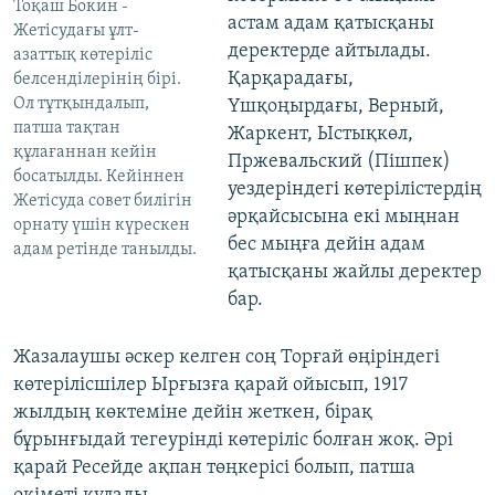
Тоқаш Бокин -
астам адам қатысқаны
Жетісудағы ұлт-
деректерде айтылады.
азаттық көтеріліс
Қарқарадағы,
белсенділерінің бірі.
Ол тұтқындалып,
Үшқоңырдағы, Верный,
патша тақтан
Жаркент, Ыстықкөл,
құлағаннан кейін
Пржевальский (Пішпек)
босатылды. Кейіннен
уездеріндегі көтерілістердің
Жетісуда совет билігін
әрқайсысына екі мыңнан
орнату үшін күрескен
бес мыңға дейін адам
адам ретінде танылды.
қатысқаны жайлы деректер
бар.
Жазалаушы әскер келген соң Торғай өңіріндегі
көтерілісшілер Ырғызға қарай ойысып, 1917
жылдың көктеміне дейін жеткен, бірақ
бұрынғыдай тегеурінді көтеріліс болған жоқ. Әрі
қарай Ресейде ақпан төңкерісі болып, патша