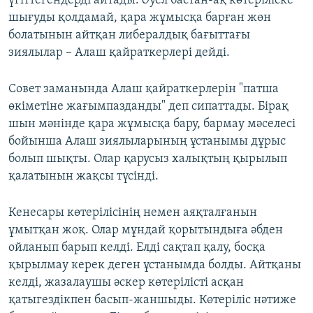
үгіттегендерді айтады. Әуел бастан-ақ көтеріліске
шығуды қолдамай, қара жұмысқа барған жөн
болатынын айтқан либералдық бағыттағы
зиялылар – Алаш қайраткерлері дейді.
Совет заманында Алаш қайраткерлерін "патша
өкіметіне жағымпазданды" деп сипаттады. Бірақ
шын мәнінде қара жұмысқа бару, бармау мәселесі
бойынша Алаш зиялыларының ұстанымы дұрыс
болып шықты. Олар қарусыз халықтың қырылып
қалатынын жақсы түсінді.
Кенесары көтерілісінің немен аяқталғанын
ұмытқан жоқ. Олар мұндай қорытындыға әбден
ойланып барып келді. Елді сақтап қалу, босқа
қырылмау керек деген ұстанымда болды. Айтқаны
келді, жазалаушы әскер көтерілісті асқан
қатыгездікпен басып-жаншыды. Көтеріліс нәтиже