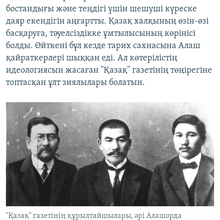
бостандығы және теңдігі үшін шешуші күреске
даяр екендігін аңғартты. Қазақ халқының өзін-өзі
басқаруға, тәуелсіздікке ұмтылысының көрінісі
болды. Өйткені бұл кезде тарих сахнасына Алаш
қайраткерлері шыққан еді. Ал көтерілістің
идеологиясын жасаған "Қазақ" газетінің төңірегіне
топтасқан ұлт зиялылары болатын.
"Қазақ" газетінің құрылтайшылары, әрі Алашорда