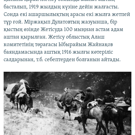
басталып, 1919 жылдың күзіне дейін жалғасты.
Сонда екі ашаршылықтың арасы екі жылға жетпей
тұр ғой. Міржақып Дулатовтың жазуынша, бір
қыстың өзінде Жетісуда 100 мыңнан астам адам
аштан қырылған. Жетісу облыстық Алаш
комитетінің төрағасы Ыбырайым Жайнақов
баяндамасында аштық 1916 жылғы көтеріліс
салдарынан, т.б. себептерден болғанын айтады.