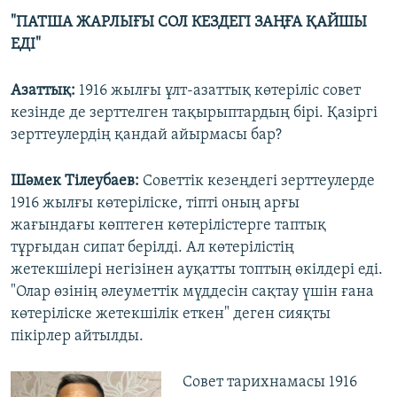
"ПАТША ЖАРЛЫҒЫ СОЛ КЕЗДЕГІ ЗАҢҒА ҚАЙШЫ
ЕДІ"
Азаттық:
1916 жылғы ұлт-азаттық көтеріліс совет
кезінде де зерттелген тақырыптардың бірі. Қазіргі
зерттеулердің қандай айырмасы бар?
Шәмек Тілеубаев:
Советтік кезеңдегі зерттеулерде
1916 жылғы көтеріліске, тіпті оның арғы
жағындағы көптеген көтерілістерге таптық
тұрғыдан сипат берілді. Ал көтерілістің
жетекшілері негізінен ауқатты топтың өкілдері еді.
"Олар өзінің әлеуметтік мүддесін сақтау үшін ғана
көтеріліске жетекшілік еткен" деген сияқты
пікірлер айтылды.
Совет тарихнамасы 1916