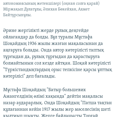
автономиясының жетекшілері (оңнан солға қарай)
Міржақып Дулатұлы, Әлихан Бөкейхан, Ахмет
Байтұрсынұлы.
Әрине жергілікті жерде рулық деңгейде
ойлағандар да болды. Бұл туралы Мұстафа
Шоқайдың 1936 жылы жазған мақаласынан да
аңғаруға болады. Онда автор көтерілісті таптық
тұрғыдан да, рулық тұрғыдан да қарастыруға
болмайтынын сол кезде айтқан. Шоқай көтерілісті
"Түркістандықтардың орыс тепкісіне қарсы ұлттық
көтерілісі" деп бағалады.
Мұстафа Шоқайдың "Батыр большевик
Амангелдінің өлімі хақында" дейтін мақаласы
назар аударарлық. Онда Шоқайдың "Патша тақтан
құлағаннан кейін 1917 жылы жер мәселесінің шеті
қылтиып шықты. Жерге байланысты Торғай