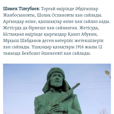
Шәмек Тілеубаев:
Торғай өңірінде Әбдіғаппар
Жанбосыновты, Шолақ Оспановты хан сайлады.
Арғындар өзіне, қыпшақтар өзіне хан сайлап алды.
Жетісуда да бірнеше хан сайланған. Жетісуда,
Ыстықкөл өңірінде қырғыздар Қанат Абукин,
Мұқыш Шабданов деген көтеріліс жетекшілерін
хан сайлады. Үшқоңыр қазақтары 1916 жылы 12
тамызда Бекболат Әшекеевті хан сайлады.