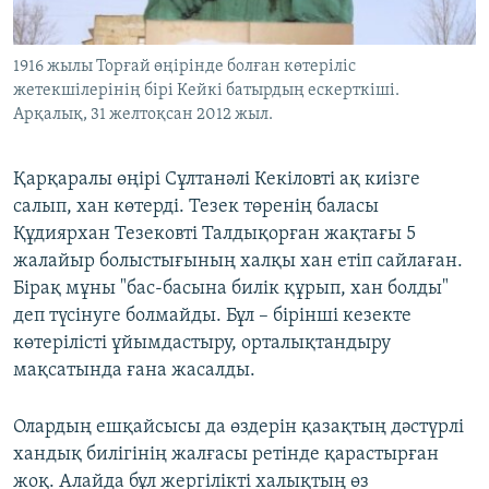
1916 жылы Торғай өңірінде болған көтеріліс
жетекшілерінің бірі Кейкі батырдың ескерткіші.
Арқалық, 31 желтоқсан 2012 жыл.
Қарқаралы өңірі Сұлтанәлі Кекіловті ақ киізге
салып, хан көтерді. Тезек төренің баласы
Құдиярхан Тезековті Талдықорған жақтағы 5
жалайыр болыстығының халқы хан етіп сайлаған.
Бірақ мұны "бас-басына билік құрып, хан болды"
деп түсінуге болмайды. Бұл – бірінші кезекте
көтерілісті ұйымдастыру, орталықтандыру
мақсатында ғана жасалды.
Олардың ешқайсысы да өздерін қазақтың дәстүрлі
хандық билігінің жалғасы ретінде қарастырған
жоқ. Алайда бұл жергілікті халықтың өз