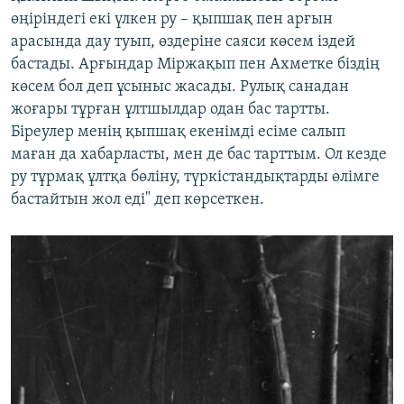
өңіріндегі екі үлкен ру – қыпшақ пен арғын
арасында дау туып, өздеріне саяси көсем іздей
бастады. Арғындар Міржақып пен Ахметке біздің
көсем бол деп ұсыныс жасады. Рулық санадан
жоғары тұрған ұлтшылдар одан бас тартты.
Біреулер менің қыпшақ екенімді есіме салып
маған да хабарласты, мен де бас тарттым. Ол кезде
ру тұрмақ ұлтқа бөліну, түркістандықтарды өлімге
бастайтын жол еді" деп көрсеткен.