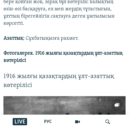
бере қойған жоқ. Бірақ бұл көтеріліс халықтың
өзін-өзі басқаруға, ел мен жердің тұтастығын,
ұлттың бірегейлігін сақтауға деген ұмтылысын
көрсетті.
Азаттық:
Сұхбатыңызға рахмет.
Фотогалерея. 1916 жылғы қазақтардың ұлт-азаттық
көтерілісі
1916 жылғы қазақтардың ұлт-азаттық
көтерілісі
LIVE
РУС