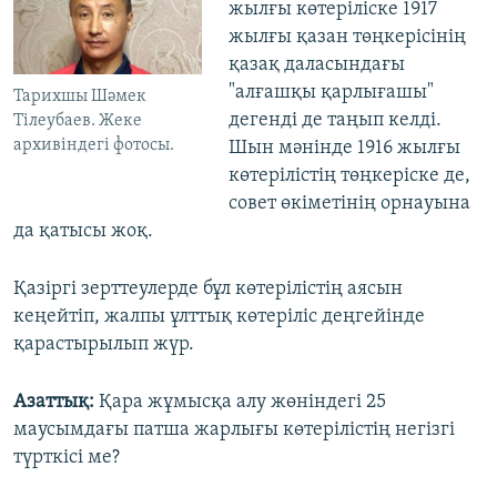
жылғы көтеріліске 1917
жылғы қазан төңкерісінің
қазақ даласындағы
"алғашқы қарлығашы"
Тарихшы Шәмек
дегенді де таңып келді.
Тілеубаев. Жеке
архивіндегі фотосы.
Шын мәнінде 1916 жылғы
көтерілістің төңкеріске де,
совет өкіметінің орнауына
да қатысы жоқ.
Қазіргі зерттеулерде бұл көтерілістің аясын
кеңейтіп, жалпы ұлттық көтеріліс деңгейінде
қарастырылып жүр.
Азаттық:
Қара жұмысқа алу жөніндегі 25
маусымдағы патша жарлығы көтерілістің негізгі
түрткісі ме?