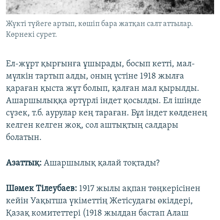
Жүкті түйеге артып, көшіп бара жатқан салт аттылар.
Көрнекі сурет.
Ел-жұрт қырғынға ұшырады, босып кетті, мал-
мүлкін тартып алды, оның үстіне 1918 жылға
қараған қыста жұт болып, қалған мал қырылды.
Ашаршылыққа әртүрлі індет қосылды. Ел ішінде
сүзек, т.б. аурулар кең тараған. Бұл індет көлденең
келген келген жоқ, сол аштықтың салдары
болатын.
Азаттық:
Ашаршылық қалай тоқтады?
Шәмек Тілеубаев:
1917 жылы ақпан төңкерісінен
кейін Уақытша үкіметтің Жетісудағы өкілдері,
Қазақ комитеттері (1918 жылдан бастап Алаш