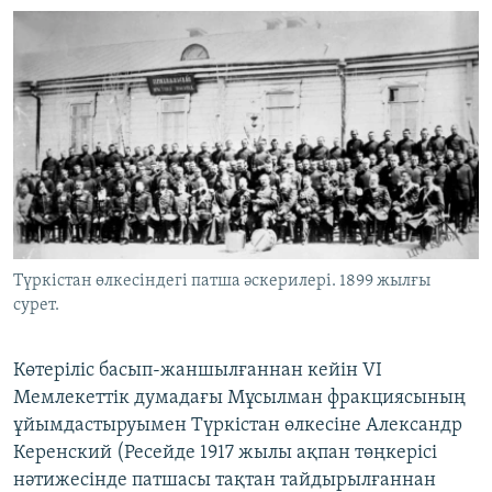
Түркістан өлкесіндегі патша әскерилері. 1899 жылғы
сурет.
Көтеріліс басып-жаншылғаннан кейін VІ
Мемлекеттік думадағы Мұсылман фракциясының
ұйымдастыруымен Түркістан өлкесіне Александр
Керенский (Ресейде 1917 жылы ақпан төңкерісі
нәтижесінде патшасы тақтан тайдырылғаннан