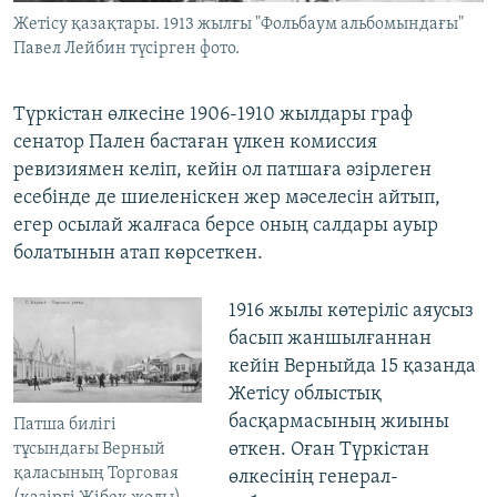
Жетісу қазақтары. 1913 жылғы "Фольбаум альбомындағы"
Павел Лейбин түсірген фото.
Түркістан өлкесіне 1906-1910 жылдары граф
сенатор Пален бастаған үлкен комиссия
ревизиямен келіп, кейін ол патшаға әзірлеген
есебінде де шиеленіскен жер мәселесін айтып,
егер осылай жалғаса берсе оның салдары ауыр
болатынын атап көрсеткен.
1916 жылы көтеріліс аяусыз
басып жаншылғаннан
кейін Верныйда 15 қазанда
Жетісу облыстық
басқармасының жиыны
Патша билігі
өткен. Оған Түркістан
тұсындағы Верный
қаласының Торговая
өлкесінің генерал-