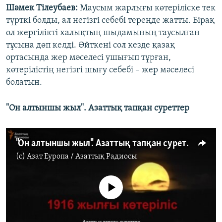
Шәмек Тілеубаев:
Маусым жарлығы көтеріліске тек
түрткі болды, ал негізгі себебі тереңде жатты. Бірақ
ол жергілікті халықтың шыдамының таусылған
тұсына дөп келді. Өйткені сол кезде қазақ
ортасында жер мәселесі ушығып тұрған,
көтерілістің негізгі шығу себебі – жер мәселесі
болатын.
"Он алтыншы жыл". Азаттық тапқан суреттер
"Он алтыншы жыл". Азаттық тапқан суреттер
(c)
Азат Еуропа / Азаттық Радиосы
No media source currently available