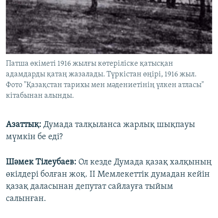
Патша өкіметі 1916 жылғы көтеріліске қатысқан
адамдарды қатаң жазалады. Түркістан өңірі, 1916 жыл.
Фото "Қазақстан тарихы мен мәдениетінің үлкен атласы"
кітабынан алынды.
Азаттық:
Думада талқыланса жарлық шықпауы
мүмкін бе еді?
Шәмек Тілеубаев:
Ол кезде Думада қазақ халқының
өкілдері болған жоқ. ІІ Мемлекеттік думадан кейін
қазақ даласынан депутат сайлауға тыйым
салынған.