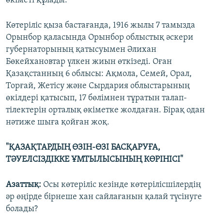
өкіметі құлады.
Көтеріліс қыза бастағанда, 1916 жылы 7 тамызда
Орынбор қаласында Орынбор облыстық әскери
губернаторының қатысуымен Әлихан
Бөкейхановтар үлкен жиын өткізеді. Оған
Қазақстанның 6 облысы: Ақмола, Семей, Орал,
Торғай, Жетісу және Сырдария облыстарының
өкілдері қатысып, 17 бөлімнен тұратын талап-
тілектерін орталық өкіметке жолдаған. Бірақ одан
нәтиже шыға қойған жоқ.
"ҚАЗАҚТАРДЫҢ ӨЗІН-ӨЗІ БАСҚАРУҒА,
ТӘУЕЛСІЗДІККЕ ҰМТЫЛЫСЫНЫҢ КӨРІНІСІ"
Азаттық:
Осы көтеріліс кезінде көтерілісшілердің
әр өңірде бірнеше хан сайлағанын қалай түсінуге
болады?