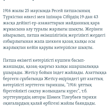
1916 жылы 25 маусымда Ресей патшасының
Түркістан өлкесі мен ішінара Сібірдің 19-дан 43
жасқа дейінгі ер-азаматтарын майданның қара
жұмысына алу туралы жарлығы шықты. Жерінен
айырылып, патша әкімшілігінің жергілікті жердегі
озбырлығынан жапа шеккен қазақ халқы осы
жарлықтан кейін қарулы көтеріліске шықты.
Патша өкіметі көтерілісті күшпен басып-
жаншыды, қазақ-қырғыз халқы ашаршылыққа
ұшырады. Жетісу бойын індет жайлады. Азаттыққа
бергеғн сұхбатында Жетісу өңіріндегі ұлт азаттық
көтерілісті зерттеген тарихшы, "1916: ұлттық
бірегейлікті сақтау жолындағы күрес", т.б.
зерттеулердің авторы Шәмек Тілеубаев тарихи
оқиғалардың қалай өрбігені жайлы баяндады.