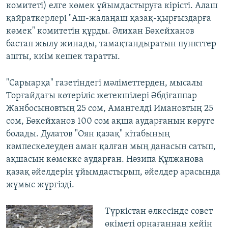
комитеті) елге көмек ұйымдастыруға кірісті. Алаш
қайраткерлері "Аш-жалаңаш қазақ-қырғыздарға
көмек" комитетін құрды. Әлихан Бөкейханов
бастап жылу жинады, тамақтандыратын пункттер
ашты, киім кешек таратты.
"Сарыарқа" газетіндегі мәліметтерден, мысалы
Торғайдағы көтеріліс жетекшілері Әбдіғаппар
Жанбосыновтың 25 сом, Амангелді Имановтың 25
сом, Бөкейханов 100 сом ақша аударғанын көруге
болады. Дулатов "Оян қазақ" кітабының
кәмпескелеуден аман қалған мың данасын сатып,
ақшасын көмекке аударған. Нәзипа Құлжанова
қазақ әйелдерін ұйымдастырып, әйелдер арасында
жұмыс жүргізді.
Түркістан өлкесінде совет
өкіметі орнағаннан кейін