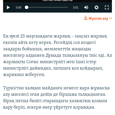
0:00
3:01
Жүктеп алу
Ең әуелі 25 маусымдағы жарлық – заңсыз жарлық
екенін айта кету керек. Ресейдің сол кездегі
заңдары бойынша, мемлекеттік маңызды
мәселелер алдымен Думада талқылануы тиіс еді. Ал
жарлықты Соғыс министрлігі мен Ішкі істер
министрлігі дайындап, патшаға қол қойдырып,
жариялап жіберген.
Түркістан халқын майданға немесе қара жұмысқа
алу мәселесі оған дейін де біршама талқыланған.
Бірақ патша билігі отарындағы халықтың қолына
қару беріп, әскери өнер үйретуге қорыққан.