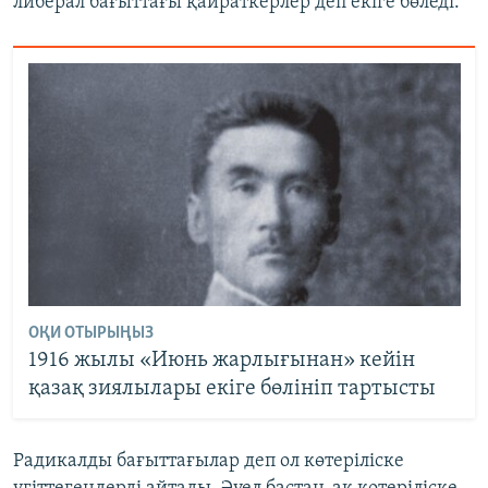
либерал бағыттағы қайраткерлер деп екіге бөледі.
ОҚИ ОТЫРЫҢЫЗ
1916 жылы «Июнь жарлығынан» кейін
қазақ зиялылары екіге бөлініп тартысты
Радикалды бағыттағылар деп ол көтеріліске