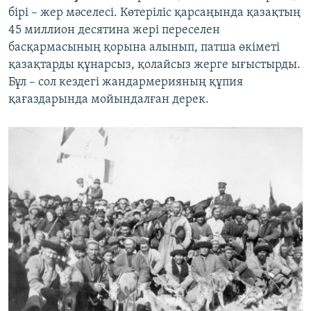
бірі – жер мәселесі. Көтеріліс қарсаңында қазақтың
45 миллион десятина жері переселен
басқармасының қорына алынып, патша өкіметі
қазақтарды құнарсыз, қолайсыз жерге ығыстырды.
Бұл – сол кездегі жандармерияның құпия
қағаздарында мойындалған дерек.