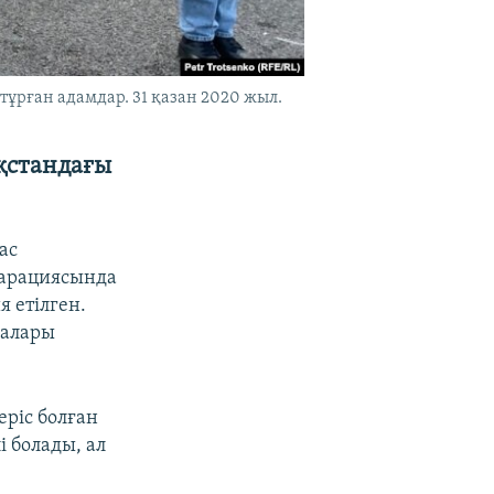
ұрған адамдар. 31 қазан 2020 жыл.
қстандағы
ас
ларациясында
 етілген.
малары
еріс болған
і болады, ал