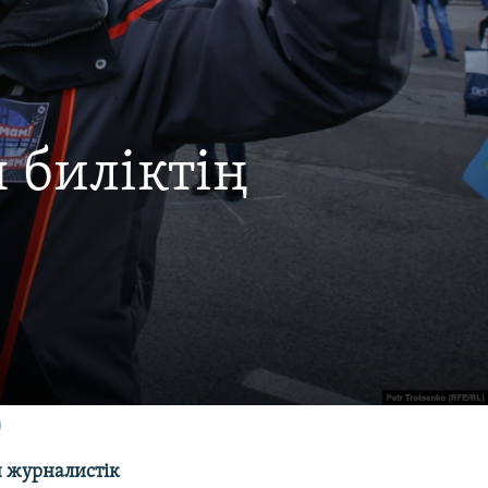
н биліктің
)
н журналистік