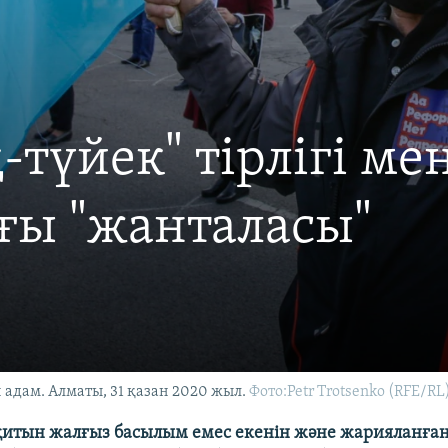
-түйек" тірлігі ме
ғы "жанталасы"
 адам. Алматы, 31 қазан 2020 жыл.
Фото:Petr Trotsenko (RFE/RL
оқитын жалғыз басылым емес екенін және жарияланға