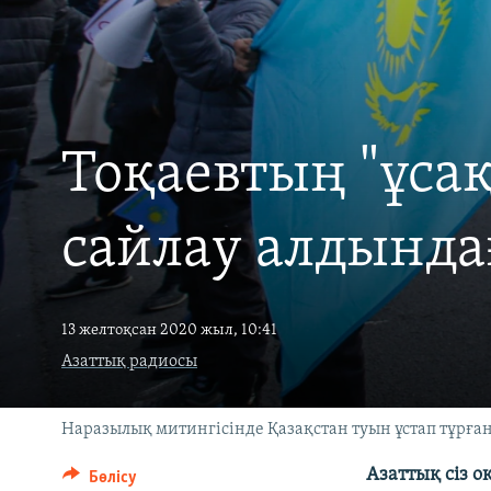
Тоқаевтың "ұсақ
сайлау алдында
13 желтоқсан 2020 жыл, 10:41
Азаттық радиосы
Наразылық митингісінде Қазақстан туын ұстап тұрған
Азаттық сіз 
Бөлісу