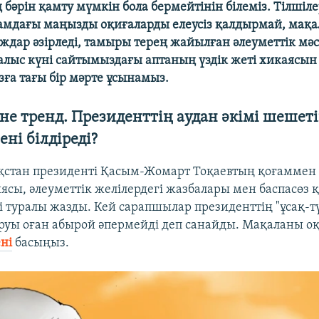
әрін қамту мүмкін бола бермейтінін білеміз. Тілшіле
ғамдағы маңызды оқиғаларды елеусіз қалдырмай, мақа
ждар әзірледі, тамыры терең жайылған әлеуметтік мәс
алыс күні сайтымыздағы аптаның үздік жеті хикаясын
ға тағы бір мәрте ұсынамыз.
не тренд. Президенттің аудан әкімі шешеті
ені білдіреді?
қстан президенті Қасым-Жомарт Тоқаевтың қоғаммен
сы, әлеуметтік желілердегі жазбалары мен баспасөз 
і туралы жазды. Кей сарапшылар президенттің "ұсақ-т
руы оған абырой әпермейді деп санайды. Мақаланы 
ні
басыңыз.