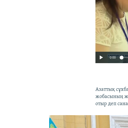
0:00
Азаттық сұхб
жобасының жа
отыр деп сан