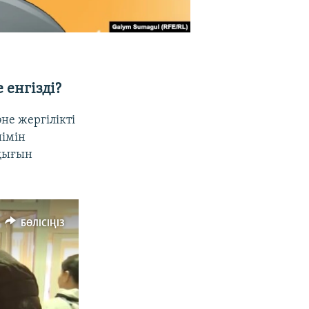
 енгізді?
не жергілікті
шімін
ұқығын
БӨЛІСІҢІЗ