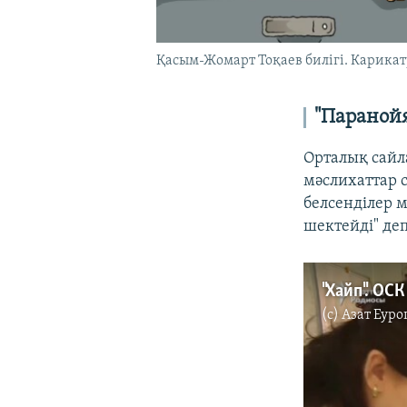
Қасым-Жомарт Тоқаев билігі. Карикат
"Паранойя
Орталық сайл
мәслихаттар с
белсенділер 
шектейді" деп
"Хайп". ОС
(c)
Азат Еуро