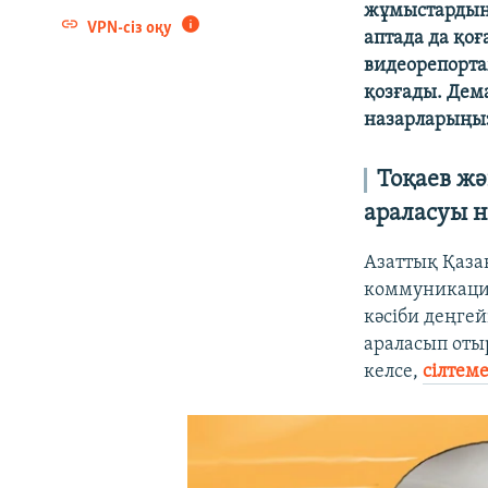
жұмыстардың б
VPN-сіз оқу
аптада да қо
видеорепорта
қозғады. Дем
назарларыңыз
Тоқаев жә
араласуы н
Азаттық Қаза
коммуникация
кәсіби деңгей
араласып оты
келсе,
сілтеме