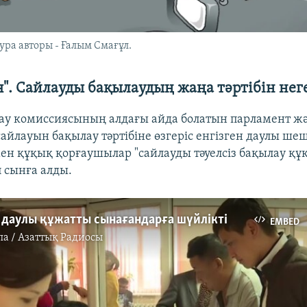
ура авторы - Ғалым Смағұл.
". Сайлауды бақылаудың жаңа тәртібін неге
ау комиссиясының алдағы айда болатын парламент жә
айлауын бақылау тәртібіне өзгеріс енгізген даулы ше
мен құқық қорғаушылар "сайлауды тәуелсіз бақылау қ
 сынға алды.
К даулы құжатты сынағандарға шүйлікті
EMBED
па / Азаттық Радиосы