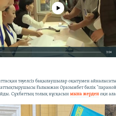
No media source currently available
3:04
EMBED
аттасқан тәуелсіз бақылаушылар оқытумен айналысаты
ттықтырушысы Ғалымжан Оразымбет билік "паранойя
айды. Сұхбаттың толық нұсқасын
мына жерден
оқи ала
Auto
240p
360p
480p
720p
1080p