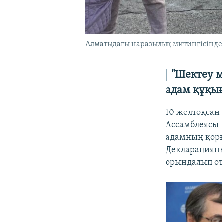
Алматыдағы наразылық митингісінде "
"Шектеу 
адам құқы
10 желтоқсан
Ассамблеясы 
адамның қорғ
Декларацияны
орындалып от