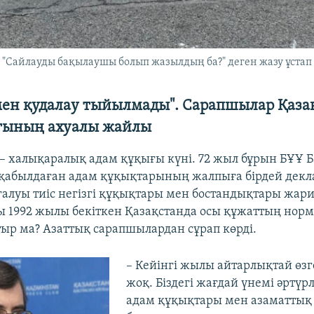
Сайлауды бақылаушы болып жазылдың ба?" деген жазу ұстап т
мен қудалау тыйылмады". Сарапшылар Қаза
ғының ахуалы жайлы
 – халықаралық адам құқығы күні. 72 жыл бұрын БҰҰ Б
қабылдаған адам құқықтарының жалпыға бірдей дек
алуы тиіс негізгі құқықтары мен бостандықтары жария
 1992 жылы бекіткен Қазақстанда осы құжаттың нор
ыр ма? Азаттық сарапшылардан сұрап көрді.
– Кейінгі жылы айтарлықтай өзг
жоқ. Біздегі жағдай үнемі әртүрл
адам құқықтары мен азаматтық