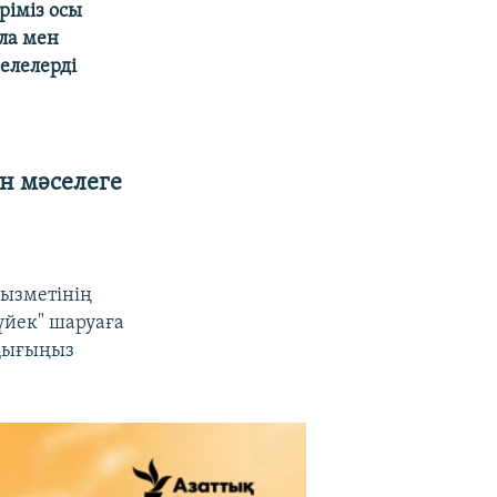
ріміз осы
ла мен
елелерді
н мәселеге
қызметінің
үйек" шаруаға
оқығыңыз