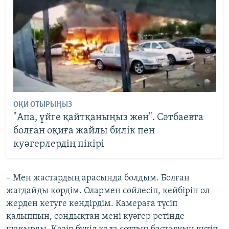
ОҚИ ОТЫРЫҢЫЗ
"Апа, үйге қайтқаныңыз жөн". Сәтбаевта
болған оқиға жайлы билік пен
куәгерлердің пікірі
– Мен жастардың арасында болдым. Болған
жағдайды көрдім. Олармен сөйлесіп, кейбірін ол
жерден кетуге көндірдім. Камераға түсіп
қалыппын, сондықтан мені куәгер ретінде