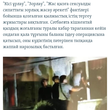
"Кісі ұрлау", "Зорлау", "Жас қызға сексуалды
сипаттағы зорлық жасау әрекеті" фактілері
бойынша қозғалған қылмыстық істің тергеу
жұмыстары аяқталған. Сәтбаевта кішкентай
қыздың жоғалғаны туралы хабар тарағаннан кейін
ондаған қала тұрғыны баланы іздеу операциясына
қатысып, оны күдіктінің пәтерінен тапқанда
жаппай наразылық басталған.