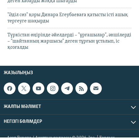
деген хабарды жоққа шығарды
"Әділ сөз" қоры Динара Егеубаеваға қатысты істі ашық
тергеуге шақырды
Түркістан өңірінде әйелдерді – "ұрғашылар", әншілерді
– "шайтанның жаршысы" деген тұрғын ұсталып, іс
қозғалды
ЖАЗЫЛЫҢЫЗ
ЖАЛПЫ МӘЛІМЕТ
НЕГІЗГІ БӨЛІМДЕР
Азат Еуропа / Азаттық радиосы © 2026, Inc. | Барлық