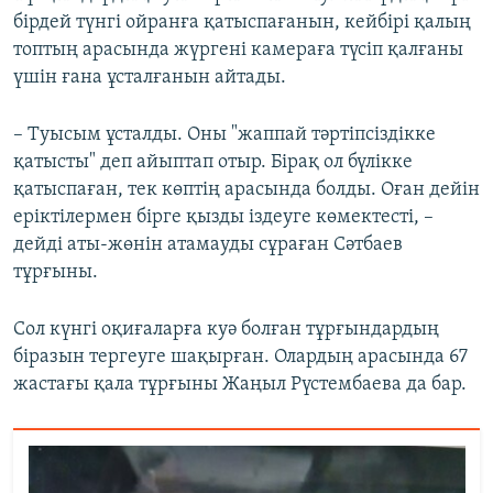
бірдей түнгі ойранға қатыспағанын, кейбірі қалың
топтың арасында жүргені камераға түсіп қалғаны
үшін ғана ұсталғанын айтады.
– Туысым ұсталды. Оны "жаппай тәртіпсіздікке
қатысты" деп айыптап отыр. Бірақ ол бүлікке
қатыспаған, тек көптің арасында болды. Оған дейін
еріктілермен бірге қызды іздеуге көмектесті, –
дейді аты-жөнін атамауды сұраған Сәтбаев
тұрғыны.
Сол күнгі оқиғаларға куә болған тұрғындардың
біразын тергеуге шақырған. Олардың арасында 67
жастағы қала тұрғыны Жаңыл Рүстембаева да бар.