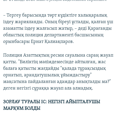
– Тергеу барысында төрт күдіктіге халықаралық
іздеу жарияланды. Оның біреуі ұсталды, қалған үш
азаматты іздеу жалғасып жатыр, – деді Қарағанды
облыстық полиция департаменті басшысының
орынбасары Ернат Қалиақпаров.
Полиция Азаттықтың ресми сауалына сараң жауап
қатты. "Биліктің мәлімдемесінде айтылған, жас
балаға қатысты жағдайды "қалада тұрақсыздық
орнатып, арандатушылық ұйымдастыру"
мақсатына пайдаланған адамдар анықталды ма?"
деген негізгі сұраққа жауап ала алмадық.
ЗОРЛАУ ТУРАЛЫ ІС: НЕГІЗГІ АЙЫПТАЛУШЫ
МАРҚҰМ БОЛДЫ