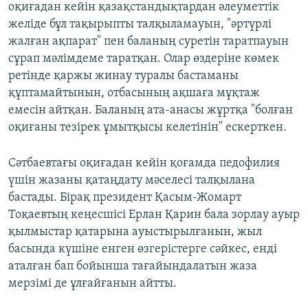
оқиғадан кейін қазақстандықтардан әлеуметтік
желіде бұл тақырыпты талқыламауын, "әртүрлі
жалған ақпарат" пен баланың суретін таратпауын
сұрап мәлімдеме таратқан. Олар өздеріне көмек
ретінде қаржы жинау туралы бастаманы
құптамайтынын, отбасының ақшаға мұқтаж
емесін айтқан. Баланың ата-анасы жұртқа "болған
оқиғаны тезірек ұмытқысы келетінін" ескерткен.
Сәтбаевтағы оқиғадан кейін қоғамда педофилия
үшін жазаны қатаңдату мәселесі талқылана
бастады. Бірақ президент Қасым-Жомарт
Тоқаевтың кеңесшісі Ерлан Қарин бала зорлау ауыр
қылмыстар қатарына ауыстырылғанын, жыл
басында күшіне енген өзгерістерге сәйкес, енді
аталған бап бойынша тағайындалатын жаза
мерзімі де ұлғайғанын айтты.