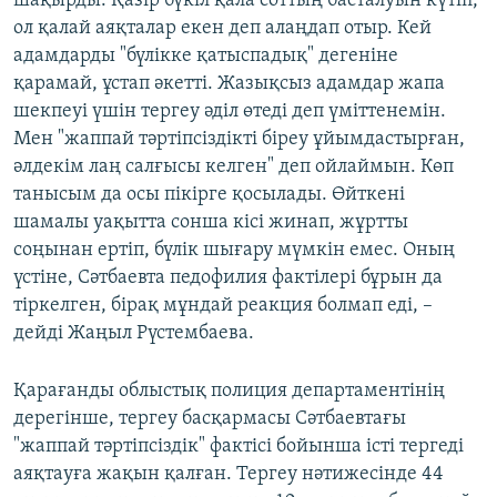
шақырды. Қазір бүкіл қала соттың басталуын күтіп,
ол қалай аяқталар екен деп алаңдап отыр. Кей
адамдарды "бүлікке қатыспадық" дегеніне
қарамай, ұстап әкетті. Жазықсыз адамдар жапа
шекпеуі үшін тергеу әділ өтеді деп үміттенемін.
Мен "жаппай тәртіпсіздікті біреу ұйымдастырған,
әлдекім лаң салғысы келген" деп ойлаймын. Көп
танысым да осы пікірге қосылады. Өйткені
шамалы уақытта сонша кісі жинап, жұртты
соңынан ертіп, бүлік шығару мүмкін емес. Оның
үстіне, Сәтбаевта педофилия фактілері бұрын да
тіркелген, бірақ мұндай реакция болмап еді, –
дейді Жаңыл Рүстембаева.
Қарағанды облыстық полиция департаментінің
дерегінше, тергеу басқармасы Сәтбаевтағы
"жаппай тәртіпсіздік" фактісі бойынша істі тергеді
аяқтауға жақын қалған. Тергеу нәтижесінде 44