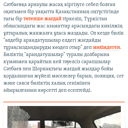
Сәтбаевқа арнаулы жасақ кіргізуге себеп болған
оқиғамен бір уақытта Қазақстанның оңтүстігінде
тағы бір
төтенше жағдай
тіркеліп, Түркістан
облысындағы жас азаматтар арасындағы кикілжің
ұлтаралық жанжалға ұласа жаздады. Ол кезде билік
"әлдебір арандатушылар елдегі жағдайды
тұрақсыздандыруды көздеп отыр" деп
мәлімдеген
.
Биліктің "арандатушылар" туралы долбарына
күмәнмен қарайтын кей тәуелсіз сарапшылар
Сәтбаев пен Шорнақтағы жағдай жылдар бойы
қордаланған жүйелі мәселелер барын, полиция, сот
және саяси биліктің халық сенімінен
айырылғанын көрсетті деп есептейді.