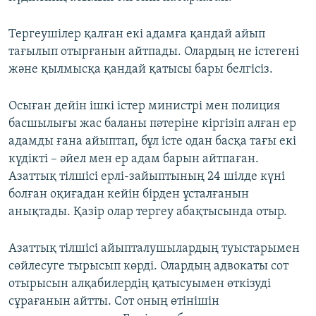
Тергеушілер қалған екі адамға қандай айып
тағылып отырғанын айтпады. Олардың не істегені
және қылмысқа қандай қатысы бары белгісіз.
Осыған дейін ішкі істер министрі мен полиция
басшылығы жас баланы пәтеріне кіргізіп алған ер
адамды ғана айыптап, бұл істе одан басқа тағы екі
күдікті – әйел мен ер адам барын айтпаған.
Азаттық тілшісі ерлі-зайыптының 24 шілде күні
болған оқиғадан кейін бірден ұсталғанын
анықтады. Қазір олар тергеу абақтысында отыр.
Азаттық тілшісі айыпталушылардың туыстарымен
сөйлесуге тырысып көрді. Олардың адвокаты сот
отырысын алқабилердің қатысуымен өткізуді
сұрағанын айтты. Сот оның өтінішін