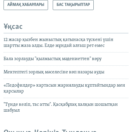
АЙМАҚ ХАБАРЛАРЫ
БАС ТАҚЫРЫПТАР
Ұқсас
12 жасар қызбен жыныстық қатынасқа түскені үшін
шартты жаза алды. Елде мұндай алғаш рет емес
Бала зорлауды "қылмыстық мәдениеттен" көру
Мектептегі зорлық мәселесіне көп назары ауды
«Педофилдер» картасын жариялауды құптайтындар мен
қарсылар
"Түнде келіп, тас атты". Қасқабұлақ халқын шошытқан
шабуыл