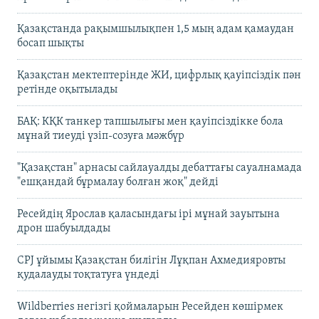
Қазақстанда рақымшылықпен 1,5 мың адам қамаудан
босап шықты
Қазақстан мектептерінде ЖИ, цифрлық қауіпсіздік пән
ретінде оқытылады
БАҚ: КҚК танкер тапшылығы мен қауіпсіздікке бола
мұнай тиеуді үзіп-созуға мәжбүр
"Қазақстан" арнасы сайлауалды дебаттағы сауалнамада
"ешқандай бұрмалау болған жоқ" дейді
Ресейдің Ярослав қаласындағы ірі мұнай зауытына
дрон шабуылдады
CPJ ұйымы Қазақстан билігін Лұқпан Ахмедияровты
қудалауды тоқтатуға үндеді
Wildberries негізгі қоймаларын Ресейден көшірмек