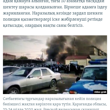
адам қамауға алынған, тағы 10 азаматқа басқадай
шектеу шарасы қолданылған. Бірнеше адамға іздеу
жарияланған. Наразылық кезінде зардап шеккен
полиция қызметкерлері іске жәбірленуші ретінде
қатысады, олардың нақты саны белгісіз.
Сәтбаевтағы тұрғындар наразылығынан кейін полиция
бөлімшесі жақтан көрінген қара түтін. Қарағанды облысы,
23-24 шілде 2020 жыл. Әуесқой видеосынан скриншот.