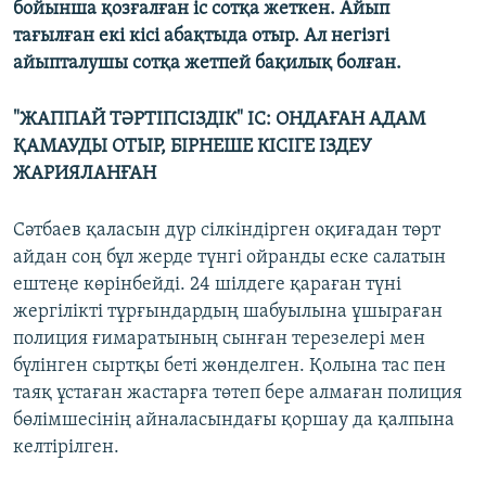
бойынша қозғалған іс сотқа жеткен. Айып
тағылған екі кісі абақтыда отыр. Ал негізгі
айыпталушы сотқа жетпей бақилық болған.
"ЖАППАЙ ТӘРТІПСІЗДІК" ІС: ОНДАҒАН АДАМ
ҚАМАУДЫ ОТЫР, БІРНЕШЕ КІСІГЕ ІЗДЕУ
ЖАРИЯЛАНҒАН
Сәтбаев қаласын дүр сілкіндірген оқиғадан төрт
айдан соң бұл жерде түнгі ойранды еске салатын
ештеңе көрінбейді. 24 шілдеге қараған түні
жергілікті тұрғындардың шабуылына ұшыраған
полиция ғимаратының сынған терезелері мен
бүлінген сыртқы беті жөнделген. Қолына тас пен
таяқ ұстаған жастарға төтеп бере алмаған полиция
бөлімшесінің айналасындағы қоршау да қалпына
келтірілген.