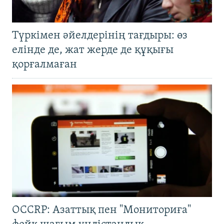
Түркімен әйелдерінің тағдыры: өз
елінде де, жат жерде де құқығы
қорғалмаған
OCCRP: Азаттық пен "Мониториға"