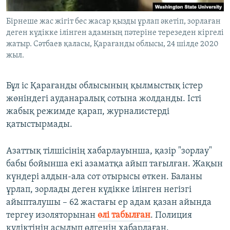
Бірнеше жас жігіт бес жасар қызды ұрлап әкетіп, зорлаған
деген күдікке ілінген адамның пәтеріне терезеден кіргелі
жатыр. Сәтбаев қаласы, Қарағанды облысы, 24 шілде 2020
жыл.
Бұл іс Қарағанды облысының қылмыстық істер
жөніндегі ауданаралық сотына жолданды. Істі
жабық режимде қарап, журналистерді
қатыстырмады.
Азаттық тілшісінің хабарлауынша, қазір "зорлау"
бабы бойынша екі азаматқа айып тағылған. Жақын
күндері алдын-ала сот отырысы өткен. Баланы
ұрлап, зорлады деген күдікке ілінген негізгі
айыпталушы – 62 жастағы ер адам қазан айында
тергеу изоляторынан
өлі табылған
. Полиция
күдіктінің асылып өлгенін хабарлаған.