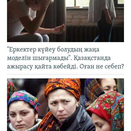
"Еркектер күйеу болудың жаңа
моделін шығармады". Қазақстанда
ажырасу қайта көбейді. Оған не себеп?