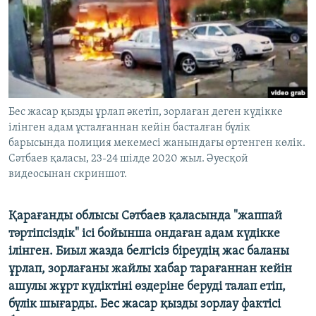
ЖАЗЫЛЫҢЫЗ
Басқа тілдерде
Бес жасар қызды ұрлап әкетіп, зорлаған деген күдікке
ілінген адам ұсталғаннан кейін басталған бүлік
барысында полиция мекемесі жанындағы өртенген көлік.
Сәтбаев қаласы, 23-24 шілде 2020 жыл. Әуесқой
видеосынан скриншот.
Қарағанды облысы Сәтбаев қаласында "жаппай
тәртіпсіздік" ісі бойынша ондаған адам күдікке
ілінген. Биыл жазда белгісіз біреудің жас баланы
ұрлап, зорлағаны жайлы хабар тарағаннан кейін
ашулы жұрт күдіктіні өздеріне беруді талап етіп,
бүлік шығарды. Бес жасар қызды зорлау фактісі