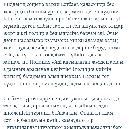
Шілденің соңына қарай Сәтбаев қаласында бес
жасар қыз баланы ұрлап, зорлаған деген күдікке
ілінген азамат жауапкершіліктен жалтарып кетуі
мүмкін деген сыбыс тараған соң ашулы тұрғындар
жергілікті полиция бөлімшесіне барған еді. Оған
дейін наразылар қылмысқа кінәлі адамды қатаң
жазалауды, кейбірі күдіктіні өздеріне беруді талап
етіп, ол тұратын көпқабатты үйдің алдына
жиналған. Полиция үйді қаумалаған жүзден астам
адамның арасынан күдіктіні (полиция киімін
кигізіп) білдірмей алып шыққан. Наразы топ
күдіктінің пәтері мен үйдің подъезін талқандаған.
Сәтбаев тұрғындарының айтуынша, қазір қалада
тұрақтылық орнағанымен, жағдайдың аздап
шиеленісіп тұрғаны байқалады. Ондаған адам
соттың басталуын күтіп, қамауда отыр.
Тұтқындардың туыстары айыпталушылардың бәрі