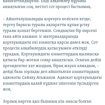
қанағаттандырған. Енді алқабилер құрамы
анықталған соң, негізгі сот процесі басталмақ.
– Айыпталушыларды қорғауға келіскен кезде,
тергеу барысы туралы ақпаратты құпия ұстау
туралы қолхат бергенмін. Сондықтан бір нәрсені
ғана айта аламын: іс материалдарында
қорғауымдағы екі азаматқа қарсы дәлел жоқ. Сот
процесін алқабилердің қатысуымен өткізуді
сұрадық. Қорғауымдағы азаматтардың қылмысқа
қатысы бар-жоғын солар анықтасын. Осыған дейін
президентке хат жаздым, бірақ жауап алмадым, –
дейді бала зорлады деп айыпталған азаматтардың
адвокаты Сайлау Атажанов. Адвокат қорғауындағы
азаматтардың қалай күдікке ілінгенін түсіндірген
жоқ.
Зорлық көрген қыз баланың ата-анасы болған