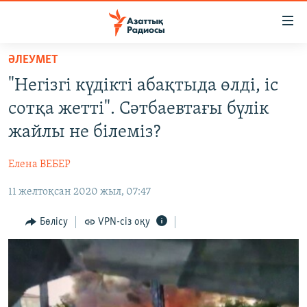
Accessibility
links
Skip
ӘЛЕУМЕТ
to
ЖАҢАЛЫҚТАР
"Негізгі күдікті абақтыда өлді, іс
main
САЯСАТ
content
сотқа жетті". Сәтбаевтағы бүлік
AZATTYQTV
Skip
жайлы не білеміз?
to
ҚАҢТАР ОҚИҒАСЫ
main
Елена ВЕБЕР
АДАМ ҚҰҚЫҚТАРЫ
Navigation
Skip
11 желтоқсан 2020 жыл, 07:47
ӘЛЕУМЕТ
to
ӘЛЕМ
Бөлісу
VPN-сіз оқу
Search
АРНАЙЫ ЖОБАЛАР
Русский