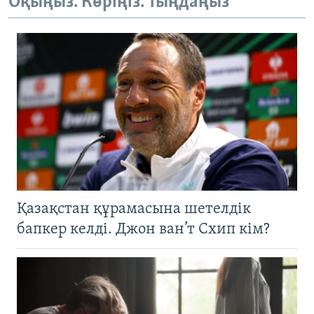
Оқыңыз. Көріңіз. Тыңдаңыз
Қазақстан құрамасына шетелдік
бапкер келді. Джон ван’т Схип кім?