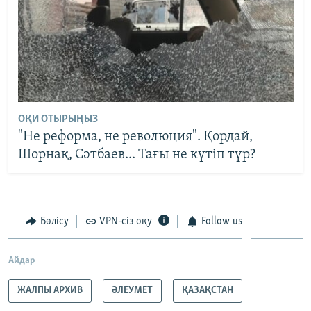
ОҚИ ОТЫРЫҢЫЗ
"Не реформа, не революция". Қордай,
Шорнақ, Сәтбаев... Тағы не күтіп тұр?
Бөлісу
VPN-сіз оқу
Follow us
Айдар
ЖАЛПЫ АРХИВ
ӘЛЕУМЕТ
ҚАЗАҚСТАН