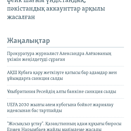
фейк шағым үндістандық,
пәкістандық аккаунттар арқылы
жасалған
Жаңалықтар
Прокуратура журналист Александра Алёхованың
үкімін жеңілдетуді сұраған
АҚШ Кубаға қару жеткізуге қатысы бар адамдар мен
ұйымдарға санкция салды
Ұлыбритания Ресейдің алты банкіне санкция салды
UEFA 2030 жылғы әлем кубогына бойкот жариялау
идеясынан бас тартпайды
"Жосықсыз ұстау". Қазақстанның адам құқығы бюросы
Ермек Нарымбаев жайлы мәлімдеме жасады