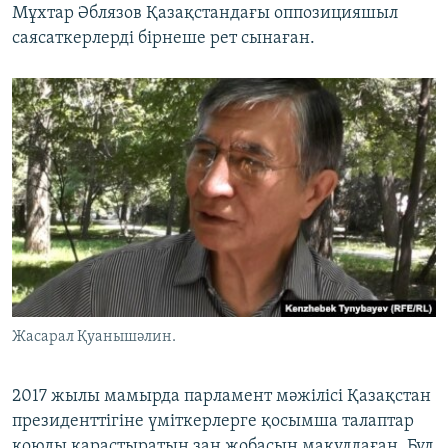
Мұхтар Әблязов Қазақстандағы оппозицияшыл
саясаткерлерді бірнеше рет сынаған.
Жасарал Қуанышәлин.
2017 жылы мамырда парламент мәжілісі Қазақстан
президенттігіне үміткерлерге қосымша талаптар
қоюды қарастыратын заң жобасын мақұлдаған. Бұл