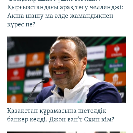
Қырғызстандағы арақ төгу челленджі:
Ақша шашу ма әлде жамандықпен
күрес пе?
Қазақстан құрамасына шетелдік
бапкер келді. Джон ван’т Схип кім?