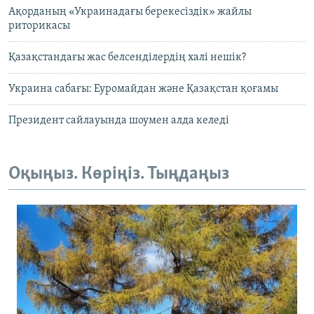
Ақорданың «Украинадағы берекесіздік» жайлы
риторикасы
Қазақстандағы жас белсенділердің халі нешік?
Украина сабағы: Еуромайдан және Қазақстан қоғамы
Президент сайлауында шоумен алда келеді
Оқыңыз. Көріңіз. Тыңдаңыз