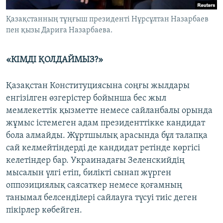
Қазақстанның тұңғыш президенті Нұрсұлтан Назарбаев
пен қызы Дариға Назарбаева.
«КІМДІ ҚОЛДАЙМЫЗ?»
Қазақстан Конституциясына соңғы жылдары
енгізілген өзгерістер бойынша бес жыл
мемлекеттік қызметте немесе сайланбалы орында
жұмыс істемеген адам президенттікке кандидат
бола алмайды. Жұртшылық арасында бұл талапқа
сай келмейтіндерді де кандидат ретінде көргісі
келетіндер бар. Украинадағы Зеленскийдің
мысалын үлгі етіп, билікті сынап жүрген
оппозициялық саясаткер немесе қоғамның
танымал белсенділері сайлауға түсуі тиіс деген
пікірлер көбейген.