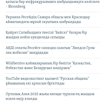
қатысы бар инфрақұрылымға шабуылдамауға келіскен
– Bloomberg
Украина Ресейдің Самара облысы мен Краснодар
аймағындағы мұнай зауытына шабуылдады
Қайрат Сатыбалдыға тиесілі "Байсат" базары бір
жылдан кейін аукционда сатылды
АҚШ сенаты Ресейге санкция салатын "Линдси Грэм
заң жобасын" мақұлдады
Wildberries қоймаларының бір бөлігін "Қазақстан,
Өзбекстан және Беларуське көшірмек"
YouTube видеохостинг қызметі "Русская община"
ұйымының екі арнасын бұғаттады
Орталық Азия 2025 жылы әлемде туризм ең жылдам
өскен өңір атанды