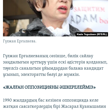
Гүлжан Ерғалиева.
Гүлжан Ерғалиеваның сөзінше, билік сайлау
заңдылығын арттыру үшін ескі әдістерін қолданып,
тәуелсіз саналатын ұйымдардан балама кандидат
ұсынып, электоратты бөлуі де мүмкін.
«ЖАЛҒАН ОППОЗИЦИЯНЫ ӘШКЕРЕЛЕЙМІЗ»
1990 жылдардың бас кезінен оппозицияда келе
жатқан саясаткерлердің бірі Жасарал Қуанышәлин