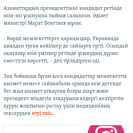
Азаматтардың президенттікке кандидат ретінде
өзін-өзі ұсынуына тыйым салынған. Әділет
министрі Марат Бекетаев мұны:
- Көрші мемлекеттерге қараңыздар, Украинада
қиялдан туған кейіпкер де сайлауға түсті. Осындай
оқиғалар өзін үміткер ретінде ұсынудың дұрыс
еместігін көрсетті, – деп түсіндірген еді.
Заң бойынша бұған қоса кандидаттар мемлекеттік
қызмет немесе сайланбалы орында кем дегенде
бес жыл қызмет атқарған болуы шарт және
президент міндетін атқаруына кедергі келтіретін
ауруы жоқтығын растау үшін медициналық
тексеруден
өтуі тиіс
.