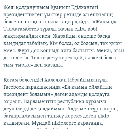
Желі қолданушысы Қуаныш Еділхантегі
президенттіктен үміткер ретінде әлі ешкімнің
белсеніп шықпағанына таңырқайды. «Жақында
Тасмағамбетов туралы жазып едім, көбі
жақтырмайды екен. Жарайды, ендеше басқа
кандидат табайық. Кім болса, ол болсын, тек қызы
емес. Жұрт Дос Көшімді айта бастапты. Мейлі, оған
да келістік. Тек тездету керек қой, ал желі болса
тым-тырыс» деп жазады.
Қоғам белсендісі Халелхан Ибрайымханұлы
Facebook парақшасында «Ел қамын ойлайтын
президент боламын» деген адамды қолдауға
әзірмін. Парламенттік республика құрамыз
деушілерді де қолдаймын. Алдымен түрін көріп,
бағдарламасымен танысу керек» деген пікір
қалдырған. Мұндай пікірлерге қарағанда,