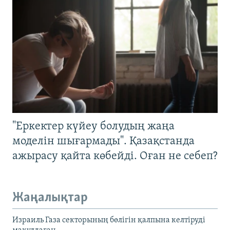
"Еркектер күйеу болудың жаңа
моделін шығармады". Қазақстанда
ажырасу қайта көбейді. Оған не себеп?
Жаңалықтар
Израиль Газа секторының бөлігін қалпына келтіруді