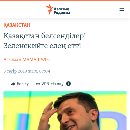
Accessibility
links
Skip
ҚАЗАҚСТАН
to
ЖАҢАЛЫҚТАР
Қазақстан белсенділері
main
САЯСАТ
content
Зеленскийге елең етті
AZATTYQTV
Skip
to
Асылхан МАМАШҰЛЫ
ҚАҢТАР ОҚИҒАСЫ
main
3 сәуір 2019 жыл, 07:04
АДАМ ҚҰҚЫҚТАРЫ
Navigation
Skip
ӘЛЕУМЕТ
Бөлісу
VPN-сіз оқу
to
ӘЛЕМ
Search
АРНАЙЫ ЖОБАЛАР
Русский