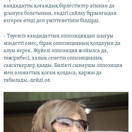
кандидатты қоғамдық бірлестіктер атынан да
ұсынуға болатынын, ендігі сайлау бұрынғыдан
өзгерек өтеді деп үміттенетінін білдірді.
- Тәуелсіз кандидаттың оппозициядан шығуы
міндетті емес, бірақ оппозицияның қолдауын да
алуы керек. Жүйелі оппозиция жойылса да,
тәжірибесі, халық сенетін оппозициялық
саясаткерлер қалды. Билікті сынаушы оппозиция
мен азаматтық қоғам қолдаса, қаржы да
табылады,-дейді ол.