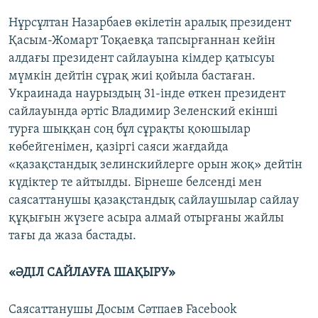
Нұрсұлтан Назарбаев өкілетін аралық президент
Қасым-Жомарт Тоқаевқа тапсырғаннан кейін
алдағы президент сайлауына кімдер қатысуы
мүмкін дейтін сұрақ жиі қойыла бастаған.
Украинада наурыздың 31-інде өткен президент
сайлауында әртіс Владимир Зеленский екінші
турға шыққан соң бұл сұрақты қоюшылар
көбейгенімен, қазіргі саяси жағдайда
«қазақстандық зелинскийлерге орын жоқ» дейтін
күдіктер те айтылды. Бірнеше белсенді мен
саясаттанушы қазақстандық сайлаушылар сайлау
құқығын жүзеге асыра алмай отырғаны жайлы
тағы да жаза бастады.
«ӘДІЛ САЙЛАУҒА ШАҚЫРУ»
Саясаттанушы Досым Сәтпаев Facebook