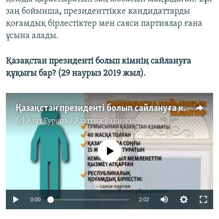
заң бойынша
,
президенттікке кандидаттарды
қоғамдық бірлестіктер мен саяси партиялар ғана
ұсына алады.
Қазақстан президенті болып кімнің сайлануға
құқығы бар? (29 наурыз 2019 жыл).
Қазақстан президенті болып сайлануға кімнің құқы бар?
(c)
Азат Еуропа / Азаттық Радиосы
No media source currently available
0:00
2:02