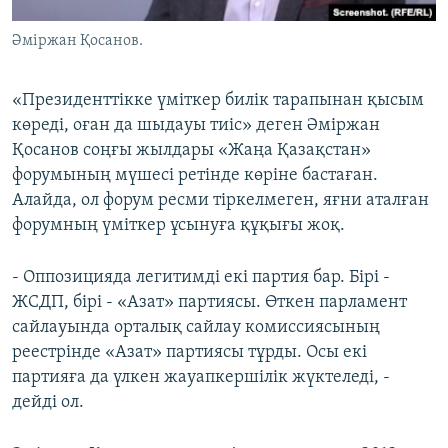
Әміржан Қосанов.
«Президенттікке үміткер билік тарапынан қысым
көреді, оған да шыдауы тиіс» деген Әміржан
Қосанов соңғы жылдары «Жаңа Қазақстан»
форумының мүшесі ретінде көріне бастаған.
Алайда, ол форум ресми тіркелмеген, яғни аталған
форумның үміткер ұсынуға құқығы жоқ.
- Оппозицияда легитимді екі партия бар. Бірі -
ЖСДП, бірі - «Азат» партиясы. Өткен парламент
сайлауында орталық сайлау комиссиясының
реестрінде «Азат» партиясы тұрды. Осы екі
партияға да үлкен жауапкершілік жүктеледі, -
дейді ол.