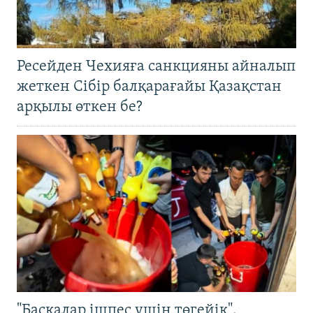
Ресейден Чехияға санкцияны айналып
жеткен Сібір балқарағайы Қазақстан
арқылы өткен бе?
"Басқалар ішпес үшін төгейік".