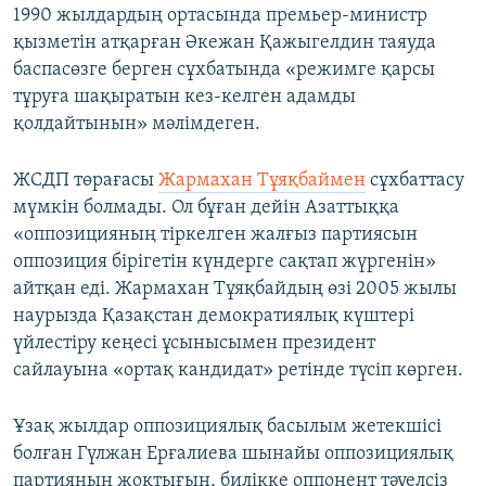
1990 жылдардың ортасында премьер-министр
қызметін атқарған Әкежан Қажыгелдин таяуда
баспасөзге берген сұхбатында «режимге қарсы
тұруға шақыратын кез-келген адамды
қолдайтынын» мәлімдеген.
ЖСДП төрағасы
Жармахан Тұяқбаймен
сұхбаттасу
мүмкін болмады. Ол бұған дейін Азаттыққа
«оппозицияның тіркелген жалғыз партиясын
оппозиция бірігетін күндерге сақтап жүргенін»
айтқан еді. Жармахан Тұяқбайдың өзі 2005 жылы
наурызда Қазақстан демократиялық күштері
үйлестіру кеңесі ұсынысымен президент
сайлауына «ортақ кандидат» ретінде түсіп көрген.
Ұзақ жылдар оппозициялық басылым жетекшісі
болған Гүлжан Ерғалиева шынайы оппозициялық
партияның жоқтығын, билікке оппонент тәуелсіз