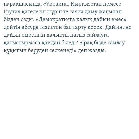
парақшасында «Украина, Қырғызстан немесе
Грузия қателесіп жүріп те саяси даму жағынан
бізден озды. «Демократияға халық дайын емес»
дейтін абсурд тезистен бас тарту керек. Дайын, не
дайын еместігін халықты нағыз сайлауға
қатыстырмаса қайдан біледі? Бірақ бізде сайлау
құқығын беруден сескенеді» деп жазды.