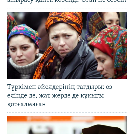
ажырасу қайта көбейді. Оған не себеп?
Түркімен әйелдерінің тағдыры: өз
елінде де, жат жерде де құқығы
қорғалмаған