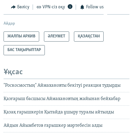
Бөлісу
VPN-сіз оқу
Follow us
Айдар
ЖАЛПЫ АРХИВ
ӘЛЕУМЕТ
ҚАЗАҚСТАН
БАС ТАҚЫРЫПТАР
Ұқсас
"Роскосмостың" Аймахановты бекітуі реакция тудырды
Қазғарыш басшысы Аймахановтың жайынан бейхабар
Қазақ ғарышкерін Қытайда ұшыру туралы айтылды
Айдын Айымбетов ғарышкер мәртебесін алды