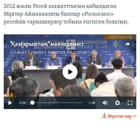
2012 жылы Ресей азаматттығын қабылдаған
Мұхтар Аймахановты былтыр «Роскосмос»
ресейлік ғарышкерлер тобына енгізген болатын.
"Қазғарыштың" мәлімдемесі
(c)
Азат Еуропа / Азаттық Радиосы
No media source currently available
0:00
1:48
Жүктеп алу