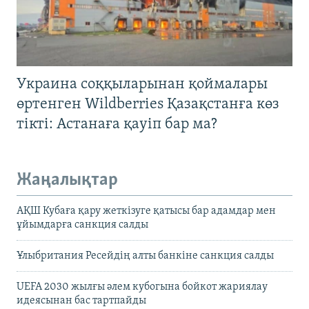
Украина соққыларынан қоймалары
өртенген Wildberries Қазақстанға көз
тікті: Астанаға қауіп бар ма?
Жаңалықтар
АҚШ Кубаға қару жеткізуге қатысы бар адамдар мен
ұйымдарға санкция салды
Ұлыбритания Ресейдің алты банкіне санкция салды
UEFA 2030 жылғы әлем кубогына бойкот жариялау
идеясынан бас тартпайды