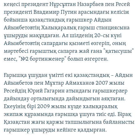
кеңесі президент Нұрсұлтан Назарбаев пен Ресей
президенті Владимир Путин арасындағы келісім
бойынша қазақстандық ғарышкер Айдын
Айымбетовтің Халықаралық ғарыш станциясына
ұшыруды мақұлдаған. Ал шілденің 20-сы күні
Айымбетовтің сапардағы қызметі өзгеріп, оның
мәртебесі ғарыштық сапарға жай ғана "қатысушы"
емес, "№2 бортинженер" болып өзгерген.
Ғарышқа ұшудан үмітті екі қазақстандық – Айдын
Айымбетов пен Мұхтар Аймаханов 2007 жылы
Ресейдің Юрий Гагарин атындағы ғарышкерлер
дайындау орталығында дайындығын аяқтаған.
Екеуінің бірі 2009 жылы күзде халықаралық
экипаж құрамында ғарышқа ұшуға тиіс еді. Бірақ
Қазақстан жағы қаржы тапшылығына байланысты
ғарышкер ұшыруды кейінге қалдырған.