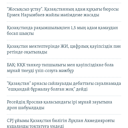
"Жосықсыз ұстау". Қазақстанның адам құқығы бюросы
Ермек Нарымбаев жайлы мәлімдеме жасады
Қазақстанда рақымшылықпен 1,5 мың адам қамаудан
босап шықты
Қазақстан мектептерінде ЖИ, цифрлық қауіпсіздік пән
ретінде оқытылады
БАҚ: КҚК танкер тапшылығы мен қауіпсіздікке бола
мұнай тиеуді үзіп-созуға мәжбүр
"Қазақстан" арнасы сайлауалды дебаттағы сауалнамада
"ешқандай бұрмалау болған жоқ" дейді
Ресейдің Ярослав қаласындағы ірі мұнай зауытына
дрон шабуылдады
CPJ ұйымы Қазақстан билігін Лұқпан Ахмедияровты
қудалауды тоқтатуға үндеді