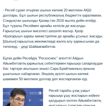
- Ресей сұрап отырған шығын көлемі 20 миллион АҚШ
доллары. Бұл шығын республикалық бюджетте қаралмаған.
Сондықтан шығынды Қазақстан 2016 жылға дейін өтейді.
Бұл туралы Ресеймен арнайы келісім де жасалды.
Ғарыштық шығын мәселесі шешіліп жатыр. Қазір
«Қазғарыш» қаржы министрлігіне де арнайы ұсыныс жасады.
[Шығын] ғарыштық мекемелерді жалға алу қаржысынан да
төленеді, - деді Шаймағамбетов.
Бұған дейін Ресейдің "Роскосмос" агенттігі Айдын
Айымбетовтің қаржылық себептермен ғарышқа сапарлаудан
бас тартқан ағылшын әншісі Сара Брайтманның орнына
ұшатынын хабарлаған. Әншінің
әуелгі шығын көлемі
шамамен 50 миллион доллар деп жоспарланған еді.
Ресей тарабы ұзақ уақыт
ғарышқа ұшу жоспарын кейінге
қалдырып келген Айымбетовтің
енді ғарыш турисінің орнына