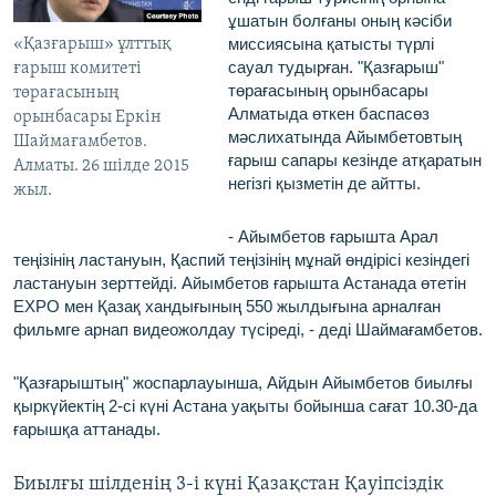
ұшатын болғаны оның кәсіби
миссиясына қатысты түрлі
«Қазғарыш» ұлттық
сауал тудырған. "Қазғарыш"
ғарыш комитеті
төрағасының орынбасары
төрағасының
Алматыда өткен баспасөз
орынбасары Еркін
мәслихатында Айымбетовтың
Шаймағамбетов.
ғарыш сапары кезінде атқаратын
Алматы. 26 шілде 2015
негізгі қызметін де айтты.
жыл.
- Айымбетов ғарышта Арал
теңізінің ластануын, Қаспий теңізінің мұнай өндірісі кезіндегі
ластануын зерттейді. Айымбетов ғарышта Астанада өтетін
ЕХРО мен Қазақ хандығының 550 жылдығына арналған
фильмге арнап видеожолдау түсіреді, - деді Шаймағамбетов.
"Қазғарыштың" жоспарлауынша, Айдын Айымбетов биылғы
қыркүйектің 2-сі күні Астана уақыты бойынша сағат 10.30-да
ғарышқа аттанады.
Биылғы шілденің 3-і күні Қазақстан Қауіпсіздік