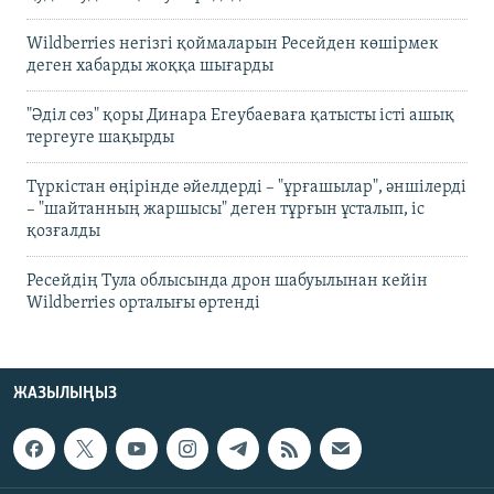
Wildberries негізгі қоймаларын Ресейден көшірмек
деген хабарды жоққа шығарды
"Әділ сөз" қоры Динара Егеубаеваға қатысты істі ашық
тергеуге шақырды
Түркістан өңірінде әйелдерді – "ұрғашылар", әншілерді
– "шайтанның жаршысы" деген тұрғын ұсталып, іс
қозғалды
Ресейдің Тула облысында дрон шабуылынан кейін
Wildberries орталығы өртенді
ЖАЗЫЛЫҢЫЗ