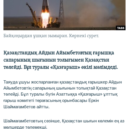
ЖАЗЫЛЫҢЫЗ
Басқа тілдерде
Байқоңырдан ұшқан зымыран. Көрнекі сурет.
Қазақстандық Айдын Айымбетовтың ғарышқа
сапарының шығынын толығымен Қазақстан
төлейді. Бұл туралы «Қазғарыш» өкілі мәлімдеді.
Таяуда ұшуы жоспарланған қазақстандық ғарышкер Айдын
Айымбетовтің сапарының шығынын толықтай Қазақстан
төлейді. ​
Бұл туралы бүгін Азаттыққа «Қазғарыш» ұлттық
ғарыш комитеті төрағасының орынбасары Еркін
Шаймағамбетов айтты.
Шаймағамбетовтың сөзінше, Қазақстан шығын көлемін
ең аз
мөлшерде
төлемекші.