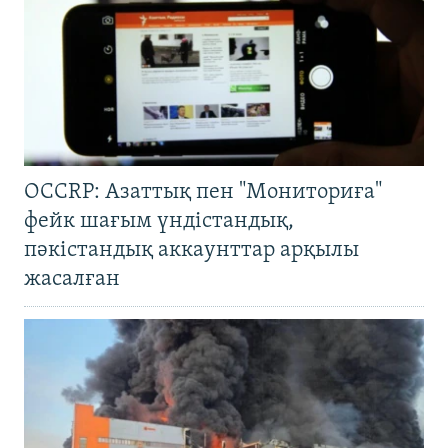
OCCRP: Азаттық пен "Мониториға"
фейк шағым үндістандық,
пәкістандық аккаунттар арқылы
жасалған